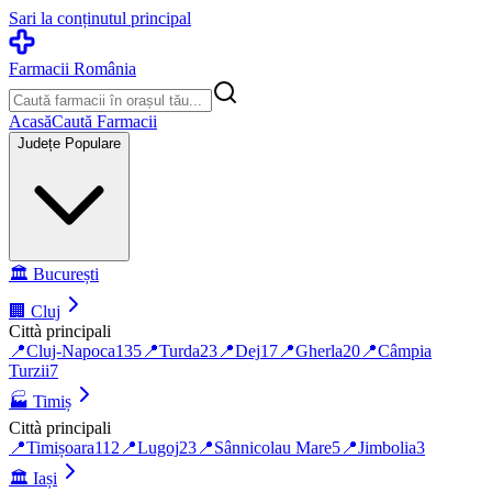
Sari la conținutul principal
Farmacii România
Acasă
Caută Farmacii
Județe Populare
🏛️
București
🏢
Cluj
Città principali
📍
Cluj-Napoca
135
📍
Turda
23
📍
Dej
17
📍
Gherla
20
📍
Câmpia
Turzii
7
🏭
Timiș
Città principali
📍
Timișoara
112
📍
Lugoj
23
📍
Sânnicolau Mare
5
📍
Jimbolia
3
🏛️
Iași