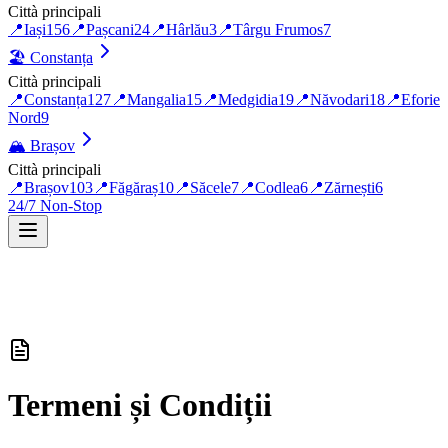
Città principali
📍
Iași
156
📍
Pașcani
24
📍
Hârlău
3
📍
Târgu Frumos
7
🏖️
Constanța
Città principali
📍
Constanța
127
📍
Mangalia
15
📍
Medgidia
19
📍
Năvodari
18
📍
Eforie
Nord
9
🏔️
Brașov
Città principali
📍
Brașov
103
📍
Făgăraș
10
📍
Săcele
7
📍
Codlea
6
📍
Zărnești
6
24/7 Non-Stop
Termeni și Condiții