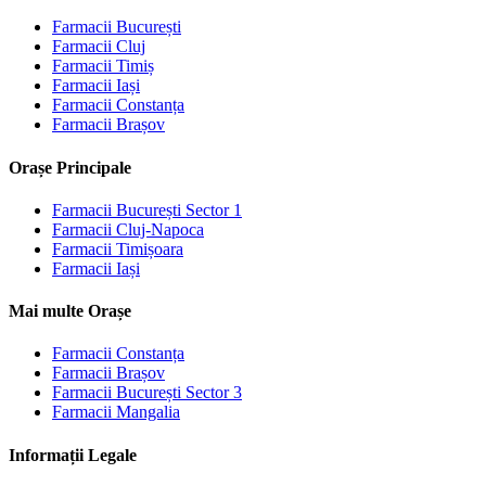
Farmacii
București
Farmacii
Cluj
Farmacii
Timiș
Farmacii
Iași
Farmacii
Constanța
Farmacii
Brașov
Orașe Principale
Farmacii
București Sector 1
Farmacii
Cluj-Napoca
Farmacii
Timișoara
Farmacii
Iași
Mai multe Orașe
Farmacii
Constanța
Farmacii
Brașov
Farmacii
București Sector 3
Farmacii
Mangalia
Informații Legale