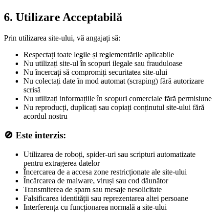
6. Utilizare Acceptabilă
Prin utilizarea site-ului, vă angajați să:
Respectați toate legile și reglementările aplicabile
Nu utilizați site-ul în scopuri ilegale sau frauduloase
Nu încercați să compromiți securitatea site-ului
Nu colectați date în mod automat (scraping) fără autorizare
scrisă
Nu utilizați informațiile în scopuri comerciale fără permisiune
Nu reproducți, duplicați sau copiați conținutul site-ului fără
acordul nostru
🚫 Este interzis:
Utilizarea de roboți, spider-uri sau scripturi automatizate
pentru extragerea datelor
Încercarea de a accesa zone restricționate ale site-ului
Încărcarea de malware, viruși sau cod dăunător
Transmiterea de spam sau mesaje nesolicitate
Falsificarea identității sau reprezentarea altei persoane
Interferența cu funcționarea normală a site-ului