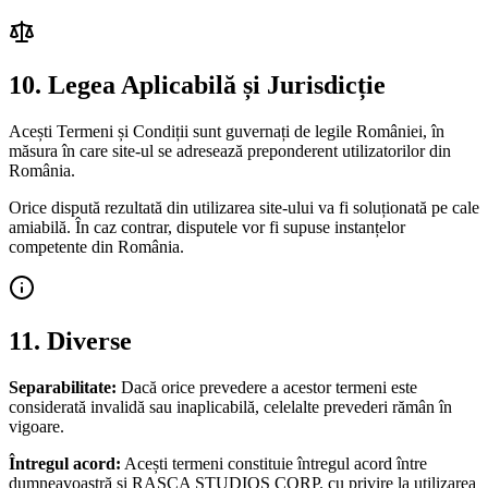
10. Legea Aplicabilă și Jurisdicție
Acești Termeni și Condiții sunt guvernați de legile României, în
măsura în care site-ul se adresează preponderent utilizatorilor din
România.
Orice dispută rezultată din utilizarea site-ului va fi soluționată pe cale
amiabilă. În caz contrar, disputele vor fi supuse instanțelor
competente din România.
11. Diverse
Separabilitate:
Dacă orice prevedere a acestor termeni este
considerată invalidă sau inaplicabilă, celelalte prevederi rămân în
vigoare.
Întregul acord:
Acești termeni constituie întregul acord între
dumneavoastră și RASCA STUDIOS CORP. cu privire la utilizarea