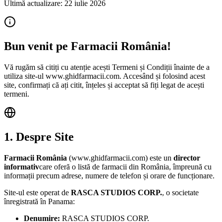
Ultimă actualizare:
22 iulie 2026
Bun venit pe Farmacii România!
Vă rugăm să citiți cu atenție acești Termeni și Condiții înainte de a
utiliza site-ul www.ghidfarmacii.com. Accesând și folosind acest
site, confirmați că ați citit, înțeles și acceptat să fiți legat de acești
termeni.
1. Despre Site
Farmacii România
(www.ghidfarmacii.com) este un
director
informativ
care oferă o listă de farmacii din România, împreună cu
informații precum adrese, numere de telefon și orare de funcționare.
Site-ul este operat de
RASCA STUDIOS CORP.
, o societate
înregistrată în Panama:
Denumire:
RASCA STUDIOS CORP.