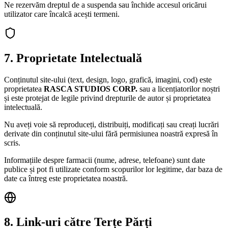
Ne rezervăm dreptul de a suspenda sau închide accesul oricărui
utilizator care încalcă acești termeni.
7. Proprietate Intelectuală
Conținutul site-ului (text, design, logo, grafică, imagini, cod) este
proprietatea
RASCA STUDIOS CORP.
sau a licențiatorilor noștri
și este protejat de legile privind drepturile de autor și proprietatea
intelectuală.
Nu aveți voie să reproduceți, distribuiți, modificați sau creați lucrări
derivate din conținutul site-ului fără permisiunea noastră expresă în
scris.
Informațiile despre farmacii (nume, adrese, telefoane) sunt date
publice și pot fi utilizate conform scopurilor lor legitime, dar baza de
date ca întreg este proprietatea noastră.
8. Link-uri către Terțe Părți