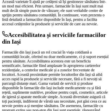
Această varietate îi ajută pe cetățeni să își gestioneze sănătatea într-
un mod mai eficient. Prin urmare, farmaciile în Iași sunt mult mai
mult decât simple puncte de vânzare; ele sunt veritabile centre de
sprijin pentru sănătatea comunității. În continuare, vom prezenta o
listă detaliată a farmaciilor disponibile în Iași, pentru a facilita
accesul cetățenilor la produsele și serviciile de care au nevoie.
Accesibilitatea și serviciile farmaciilor
din Iași
Farmaciile din Iași joacă un rol crucial în viața cotidiană a
comunității locale, oferind nu doar medicamente, ci și suport esențial
pentru sănătate. Accesibilitatea acestora este un beneficiu
semnificativ, farmaciile fiind amplasate în apropierea cartierelor
rezidențiale, a centrelor medicale și a zonelor frecventate de
locuitori. Această proximitate permite locuitorilor din Iași să aibă
acces rapid la produsele și serviciile necesare, fără a fi nevoiți să
parcurgă distanțe mari. Gama variată de servicii și produse
disponibile în farmaciile din Iași include medicamente cu și fără
rețetă, suplimente nutritive, produse pentru copii, cosmetice, articole
de igienă și aparate medicale simple. Această diversitate asigură că
toți pacienții, indiferent de vârstă sau necesitate, pot găsi ceea ce au
nevoie pentru a-și menține sănătatea. De asemenea, farmaciile cu
program extins sau non-stop din Iași sunt esențiale, răspunzând