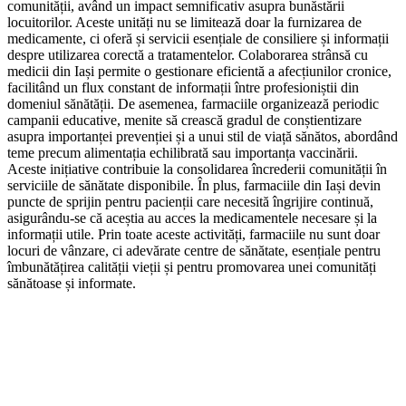
comunității, având un impact semnificativ asupra bunăstării
locuitorilor. Aceste unități nu se limitează doar la furnizarea de
medicamente, ci oferă și servicii esențiale de consiliere și informații
despre utilizarea corectă a tratamentelor. Colaborarea strânsă cu
medicii din Iași permite o gestionare eficientă a afecțiunilor cronice,
facilitând un flux constant de informații între profesioniștii din
domeniul sănătății. De asemenea, farmaciile organizează periodic
campanii educative, menite să crească gradul de conștientizare
asupra importanței prevenției și a unui stil de viață sănătos, abordând
teme precum alimentația echilibrată sau importanța vaccinării.
Aceste inițiative contribuie la consolidarea încrederii comunității în
serviciile de sănătate disponibile. În plus, farmaciile din Iași devin
puncte de sprijin pentru pacienții care necesită îngrijire continuă,
asigurându-se că aceștia au acces la medicamentele necesare și la
informații utile. Prin toate aceste activități, farmaciile nu sunt doar
locuri de vânzare, ci adevărate centre de sănătate, esențiale pentru
îmbunătățirea calității vieții și pentru promovarea unei comunități
sănătoase și informate.