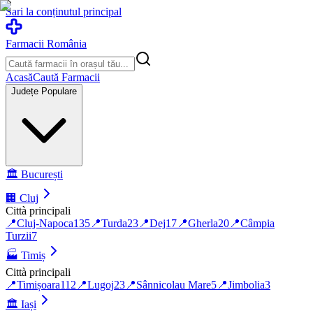
Sari la conținutul principal
Farmacii România
Acasă
Caută Farmacii
Județe Populare
🏛️
București
🏢
Cluj
Città principali
📍
Cluj-Napoca
135
📍
Turda
23
📍
Dej
17
📍
Gherla
20
📍
Câmpia
Turzii
7
🏭
Timiș
Città principali
📍
Timișoara
112
📍
Lugoj
23
📍
Sânnicolau Mare
5
📍
Jimbolia
3
🏛️
Iași