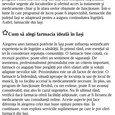
nevoilor urgente ale locuitorilor și oferind acces la tratamente și
medicamente chiar și în afara orelor obișnuite de funcționare. Într-o
lume în care programul de lucru poate fi imprevizibil, farmaciile din
județul Iași se adaptează pentru a asigura continuitatea îngrijirii.
Astfel, farmaciile din Iași
Cum să alegi farmacia ideală în Iași
Alegerea unei farmacii potrivite în Iași poate influența semnificativ
experiența ta de îngrijire a sănătății. În primul rând, este esențial să
iei în considerare reputația comunității. O farmacie bine cotată, cu
recenzii pozitive, poate oferi un sentiment de siguranță. De
asemenea, profesionalismul personalului este un criteriu important;
farmacii cu angajați bine pregătiți pot oferi sfaturi utile și soluții
adaptate nevoilor tale. Proximitatea este un alt factor de decizie. O
farmacie la îndemână, situată aproape de locuința ta sau de locul de
muncă, îți va facilita accesul la medicamentele necesare. În plus, un
program de funcționare flexibil, cu ore extinse, poate fi un avantaj
considerabil, mai ales în cazul urgențelor. Nu în ultimul rând,
verifică dacă farmacia oferă facilități adiționale, cum ar fi livrarea de
medicamente sau consultanță online. Aceste aspecte pot face
diferența în alegerea celei mai bune opțiuni pentru tine. În
continuare, vom explora serviciile suplimentare pe care le pot oferi
farmacii din Iași.