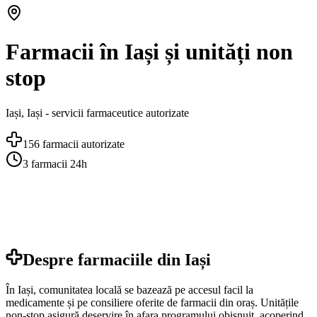
Farmacii în Iași și unități non
stop
Iași
,
Iași
- servicii farmaceutice autorizate
156
farmacii autorizate
3
farmacii 24h
Despre farmaciile din
Iași
În Iași, comunitatea locală se bazează pe accesul facil la
medicamente și pe consiliere oferite de farmacii din oraș. Unitățile
non-stop asigură deservire în afara programului obișnuit, acoperind