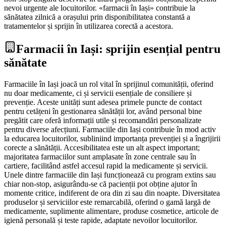
nevoi urgente ale locuitorilor. «farmacii în Iași» contribuie la
sănătatea zilnică a orașului prin disponibilitatea constantă a
tratamentelor și sprijin în utilizarea corectă a acestora.
Farmacii în Iași: sprijin esențial pentru
sănătate
Farmaciile în Iași joacă un rol vital în sprijinul comunității, oferind
nu doar medicamente, ci și servicii esențiale de consiliere și
prevenție. Aceste unități sunt adesea primele puncte de contact
pentru cetățeni în gestionarea sănătății lor, având personal bine
pregătit care oferă informații utile și recomandări personalizate
pentru diverse afecțiuni. Farmaciile din Iași contribuie în mod activ
la educarea locuitorilor, subliniind importanța prevenției și a îngrijirii
corecte a sănătății. Accesibilitatea este un alt aspect important;
majoritatea farmaciilor sunt amplasate în zone centrale sau în
cartiere, facilitând astfel accesul rapid la medicamente și servicii.
Unele dintre farmaciile din Iași funcționează cu program extins sau
chiar non-stop, asigurându-se că pacienții pot obține ajutor în
momente critice, indiferent de ora din zi sau din noapte. Diversitatea
produselor și serviciilor este remarcabilă, oferind o gamă largă de
medicamente, suplimente alimentare, produse cosmetice, articole de
igienă personală și teste rapide, adaptate nevoilor locuitorilor.