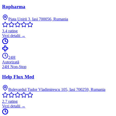
Ropharma
Piata Unirii 3, Iasi 700056, Rumania
3.4
rating
Vezi detalii →
24H
Autorizată
24H Non-Stop
Help Flux Med
Bulevardul Tudor Vladimirescu 105, Iasi 700259, Rumania
2.7
rating
Vezi detalii →