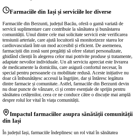
Farmaciile din Iași și serviciile lor diverse
Farmaciile din Berzunti, județul Bacău, oferă o gamă variată de
servicii suplimentare care contribuie la sănătatea și bunăstarea
comunității. Unul dintre cele mai solicitate servicii este verificarea
tensiunii arteriale, care ajută locuitorii să monitorizeze starea lor
cardiovasculară într-un mod accesibil și eficient. De asemenea,
farmaciștii din zonă sunt pregătiți să ofere sfaturi personalizate,
ghidând clienții în alegerea celor mai potrivite produse și tratamente,
adaptate nevoilor individuale. Un alt serviciu apreciat este livrarea
de medicamente la domiciliu, care asigură confortul necesar, în
special pentru persoanele cu mobilitate redusă. Aceste inițiative nu
doar că îmbunătățesc accesul la îngrijire, dar și întăresc legătura
dintre farmacie și comunitate. Astfel, farmaciile din Berzunti devin
nu doar puncte de vânzare, ci și centre esențiale de sprijin pentru
sănătatea cetățenilor, ceea ce ne conduce către o discuție mai amplă
despre rolul lor vital în viața comunității.
Impactul farmaciilor asupra sănătății comunității
din Iași
În județul Iași, farmaciile îndeplinesc un rol vital în sănătatea