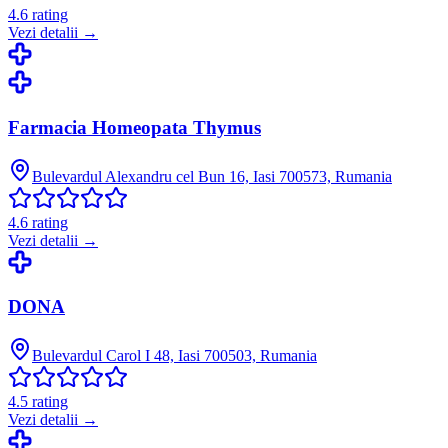
4.6
rating
Vezi detalii →
Farmacia Homeopata Thymus
Bulevardul Alexandru cel Bun 16, Iasi 700573, Rumania
4.6
rating
Vezi detalii →
DONA
Bulevardul Carol I 48, Iasi 700503, Rumania
4.5
rating
Vezi detalii →