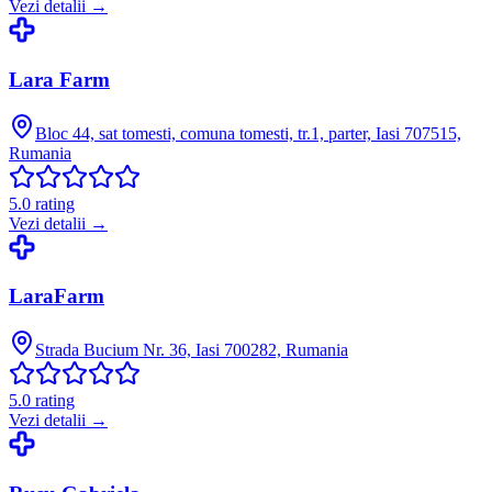
Vezi detalii →
Lara Farm
Bloc 44, sat tomesti, comuna tomesti, tr.1, parter, Iasi 707515,
Rumania
5.0
rating
Vezi detalii →
LaraFarm
Strada Bucium Nr. 36, Iasi 700282, Rumania
5.0
rating
Vezi detalii →