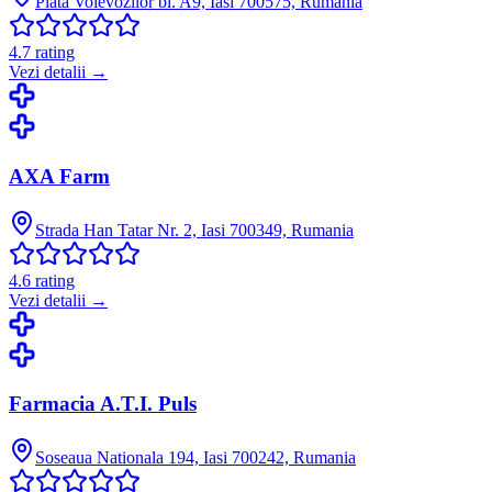
Piata Voievozilor bl. A9, Iasi 700575, Rumania
4.7
rating
Vezi detalii →
AXA Farm
Strada Han Tatar Nr. 2, Iasi 700349, Rumania
4.6
rating
Vezi detalii →
Farmacia A.T.I. Puls
Soseaua Nationala 194, Iasi 700242, Rumania