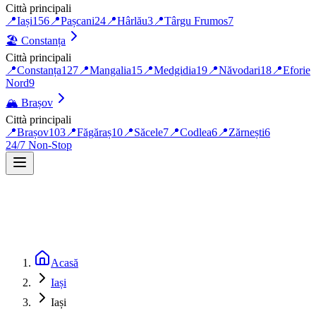
Città principali
📍
Iași
156
📍
Pașcani
24
📍
Hârlău
3
📍
Târgu Frumos
7
🏖️
Constanța
Città principali
📍
Constanța
127
📍
Mangalia
15
📍
Medgidia
19
📍
Năvodari
18
📍
Eforie
Nord
9
🏔️
Brașov
Città principali
📍
Brașov
103
📍
Făgăraș
10
📍
Săcele
7
📍
Codlea
6
📍
Zărnești
6
24/7 Non-Stop
Acasă
Iași
Iași