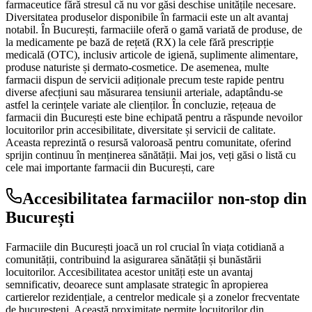
farmaceutice fără stresul că nu vor găsi deschise unitățile necesare.
Diversitatea produselor disponibile în farmacii este un alt avantaj
notabil. În București, farmaciile oferă o gamă variată de produse, de
la medicamente pe bază de rețetă (RX) la cele fără prescripție
medicală (OTC), inclusiv articole de igienă, suplimente alimentare,
produse naturiste și dermato-cosmetice. De asemenea, multe
farmacii dispun de servicii adiționale precum teste rapide pentru
diverse afecțiuni sau măsurarea tensiunii arteriale, adaptându-se
astfel la cerințele variate ale clienților. În concluzie, rețeaua de
farmacii din București este bine echipată pentru a răspunde nevoilor
locuitorilor prin accesibilitate, diversitate și servicii de calitate.
Aceasta reprezintă o resursă valoroasă pentru comunitate, oferind
sprijin continuu în menținerea sănătății. Mai jos, veți găsi o listă cu
cele mai importante farmacii din București, care
Accesibilitatea farmaciilor non-stop din
București
Farmaciile din București joacă un rol crucial în viața cotidiană a
comunității, contribuind la asigurarea sănătății și bunăstării
locuitorilor. Accesibilitatea acestor unități este un avantaj
semnificativ, deoarece sunt amplasate strategic în apropierea
cartierelor rezidențiale, a centrelor medicale și a zonelor frecventate
de bucureșteni. Această proximitate permite locuitorilor din