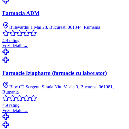
Farmacia ADM
Bulevardul 1 Mai 28, Bucuresti 061344, Rumania
4.9
rating
Vezi detalii →
Farmacie Iziapharm (farmacie cu laborator)
Bloc C2 Sergent, Strada Nitu Vasile 9, Bucuresti 061981,
Rumania
4.9
rating
Vezi detalii →