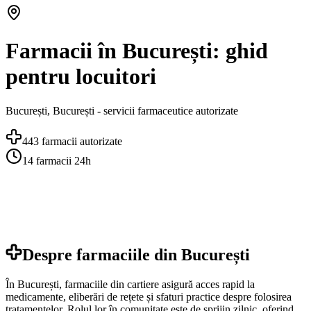
Farmacii în București: ghid
pentru locuitori
București
,
București
- servicii farmaceutice autorizate
443
farmacii autorizate
14
farmacii 24h
Despre farmaciile din
București
În București, farmaciile din cartiere asigură acces rapid la
medicamente, eliberări de rețete și sfaturi practice despre folosirea
tratamentelor. Rolul lor în comunitate este de sprijin zilnic, oferind