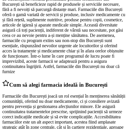
București să beneficieze rapid de produsele și serviciile necesare,
fără a fi nevoiți să parcurgă distanțe mari. Farmaciile din București
oferă o gamă variată de servicii și produse, inclusiv medicamente cu
și fără rețetă, suplimente nutritive, produse pentru copii, cosmetice,
articole de igienă și aparate medicale simple. Această diversitate
asigură că toți pacienții, indiferent de vârstă sau necesitate, pot găsi
ceea ce au nevoie pentru a-și menține sănătatea. De asemenea,
farmaciile cu program extins sau non-stop din București sunt
esențiale, răspunzând nevoilor urgente ale locuitorilor și oferind
acces la tratamente și medicamente chiar și în afara orelor obișnuite
de funcționare. Într-o lume în care programul de lucru poate fi
imprevizibil, aceste farmacii se adaptează pentru a asigura
continuitatea îngrijirii. Astfel, farmaciile din București nu doar că
furnize
Cum să alegi farmacia ideală în București
Farmaciile din București joacă un rol esențial în menținerea sănătății
comunității, oferind nu doar medicamente, ci și consiliere avizată
pentru prevenția și gestionarea afecțiunilor minore. Ele asigură
continuitatea tratamentelor prescrise, sprijinind pacienții să urmeze
corect indicațiile medicale și să evite complicațiile. Accesibilitatea
farmaciilor este un alt aspect important, acestea fiind amplasate
strategic atât în zone centrale, cât și în cartiere rezidențiale, aproape