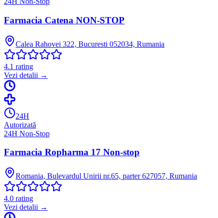
24H Non-Stop
Farmacia Catena NON-STOP
Calea Rahovei 322, Bucuresti 052034, Rumania
4.1
rating
Vezi detalii →
24H
Autorizată
24H Non-Stop
Farmacia Ropharma 17 Non-stop
Romania, Bulevardul Unirii nr.65, parter 627057, Rumania
4.0
rating
Vezi detalii →