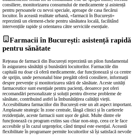
consiliere, monitorizarea consumului de medicamente și asistență
pentru persoanele cu nevoi speciale, aproape de casa fiecărui
locuitor. În această realitate urbană, «farmacii în București»
reprezintă un element-cheie pentru sănătatea locală, facilitând
intervențiile rapide și orientarea către serviciile esențiale.
Farmacii în București: asistență rapidă
pentru sănătate
Rețeaua de farmacii din București reprezintă un pilon fundamental
în asigurarea sănătății și bunăstării locuitorilor. Farmaciile din
capitală nu doar că oferă medicamente, dar funcționează și ca centre
de sprijin, unde personalul bine pregătit oferă consiliere, informații
despre prevenție și monitorizarea stării de sănătate. Aceste unități
farmaceutice sunt esențiale pentru pacienți, deoarece pot oferi
recomandări personalizate și soluții pentru diverse probleme de
sănătate, contribuind astfel la îmbunătățirea calității vieții.
Accesibilitatea farmaciilor din București este un alt aspect important.
Amplasate strategic în zone centrale, lângă clinici și în cartierele
rezidențiale, aceste farmacii sunt ușor de găsit. Multe dintre ele
funcționează cu program extins sau chiar non-stop, ceea ce le face
accesibile și în cazul urgențelor, când timpul este esențial. Această
flexibilitate în programare permite locuitorilor să își satisfacă nevoile