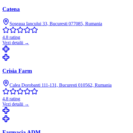
Catena
Soseaua Iancului 33, Bucuresti 077085, Rumania
4.8
rating
Vezi detalii →
Crisia Farm
Calea Dorobanti 111-131, Bucuresti 010562, Rumania
4.8
rating
Vezi detalii →
Farmacia ADM