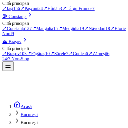
Città principali
📍
Iași
156
📍
Pașcani
24
📍
Hârlău
3
📍
Târgu Frumos
7
🏖️
Constanța
Città principali
📍
Constanța
127
📍
Mangalia
15
📍
Medgidia
19
📍
Năvodari
18
📍
Eforie
Nord
9
🏔️
Brașov
Città principali
📍
Brașov
103
📍
Făgăraș
10
📍
Săcele
7
📍
Codlea
6
📍
Zărnești
6
24/7 Non-Stop
Acasă
București
București