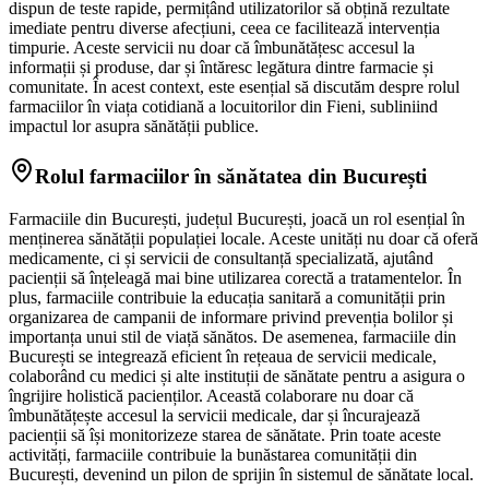
dispun de teste rapide, permițând utilizatorilor să obțină rezultate
imediate pentru diverse afecțiuni, ceea ce facilitează intervenția
timpurie. Aceste servicii nu doar că îmbunătățesc accesul la
informații și produse, dar și întăresc legătura dintre farmacie și
comunitate. În acest context, este esențial să discutăm despre rolul
farmaciilor în viața cotidiană a locuitorilor din Fieni, subliniind
impactul lor asupra sănătății publice.
Rolul farmaciilor în sănătatea din București
Farmaciile din București, județul București, joacă un rol esențial în
menținerea sănătății populației locale. Aceste unități nu doar că oferă
medicamente, ci și servicii de consultanță specializată, ajutând
pacienții să înțeleagă mai bine utilizarea corectă a tratamentelor. În
plus, farmaciile contribuie la educația sanitară a comunității prin
organizarea de campanii de informare privind prevenția bolilor și
importanța unui stil de viață sănătos. De asemenea, farmaciile din
București se integrează eficient în rețeaua de servicii medicale,
colaborând cu medici și alte instituții de sănătate pentru a asigura o
îngrijire holistică pacienților. Această colaborare nu doar că
îmbunătățește accesul la servicii medicale, dar și încurajează
pacienții să își monitorizeze starea de sănătate. Prin toate aceste
activități, farmaciile contribuie la bunăstarea comunității din
București, devenind un pilon de sprijin în sistemul de sănătate local.