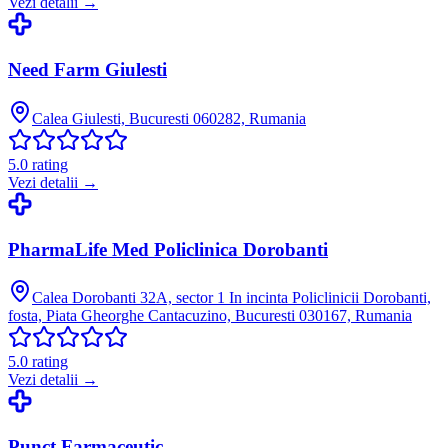
Vezi detalii →
Need Farm Giulesti
Calea Giulesti, Bucuresti 060282, Rumania
5.0
rating
Vezi detalii →
PharmaLife Med Policlinica Dorobanti
Calea Dorobanti 32A, sector 1 In incinta Policlinicii Dorobanti,
fosta, Piata Gheorghe Cantacuzino, Bucuresti 030167, Rumania
5.0
rating
Vezi detalii →
Punct Farmaceutic