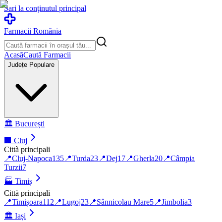
Sari la conținutul principal
Farmacii România
Acasă
Caută Farmacii
Județe Populare
🏛️
București
🏢
Cluj
Città principali
📍
Cluj-Napoca
135
📍
Turda
23
📍
Dej
17
📍
Gherla
20
📍
Câmpia
Turzii
7
🏭
Timiș
Città principali
📍
Timișoara
112
📍
Lugoj
23
📍
Sânnicolau Mare
5
📍
Jimbolia
3
🏛️
Iași