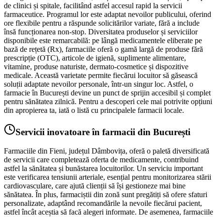
de clinici și spitale, facilitând astfel accesul rapid la servicii
farmaceutice. Programul lor este adaptat nevoilor publicului, oferind
ore flexibile pentru a răspunde solicitărilor variate, fără a include
însă funcționarea non-stop. Diversitatea produselor și serviciilor
disponibile este remarcabilă: pe lângă medicamentele eliberate pe
bază de rețetă (Rx), farmaciile oferă o gamă largă de produse fără
prescripție (OTC), articole de igienă, suplimente alimentare,
vitamine, produse naturiste, dermato-cosmetice și dispozitive
medicale. Această varietate permite fiecărui locuitor să găsească
soluții adaptate nevoilor personale, într-un singur loc. Astfel, o
farmacie în București devine un punct de sprijin accesibil și complet
pentru sănătatea zilnică. Pentru a descoperi cele mai potrivite opțiuni
din apropierea ta, iată o listă cu principalele farmacii locale.
Servicii inovatoare în farmacii din București
Farmaciile din Fieni, județul Dâmbovița, oferă o paletă diversificată
de servicii care completează oferta de medicamente, contribuind
astfel la sănătatea și bunăstarea locuitorilor. Un serviciu important
este verificarea tensiunii arteriale, esențial pentru monitorizarea stării
cardiovasculare, care ajută clienții să își gestioneze mai bine
sănătatea. În plus, farmaciștii din zonă sunt pregătiți să ofere sfaturi
personalizate, adaptând recomandările la nevoile fiecărui pacient,
astfel încât aceștia să facă alegeri informate. De asemenea, farmaciile