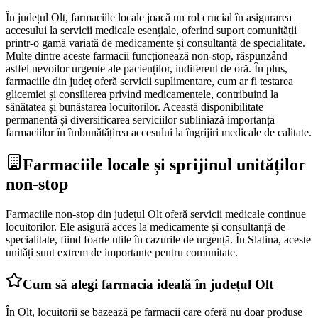
În județul Olt, farmaciile locale joacă un rol crucial în asigurarea
accesului la servicii medicale esențiale, oferind suport comunității
printr-o gamă variată de medicamente și consultanță de specialitate.
Multe dintre aceste farmacii funcționează non-stop, răspunzând
astfel nevoilor urgente ale pacienților, indiferent de oră. În plus,
farmaciile din județ oferă servicii suplimentare, cum ar fi testarea
glicemiei și consilierea privind medicamentele, contribuind la
sănătatea și bunăstarea locuitorilor. Această disponibilitate
permanentă și diversificarea serviciilor subliniază importanța
farmaciilor în îmbunătățirea accesului la îngrijiri medicale de calitate.
Farmaciile locale și sprijinul unităților
non-stop
Farmaciile non-stop din județul Olt oferă servicii medicale continue
locuitorilor. Ele asigură acces la medicamente și consultanță de
specialitate, fiind foarte utile în cazurile de urgență. În Slatina, aceste
unități sunt extrem de importante pentru comunitate.
Cum să alegi farmacia ideală în județul Olt
În Olt, locuitorii se bazează pe farmacii care oferă nu doar produse