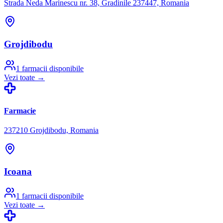
Strada Neda Marinescu nr. 38, Gradinile 237447, Romania
Grojdibodu
1
farmacii disponibile
Vezi toate →
Farmacie
237210 Grojdibodu, Romania
Icoana
1
farmacii disponibile
Vezi toate →