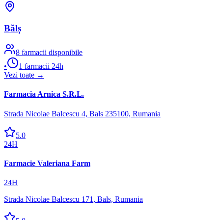
Bălș
8
farmacii disponibile
•
1
farmacii 24h
Vezi toate →
Farmacia Arnica S.R.L.
Strada Nicolae Balcescu 4, Bals 235100, Rumania
5.0
24H
Farmacie Valeriana Farm
24H
Strada Nicolae Balcescu 171, Bals, Rumania