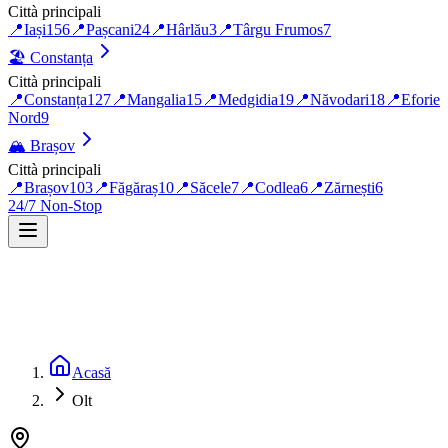
Città principali
📍
Iași
156
📍
Pașcani
24
📍
Hârlău
3
📍
Târgu Frumos
7
🏖️
Constanța
Città principali
📍
Constanța
127
📍
Mangalia
15
📍
Medgidia
19
📍
Năvodari
18
📍
Eforie
Nord
9
🏔️
Brașov
Città principali
📍
Brașov
103
📍
Făgăraș
10
📍
Săcele
7
📍
Codlea
6
📍
Zărnești
6
24/7 Non-Stop
Acasă
Olt