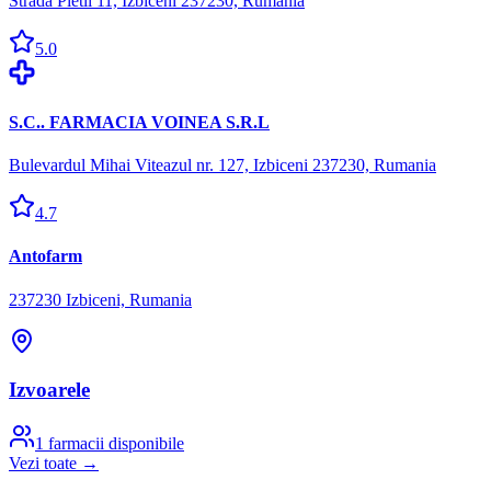
Strada Pietii 11, Izbiceni 237230, Rumania
5.0
S.C.. FARMACIA VOINEA S.R.L
Bulevardul Mihai Viteazul nr. 127, Izbiceni 237230, Rumania
4.7
Antofarm
237230 Izbiceni, Rumania
Izvoarele
1
farmacii disponibile
Vezi toate →