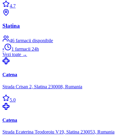
4.7
Slatina
46
farmacii disponibile
•
1
farmacii 24h
Vezi toate →
Catena
Strada Crisan 2, Slatina 230008, Rumania
5.0
Catena
Strada Ecaterina Teodoroiu V19, Slatina 230053, Rumania