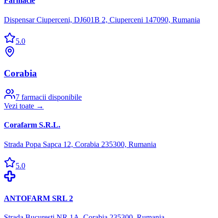
Farmacie
Dispensar Ciuperceni, DJ601B 2, Ciuperceni 147090, Rumania
5.0
Corabia
7
farmacii disponibile
Vezi toate →
Corafarm S.R.L.
Strada Popa Sapca 12, Corabia 235300, Rumania
5.0
ANTOFARM SRL 2
Strada Bucuresti NR 1A, Corabia 235300, Rumania