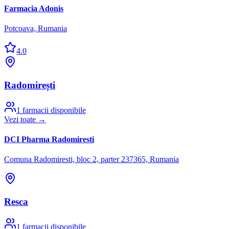
Farmacia Adonis
Potcoava, Rumania
4.0
Radomirești
1
farmacii disponibile
Vezi toate →
DCI Pharma Radomiresti
Comuna Radomiresti, bloc 2, parter 237365, Rumania
Resca
1
farmacii disponibile