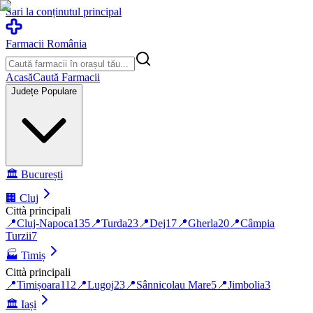
Sari la conținutul principal
Farmacii România
Acasă
Caută Farmacii
Județe Populare
🏛️
București
🏢
Cluj
Città principali
📍
Cluj-Napoca
135
📍
Turda
23
📍
Dej
17
📍
Gherla
20
📍
Câmpia
Turzii
7
🏭
Timiș
Città principali
📍
Timișoara
112
📍
Lugoj
23
📍
Sânnicolau Mare
5
📍
Jimbolia
3
🏛️
Iași