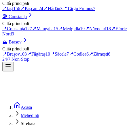
Città principali
📍
Iași
156
📍
Pașcani
24
📍
Hârlău
3
📍
Târgu Frumos
7
🏖️
Constanța
Città principali
📍
Constanța
127
📍
Mangalia
15
📍
Medgidia
19
📍
Năvodari
18
📍
Eforie
Nord
9
🏔️
Brașov
Città principali
📍
Brașov
103
📍
Făgăraș
10
📍
Săcele
7
📍
Codlea
6
📍
Zărnești
6
24/7 Non-Stop
Acasă
Mehedinți
Strehaia