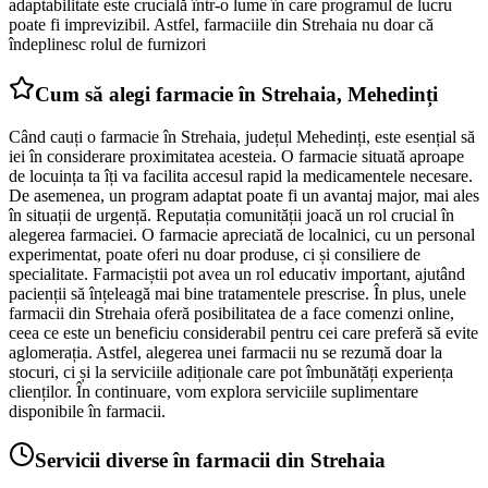
adaptabilitate este crucială într-o lume în care programul de lucru
poate fi imprevizibil. Astfel, farmaciile din Strehaia nu doar că
îndeplinesc rolul de furnizori
Cum să alegi farmacie în Strehaia, Mehedinți
Când cauți o farmacie în Strehaia, județul Mehedinți, este esențial să
iei în considerare proximitatea acesteia. O farmacie situată aproape
de locuința ta îți va facilita accesul rapid la medicamentele necesare.
De asemenea, un program adaptat poate fi un avantaj major, mai ales
în situații de urgență. Reputația comunității joacă un rol crucial în
alegerea farmaciei. O farmacie apreciată de localnici, cu un personal
experimentat, poate oferi nu doar produse, ci și consiliere de
specialitate. Farmaciștii pot avea un rol educativ important, ajutând
pacienții să înțeleagă mai bine tratamentele prescrise. În plus, unele
farmacii din Strehaia oferă posibilitatea de a face comenzi online,
ceea ce este un beneficiu considerabil pentru cei care preferă să evite
aglomerația. Astfel, alegerea unei farmacii nu se rezumă doar la
stocuri, ci și la serviciile adiționale care pot îmbunătăți experiența
clienților. În continuare, vom explora serviciile suplimentare
disponibile în farmacii.
Servicii diverse în farmacii din Strehaia