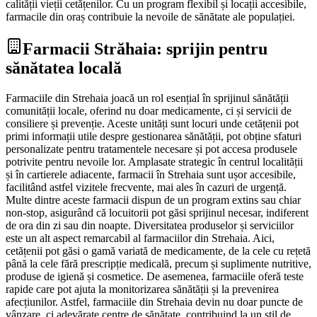
calității vieții cetățenilor. Cu un program flexibil și locații accesibile,
farmacile din oraș contribuie la nevoile de sănătate ale populației.
Farmacii Străhaia: sprijin pentru
sănătatea locală
Farmaciile din Strehaia joacă un rol esențial în sprijinul sănătății
comunității locale, oferind nu doar medicamente, ci și servicii de
consiliere și prevenție. Aceste unități sunt locuri unde cetățenii pot
primi informații utile despre gestionarea sănătății, pot obține sfaturi
personalizate pentru tratamentele necesare și pot accesa produsele
potrivite pentru nevoile lor. Amplasate strategic în centrul localității
și în cartierele adiacente, farmacii în Strehaia sunt ușor accesibile,
facilitând astfel vizitele frecvente, mai ales în cazuri de urgență.
Multe dintre aceste farmacii dispun de un program extins sau chiar
non-stop, asigurând că locuitorii pot găsi sprijinul necesar, indiferent
de ora din zi sau din noapte. Diversitatea produselor și serviciilor
este un alt aspect remarcabil al farmaciilor din Strehaia. Aici,
cetățenii pot găsi o gamă variată de medicamente, de la cele cu rețetă
până la cele fără prescripție medicală, precum și suplimente nutritive,
produse de igienă și cosmetice. De asemenea, farmaciile oferă teste
rapide care pot ajuta la monitorizarea sănătății și la prevenirea
afecțiunilor. Astfel, farmaciile din Strehaia devin nu doar puncte de
vânzare, ci adevărate centre de sănătate, contribuind la un stil de