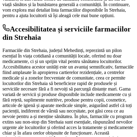
viață sănătos și la bunăstarea generală a comunității. În continuare,
vom explora mai detaliat lista farmaciilor disponibile în Strehaia,
pentru a ajuta locuitorii să își aleagă cele mai bune opțiuni.
Accesibilitatea și serviciile farmaciilor
din Strehaia
Farmaciile din Strehaia, județul Mehedinți, reprezintă un pilon
esențial în viața cotidiană a comunității locale, oferind nu doar
medicamente, ci și un sprijin vital pentru sănătatea locuitorilor.
Accesibilitatea acestor unități este un avantaj semnificativ, farmaciile
fiind amplasate în apropierea cartierelor rezidențiale, a centrelor
medicale și a zonelor frecventate de comunitate, ceea ce permite
locuitorilor din Strehaia să beneficieze rapid de produsele și
serviciile necesare fără a fi nevoiți să parcurgă distanțe mari. Gama
variată de servicii și produse disponibile include medicamente cu și
fără rețetă, suplimente nutritive, produse pentru copii, cosmetice,
articole de igienă și aparate medicale simple, asigurând astfel că toți
pacienții, indiferent de vârstă sau necesitate, pot găsi ceea ce au
nevoie pentru a-și menține sănătatea. În plus, farmaciile cu program
extins sau non-stop din Strehaia sunt esențiale, răspunzând nevoilor
urgente ale locuitorilor și oferind acces la tratamente și medicamente
chiar și în afara orelor obișnuite de funcționare. Această