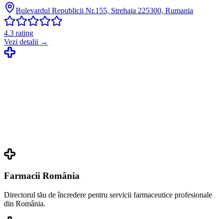
Bulevardul Republicii Nr.155, Strehaia 225300, Rumania
4.3
rating
Vezi detalii →
Farmacii România
Directorul tău de încredere pentru servicii farmaceutice profesionale
din România.