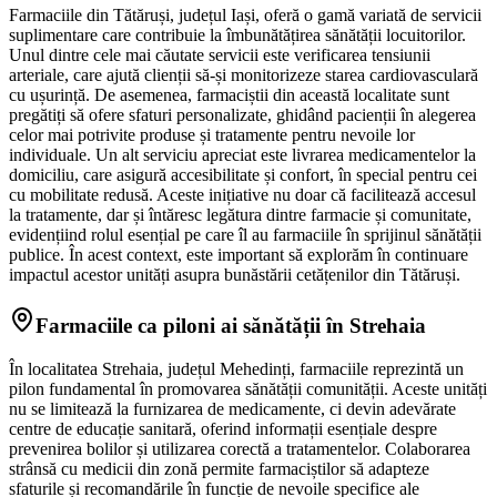
Farmaciile din Tătăruși, județul Iași, oferă o gamă variată de servicii
suplimentare care contribuie la îmbunătățirea sănătății locuitorilor.
Unul dintre cele mai căutate servicii este verificarea tensiunii
arteriale, care ajută clienții să-și monitorizeze starea cardiovasculară
cu ușurință. De asemenea, farmaciștii din această localitate sunt
pregătiți să ofere sfaturi personalizate, ghidând pacienții în alegerea
celor mai potrivite produse și tratamente pentru nevoile lor
individuale. Un alt serviciu apreciat este livrarea medicamentelor la
domiciliu, care asigură accesibilitate și confort, în special pentru cei
cu mobilitate redusă. Aceste inițiative nu doar că facilitează accesul
la tratamente, dar și întăresc legătura dintre farmacie și comunitate,
evidențiind rolul esențial pe care îl au farmaciile în sprijinul sănătății
publice. În acest context, este important să explorăm în continuare
impactul acestor unități asupra bunăstării cetățenilor din Tătăruși.
Farmaciile ca piloni ai sănătății în Strehaia
În localitatea Strehaia, județul Mehedinți, farmaciile reprezintă un
pilon fundamental în promovarea sănătății comunității. Aceste unități
nu se limitează la furnizarea de medicamente, ci devin adevărate
centre de educație sanitară, oferind informații esențiale despre
prevenirea bolilor și utilizarea corectă a tratamentelor. Colaborarea
strânsă cu medicii din zonă permite farmaciștilor să adapteze
sfaturile și recomandările în funcție de nevoile specifice ale