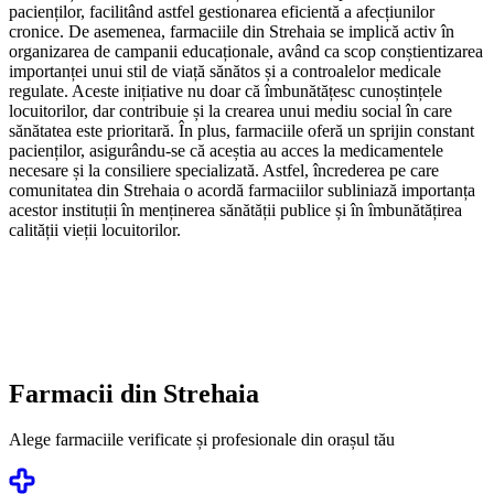
pacienților, facilitând astfel gestionarea eficientă a afecțiunilor
cronice. De asemenea, farmaciile din Strehaia se implică activ în
organizarea de campanii educaționale, având ca scop conștientizarea
importanței unui stil de viață sănătos și a controalelor medicale
regulate. Aceste inițiative nu doar că îmbunătățesc cunoștințele
locuitorilor, dar contribuie și la crearea unui mediu social în care
sănătatea este prioritară. În plus, farmaciile oferă un sprijin constant
pacienților, asigurându-se că aceștia au acces la medicamentele
necesare și la consiliere specializată. Astfel, încrederea pe care
comunitatea din Strehaia o acordă farmaciilor subliniază importanța
acestor instituții în menținerea sănătății publice și în îmbunătățirea
calității vieții locuitorilor.
Farmacii din
Strehaia
Alege farmaciile verificate și profesionale din orașul tău