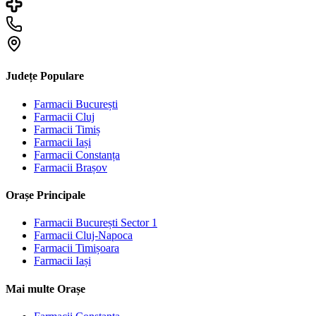
Județe Populare
Farmacii
București
Farmacii
Cluj
Farmacii
Timiș
Farmacii
Iași
Farmacii
Constanța
Farmacii
Brașov
Orașe Principale
Farmacii
București Sector 1
Farmacii
Cluj-Napoca
Farmacii
Timișoara
Farmacii
Iași
Mai multe Orașe