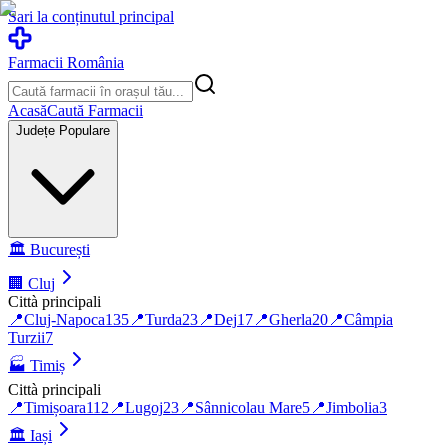
Sari la conținutul principal
Farmacii România
Acasă
Caută Farmacii
Județe Populare
🏛️
București
🏢
Cluj
Città principali
📍
Cluj-Napoca
135
📍
Turda
23
📍
Dej
17
📍
Gherla
20
📍
Câmpia
Turzii
7
🏭
Timiș
Città principali
📍
Timișoara
112
📍
Lugoj
23
📍
Sânnicolau Mare
5
📍
Jimbolia
3
🏛️
Iași