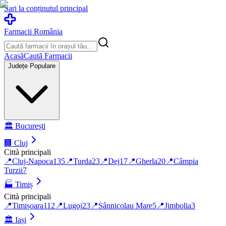
Sari la conținutul principal
Farmacii România
Acasă
Caută Farmacii
Județe Populare
🏛️
București
🏢
Cluj
Città principali
📍
Cluj-Napoca
135
📍
Turda
23
📍
Dej
17
📍
Gherla
20
📍
Câmpia
Turzii
7
🏭
Timiș
Città principali
📍
Timișoara
112
📍
Lugoj
23
📍
Sânnicolau Mare
5
📍
Jimbolia
3
🏛️
Iași