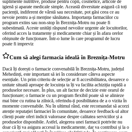
suplimente nutritive, produse pentru copii, cosmetice, articole de
igienă și aparate medicale simple. Această diversitate asigură că toți
pacienții, indiferent de vârstă sau necesitate, pot găsi ceea ce au
nevoie pentru a-și menține sănătatea. Importanța farmaciilor cu
program extins sau non-stop în Breznița-Motru nu poate fi
subestimată. Aceste unități răspund nevoilor urgente ale locuitorilor,
oferind acces la tratamente și medicamente chiar și în afara orelor
obișnuite de funcționare. Într-o lume în care programul de lucru
poate fi impreviz
Cum să alegi farmacia ideală în Breznița-Motru
Dacă îți dorești o farmacie convenabilă în Breznița-Motru, județul
Mehedinți, este important să iei în considerare câteva aspecte
esențiale. Un prim criteriu de selecție ar fi accesibilitatea, deoarece o
unitate situată aproape de locuința ta îți va facilita achiziția rapidă a
produselor necesare. În plus, un alt factor de decizie este orarul de
funcționare; o farmacie cu un program flexibil poate să se alinieze
mai bine cu rutina ta zilnică, oferindu-ți posibilitatea de a o vizita în
momente convenabile. Nu în ultimul rând, este recomandat să acorzi
atenție reputației farmaciei în comunitate, deoarece feedback-ul altor
clienți poate oferi indicii valoroase despre calitatea serviciilor și a
produselor disponibile. Astfel, alegerea unei farmacii potrivite nu
doar că îți va asigura accesul la medicamente, dar va contribui și la o