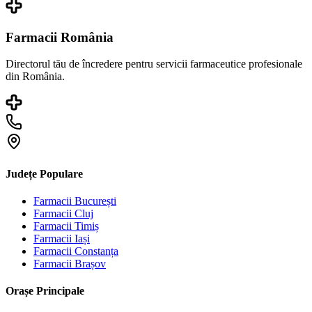
Farmacii România
Directorul tău de încredere pentru servicii farmaceutice profesionale
din România.
Județe Populare
Farmacii
București
Farmacii
Cluj
Farmacii
Timiș
Farmacii
Iași
Farmacii
Constanța
Farmacii
Brașov
Orașe Principale