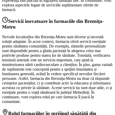
experiență mai plăcută în îngrijirea sănătății tale. În continuare, vom
explora aspectele legate de serviciile suplimentare oferite de
farmacii.
Servicii inovatoare în farmaciile din Breznița-
Motru
Nevoile locuitorilor din Breznița-Motru sunt diverse și necesită
soluții adaptate. În acest context, farmacia oferă servicii esențiale
pentru sănătatea comunității. De exemplu, sfaturile personalizate
sunt disponibile pentru a ghida pacienții în alegerea celor mai
potrivite produse pentru starea lor de sănătate. Totodată, verificarea
tensiunii arteriale este un serviciu important, care ajută la
monitorizarea stării cardiovasculare a clienților. În plus, gama variată
de suplimente este concepută pentru a sprijini imunitatea și
bunăstarea generală, având în vedere specificul nevoilor fiecărei
persoane. Astfel, farmacia din Breznița-Motru nu doar că răspunde
cerințelor pacienților, ci și contribuie activ la educarea și informarea
acestora cu privire la sănătate. Aceste servicii nu sunt doar utile, ci și
esențiale pentru o viață sănătoasă în județul Mehedinți. În
continuare, vom explora rolul pe care farmacia îl joacă în
comunitate.
Rolul farmaciilor în sprijinul sănătății din