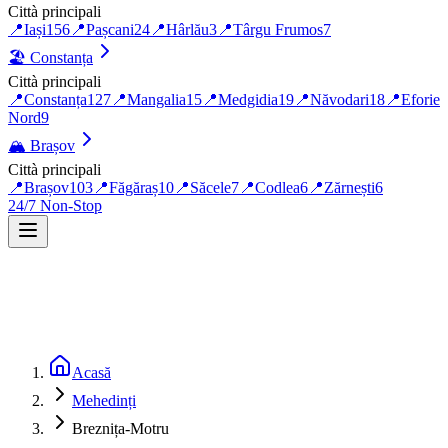
Città principali
📍
Iași
156
📍
Pașcani
24
📍
Hârlău
3
📍
Târgu Frumos
7
🏖️
Constanța
Città principali
📍
Constanța
127
📍
Mangalia
15
📍
Medgidia
19
📍
Năvodari
18
📍
Eforie
Nord
9
🏔️
Brașov
Città principali
📍
Brașov
103
📍
Făgăraș
10
📍
Săcele
7
📍
Codlea
6
📍
Zărnești
6
24/7 Non-Stop
Acasă
Mehedinți
Breznița-Motru