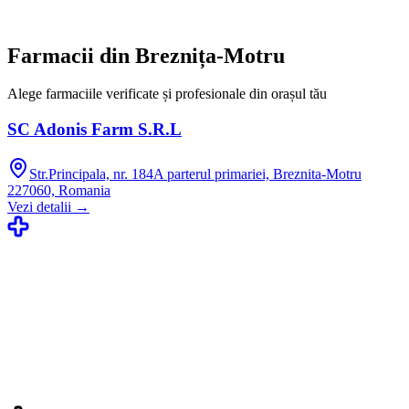
Farmacii din
Breznița-Motru
Alege farmaciile verificate și profesionale din orașul tău
SC Adonis Farm S.R.L
Str.Principala, nr. 184A parterul primariei, Breznita-Motru
227060, Romania
Vezi detalii →