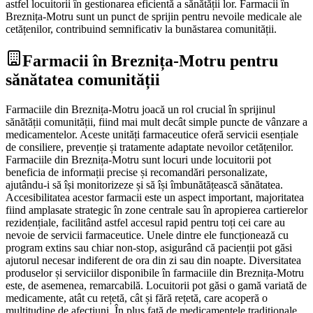
astfel locuitorii în gestionarea eficientă a sănătății lor. Farmacii în
Breznița-Motru sunt un punct de sprijin pentru nevoile medicale ale
cetățenilor, contribuind semnificativ la bunăstarea comunității.
Farmacii în Breznița-Motru pentru
sănătatea comunității
Farmaciile din Breznița-Motru joacă un rol crucial în sprijinul
sănătății comunității, fiind mai mult decât simple puncte de vânzare a
medicamentelor. Aceste unități farmaceutice oferă servicii esențiale
de consiliere, prevenție și tratamente adaptate nevoilor cetățenilor.
Farmaciile din Breznița-Motru sunt locuri unde locuitorii pot
beneficia de informații precise și recomandări personalizate,
ajutându-i să își monitorizeze și să își îmbunătățească sănătatea.
Accesibilitatea acestor farmacii este un aspect important, majoritatea
fiind amplasate strategic în zone centrale sau în apropierea cartierelor
rezidențiale, facilitând astfel accesul rapid pentru toți cei care au
nevoie de servicii farmaceutice. Unele dintre ele funcționează cu
program extins sau chiar non-stop, asigurând că pacienții pot găsi
ajutorul necesar indiferent de ora din zi sau din noapte. Diversitatea
produselor și serviciilor disponibile în farmaciile din Breznița-Motru
este, de asemenea, remarcabilă. Locuitorii pot găsi o gamă variată de
medicamente, atât cu rețetă, cât și fără rețetă, care acoperă o
multitudine de afecțiuni. În plus față de medicamentele tradiționale,