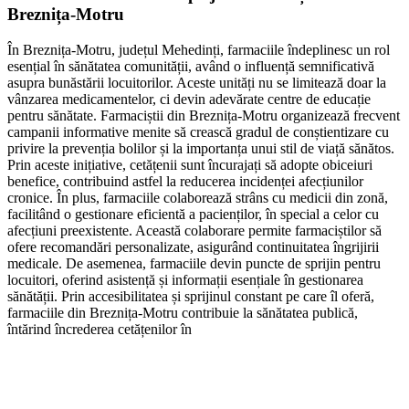
Breznița-Motru
În Breznița-Motru, județul Mehedinți, farmaciile îndeplinesc un rol
esențial în sănătatea comunității, având o influență semnificativă
asupra bunăstării locuitorilor. Aceste unități nu se limitează doar la
vânzarea medicamentelor, ci devin adevărate centre de educație
pentru sănătate. Farmaciștii din Breznița-Motru organizează frecvent
campanii informative menite să crească gradul de conștientizare cu
privire la prevenția bolilor și la importanța unui stil de viață sănătos.
Prin aceste inițiative, cetățenii sunt încurajați să adopte obiceiuri
benefice, contribuind astfel la reducerea incidenței afecțiunilor
cronice. În plus, farmaciile colaborează strâns cu medicii din zonă,
facilitând o gestionare eficientă a pacienților, în special a celor cu
afecțiuni preexistente. Această colaborare permite farmaciștilor să
ofere recomandări personalizate, asigurând continuitatea îngrijirii
medicale. De asemenea, farmaciile devin puncte de sprijin pentru
locuitori, oferind asistență și informații esențiale în gestionarea
sănătății. Prin accesibilitatea și sprijinul constant pe care îl oferă,
farmaciile din Breznița-Motru contribuie la sănătatea publică,
întărind încrederea cetățenilor în