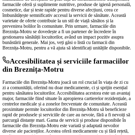
farmaciile oferă și suplimente nutritive, produse de igienă personală,
cosmetice, dar și teste rapide pentru diverse afecțiuni, ceea ce
îmbunătățește semnificativ accesul la servicii de sănătate. Această
varietate de oferte contribuie la un stil de viață sănătos și la
prevenirea bolilor în comunitate. Prin urmare, farmaciile din
Breznița-Motru se dovedește a fi un partener de încredere în
gestionarea sănătății locuitorilor, având un impact pozitiv asupra
bunăstării generale. Mai jos, veți găsi o listă cu farmacii din
Breznița-Motru, pentru a vă ajuta să identificați unitățile disponibile.
Accesibilitatea și serviciile farmaciilor
din Breznița-Motru
Farmaciile din Breznița-Motru joacă un rol crucial în viața de zi cu
zi a comunității, oferind nu doar medicamente, ci și sprijin esențial
pentru sănătatea locuitorilor. Accesibilitatea acestora este un avantaj
major, farmaciile fiind situate în apropierea cartierelor rezidențiale, a
centrelor medicale și a zonelor frecventate de comunitate. Această
proximitate permite locuitorilor din Breznița-Motru să beneficieze
rapid de produsele și serviciile de care au nevoie, fără a fi nevoiți să
parcurgă distanțe mari. Gama de servicii și produse disponibile în
farmaciile din Breznița-Motru este variată și adaptată nevoilor
diverse ale pacienților. Acestea oferă medicamente cu și fără rețetă,