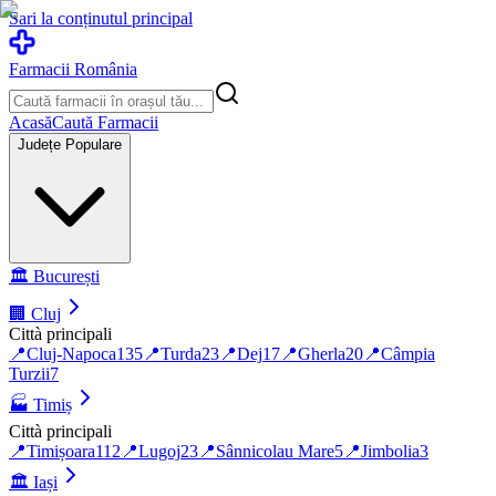
Sari la conținutul principal
Farmacii România
Acasă
Caută Farmacii
Județe Populare
🏛️
București
🏢
Cluj
Città principali
📍
Cluj-Napoca
135
📍
Turda
23
📍
Dej
17
📍
Gherla
20
📍
Câmpia
Turzii
7
🏭
Timiș
Città principali
📍
Timișoara
112
📍
Lugoj
23
📍
Sânnicolau Mare
5
📍
Jimbolia
3
🏛️
Iași