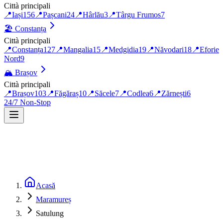
Città principali
📍
Iași
156
📍
Pașcani
24
📍
Hârlău
3
📍
Târgu Frumos
7
🏖️
Constanța
Città principali
📍
Constanța
127
📍
Mangalia
15
📍
Medgidia
19
📍
Năvodari
18
📍
Eforie
Nord
9
🏔️
Brașov
Città principali
📍
Brașov
103
📍
Făgăraș
10
📍
Săcele
7
📍
Codlea
6
📍
Zărnești
6
24/7 Non-Stop
Acasă
Maramureș
Satulung