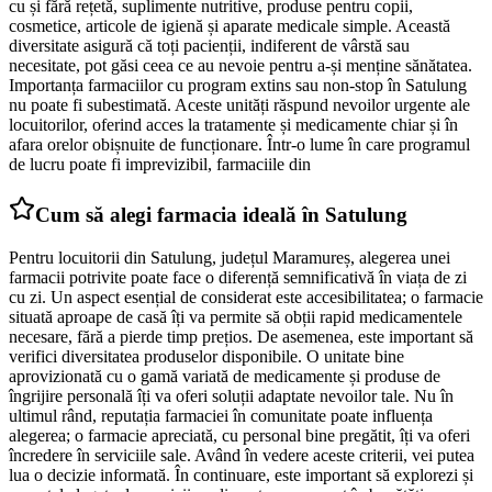
cu și fără rețetă, suplimente nutritive, produse pentru copii,
cosmetice, articole de igienă și aparate medicale simple. Această
diversitate asigură că toți pacienții, indiferent de vârstă sau
necesitate, pot găsi ceea ce au nevoie pentru a-și menține sănătatea.
Importanța farmaciilor cu program extins sau non-stop în Satulung
nu poate fi subestimată. Aceste unități răspund nevoilor urgente ale
locuitorilor, oferind acces la tratamente și medicamente chiar și în
afara orelor obișnuite de funcționare. Într-o lume în care programul
de lucru poate fi imprevizibil, farmaciile din
Cum să alegi farmacia ideală în Satulung
Pentru locuitorii din Satulung, județul Maramureș, alegerea unei
farmacii potrivite poate face o diferență semnificativă în viața de zi
cu zi. Un aspect esențial de considerat este accesibilitatea; o farmacie
situată aproape de casă îți va permite să obții rapid medicamentele
necesare, fără a pierde timp prețios. De asemenea, este important să
verifici diversitatea produselor disponibile. O unitate bine
aprovizionată cu o gamă variată de medicamente și produse de
îngrijire personală îți va oferi soluții adaptate nevoilor tale. Nu în
ultimul rând, reputația farmaciei în comunitate poate influența
alegerea; o farmacie apreciată, cu personal bine pregătit, îți va oferi
încredere în serviciile sale. Având în vedere aceste criterii, vei putea
lua o decizie informată. În continuare, este important să explorezi și