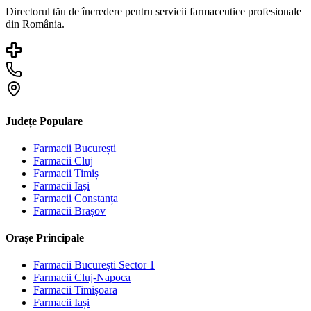
Directorul tău de încredere pentru servicii farmaceutice profesionale
din România.
Județe Populare
Farmacii
București
Farmacii
Cluj
Farmacii
Timiș
Farmacii
Iași
Farmacii
Constanța
Farmacii
Brașov
Orașe Principale
Farmacii
București Sector 1
Farmacii
Cluj-Napoca
Farmacii
Timișoara
Farmacii
Iași