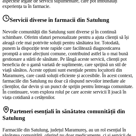
aspectele legate de servicii suplimentare, care pot îmbunătăți
experiența ta în farmacie.
Servicii diverse în farmacii din Satulung
Nevoile comunității din Satulung sunt diverse și în continuă
schimbare. Oferim sfaturi personalizate pentru a ajuta clienții să își
aleagă cele mai potrivite soluții pentru sănătatea lor. Totodată,
punem la dispoziție teste rapide care facilitează diagnosticarea
promptă a unor afecțiuni comune, contribuind astfel la o mai bună
gestionare a stării de sănătate. Pe lângă aceste servicii, clienții pot
beneficia de o gamă variată de suplimente, care sprijină un stil de
viață sănătos. Aceste opțiuni sunt esențiale pentru locuitorii din
Maramureș, care caută soluții eficiente și accesibile. În acest context,
farmaciile din Satulung nu doar că răspund nevoilor imediate ale
clienților, dar devin și un punct de sprijin pentru întreaga comunitate.
În continuare, vom explora rolul pe care aceste servicii îl joacă în
viața cotidiană a cetățenilor.
Parteneri esențiali în sănătatea comunității din
Satulung
Farmaciile din Satulung, județul Maramureș, au un rol esențial în
sănătatea comunității, oferind nu doar medicamente, ci și servicii de