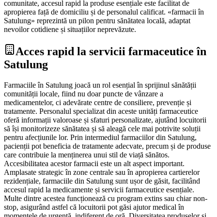
comunitate, accesul rapid la produse esențiale este facilitat de
apropierea față de domiciliu și de personalul calificat. «farmacii în
Satulung» reprezintă un pilon pentru sănătatea locală, adaptat
nevoilor cotidiene și situațiilor neprevăzute.
Acces rapid la servicii farmaceutice în
Satulung
Farmaciile în Satulung joacă un rol esențial în sprijinul sănătății
comunității locale, fiind nu doar puncte de vânzare a
medicamentelor, ci adevărate centre de consiliere, prevenție și
tratamente. Personalul specializat din aceste unități farmaceutice
oferă informații valoroase și sfaturi personalizate, ajutând locuitorii
să își monitorizeze sănătatea și să aleagă cele mai potrivite soluții
pentru afecțiunile lor. Prin intermediul farmaciilor din Satulung,
pacienții pot beneficia de tratamente adecvate, precum și de produse
care contribuie la menținerea unui stil de viață sănătos.
Accesibilitatea acestor farmacii este un alt aspect important.
Amplasate strategic în zone centrale sau în apropierea cartierelor
rezidențiale, farmaciile din Satulung sunt ușor de găsit, facilitând
accesul rapid la medicamente și servicii farmaceutice esențiale.
Multe dintre acestea funcționează cu program extins sau chiar non-
stop, asigurând astfel că locuitorii pot găsi ajutor medical în
momentele de urgență, indiferent de oră. Diversitatea produselor și