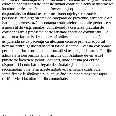
educație pentru sănătate. Aceste unități contribuie activ la informarea
locuitorilor despre afecțiunile frecvente și opțiunile de tratament
disponibile, facilitând astfel o mai bună înțelegere a sănătății
personale. Prin organizarea de campanii de prevenție, farmaciile din
Satulung promovează importanța controalelor medicale periodice și
a unui stil de viață sănătos, contribuind la creșterea gradului de
conștientizare a problemelor de sănătate specifice comunității. De
asemenea, farmaciștii colaborează strâns cu medicii din zonă,
asigurându-se că pacienții cu afecțiuni cronice primesc suportul
necesar pentru gestionarea stării lor de sănătate. Această colaborare
permite un flux constant de informații și resurse, facilitând o îngrijire
adecvată și personalizată. Farmaciile din Satulung devin astfel
puncte de încredere pentru locuitori, unde aceștia pot obține
răspunsuri la întrebările legate de sănătate și pot beneficia de
recomandări utile. Prin aceste inițiative, farmaciile contribuie
semnificativ la sănătatea publică, având un impact pozitiv asupra
calității vieții locuitorilor din comunitate.