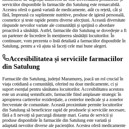
serviciilor disponibile în farmaciile din Satulung este remarcabilă.
Acestea oferă o gamă variată de medicamente, atât cu rețetă, cât și
fără, împreună cu suplimente nutritive, produse de igienă personală,
cosmetice și teste rapide pentru diverse afecțiuni. Această diversitate
răspunde nevoilor variate ale comunității și sprijină o abordare
proactivă a sănătății. Astfel, farmaciile din Satulung se dovedește a fi
un partener de încredere în menținerea sănătății locuitorilor. În
continuare, vom prezenta o listă detaliată a farmaciilor disponibile în
Satulung, pentru a vă ajuta să faceți cele mai bune alegeri.
Accesibilitatea și serviciile farmaciilor
din Satulung
Farmaciile din Satulung, județul Maramureș, joacă un rol crucial în
viața cotidiană a comunității, oferind nu doar medicamente, ci și
suport esențial pentru sănătatea locuitorilor. Accesibilitatea acestora
este un avantaj semnificativ, farmaciile fiind amplasate strategic în
apropierea cartierelor rezidențiale, a centrelor medicale și a zonelor
frecventate de comunitate. Această proximitate permite locuitorilor
din Satulung să beneficieze rapid de produsele și serviciile necesare,
fără a fi nevoiți să parcurgă distanțe mari. Gama de servicii și
produse disponibile în farmaciile din Satulung este variată și
adaptată nevoilor diverse ale pacienților. Acestea oferă medicamente