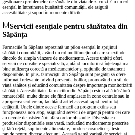
gestionarea problemelor de sănătate din viața de zi cu zi. Cu un rol
esențial în întreținerea bunăstării comunității, ele asigură
accesibilitate și suport în momente dificile.
Servicii esențiale pentru sănătatea din
Săpânța
Farmaciile în Săpânța reprezintă un pilon esențial în sprijinul
sănătății comunității, având un rol multifuncțional care se extinde
dincolo de simpla vânzare de medicamente. Aceste unități oferă
servicii de consiliere specializată, ajutând locuitorii să înțeleagă mai
bine utilizarea corectă a medicamentelor și opțiunile de tratament
disponibile. În plus, farmaciştii din Săpânța sunt pregătiți să ofere
informații relevante privind prevenția bolilor, promovând un stil de
viață sănătos și educând comunitatea despre importanța monitorizării
sănătății. Accesibilitatea farmaciilor din Săpânța este o altă trăsătură
remarcabilă, multe dintre ele fiind amplasate în zone centrale sau în
apropierea cartierelor, facilitând astfel accesul rapid pentru toți
cetățenii. Unele dintre aceste farmacii au program extins sau
funcționează non-stop, asigurând servicii de urgență pentru cei care
au nevoie de asistență în afara orelor obișnuite. Diversitatea
produselor disponibile este vastă, incluzând medicamente prescrise
și fără rețetă, suplimente alimentare, produse cosmetice și teste
rapide pentru diverse afecțiuni. Această gamă variată de servicii și