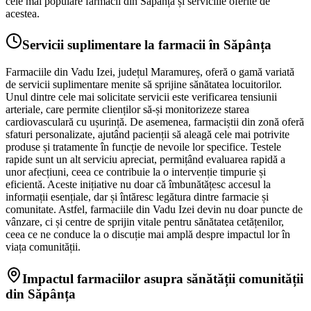
cele mai populare farmacii din Săpânța și serviciile oferite de
acestea.
Servicii suplimentare la farmacii în Săpânța
Farmaciile din Vadu Izei, județul Maramureș, oferă o gamă variată
de servicii suplimentare menite să sprijine sănătatea locuitorilor.
Unul dintre cele mai solicitate servicii este verificarea tensiunii
arteriale, care permite clienților să-și monitorizeze starea
cardiovasculară cu ușurință. De asemenea, farmaciștii din zonă oferă
sfaturi personalizate, ajutând pacienții să aleagă cele mai potrivite
produse și tratamente în funcție de nevoile lor specifice. Testele
rapide sunt un alt serviciu apreciat, permițând evaluarea rapidă a
unor afecțiuni, ceea ce contribuie la o intervenție timpurie și
eficientă. Aceste inițiative nu doar că îmbunătățesc accesul la
informații esențiale, dar și întăresc legătura dintre farmacie și
comunitate. Astfel, farmaciile din Vadu Izei devin nu doar puncte de
vânzare, ci și centre de sprijin vitale pentru sănătatea cetățenilor,
ceea ce ne conduce la o discuție mai amplă despre impactul lor în
viața comunității.
Impactul farmaciilor asupra sănătății comunității
din Săpânța