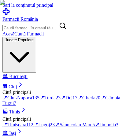
Sari la conținutul principal
Farmacii România
Acasă
Caută Farmacii
Județe Populare
🏛️
București
🏢
Cluj
Città principali
📍
Cluj-Napoca
135
📍
Turda
23
📍
Dej
17
📍
Gherla
20
📍
Câmpia
Turzii
7
🏭
Timiș
Città principali
📍
Timișoara
112
📍
Lugoj
23
📍
Sânnicolau Mare
5
📍
Jimbolia
3
🏛️
Iași