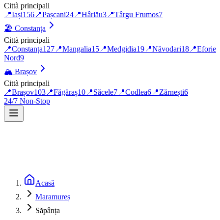
Città principali
📍
Iași
156
📍
Pașcani
24
📍
Hârlău
3
📍
Târgu Frumos
7
🏖️
Constanța
Città principali
📍
Constanța
127
📍
Mangalia
15
📍
Medgidia
19
📍
Năvodari
18
📍
Eforie
Nord
9
🏔️
Brașov
Città principali
📍
Brașov
103
📍
Făgăraș
10
📍
Săcele
7
📍
Codlea
6
📍
Zărnești
6
24/7 Non-Stop
Acasă
Maramureș
Săpânța