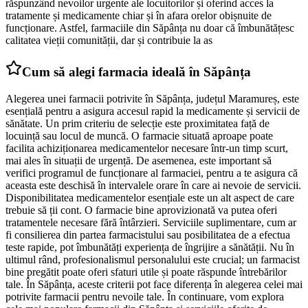
răspunzând nevoilor urgente ale locuitorilor și oferind acces la
tratamente și medicamente chiar și în afara orelor obișnuite de
funcționare. Astfel, farmaciile din Săpânța nu doar că îmbunătățesc
calitatea vieții comunității, dar și contribuie la as
Cum să alegi farmacia ideală în Săpânța
Alegerea unei farmacii potrivite în Săpânța, județul Maramureș, este
esențială pentru a asigura accesul rapid la medicamente și servicii de
sănătate. Un prim criteriu de selecție este proximitatea față de
locuință sau locul de muncă. O farmacie situată aproape poate
facilita achiziționarea medicamentelor necesare într-un timp scurt,
mai ales în situații de urgență. De asemenea, este important să
verifici programul de funcționare al farmaciei, pentru a te asigura că
aceasta este deschisă în intervalele orare în care ai nevoie de servicii.
Disponibilitatea medicamentelor esențiale este un alt aspect de care
trebuie să ții cont. O farmacie bine aprovizionată va putea oferi
tratamentele necesare fără întârzieri. Serviciile suplimentare, cum ar
fi consilierea din partea farmacistului sau posibilitatea de a efectua
teste rapide, pot îmbunătăți experiența de îngrijire a sănătății. Nu în
ultimul rând, profesionalismul personalului este crucial; un farmacist
bine pregătit poate oferi sfaturi utile și poate răspunde întrebărilor
tale. În Săpânța, aceste criterii pot face diferența în alegerea celei mai
potrivite farmacii pentru nevoile tale. În continuare, vom explora