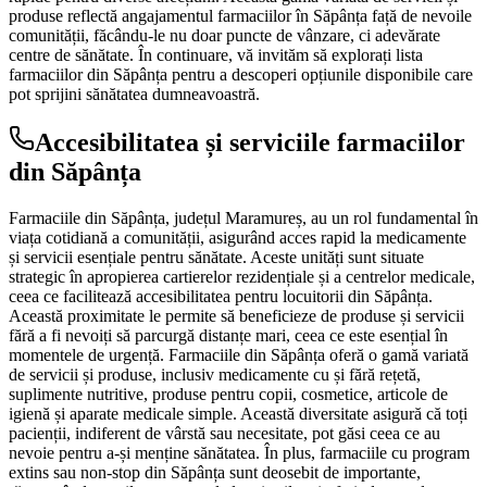
produse reflectă angajamentul farmaciilor în Săpânța față de nevoile
comunității, făcându-le nu doar puncte de vânzare, ci adevărate
centre de sănătate. În continuare, vă invităm să explorați lista
farmaciilor din Săpânța pentru a descoperi opțiunile disponibile care
pot sprijini sănătatea dumneavoastră.
Accesibilitatea și serviciile farmaciilor
din Săpânța
Farmaciile din Săpânța, județul Maramureș, au un rol fundamental în
viața cotidiană a comunității, asigurând acces rapid la medicamente
și servicii esențiale pentru sănătate. Aceste unități sunt situate
strategic în apropierea cartierelor rezidențiale și a centrelor medicale,
ceea ce facilitează accesibilitatea pentru locuitorii din Săpânța.
Această proximitate le permite să beneficieze de produse și servicii
fără a fi nevoiți să parcurgă distanțe mari, ceea ce este esențial în
momentele de urgență. Farmaciile din Săpânța oferă o gamă variată
de servicii și produse, inclusiv medicamente cu și fără rețetă,
suplimente nutritive, produse pentru copii, cosmetice, articole de
igienă și aparate medicale simple. Această diversitate asigură că toți
pacienții, indiferent de vârstă sau necesitate, pot găsi ceea ce au
nevoie pentru a-și menține sănătatea. În plus, farmaciile cu program
extins sau non-stop din Săpânța sunt deosebit de importante,