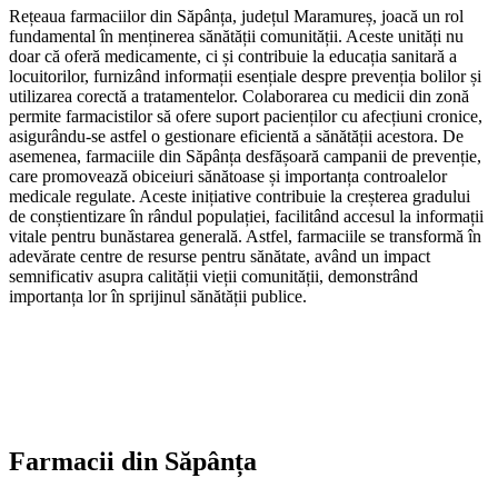
Rețeaua farmaciilor din Săpânța, județul Maramureș, joacă un rol
fundamental în menținerea sănătății comunității. Aceste unități nu
doar că oferă medicamente, ci și contribuie la educația sanitară a
locuitorilor, furnizând informații esențiale despre prevenția bolilor și
utilizarea corectă a tratamentelor. Colaborarea cu medicii din zonă
permite farmacistilor să ofere suport pacienților cu afecțiuni cronice,
asigurându-se astfel o gestionare eficientă a sănătății acestora. De
asemenea, farmaciile din Săpânța desfășoară campanii de prevenție,
care promovează obiceiuri sănătoase și importanța controalelor
medicale regulate. Aceste inițiative contribuie la creșterea gradului
de conștientizare în rândul populației, facilitând accesul la informații
vitale pentru bunăstarea generală. Astfel, farmaciile se transformă în
adevărate centre de resurse pentru sănătate, având un impact
semnificativ asupra calității vieții comunității, demonstrând
importanța lor în sprijinul sănătății publice.
Farmacii din
Săpânța