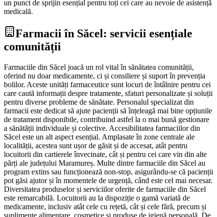
un punct de sprijin esențial pentru toți cei care au nevoie de asistență
medicală.
Farmacii în Săcel: servicii esențiale
comunității
Farmaciile din Săcel joacă un rol vital în sănătatea comunității,
oferind nu doar medicamente, ci și consiliere și suport în prevenția
bolilor. Aceste unități farmaceutice sunt locuri de întâlnire pentru cei
care caută informații despre tratamente, sfaturi personalizate și soluții
pentru diverse probleme de sănătate. Personalul specializat din
farmacii este dedicat să ajute pacienții să înțeleagă mai bine opțiunile
de tratament disponibile, contribuind astfel la o mai bună gestionare
a sănătății individuale și colective. Accesibilitatea farmaciilor din
Săcel este un alt aspect esențial. Amplasate în zone centrale ale
localității, acestea sunt ușor de găsit și de accesat, atât pentru
locuitorii din cartierele învecinate, cât și pentru cei care vin din alte
părți ale județului Maramureș. Multe dintre farmaciile din Săcel au
program extins sau funcționează non-stop, asigurându-se că pacienții
pot găsi ajutor și în momentele de urgență, când este cel mai necesar.
Diversitatea produselor și serviciilor oferite de farmaciile din Săcel
este remarcabilă. Locuitorii au la dispoziție o gamă variată de
medicamente, inclusiv atât cele cu rețetă, cât și cele fără, precum și
suplimente alimentare, cosmetice și produse de igienă personală. De