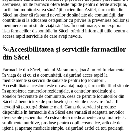
asemenea, multe farmacii oferă teste rapide pentru diferite afecțiuni,
facilitând monitorizarea sănătății pacienților. Astfel, farmaciile din
Săcel nu doar că răspund nevoilor de sănătate ale comunității, dar
contribuie și la educarea cetățenilor cu privire la prevenirea bolilor și
menținerea unui stil de viață sănătos. În continuare, vom explora
lista farmaciilor disponibile în Săcel, oferind informații utile pentru a
accesa rapid serviciile de care aveți nevoie.
Accesibilitatea și serviciile farmaciilor
din Săcel
Farmaciile din Săcel, județul Maramureș, joacă un rol fundamental
în viața de zi cu zi a comunității, asigurând acces rapid la
medicamente și servicii de sănătate pentru toți locuitorii.
Accesibilitatea acestora este un avantaj major, farmaciile fiind situate
în apropierea cartierelor rezidențiale, a centrelor medicale și a
zonelor frecventate de comunitate, ceea ce permite locuitorilor din
Săcel să beneficieze de produsele și serviciile necesare fără a fi
nevoiți să parcurgă distanțe mari. Gama de servicii și produse
disponibile în farmaciile din Săcel este variată și adaptată nevoilor
diverse ale pacienților. Acestea oferă medicamente cu și fără rețetă,
suplimente nutritive, produse pentru copii, cosmetice, articole de
igienă și aparate medicale simple, asigurând astfel că toți pacienții,