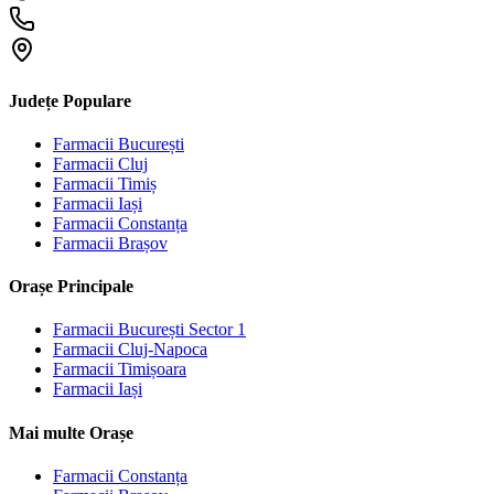
Județe Populare
Farmacii
București
Farmacii
Cluj
Farmacii
Timiș
Farmacii
Iași
Farmacii
Constanța
Farmacii
Brașov
Orașe Principale
Farmacii
București Sector 1
Farmacii
Cluj-Napoca
Farmacii
Timișoara
Farmacii
Iași
Mai multe Orașe
Farmacii
Constanța