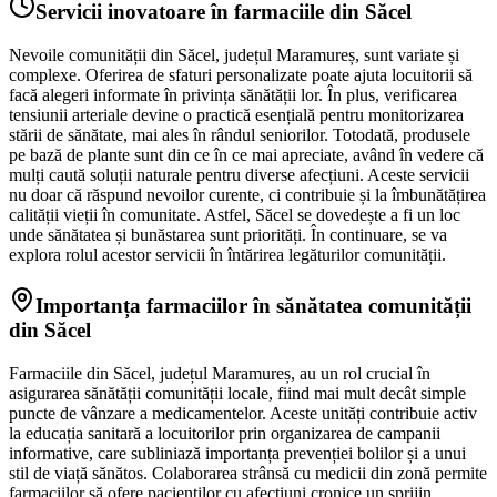
Servicii inovatoare în farmaciile din Săcel
Nevoile comunității din Săcel, județul Maramureș, sunt variate și
complexe. Oferirea de sfaturi personalizate poate ajuta locuitorii să
facă alegeri informate în privința sănătății lor. În plus, verificarea
tensiunii arteriale devine o practică esențială pentru monitorizarea
stării de sănătate, mai ales în rândul seniorilor. Totodată, produsele
pe bază de plante sunt din ce în ce mai apreciate, având în vedere că
mulți caută soluții naturale pentru diverse afecțiuni. Aceste servicii
nu doar că răspund nevoilor curente, ci contribuie și la îmbunătățirea
calității vieții în comunitate. Astfel, Săcel se dovedește a fi un loc
unde sănătatea și bunăstarea sunt priorități. În continuare, se va
explora rolul acestor servicii în întărirea legăturilor comunității.
Importanța farmaciilor în sănătatea comunității
din Săcel
Farmaciile din Săcel, județul Maramureș, au un rol crucial în
asigurarea sănătății comunității locale, fiind mai mult decât simple
puncte de vânzare a medicamentelor. Aceste unități contribuie activ
la educația sanitară a locuitorilor prin organizarea de campanii
informative, care subliniază importanța prevenției bolilor și a unui
stil de viață sănătos. Colaborarea strânsă cu medicii din zonă permite
farmaciilor să ofere pacienților cu afecțiuni cronice un sprijin