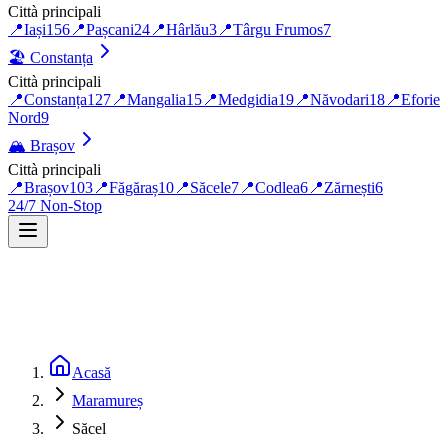
Città principali
📍
Iași
156
📍
Pașcani
24
📍
Hârlău
3
📍
Târgu Frumos
7
🏖️
Constanța
Città principali
📍
Constanța
127
📍
Mangalia
15
📍
Medgidia
19
📍
Năvodari
18
📍
Eforie
Nord
9
🏔️
Brașov
Città principali
📍
Brașov
103
📍
Făgăraș
10
📍
Săcele
7
📍
Codlea
6
📍
Zărnești
6
24/7 Non-Stop
Acasă
Maramureș
Săcel