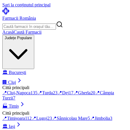
Sari la conținutul principal
Farmacii România
Acasă
Caută Farmacii
Județe Populare
🏛️
București
🏢
Cluj
Città principali
📍
Cluj-Napoca
135
📍
Turda
23
📍
Dej
17
📍
Gherla
20
📍
Câmpia
Turzii
7
🏭
Timiș
Città principali
📍
Timișoara
112
📍
Lugoj
23
📍
Sânnicolau Mare
5
📍
Jimbolia
3
🏛️
Iași