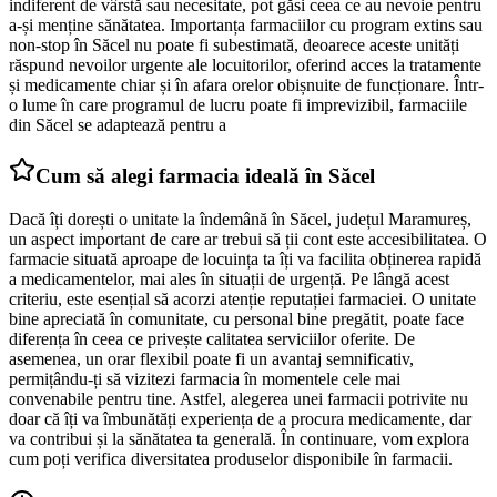
indiferent de vârstă sau necesitate, pot găsi ceea ce au nevoie pentru
a-și menține sănătatea. Importanța farmaciilor cu program extins sau
non-stop în Săcel nu poate fi subestimată, deoarece aceste unități
răspund nevoilor urgente ale locuitorilor, oferind acces la tratamente
și medicamente chiar și în afara orelor obișnuite de funcționare. Într-
o lume în care programul de lucru poate fi imprevizibil, farmaciile
din Săcel se adaptează pentru a
Cum să alegi farmacia ideală în Săcel
Dacă îți dorești o unitate la îndemână în Săcel, județul Maramureș,
un aspect important de care ar trebui să ții cont este accesibilitatea. O
farmacie situată aproape de locuința ta îți va facilita obținerea rapidă
a medicamentelor, mai ales în situații de urgență. Pe lângă acest
criteriu, este esențial să acorzi atenție reputației farmaciei. O unitate
bine apreciată în comunitate, cu personal bine pregătit, poate face
diferența în ceea ce privește calitatea serviciilor oferite. De
asemenea, un orar flexibil poate fi un avantaj semnificativ,
permițându-ți să vizitezi farmacia în momentele cele mai
convenabile pentru tine. Astfel, alegerea unei farmacii potrivite nu
doar că îți va îmbunătăți experiența de a procura medicamente, dar
va contribui și la sănătatea ta generală. În continuare, vom explora
cum poți verifica diversitatea produselor disponibile în farmacii.