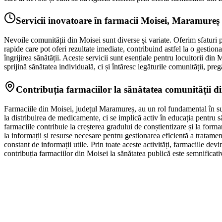
Servicii inovatoare în farmacii Moisei, Maramureș
Nevoile comunității din Moisei sunt diverse și variate. Oferim sfaturi pe
rapide care pot oferi rezultate imediate, contribuind astfel la o gestion
îngrijirea sănătății. Aceste servicii sunt esențiale pentru locuitorii din
sprijină sănătatea individuală, ci și întăresc legăturile comunității, preg
Contribuția farmaciilor la sănătatea comunității d
Farmaciile din Moisei, județul Maramureș, au un rol fundamental în susț
la distribuirea de medicamente, ci se implică activ în educația pentru s
farmaciile contribuie la creșterea gradului de conștientizare și la forma
la informații și resurse necesare pentru gestionarea eficientă a tratamen
constant de informații utile. Prin toate aceste activități, farmaciile de
contribuția farmaciilor din Moisei la sănătatea publică este semnificat