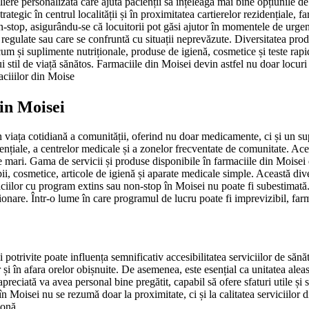
ere personalizată care ajută pacienții să înțeleagă mai bine opțiunile de 
ategic în centrul localității și în proximitatea cartierelor rezidențiale, f
-stop, asigurându-se că locuitorii pot găsi ajutor în momentele de urgenț
egulate sau care se confruntă cu situații neprevăzute. Diversitatea produs
ecum și suplimente nutriționale, produse de igienă, cosmetice și teste rap
stil de viață sănătos. Farmaciile din Moisei devin astfel nu doar locuri de
aciiilor din Moise
din Moisei
iața cotidiană a comunității, oferind nu doar medicamente, ci și un supor
idențiale, a centrelor medicale și a zonelor frecventate de comunitate. Ac
țe mari. Gama de servicii și produse disponibile în farmaciile din Moisei 
, cosmetice, articole de igienă și aparate medicale simple. Această divers
iilor cu program extins sau non-stop în Moisei nu poate fi subestimată. 
ionare. Într-o lume în care programul de lucru poate fi imprevizibil, far
potrivite poate influența semnificativ accesibilitatea serviciilor de sănă
și în afara orelor obișnuite. De asemenea, este esențial ca unitatea aleas
e apreciată va avea personal bine pregătit, capabil să ofere sfaturi utile ș
 în Moisei nu se rezumă doar la proximitate, ci și la calitatea serviciilo
zonă.