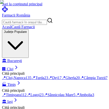
Sari la conținutul principal
Farmacii România
Acasă
Caută Farmacii
Județe Populare
🏛️
București
🏢
Cluj
Città principali
📍
Cluj-Napoca
135
📍
Turda
23
📍
Dej
17
📍
Gherla
20
📍
Câmpia Turzii
7
🏭
Timiș
Città principali
📍
Timișoara
112
📍
Lugoj
23
📍
Sânnicolau Mare
5
📍
Jimbolia
3
🏛️
Iași
Città principali