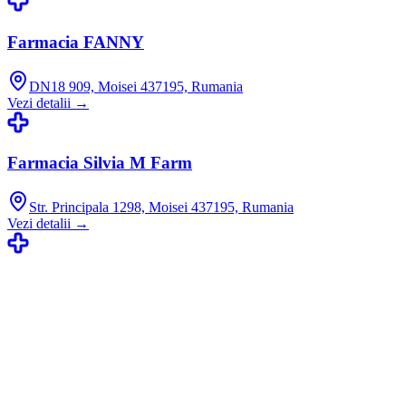
Farmacia FANNY
DN18 909, Moisei 437195, Rumania
Vezi detalii →
Farmacia Silvia M Farm
Str. Principala 1298, Moisei 437195, Rumania
Vezi detalii →