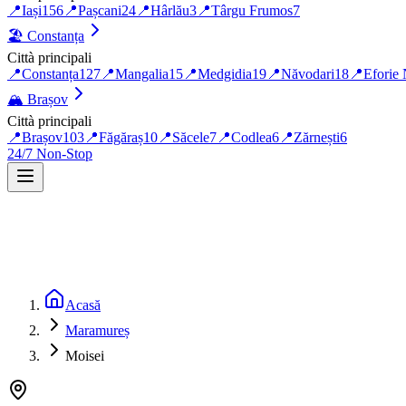
📍
Iași
156
📍
Pașcani
24
📍
Hârlău
3
📍
Târgu Frumos
7
🏖️
Constanța
Città principali
📍
Constanța
127
📍
Mangalia
15
📍
Medgidia
19
📍
Năvodari
18
📍
Eforie
🏔️
Brașov
Città principali
📍
Brașov
103
📍
Făgăraș
10
📍
Săcele
7
📍
Codlea
6
📍
Zărnești
6
24/7 Non-Stop
Acasă
Maramureș
Moisei