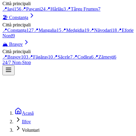
Città principali
📍
Iași
156
📍
Pașcani
24
📍
Hârlău
3
📍
Târgu Frumos
7
🏖️
Constanța
Città principali
📍
Constanța
127
📍
Mangalia
15
📍
Medgidia
19
📍
Năvodari
18
📍
Eforie
Nord
9
🏔️
Brașov
Città principali
📍
Brașov
103
📍
Făgăraș
10
📍
Săcele
7
📍
Codlea
6
📍
Zărnești
6
24/7 Non-Stop
Acasă
Ilfov
Voluntari