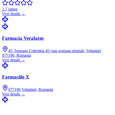
2.7
rating
Vezi detalii →
Farmacia Verafarm
45, Soseaua Colentina 45 (sau soseaua afumati, Voluntari
077190, Rumania
Vezi detalii →
Farmaciile X
077190 Voluntari, Rumania
Vezi detalii →