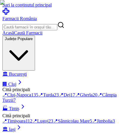
Sari la conținutul principal
Farmacii România
Acasă
Caută Farmacii
Județe Populare
🏛️
București
🏢
Cluj
Città principali
📍
Cluj-Napoca
135
📍
Turda
23
📍
Dej
17
📍
Gherla
20
📍
Câmpia
Turzii
7
🏭
Timiș
Città principali
📍
Timișoara
112
📍
Lugoj
23
📍
Sânnicolau Mare
5
📍
Jimbolia
3
🏛️
Iași