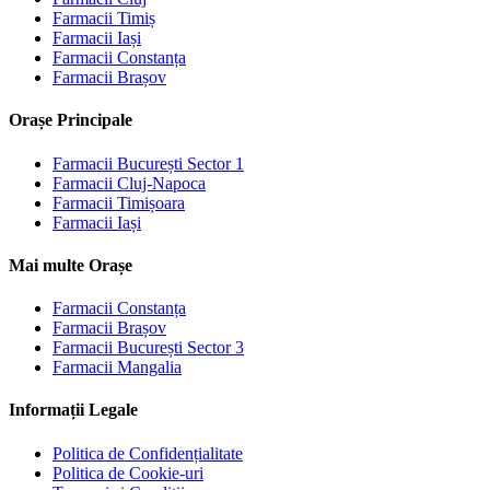
Farmacii
Timiș
Farmacii
Iași
Farmacii
Constanța
Farmacii
Brașov
Orașe Principale
Farmacii
București Sector 1
Farmacii
Cluj-Napoca
Farmacii
Timișoara
Farmacii
Iași
Mai multe Orașe
Farmacii
Constanța
Farmacii
Brașov
Farmacii
București Sector 3
Farmacii
Mangalia
Informații Legale
Politica de Confidențialitate
Politica de Cookie-uri