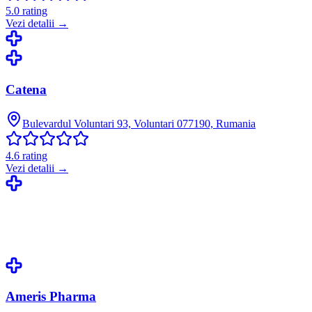
5.0
rating
Vezi detalii →
Catena
Bulevardul Voluntari 93, Voluntari 077190, Rumania
4.6
rating
Vezi detalii →
Ameris Pharma