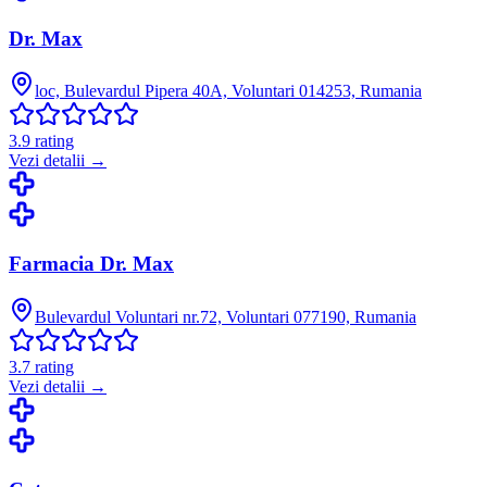
Dr. Max
loc, Bulevardul Pipera 40A, Voluntari 014253, Rumania
3.9
rating
Vezi detalii →
Farmacia Dr. Max
Bulevardul Voluntari nr.72, Voluntari 077190, Rumania
3.7
rating
Vezi detalii →