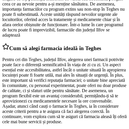
ceea ce au nevoie pentru a-și menține sănătatea. De asemenea,
importanța farmaciilor cu program extins sau non-stop în Teghes nu
poate fi subestimată. Aceste unități răspund nevoilor urgente ale
locuitorilor, oferind acces la tratamente și medicamente chiar și în
afara orelor obișnuite de funcționare. Într-o lume în care programul
de lucru poate fi imprevizibil, farmaciile din județul Ilfov se
adaptează
Cum să alegi farmacia ideală în Teghes
Pentru cei din Teghes, județul Ilfov, alegerea unei farmacii potrivite
poate face o diferență semnificativă în viața de zi cu zi. Un aspect
esențial este accesibilitatea, astfel încât o unitate situată în apropierea
locuinței poate fi foarte utilă, mai ales în situații de urgență. În plus,
este important să verifici reputația farmaciei; o unitate bine apreciată
în comunitate, cu personal experimentat, poate oferi nu doar produse
de calitate, ci și sfaturi utile pentru sănătate. De asemenea, un
program flexibil este un avantaj considerabil, permițându-ți să te
aprovizionezi cu medicamentele necesare la ore convenabile.
Așadar, atunci când cauți o farmacie în Teghes, ia în considerare
aceste criterii pentru a te asigura că faci alegerea corectă. În
continuare, vom explora cum să te asiguri că farmacia aleasă îți oferă
cele mai bune servicii și produse.