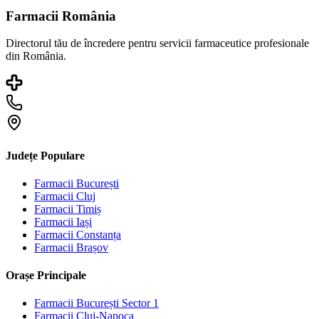
Farmacii România
Directorul tău de încredere pentru servicii farmaceutice profesionale
din România.
Județe Populare
Farmacii
București
Farmacii
Cluj
Farmacii
Timiș
Farmacii
Iași
Farmacii
Constanța
Farmacii
Brașov
Orașe Principale
Farmacii
București Sector 1
Farmacii
Cluj-Napoca