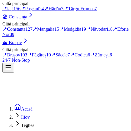
Città principali
📍
Iași
156
📍
Pașcani
24
📍
Hârlău
3
📍
Târgu Frumos
7
🏖️
Constanța
Città principali
📍
Constanța
127
📍
Mangalia
15
📍
Medgidia
19
📍
Năvodari
18
📍
Eforie
Nord
9
🏔️
Brașov
Città principali
📍
Brașov
103
📍
Făgăraș
10
📍
Săcele
7
📍
Codlea
6
📍
Zărnești
6
24/7 Non-Stop
Acasă
Ilfov
Teghes