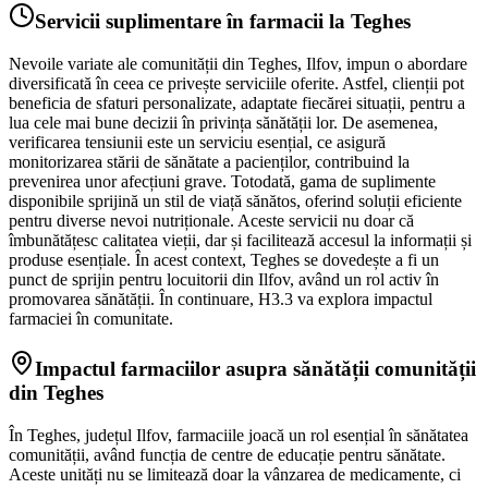
Servicii suplimentare în farmacii la Teghes
Nevoile variate ale comunității din Teghes, Ilfov, impun o abordare
diversificată în ceea ce privește serviciile oferite. Astfel, clienții pot
beneficia de sfaturi personalizate, adaptate fiecărei situații, pentru a
lua cele mai bune decizii în privința sănătății lor. De asemenea,
verificarea tensiunii este un serviciu esențial, ce asigură
monitorizarea stării de sănătate a pacienților, contribuind la
prevenirea unor afecțiuni grave. Totodată, gama de suplimente
disponibile sprijină un stil de viață sănătos, oferind soluții eficiente
pentru diverse nevoi nutriționale. Aceste servicii nu doar că
îmbunătățesc calitatea vieții, dar și facilitează accesul la informații și
produse esențiale. În acest context, Teghes se dovedește a fi un
punct de sprijin pentru locuitorii din Ilfov, având un rol activ în
promovarea sănătății. În continuare, H3.3 va explora impactul
farmaciei în comunitate.
Impactul farmaciilor asupra sănătății comunității
din Teghes
În Teghes, județul Ilfov, farmaciile joacă un rol esențial în sănătatea
comunității, având funcția de centre de educație pentru sănătate.
Aceste unități nu se limitează doar la vânzarea de medicamente, ci