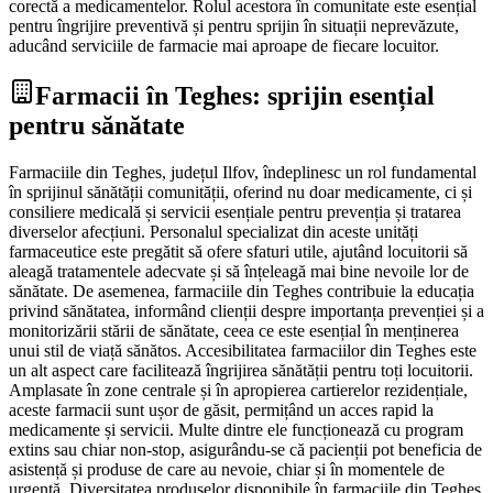
corectă a medicamentelor. Rolul acestora în comunitate este esențial
pentru îngrijire preventivă și pentru sprijin în situații neprevăzute,
aducând serviciile de farmacie mai aproape de fiecare locuitor.
Farmacii în Teghes: sprijin esențial
pentru sănătate
Farmaciile din Teghes, județul Ilfov, îndeplinesc un rol fundamental
în sprijinul sănătății comunității, oferind nu doar medicamente, ci și
consiliere medicală și servicii esențiale pentru prevenția și tratarea
diverselor afecțiuni. Personalul specializat din aceste unități
farmaceutice este pregătit să ofere sfaturi utile, ajutând locuitorii să
aleagă tratamentele adecvate și să înțeleagă mai bine nevoile lor de
sănătate. De asemenea, farmaciile din Teghes contribuie la educația
privind sănătatea, informând clienții despre importanța prevenției și a
monitorizării stării de sănătate, ceea ce este esențial în menținerea
unui stil de viață sănătos. Accesibilitatea farmaciilor din Teghes este
un alt aspect care facilitează îngrijirea sănătății pentru toți locuitorii.
Amplasate în zone centrale și în apropierea cartierelor rezidențiale,
aceste farmacii sunt ușor de găsit, permițând un acces rapid la
medicamente și servicii. Multe dintre ele funcționează cu program
extins sau chiar non-stop, asigurându-se că pacienții pot beneficia de
asistență și produse de care au nevoie, chiar și în momentele de
urgență. Diversitatea produselor disponibile în farmaciile din Teghes