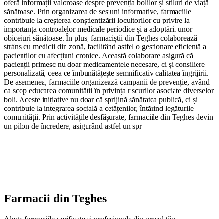
oferă informații valoroase despre prevenția bolilor și stiluri de viață
sănătoase. Prin organizarea de sesiuni informative, farmaciile
contribuie la creșterea conștientizării locuitorilor cu privire la
importanța controalelor medicale periodice și a adoptării unor
obiceiuri sănătoase. În plus, farmaciștii din Teghes colaborează
strâns cu medicii din zonă, facilitând astfel o gestionare eficientă a
pacienților cu afecțiuni cronice. Această colaborare asigură că
pacienții primesc nu doar medicamentele necesare, ci și consiliere
personalizată, ceea ce îmbunătățește semnificativ calitatea îngrijirii.
De asemenea, farmaciile organizează campanii de prevenție, având
ca scop educarea comunității în privința riscurilor asociate diverselor
boli. Aceste inițiative nu doar că sprijină sănătatea publică, ci și
contribuie la integrarea socială a cetățenilor, întărind legăturile
comunității. Prin activitățile desfășurate, farmaciile din Teghes devin
un pilon de încredere, asigurând astfel un spr
Farmacii din
Teghes
Alege farmaciile verificate și profesionale din orașul tău