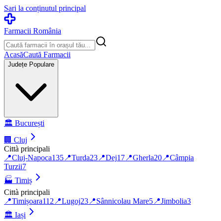
Sari la conținutul principal
Farmacii România
Acasă
Caută Farmacii
Județe Populare
🏛️
București
🏢
Cluj
Città principali
📍
Cluj-Napoca
135
📍
Turda
23
📍
Dej
17
📍
Gherla
20
📍
Câmpia
Turzii
7
🏭
Timiș
Città principali
📍
Timișoara
112
📍
Lugoj
23
📍
Sânnicolau Mare
5
📍
Jimbolia
3
🏛️
Iași