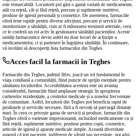
este remarcabilă. Locuitorii pot găsi o gamă variată de medicamente,
atât cu rețetă, cât și fără rețetă, precum și suplimente nutritive,
produse de igienă personală și cosmetice. De asemenea, farmaciile
oferă teste rapide pentru diverse afecțiuni, precum și servicii de
monitorizare a sănătății, cum ar fi măsurarea tensiunii arteriale, ceea
ce le conferă un rol activ în gestionarea sănătății pacienților. Aceste
unități farmaceutice devin astfel nu doar locuri de achiziție a
medicamentelor, ci și parteneri în îngrijirea sănătății. În continuare,
vă invităm să descoperiți lista farmaciilor din Teghes
Acces facil la farmacii în Teghes
Farmaciile din Teghes, județul Ilfov, joacă un rol fundamental în
viața cotidiană a comunității, fiind puncte de sprijin esențiale pentru
sănătatea locuitorilor. Accesibilitatea acestora este un avantaj
considerabil, farmaciile fiind amplasate strategic în apropierea
cartierelor rezidențiale, a centrelor medicale și a zonelor frecventate
de comunitate. Astfel, locuitorii din Teghes pot beneficia rapid de
produsele și serviciile necesare, fără a fi nevoiți să parcurgă distanțe
mari. În ceea ce privește gama de servicii și produse, farmaciile din
Teghes oferă o varietate impresionantă, incluzând medicamente cu și
fără rețetă, suplimente nutritive, produse pentru copii, cosmetice,
articole de igienă și aparate medicale simple. Această diversitate
asigură că toți pacienții, indiferent de vârstă sau necesitate, pot găsi