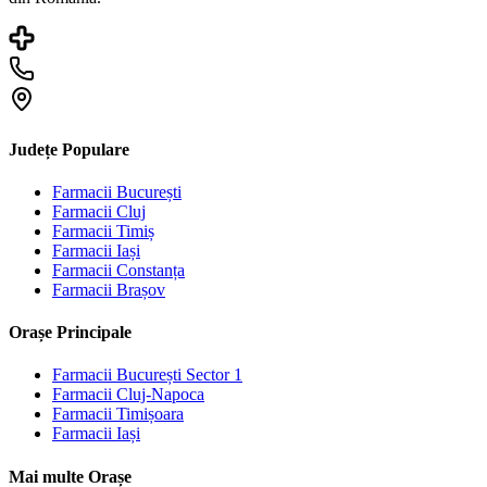
Județe Populare
Farmacii
București
Farmacii
Cluj
Farmacii
Timiș
Farmacii
Iași
Farmacii
Constanța
Farmacii
Brașov
Orașe Principale
Farmacii
București Sector 1
Farmacii
Cluj-Napoca
Farmacii
Timișoara
Farmacii
Iași
Mai multe Orașe