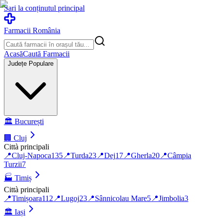
Sari la conținutul principal
Farmacii România
Acasă
Caută Farmacii
Județe Populare
🏛️
București
🏢
Cluj
Città principali
📍
Cluj-Napoca
135
📍
Turda
23
📍
Dej
17
📍
Gherla
20
📍
Câmpia
Turzii
7
🏭
Timiș
Città principali
📍
Timișoara
112
📍
Lugoj
23
📍
Sânnicolau Mare
5
📍
Jimbolia
3
🏛️
Iași