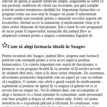
articole de igienă și aparate medicale simple, asigurându-se astfel că
toți pacienții, indiferent de vârstă sau necesitate, pot găsi soluțiile
potrivite pentru menținerea sănătății lor. Importanța farmaciilor cu
program extins sau non-stop în Snagov nu poate fi subestimată.
Aceste unități sunt esențiale pentru a răspunde nevoilor urgente ale
locuitorilor, oferind acces la tratamente și medicamente chiar și în
afara orelor obișnuite de funcționare. Într-o lume în care programul
de lucru poate fi imprevizibil, farmaciile din județul Ilfov se
adaptează constant pentru a asigura continuitatea îngrijirii de
Cum să alegi farmacia ideală în Snagov
Pentru locuitorii din Snagov, județul Ilfov, alegerea unei farmacii
potrivite este esențială pentru a avea acces rapid la produse
farmaceutice. Un criteriu important este orarul de funcționare; o
farmacie cu un program flexibil îți va permite să îți rezolvi nevoile
de sănătate fără stres, chiar și în afara orelor obișnuite. De asemenea,
diversitatea produselor disponibile este un aspect pe care nu trebuie
să-l neglijezi. O unitate care oferă o gamă variată de medicamente,
suplimente și produse de igienă îți va asigura că găsești tot ce ai
nevoie într-un singur loc. Nu în ultimul rând, este recomandat să
alegi o farmacie cu o bună reputație în comunitate, unde personalul
este bine pregătit și dispus să ofere sfaturi utile. Astfel, vei putea
beneficia de o experiență plăcută și eficientă. În continuare, vom