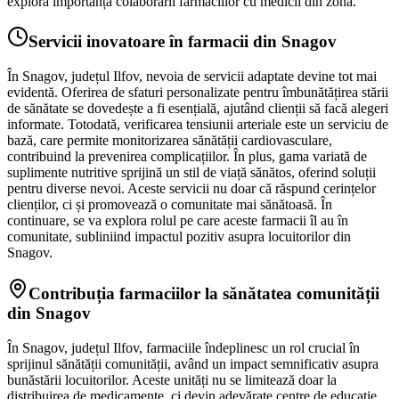
explora importanța colaborării farmaciilor cu medicii din zonă.
Servicii inovatoare în farmacii din Snagov
În Snagov, județul Ilfov, nevoia de servicii adaptate devine tot mai
evidentă. Oferirea de sfaturi personalizate pentru îmbunătățirea stării
de sănătate se dovedește a fi esențială, ajutând clienții să facă alegeri
informate. Totodată, verificarea tensiunii arteriale este un serviciu de
bază, care permite monitorizarea sănătății cardiovasculare,
contribuind la prevenirea complicațiilor. În plus, gama variată de
suplimente nutritive sprijină un stil de viață sănătos, oferind soluții
pentru diverse nevoi. Aceste servicii nu doar că răspund cerințelor
clienților, ci și promovează o comunitate mai sănătoasă. În
continuare, se va explora rolul pe care aceste farmacii îl au în
comunitate, subliniind impactul pozitiv asupra locuitorilor din
Snagov.
Contribuția farmaciilor la sănătatea comunității
din Snagov
În Snagov, județul Ilfov, farmaciile îndeplinesc un rol crucial în
sprijinul sănătății comunității, având un impact semnificativ asupra
bunăstării locuitorilor. Aceste unități nu se limitează doar la
distribuirea de medicamente, ci devin adevărate centre de educație