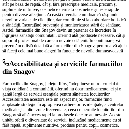
atât pe bază de rețetă, cât și fără prescripție medicală, precum și
suplimente nutritive, cosmetice dermato-cosmetice și teste rapide
pentru diverse afecțiuni. Această diversitate nu doar că răspunde
nevoilor variate ale clienților, dar contribuie și la o abordare holistică
a sănătății, încurajând prevenția și monitorizarea stării de sănătate.
Astfel, farmaciile din Snagov devin un partener de încredere în
îngrijirea sănătății comunității, oferind atât produsele necesare, cât și
suportul profesional de care au nevoie cetățenii. În continuare, vă
prezentăm o listă detaliată a farmaciilor din Snagov, pentru a vă ajuta
să faceți cele mai bune alegeri în funcție de nevoile dumneavoastră
Accesibilitatea și serviciile farmaciilor
din Snagov
Farmaciile din Snagov, județul Ilfov, îndeplinesc un rol crucial în
viața cotidiană a comunității, oferind nu doar medicamente, ci și o
gamă largă de servicii esențiale pentru sănătatea locuitorilor.
Accesibilitatea acestora este un aspect major, farmaciile fiind
amplasate strategic în apropierea cartierelor rezidențiale, a centrelor
medicale și a altor zone frecventate, ceea ce permite locuitorilor din
Snagov să aibă acces rapid la produsele de care au nevoie. Aceste
unități oferă o diversitate de servicii, incluzând medicamente cu și
fără rețetă, suplimente nutritive, produse pentru copii, cosmetice,