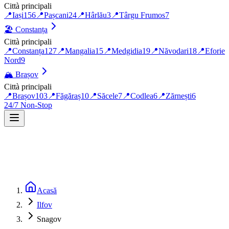
Città principali
📍
Iași
156
📍
Pașcani
24
📍
Hârlău
3
📍
Târgu Frumos
7
🏖️
Constanța
Città principali
📍
Constanța
127
📍
Mangalia
15
📍
Medgidia
19
📍
Năvodari
18
📍
Eforie
Nord
9
🏔️
Brașov
Città principali
📍
Brașov
103
📍
Făgăraș
10
📍
Săcele
7
📍
Codlea
6
📍
Zărnești
6
24/7 Non-Stop
Acasă
Ilfov
Snagov