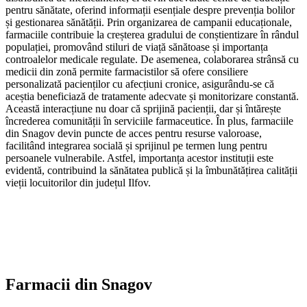
pentru sănătate, oferind informații esențiale despre prevenția bolilor
și gestionarea sănătății. Prin organizarea de campanii educaționale,
farmaciile contribuie la creșterea gradului de conștientizare în rândul
populației, promovând stiluri de viață sănătoase și importanța
controalelor medicale regulate. De asemenea, colaborarea strânsă cu
medicii din zonă permite farmacistilor să ofere consiliere
personalizată pacienților cu afecțiuni cronice, asigurându-se că
aceștia beneficiază de tratamente adecvate și monitorizare constantă.
Această interacțiune nu doar că sprijină pacienții, dar și întărește
încrederea comunității în serviciile farmaceutice. În plus, farmaciile
din Snagov devin puncte de acces pentru resurse valoroase,
facilitând integrarea socială și sprijinul pe termen lung pentru
persoanele vulnerabile. Astfel, importanța acestor instituții este
evidentă, contribuind la sănătatea publică și la îmbunătățirea calității
vieții locuitorilor din județul Ilfov.
Farmacii din
Snagov