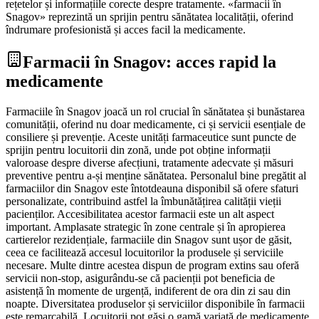
rețetelor și informațiile corecte despre tratamente. «farmacii în
Snagov» reprezintă un sprijin pentru sănătatea localității, oferind
îndrumare profesionistă și acces facil la medicamente.
Farmacii în Snagov: acces rapid la
medicamente
Farmaciile în Snagov joacă un rol crucial în sănătatea și bunăstarea
comunității, oferind nu doar medicamente, ci și servicii esențiale de
consiliere și prevenție. Aceste unități farmaceutice sunt puncte de
sprijin pentru locuitorii din zonă, unde pot obține informații
valoroase despre diverse afecțiuni, tratamente adecvate și măsuri
preventive pentru a-și menține sănătatea. Personalul bine pregătit al
farmaciilor din Snagov este întotdeauna disponibil să ofere sfaturi
personalizate, contribuind astfel la îmbunătățirea calității vieții
pacienților. Accesibilitatea acestor farmacii este un alt aspect
important. Amplasate strategic în zone centrale și în apropierea
cartierelor rezidențiale, farmaciile din Snagov sunt ușor de găsit,
ceea ce facilitează accesul locuitorilor la produsele și serviciile
necesare. Multe dintre acestea dispun de program extins sau oferă
servicii non-stop, asigurându-se că pacienții pot beneficia de
asistență în momente de urgență, indiferent de ora din zi sau din
noapte. Diversitatea produselor și serviciilor disponibile în farmacii
este remarcabilă. Locuitorii pot găsi o gamă variată de medicamente,