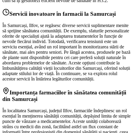
cum să îți gestionezi eficient nevoile de sănătate în H3.2.
Servicii inovatoare în farmacii la Samurcași
În Samurcași, Ilfov, se regăsesc diverse servicii suplimentare menite
să sprijine sănătatea comunității. De exemplu, sfaturile personalizate
oferite de specialiști ajută la adaptarea tratamentelor în funcție de
nevoile fiecărui individ. Totodată, verificarea tensiunii este un
serviciu esențial, având un rol important în monitorizarea stării de
sănătate, mai ales pentru seniori. Pe lângă acestea, produsele pe bază
de plante sunt disponibile pentru cei care preferă soluții naturale în
abordarea problemelor de sănătate. Aceste opțiuni contribuie la
îmbunătățirea calității vieții locuitorilor din Samurcași, oferind soluții
adaptate stilului lor de viață. În continuare, se va explora rolul
acestor servicii în întărirea legăturilor comunității.
Importanța farmaciilor în sănătatea comunității
din Samurcași
În localitatea Samurcași, județul Ilfov, farmaciile îndeplinesc un rol
esențial în menținerea sănătății comunității, depășind limita de simple
puncte de vânzare a medicamentelor. Aceste unități colaborează
strâns cu medicii din zonă, facilitând astfel un flux constant de
informații între profesioniștii din domeniul sănătății și pacienți, ceea