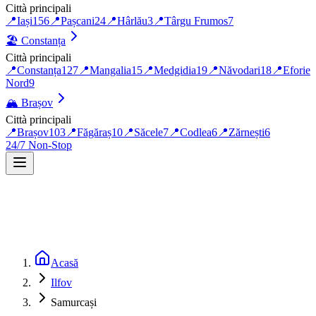
Città principali
📍
Iași
156
📍
Pașcani
24
📍
Hârlău
3
📍
Târgu Frumos
7
🏖️
Constanța
Città principali
📍
Constanța
127
📍
Mangalia
15
📍
Medgidia
19
📍
Năvodari
18
📍
Eforie
Nord
9
🏔️
Brașov
Città principali
📍
Brașov
103
📍
Făgăraș
10
📍
Săcele
7
📍
Codlea
6
📍
Zărnești
6
24/7 Non-Stop
Acasă
Ilfov
Samurcași