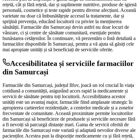
rețetă, cât și fără rețetă, dar și suplimente nutritive, produse de igienă
personală, cosmetice și teste rapide pentru diverse afecțiuni. Această
varietate nu doar că îmbunătățește accesul la tratamente, dar și
sprijină prevenția, educând locuitorii cu privire la menținerea
sănătății. Farmaciile din Samurcași devin astfel nu doar locuri de
vânzare, ci și centre de sănătate comunitară, esențiale pentru
bunăstarea cetățenilor. În continuare, vă prezentăm o listă detaliată a
farmaciilor disponibile în Samurcași, pentru a vă ajuta să găsiți cele
mai apropiate unități și să beneficiați de serviciile oferite.
Accesibilitatea și serviciile farmaciilor
din Samurcași
Farmaciile din Samurcași, județul Ilfov, joacă un rol crucial în viața
cotidiană a comunității, asigurând acces rapid la medicamente și
servicii de sănătate pentru toți locuitorii. Accesibilitatea acestor
unități este un avantaj major, farmaciile fiind amplasate strategic în
apropierea cartierelor rezidențiale, a centrelor medicale și a zonelor
frecventate de comunitate. Această proximitate permite locuitorilor
din Samurcași să beneficieze de produsele și serviciile necesare fără
a fi nevoiți să parcurgă distanțe mari. Gama de servicii oferită de
farmaciile din Samurcași este variată și adaptată nevoilor diverse ale
pacienților. Acestea pun la dispoziție medicamente cu și fără rețetă,