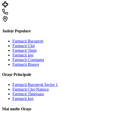
Județe Populare
Farmacii
București
Farmacii
Cluj
Farmacii
Timiș
Farmacii
Iași
Farmacii
Constanța
Farmacii
Brașov
Orașe Principale
Farmacii
București Sector 1
Farmacii
Cluj-Napoca
Farmacii
Timișoara
Farmacii
Iași
Mai multe Orașe