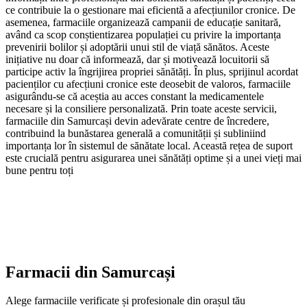
ce contribuie la o gestionare mai eficientă a afecțiunilor cronice. De
asemenea, farmaciile organizează campanii de educație sanitară,
având ca scop conștientizarea populației cu privire la importanța
prevenirii bolilor și adoptării unui stil de viață sănătos. Aceste
inițiative nu doar că informează, dar și motivează locuitorii să
participe activ la îngrijirea propriei sănătăți. În plus, sprijinul acordat
pacienților cu afecțiuni cronice este deosebit de valoros, farmaciile
asigurându-se că aceștia au acces constant la medicamentele
necesare și la consiliere personalizată. Prin toate aceste servicii,
farmaciile din Samurcași devin adevărate centre de încredere,
contribuind la bunăstarea generală a comunității și subliniind
importanța lor în sistemul de sănătate local. Această rețea de suport
este crucială pentru asigurarea unei sănătăți optime și a unei vieți mai
bune pentru toți
Farmacii din
Samurcași
Alege farmaciile verificate și profesionale din orașul tău