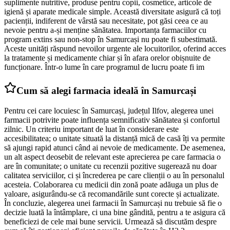
suplimente nutritive, produse pentru copii, cosmetice, articole de
igienă și aparate medicale simple. Această diversitate asigură că toți
pacienții, indiferent de vârstă sau necesitate, pot găsi ceea ce au
nevoie pentru a-și menține sănătatea. Importanța farmaciilor cu
program extins sau non-stop în Samurcași nu poate fi subestimată.
Aceste unități răspund nevoilor urgente ale locuitorilor, oferind acces
la tratamente și medicamente chiar și în afara orelor obișnuite de
funcționare. Într-o lume în care programul de lucru poate fi im
Cum să alegi farmacia ideală în Samurcași
Pentru cei care locuiesc în Samurcași, județul Ilfov, alegerea unei
farmacii potrivite poate influența semnificativ sănătatea și confortul
zilnic. Un criteriu important de luat în considerare este
accesibilitatea; o unitate situată la distanță mică de casă îți va permite
să ajungi rapid atunci când ai nevoie de medicamente. De asemenea,
un alt aspect deosebit de relevant este aprecierea pe care farmacia o
are în comunitate; o unitate cu recenzii pozitive sugerează nu doar
calitatea serviciilor, ci și încrederea pe care clienții o au în personalul
acesteia. Colaborarea cu medicii din zonă poate adăuga un plus de
valoare, asigurându-se că recomandările sunt corecte și actualizate.
În concluzie, alegerea unei farmacii în Samurcași nu trebuie să fie o
decizie luată la întâmplare, ci una bine gândită, pentru a te asigura că
beneficiezi de cele mai bune servicii. Urmează să discutăm despre