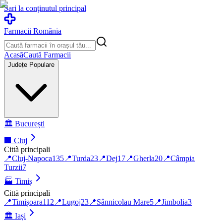
Sari la conținutul principal
Farmacii România
Acasă
Caută Farmacii
Județe Populare
🏛️
București
🏢
Cluj
Città principali
📍
Cluj-Napoca
135
📍
Turda
23
📍
Dej
17
📍
Gherla
20
📍
Câmpia
Turzii
7
🏭
Timiș
Città principali
📍
Timișoara
112
📍
Lugoj
23
📍
Sânnicolau Mare
5
📍
Jimbolia
3
🏛️
Iași