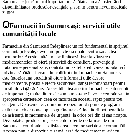
Samurcași» joacă un rol important în sănătatea locală, asigurând
disponibilitatea produselor esențiale și sprijin pentru nevoi medicale
zilnice.
Farmacii în Samurcași: servicii utile
comunității locale
Farmaciile din Samurcași îndeplinesc un rol fundamental în sprijinul
comunității locale, devenind puncte esențiale pentru sănătatea
locuitorilor. Aceste unități nu se limitează doar la vânzarea
medicamentelor, ci oferă și servicii de consiliere, prevenție și
tratamente personalizate, contribuind astfel la educarea populației în
privința sănătății. Personalul calificat din farmaciile în Samurcași
este întotdeauna pregătit să ofere informații utile despre
medicamente, posibile efecte secundare, dar și recomandări pentru
un stil de viață sănătos. Accesibilitatea acestor farmacii este deosebit
de importantă; multe dintre ele sunt amplasate în zone centrale sau în
apropierea cartierelor, ceea ce facilitează accesul rapid pentru toți
cetățenii. De asemenea, unii dintre operatori dispun de program
extins sau chiar non-stop, asigurându-se că locuitorii pot beneficia
de asistență în momentele de urgență, la orice oră din zi sau noapte.
Diversitatea produselor și serviciilor oferite de farmaciile din
Samurcași contribuie la satisfacerea nevoilor variate ale comunității.
Acestea pun la dispoziție o gamă largă de medicamente, atât cu