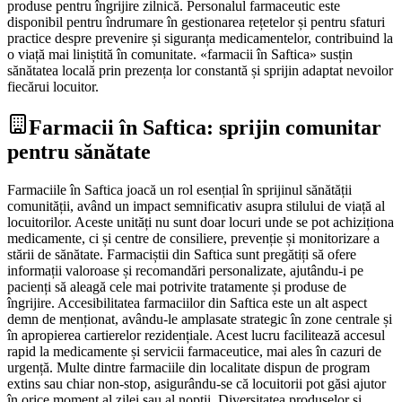
produse pentru îngrijire zilnică. Personalul farmaceutic este
disponibil pentru îndrumare în gestionarea rețetelor și pentru sfaturi
practice despre prevenire și siguranța medicamentelor, contribuind la
o viață mai liniștită în comunitate. «farmacii în Saftica» susțin
sănătatea locală prin prezența lor constantă și sprijin adaptat nevoilor
fiecărui locuitor.
Farmacii în Saftica: sprijin comunitar
pentru sănătate
Farmaciile în Saftica joacă un rol esențial în sprijinul sănătății
comunității, având un impact semnificativ asupra stilului de viață al
locuitorilor. Aceste unități nu sunt doar locuri unde se pot achiziționa
medicamente, ci și centre de consiliere, prevenție și monitorizare a
stării de sănătate. Farmaciștii din Saftica sunt pregătiți să ofere
informații valoroase și recomandări personalizate, ajutându-i pe
pacienți să aleagă cele mai potrivite tratamente și produse de
îngrijire. Accesibilitatea farmaciilor din Saftica este un alt aspect
demn de menționat, avându-le amplasate strategic în zone centrale și
în apropierea cartierelor rezidențiale. Acest lucru facilitează accesul
rapid la medicamente și servicii farmaceutice, mai ales în cazuri de
urgență. Multe dintre farmaciile din localitate dispun de program
extins sau chiar non-stop, asigurându-se că locuitorii pot găsi ajutor
în orice moment al zilei sau al nopții. Diversitatea produselor și