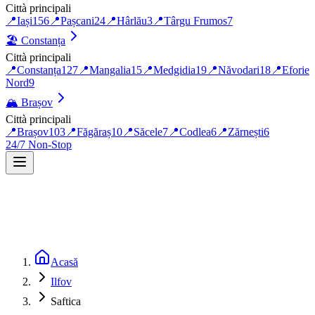
Città principali
📍
Iași
156
📍
Pașcani
24
📍
Hârlău
3
📍
Târgu Frumos
7
🏖️
Constanța
Città principali
📍
Constanța
127
📍
Mangalia
15
📍
Medgidia
19
📍
Năvodari
18
📍
Eforie
Nord
9
🏔️
Brașov
Città principali
📍
Brașov
103
📍
Făgăraș
10
📍
Săcele
7
📍
Codlea
6
📍
Zărnești
6
24/7 Non-Stop
Acasă
Ilfov
Saftica