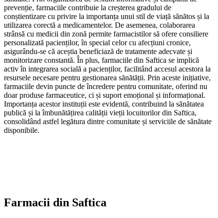
prevenție, farmaciile contribuie la creșterea gradului de
conștientizare cu privire la importanța unui stil de viață sănătos și la
utilizarea corectă a medicamentelor. De asemenea, colaborarea
strânsă cu medicii din zonă permite farmacistilor să ofere consiliere
personalizată pacienților, în special celor cu afecțiuni cronice,
asigurându-se că aceștia beneficiază de tratamente adecvate și
monitorizare constantă. În plus, farmaciile din Saftica se implică
activ în integrarea socială a pacienților, facilitând accesul acestora la
resursele necesare pentru gestionarea sănătății. Prin aceste inițiative,
farmaciile devin puncte de încredere pentru comunitate, oferind nu
doar produse farmaceutice, ci și suport emoțional și informațional.
Importanța acestor instituții este evidentă, contribuind la sănătatea
publică și la îmbunătățirea calității vieții locuitorilor din Saftica,
consolidând astfel legătura dintre comunitate și serviciile de sănătate
disponibile.
Farmacii din
Saftica