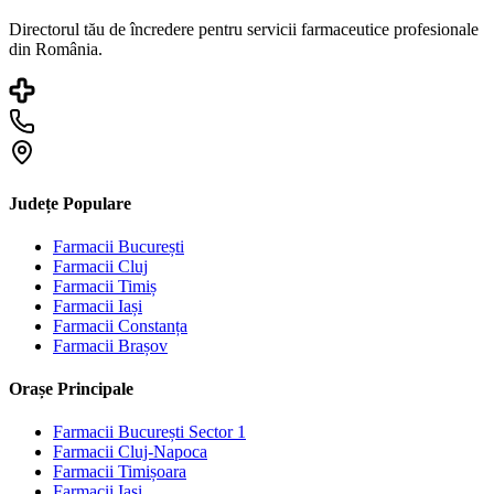
Directorul tău de încredere pentru servicii farmaceutice profesionale
din România.
Județe Populare
Farmacii
București
Farmacii
Cluj
Farmacii
Timiș
Farmacii
Iași
Farmacii
Constanța
Farmacii
Brașov
Orașe Principale
Farmacii
București Sector 1
Farmacii
Cluj-Napoca
Farmacii
Timișoara
Farmacii
Iași