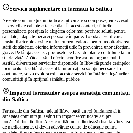
Servicii suplimentare în farmacii la Saftica
Nevoile comunității din Saftica sunt variate și complexe, iar accesul
la servicii de calitate este esențial. În acest context, sfaturile
personalizate pot ajuta la alegerea celor mai potrivite soluții pentru
sănătate, adaptate fiecărei persoane în parte. Totodată, verificarea
tensiunii arteriale devine un instrument valoros pentru monitorizarea
stării de sănătate, oferind informații utile în prevenirea unor afecțiuni
grave. Pe lângă acestea, produsele pe bază de plante contribuie la un
stil de viață sănătos, având efecte benefice asupra organismului.
Astfel, diversitatea serviciilor disponibile în Ilfov răspunde cerințelor
locuitorilor, facilitând accesul la informații și soluții necesare. În
continuare, se va explora rolul acestor servicii în întărirea legăturilor
comunității și în sprijinul sănătății publice.
Impactul farmaciilor asupra sănătății comunității
din Saftica
Farmaciile din Saftica, județul Ilfov, joacă un rol fundamental în
sănătatea comunității, având un impact semnificativ asupra
bunăstării locuitorilor. Aceste unități nu se limitează doar la vânzarea
de medicamente, ci devin adevărate centre de educație pentru
sănătate. Prin organizarea de sesiuni informative și campanii de