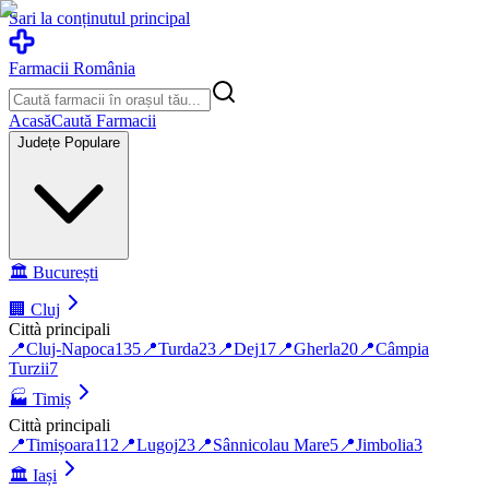
Sari la conținutul principal
Farmacii România
Acasă
Caută Farmacii
Județe Populare
🏛️
București
🏢
Cluj
Città principali
📍
Cluj-Napoca
135
📍
Turda
23
📍
Dej
17
📍
Gherla
20
📍
Câmpia
Turzii
7
🏭
Timiș
Città principali
📍
Timișoara
112
📍
Lugoj
23
📍
Sânnicolau Mare
5
📍
Jimbolia
3
🏛️
Iași