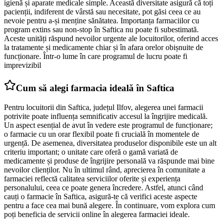
igienă și aparate medicale simple. Această diversitate asigură că toți
pacienții, indiferent de vârstă sau necesitate, pot găsi ceea ce au
nevoie pentru a-și menține sănătatea. Importanța farmaciilor cu
program extins sau non-stop în Saftica nu poate fi subestimată.
Aceste unități răspund nevoilor urgente ale locuitorilor, oferind acces
la tratamente și medicamente chiar și în afara orelor obișnuite de
funcționare. Într-o lume în care programul de lucru poate fi
imprevizibil
Cum să alegi farmacia ideală în Saftica
Pentru locuitorii din Saftica, județul Ilfov, alegerea unei farmacii
potrivite poate influența semnificativ accesul la îngrijire medicală.
Un aspect esențial de avut în vedere este programul de funcționare;
o farmacie cu un orar flexibil poate fi crucială în momentele de
urgență. De asemenea, diversitatea produselor disponibile este un alt
criteriu important; o unitate care oferă o gamă variată de
medicamente și produse de îngrijire personală va răspunde mai bine
nevoilor clienților. Nu în ultimul rând, aprecierea în comunitate a
farmaciei reflectă calitatea serviciilor oferite și experiența
personalului, ceea ce poate genera încredere. Astfel, atunci când
cauți o farmacie în Saftica, asigură-te că verifici aceste aspecte
pentru a face cea mai bună alegere. În continuare, vom explora cum
poți beneficia de servicii online în alegerea farmaciei ideale.