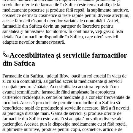
serviciilor oferite de farmaciile în Saftica este remarcabilă; de la
medicamente prescrise și produse fără rețetă, la suplimente nutritive,
cosmetice dermato-cosmetice și teste rapide pentru diverse afecțiuni,
aceste farmacii răspund nevoilor variate ale comunității. Astfel,
farmaciile din Saftica devin un partener de încredere pentru
sănătatea și bunăstarea locuitorilor. În continuare, veți găsi o listă
detaliată a farmaciilor disponibile în Saftica, care oferă servicii
adaptate nevoilor dumneavoastră.
Accesibilitatea și serviciile farmaciilor
din Saftica
Farmaciile din Saftica, județul Ilfov, joacă un rol crucial în viața de
zi cu zi a comunității, asigurând acces la medicamente și servicii
esențiale pentru sănătate. Accesibilitatea acestora reprezintă un
avantaj semnificativ, farmaciile fiind amplasate în apropierea
cartierelor rezidențiale, centrelor medicale și a zonelor frecventate de
locuitori. Această proximitate permite locuitorilor din Saftica să
beneficieze rapid de produsele și serviciile necesare, fără a fi nevoiți
să parcurgă distanțe mari. Gama de servicii și produse oferite de
farmaciile din Saftica este variată și adaptată nevoilor diverse ale
pacienților. Acestea pun la dispoziție medicamente cu și fără rețetă,
suplimente nutritive, produse pentru copii, cosmetice, articole de