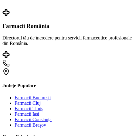
Farmacii România
Directorul tău de încredere pentru servicii farmaceutice profesionale
din România.
Județe Populare
Farmacii
București
Farmacii
Cluj
Farmacii
Timiș
Farmacii
Iași
Farmacii
Constanța
Farmacii
Brașov