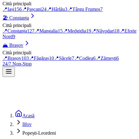
Città principali
📍
Iași
156
📍
Pașcani
24
📍
Hârlău
3
📍
Târgu Frumos
7
🏖️
Constanța
Città principali
📍
Constanța
127
📍
Mangalia
15
📍
Medgidia
19
📍
Năvodari
18
📍
Eforie
Nord
9
🏔️
Brașov
Città principali
📍
Brașov
103
📍
Făgăraș
10
📍
Săcele
7
📍
Codlea
6
📍
Zărnești
6
24/7 Non-Stop
Acasă
Ilfov
Popești-Leordeni