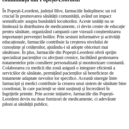
În Popești-Leordeni, județul Ilfov, farmaciile îndeplinesc un rol
crucial în promovarea sănătății comunității, având un impact
semnificativ asupra bunăstării locuitorilor. Aceste unități nu se
limitează la distribuirea de medicamente, ci devin centre de educație
pentru sănătate, organizând campanii care vizează conștientizarea
importanței prevenției bolilor. Prin sesiuni informative și activități
educaționale, farmaciile contribuie la creșterea nivelului de
cunoștințe al cetățenilor, ajutându-i să adopte obiceiuri mai
sănătoase. În plus, farmaciile din Popești-Leordeni oferă sprijin
specializat pacienților cu afecțiuni cronice, facilitând gestionarea
tratamentelor prin consiliere personalizată și monitorizare constantă.
Colaborarea cu medicii din zonă asigură o integrare eficientă a
serviciilor de sănătate, permițând pacienților să beneficieze de
tratamente adaptate nevoilor lor specifice. Această sinergie între
farmaciști și medici contribuie la crearea unui sistem de sănătate bine
coordonat, în care pacienții se simt susținuți și încrezători în
îngrijirile primite. Prin aceste inițiative, farmaciile din Popești-
Leordeni devin nu doar furnizori de medicamente, ci adevărate
piloni ai sănătății publice,