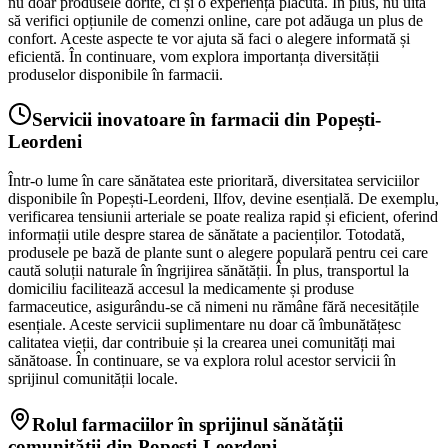
nu doar produsele dorite, ci și o experiență plăcută. În plus, nu uita
să verifici opțiunile de comenzi online, care pot adăuga un plus de
confort. Aceste aspecte te vor ajuta să faci o alegere informată și
eficientă. În continuare, vom explora importanța diversității
produselor disponibile în farmacii.
Servicii inovatoare în farmacii din Popești-
Leordeni
Într-o lume în care sănătatea este prioritară, diversitatea serviciilor
disponibile în Popești-Leordeni, Ilfov, devine esențială. De exemplu,
verificarea tensiunii arteriale se poate realiza rapid și eficient, oferind
informații utile despre starea de sănătate a pacienților. Totodată,
produsele pe bază de plante sunt o alegere populară pentru cei care
caută soluții naturale în îngrijirea sănătății. În plus, transportul la
domiciliu facilitează accesul la medicamente și produse
farmaceutice, asigurându-se că nimeni nu rămâne fără necesitățile
esențiale. Aceste servicii suplimentare nu doar că îmbunătățesc
calitatea vieții, dar contribuie și la crearea unei comunități mai
sănătoase. În continuare, se va explora rolul acestor servicii în
sprijinul comunității locale.
Rolul farmaciilor în sprijinul sănătății
comunității din Popești-Leordeni