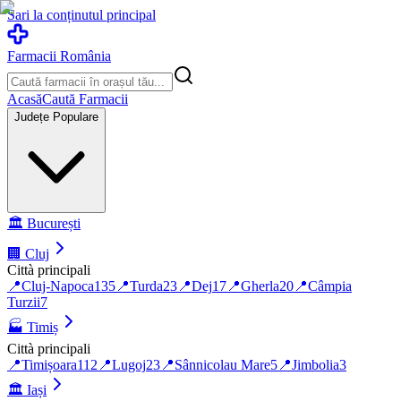
Sari la conținutul principal
Farmacii România
Acasă
Caută Farmacii
Județe Populare
🏛️
București
🏢
Cluj
Città principali
📍
Cluj-Napoca
135
📍
Turda
23
📍
Dej
17
📍
Gherla
20
📍
Câmpia
Turzii
7
🏭
Timiș
Città principali
📍
Timișoara
112
📍
Lugoj
23
📍
Sânnicolau Mare
5
📍
Jimbolia
3
🏛️
Iași