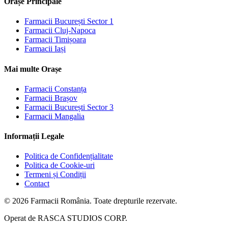
Orașe Principale
Farmacii
București Sector 1
Farmacii
Cluj-Napoca
Farmacii
Timișoara
Farmacii
Iași
Mai multe Orașe
Farmacii
Constanța
Farmacii
Brașov
Farmacii
București Sector 3
Farmacii
Mangalia
Informații Legale
Politica de Confidențialitate
Politica de Cookie-uri
Termeni și Condiții
Contact
©
2026
Farmacii România. Toate drepturile rezervate.
Operat de
RASCA STUDIOS CORP.