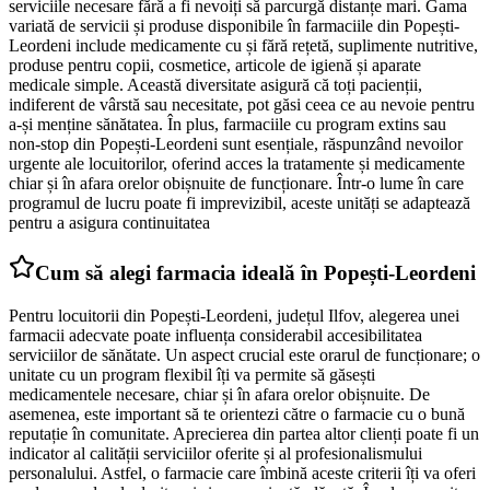
serviciile necesare fără a fi nevoiți să parcurgă distanțe mari. Gama
variată de servicii și produse disponibile în farmaciile din Popești-
Leordeni include medicamente cu și fără rețetă, suplimente nutritive,
produse pentru copii, cosmetice, articole de igienă și aparate
medicale simple. Această diversitate asigură că toți pacienții,
indiferent de vârstă sau necesitate, pot găsi ceea ce au nevoie pentru
a-și menține sănătatea. În plus, farmaciile cu program extins sau
non-stop din Popești-Leordeni sunt esențiale, răspunzând nevoilor
urgente ale locuitorilor, oferind acces la tratamente și medicamente
chiar și în afara orelor obișnuite de funcționare. Într-o lume în care
programul de lucru poate fi imprevizibil, aceste unități se adaptează
pentru a asigura continuitatea
Cum să alegi farmacia ideală în Popești-Leordeni
Pentru locuitorii din Popești-Leordeni, județul Ilfov, alegerea unei
farmacii adecvate poate influența considerabil accesibilitatea
serviciilor de sănătate. Un aspect crucial este orarul de funcționare; o
unitate cu un program flexibil îți va permite să găsești
medicamentele necesare, chiar și în afara orelor obișnuite. De
asemenea, este important să te orientezi către o farmacie cu o bună
reputație în comunitate. Aprecierea din partea altor clienți poate fi un
indicator al calității serviciilor oferite și al profesionalismului
personalului. Astfel, o farmacie care îmbină aceste criterii îți va oferi