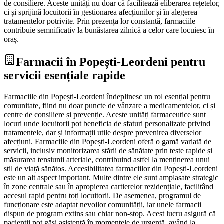
de consiliere. Aceste unități nu doar că facilitează eliberarea rețetelor,
ci și sprijină locuitorii în gestionarea afecțiunilor și în alegerea
tratamentelor potrivite. Prin prezența lor constantă, farmaciile
contribuie semnificativ la bunăstarea zilnică a celor care locuiesc în
oraș.
Farmacii în Popești-Leordeni pentru
servicii esențiale rapide
Farmaciile din Popești-Leordeni îndeplinesc un rol esențial pentru
comunitate, fiind nu doar puncte de vânzare a medicamentelor, ci și
centre de consiliere și prevenție. Aceste unități farmaceutice sunt
locuri unde locuitorii pot beneficia de sfaturi personalizate privind
tratamentele, dar și informații utile despre prevenirea diverselor
afecțiuni. Farmaciile din Popești-Leordeni oferă o gamă variată de
servicii, inclusiv monitorizarea stării de sănătate prin teste rapide și
măsurarea tensiunii arteriale, contribuind astfel la menținerea unui
stil de viață sănătos. Accesibilitatea farmaciilor din Popești-Leordeni
este un alt aspect important. Multe dintre ele sunt amplasate strategic
în zone centrale sau în apropierea cartierelor rezidențiale, facilitând
accesul rapid pentru toți locuitorii. De asemenea, programul de
funcționare este adaptat nevoilor comunității, iar unele farmacii
dispun de program extins sau chiar non-stop. Acest lucru asigură că
pacienții pot găsi asistență în momentele de urgență, având la