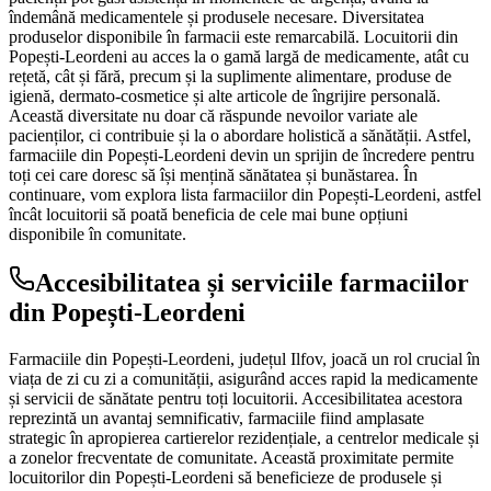
îndemână medicamentele și produsele necesare. Diversitatea
produselor disponibile în farmacii este remarcabilă. Locuitorii din
Popești-Leordeni au acces la o gamă largă de medicamente, atât cu
rețetă, cât și fără, precum și la suplimente alimentare, produse de
igienă, dermato-cosmetice și alte articole de îngrijire personală.
Această diversitate nu doar că răspunde nevoilor variate ale
pacienților, ci contribuie și la o abordare holistică a sănătății. Astfel,
farmaciile din Popești-Leordeni devin un sprijin de încredere pentru
toți cei care doresc să își mențină sănătatea și bunăstarea. În
continuare, vom explora lista farmaciilor din Popești-Leordeni, astfel
încât locuitorii să poată beneficia de cele mai bune opțiuni
disponibile în comunitate.
Accesibilitatea și serviciile farmaciilor
din Popești-Leordeni
Farmaciile din Popești-Leordeni, județul Ilfov, joacă un rol crucial în
viața de zi cu zi a comunității, asigurând acces rapid la medicamente
și servicii de sănătate pentru toți locuitorii. Accesibilitatea acestora
reprezintă un avantaj semnificativ, farmaciile fiind amplasate
strategic în apropierea cartierelor rezidențiale, a centrelor medicale și
a zonelor frecventate de comunitate. Această proximitate permite
locuitorilor din Popești-Leordeni să beneficieze de produsele și