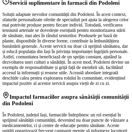
Servicii suplimentare în farmacii din Podoleni
Soluții adaptate nevoilor comunității din Podoleni. În acest context,
sfaturile personalizate oferite de specialiști pot ajuta la alegerea celor
mai potrivite produse pentru fiecare individ. Totodată, verificarea
tensiunii arteriale se dovedește esențială pentru monitorizarea stării
de sănătate, mai ales în rândul seniorilor. Produsele pe bază de
plante, disponibile în diverse forme, contribuie la îmbunătățirea
bunăstării generale. Aceste servicii nu doar că sprijină sănătatea, dar
și educă populația din Iași în privința importanței îngrijirii personale.
Astfel, comunitatea beneficiază de un sprijin constant, ajutând la
dezvoltarea unei culturi a sănătății. În acest mod, Podoleni devine un
exemplu de responsabilitate și grijă față de membrii săi, facilitând
accesul la informații și resurse utile. Această abordare integrată
deschide calea pentru explorarea rolului în comunitate, evidențiind
impactul pozitiv al acestor servicii asupra vieții de zi cu zi.
Impactul farmaciilor asupra sănătății comunității
din Podoleni
În Podoleni, județul Iași, farmaciile îndeplinesc un rol esențial în
sprijinul sănătății comunității, devenind nu doar puncte de vânzare a
medicamentelor, ci și centre de educație pentru sănătate. Aceste
unități organizează frecvent campanii menite să informeze locuitorii