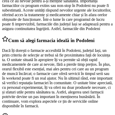
ceea ce au nevoie pentru a-și menține sănătatea. Importanța
farmaciilor cu program extins sau non-stop în Podoleni nu poate fi
subestimată. Aceste unități răspund nevoilor urgente ale locuitorilor,
oferind acces la tratamente și medicamente chiar și în afara orelor
obișnuite de funcționare. Într-o lume în care programul de lucru
poate fi imprevizibil, farmaciile din județul Iași se adaptează pentru a
asigura continuitatea îngrijirii. Astfel, farmaciile din Podoleni
Cum să alegi farmacia ideală în Podoleni
Dacă îți dorești o farmacie accesibilă în Podoleni, județul Iași, un
prim criteriu de selecție ar trebui să fie proximitatea față de locuința
ta. O unitate situată în apropiere îți va permite să obții rapid
medicamentele de care ai nevoie, fără a pierde timp prețios. În plus,
orarul flexibil este esențial, mai ales pentru cei care au un program
de muncă încărcat; o farmacie care oferă servicii în timpul serii sau
în weekend poate fi un real ajutor. Nu în ultimul rând, este important
să verifici reputația farmaciei în comunitate. O unitate bine apreciată,
cu personal experimentat, îți va oferi nu doar produsele necesare, ci
și sfaturi utile pentru sănătatea ta. Astfel, alegerea unei farmacii
potrivite devine un pas important în menținerea bunăstării. În
continuare, vom explora aspectele ce țin de serviciile online
disponibile în farmacii.