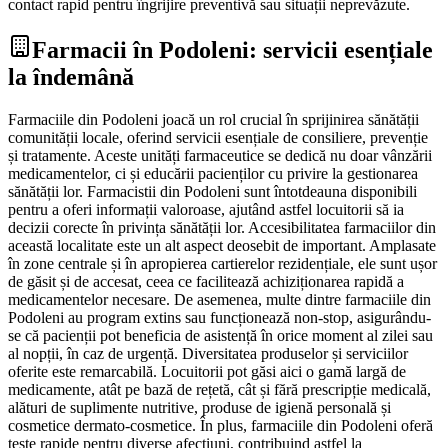
contact rapid pentru îngrijire preventivă sau situații neprevăzute.
Farmacii în Podoleni: servicii esențiale
la îndemână
Farmaciile din Podoleni joacă un rol crucial în sprijinirea sănătății
comunității locale, oferind servicii esențiale de consiliere, prevenție
și tratamente. Aceste unități farmaceutice se dedică nu doar vânzării
medicamentelor, ci și educării pacienților cu privire la gestionarea
sănătății lor. Farmacistii din Podoleni sunt întotdeauna disponibili
pentru a oferi informații valoroase, ajutând astfel locuitorii să ia
decizii corecte în privința sănătății lor. Accesibilitatea farmaciilor din
această localitate este un alt aspect deosebit de important. Amplasate
în zone centrale și în apropierea cartierelor rezidențiale, ele sunt ușor
de găsit și de accesat, ceea ce facilitează achiziționarea rapidă a
medicamentelor necesare. De asemenea, multe dintre farmaciile din
Podoleni au program extins sau funcționează non-stop, asigurându-
se că pacienții pot beneficia de asistență în orice moment al zilei sau
al nopții, în caz de urgență. Diversitatea produselor și serviciilor
oferite este remarcabilă. Locuitorii pot găsi aici o gamă largă de
medicamente, atât pe bază de rețetă, cât și fără prescripție medicală,
alături de suplimente nutritive, produse de igienă personală și
cosmetice dermato-cosmetice. În plus, farmaciile din Podoleni oferă
teste rapide pentru diverse afecțiuni, contribuind astfel la