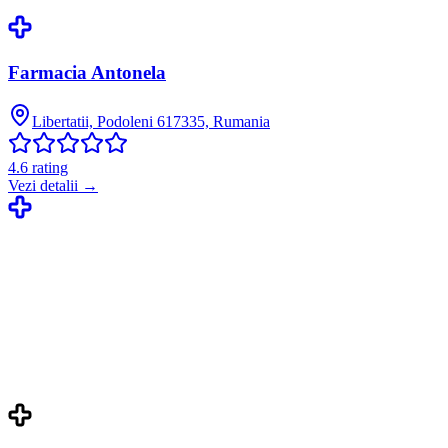
Farmacia Antonela
Libertatii, Podoleni 617335, Rumania
4.6
rating
Vezi detalii →