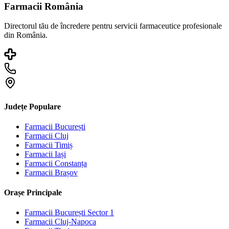
Farmacii România
Directorul tău de încredere pentru servicii farmaceutice profesionale
din România.
Județe Populare
Farmacii
București
Farmacii
Cluj
Farmacii
Timiș
Farmacii
Iași
Farmacii
Constanța
Farmacii
Brașov
Orașe Principale
Farmacii
București Sector 1
Farmacii
Cluj-Napoca