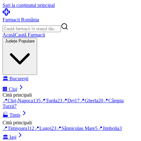
Sari la conținutul principal
Farmacii România
Acasă
Caută Farmacii
Județe Populare
🏛️
București
🏢
Cluj
Città principali
📍
Cluj-Napoca
135
📍
Turda
23
📍
Dej
17
📍
Gherla
20
📍
Câmpia
Turzii
7
🏭
Timiș
Città principali
📍
Timișoara
112
📍
Lugoj
23
📍
Sânnicolau Mare
5
📍
Jimbolia
3
🏛️
Iași