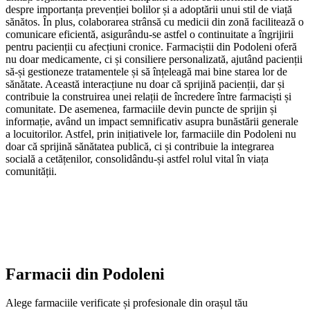
despre importanța prevenției bolilor și a adoptării unui stil de viață
sănătos. În plus, colaborarea strânsă cu medicii din zonă facilitează o
comunicare eficientă, asigurându-se astfel o continuitate a îngrijirii
pentru pacienții cu afecțiuni cronice. Farmaciștii din Podoleni oferă
nu doar medicamente, ci și consiliere personalizată, ajutând pacienții
să-și gestioneze tratamentele și să înțeleagă mai bine starea lor de
sănătate. Această interacțiune nu doar că sprijină pacienții, dar și
contribuie la construirea unei relații de încredere între farmaciști și
comunitate. De asemenea, farmaciile devin puncte de sprijin și
informație, având un impact semnificativ asupra bunăstării generale
a locuitorilor. Astfel, prin inițiativele lor, farmaciile din Podoleni nu
doar că sprijină sănătatea publică, ci și contribuie la integrarea
socială a cetățenilor, consolidându-și astfel rolul vital în viața
comunității.
Farmacii din
Podoleni
Alege farmaciile verificate și profesionale din orașul tău