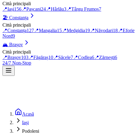
Città principali
📍
Iași
156
📍
Pașcani
24
📍
Hârlău
3
📍
Târgu Frumos
7
🏖️
Constanța
Città principali
📍
Constanța
127
📍
Mangalia
15
📍
Medgidia
19
📍
Năvodari
18
📍
Eforie
Nord
9
🏔️
Brașov
Città principali
📍
Brașov
103
📍
Făgăraș
10
📍
Săcele
7
📍
Codlea
6
📍
Zărnești
6
24/7 Non-Stop
Acasă
Iași
Podoleni