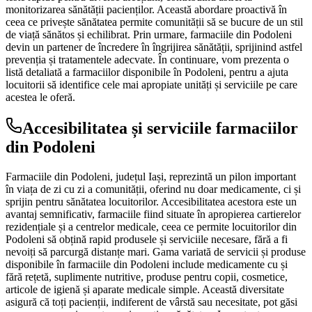
monitorizarea sănătății pacienților. Această abordare proactivă în
ceea ce privește sănătatea permite comunității să se bucure de un stil
de viață sănătos și echilibrat. Prin urmare, farmaciile din Podoleni
devin un partener de încredere în îngrijirea sănătății, sprijinind astfel
prevenția și tratamentele adecvate. În continuare, vom prezenta o
listă detaliată a farmaciilor disponibile în Podoleni, pentru a ajuta
locuitorii să identifice cele mai apropiate unități și serviciile pe care
acestea le oferă.
Accesibilitatea și serviciile farmaciilor
din Podoleni
Farmaciile din Podoleni, județul Iași, reprezintă un pilon important
în viața de zi cu zi a comunității, oferind nu doar medicamente, ci și
sprijin pentru sănătatea locuitorilor. Accesibilitatea acestora este un
avantaj semnificativ, farmaciile fiind situate în apropierea cartierelor
rezidențiale și a centrelor medicale, ceea ce permite locuitorilor din
Podoleni să obțină rapid produsele și serviciile necesare, fără a fi
nevoiți să parcurgă distanțe mari. Gama variată de servicii și produse
disponibile în farmaciile din Podoleni include medicamente cu și
fără rețetă, suplimente nutritive, produse pentru copii, cosmetice,
articole de igienă și aparate medicale simple. Această diversitate
asigură că toți pacienții, indiferent de vârstă sau necesitate, pot găsi