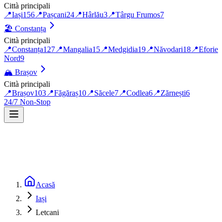
Città principali
📍
Iași
156
📍
Pașcani
24
📍
Hârlău
3
📍
Târgu Frumos
7
🏖️
Constanța
Città principali
📍
Constanța
127
📍
Mangalia
15
📍
Medgidia
19
📍
Năvodari
18
📍
Eforie
Nord
9
🏔️
Brașov
Città principali
📍
Brașov
103
📍
Făgăraș
10
📍
Săcele
7
📍
Codlea
6
📍
Zărnești
6
24/7 Non-Stop
Acasă
Iași
Letcani