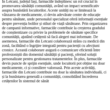
În Letcani, județul Iași, farmaciile îndeplinesc un rol crucial în
promovarea sănătății comunității, având un impact semnificativ
asupra bunăstării locuitorilor. Aceste unități nu se limitează la
vânzarea de medicamente, ci devin adevărate centre de educație
pentru sănătate, unde personalul specializat oferă informații esențiale
despre prevenția bolilor și stiluri de viață sănătoase. Prin organizarea
de campanii informative, farmaciile contribuie la creșterea gradului
de conștientizare cu privire la problemele de sănătate specifice
comunității, ajutând cetățenii să facă alegeri mai informate. De
asemenea, farmaciile din Letcani colaborează strâns cu medicii din
zonă, facilitând o îngrijire integrată pentru pacienții cu afecțiuni
cronice. Această colaborare asigură o comunicare eficientă între
profesioniștii din domeniul sănătății și pacienți, oferind soluții
personalizate pentru gestionarea tratamentelor. În plus, farmaciile
devin puncte de sprijin esențiale, unde locuitorii pot obține nu doar
medicamente, ci și consiliere valoroasă. Prin aceste activități,
farmaciile din Letcani contribuie nu doar la sănătatea individuală, ci
și la bunăstarea generală a comunității, consolidând încrederea
cetățenilor în sistemul de sănăt