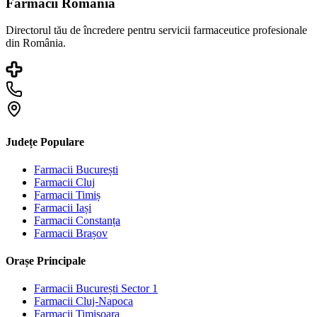
Farmacii România
Directorul tău de încredere pentru servicii farmaceutice profesionale
din România.
Județe Populare
Farmacii
București
Farmacii
Cluj
Farmacii
Timiș
Farmacii
Iași
Farmacii
Constanța
Farmacii
Brașov
Orașe Principale
Farmacii
București Sector 1
Farmacii
Cluj-Napoca
Farmacii
Timișoara