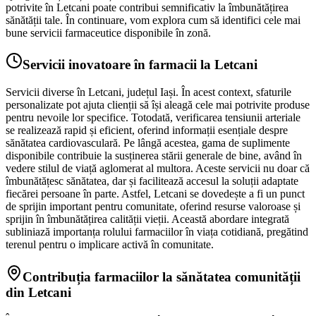
potrivite în Letcani poate contribui semnificativ la îmbunătățirea
sănătății tale. În continuare, vom explora cum să identifici cele mai
bune servicii farmaceutice disponibile în zonă.
Servicii inovatoare în farmacii la Letcani
Servicii diverse în Letcani, județul Iași. În acest context, sfaturile
personalizate pot ajuta clienții să își aleagă cele mai potrivite produse
pentru nevoile lor specifice. Totodată, verificarea tensiunii arteriale
se realizează rapid și eficient, oferind informații esențiale despre
sănătatea cardiovasculară. Pe lângă acestea, gama de suplimente
disponibile contribuie la susținerea stării generale de bine, având în
vedere stilul de viață aglomerat al multora. Aceste servicii nu doar că
îmbunătățesc sănătatea, dar și facilitează accesul la soluții adaptate
fiecărei persoane în parte. Astfel, Letcani se dovedește a fi un punct
de sprijin important pentru comunitate, oferind resurse valoroase și
sprijin în îmbunătățirea calității vieții. Această abordare integrată
subliniază importanța rolului farmaciilor în viața cotidiană, pregătind
terenul pentru o implicare activă în comunitate.
Contribuția farmaciilor la sănătatea comunității
din Letcani