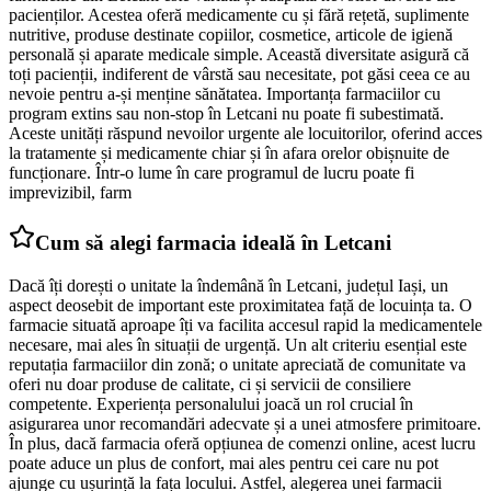
pacienților. Acestea oferă medicamente cu și fără rețetă, suplimente
nutritive, produse destinate copiilor, cosmetice, articole de igienă
personală și aparate medicale simple. Această diversitate asigură că
toți pacienții, indiferent de vârstă sau necesitate, pot găsi ceea ce au
nevoie pentru a-și menține sănătatea. Importanța farmaciilor cu
program extins sau non-stop în Letcani nu poate fi subestimată.
Aceste unități răspund nevoilor urgente ale locuitorilor, oferind acces
la tratamente și medicamente chiar și în afara orelor obișnuite de
funcționare. Într-o lume în care programul de lucru poate fi
imprevizibil, farm
Cum să alegi farmacia ideală în Letcani
Dacă îți dorești o unitate la îndemână în Letcani, județul Iași, un
aspect deosebit de important este proximitatea față de locuința ta. O
farmacie situată aproape îți va facilita accesul rapid la medicamentele
necesare, mai ales în situații de urgență. Un alt criteriu esențial este
reputația farmaciilor din zonă; o unitate apreciată de comunitate va
oferi nu doar produse de calitate, ci și servicii de consiliere
competente. Experiența personalului joacă un rol crucial în
asigurarea unor recomandări adecvate și a unei atmosfere primitoare.
În plus, dacă farmacia oferă opțiunea de comenzi online, acest lucru
poate aduce un plus de confort, mai ales pentru cei care nu pot
ajunge cu ușurință la fața locului. Astfel, alegerea unei farmacii