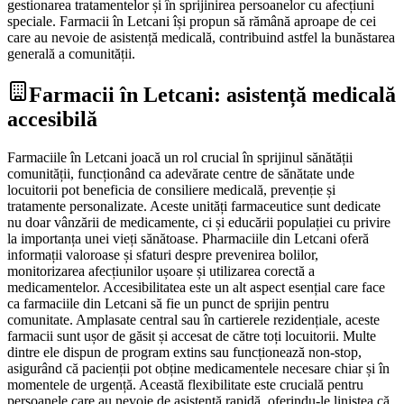
gestionarea tratamentelor și în sprijinirea persoanelor cu afecțiuni
speciale. Farmacii în Letcani își propun să rămână aproape de cei
care au nevoie de asistență medicală, contribuind astfel la bunăstarea
generală a comunității.
Farmacii în Letcani: asistență medicală
accesibilă
Farmaciile în Letcani joacă un rol crucial în sprijinul sănătății
comunității, funcționând ca adevărate centre de sănătate unde
locuitorii pot beneficia de consiliere medicală, prevenție și
tratamente personalizate. Aceste unități farmaceutice sunt dedicate
nu doar vânzării de medicamente, ci și educării populației cu privire
la importanța unei vieți sănătoase. Pharmaciile din Letcani oferă
informații valoroase și sfaturi despre prevenirea bolilor,
monitorizarea afecțiunilor ușoare și utilizarea corectă a
medicamentelor. Accesibilitatea este un alt aspect esențial care face
ca farmaciile din Letcani să fie un punct de sprijin pentru
comunitate. Amplasate central sau în cartierele rezidențiale, aceste
farmacii sunt ușor de găsit și accesat de către toți locuitorii. Multe
dintre ele dispun de program extins sau funcționează non-stop,
asigurând că pacienții pot obține medicamentele necesare chiar și în
momentele de urgență. Această flexibilitate este crucială pentru
persoanele care au nevoie de asistență rapidă, oferindu-le liniștea că