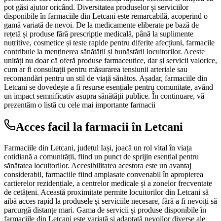
pot găsi ajutor oricând. Diversitatea produselor și serviciilor
disponibile în farmaciile din Letcani este remarcabilă, acoperind o
gamă variată de nevoi. De la medicamente eliberate pe bază de
rețetă și produse fără prescripție medicală, până la suplimente
nutritive, cosmetice și teste rapide pentru diferite afecțiuni, farmacile
contribuie la menținerea sănătății și bunăstării locuitorilor. Aceste
unități nu doar că oferă produse farmaceutice, dar și servicii valorice,
cum ar fi consultații pentru măsurarea tensiunii arteriale sau
recomandări pentru un stil de viață sănătos. Așadar, farmaciile din
Letcani se dovedește a fi resurse esențiale pentru comunitate, având
un impact semnificativ asupra sănătății publice. În continuare, vă
prezentăm o listă cu cele mai importante farmacii
Acces facil la farmacii în Letcani
Farmaciile din Letcani, județul Iași, joacă un rol vital în viața
cotidiană a comunității, fiind un punct de sprijin esențial pentru
sănătatea locuitorilor. Accesibilitatea acestora este un avantaj
considerabil, farmaciile fiind amplasate convenabil în apropierea
cartierelor rezidențiale, a centrelor medicale și a zonelor frecventate
de cetățeni. Această proximitate permite locuitorilor din Letcani să
aibă acces rapid la produsele și serviciile necesare, fără a fi nevoiți să
parcurgă distanțe mari. Gama de servicii și produse disponibile în
farmaciile din Letcani este variată și adaptată nevoilor diverse ale