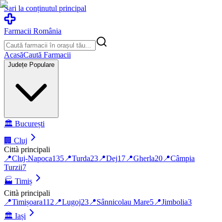
Sari la conținutul principal
Farmacii România
Acasă
Caută Farmacii
Județe Populare
🏛️
București
🏢
Cluj
Città principali
📍
Cluj-Napoca
135
📍
Turda
23
📍
Dej
17
📍
Gherla
20
📍
Câmpia
Turzii
7
🏭
Timiș
Città principali
📍
Timișoara
112
📍
Lugoj
23
📍
Sânnicolau Mare
5
📍
Jimbolia
3
🏛️
Iași