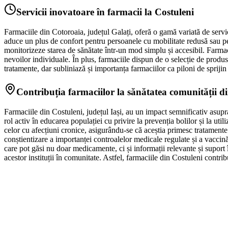
Servicii inovatoare în farmacii la Costuleni
Farmaciile din Cotoroaia, județul Galați, oferă o gamă variată de servi
aduce un plus de confort pentru persoanele cu mobilitate redusă sau pent
monitorizeze starea de sănătate într-un mod simplu și accesibil. Farmaci
nevoilor individuale. În plus, farmaciile dispun de o selecție de produse
tratamente, dar subliniază și importanța farmaciilor ca piloni de spriji
Contribuția farmaciilor la sănătatea comunității d
Farmaciile din Costuleni, județul Iași, au un impact semnificativ asupra
rol activ în educarea populației cu privire la prevenția bolilor și la uti
celor cu afecțiuni cronice, asigurându-se că aceștia primesc tratamente
conștientizare a importanței controalelor medicale regulate și a vaccină
care pot găsi nu doar medicamente, ci și informații relevante și suport î
acestor instituții în comunitate. Astfel, farmaciile din Costuleni contrib