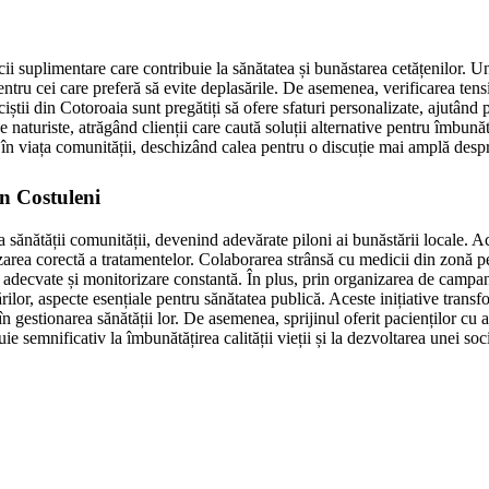
cii suplimentare care contribuie la sănătatea și bunăstarea cetățenilor. 
ru cei care preferă să evite deplasările. De asemenea, verificarea tensiuni
știi din Cotoroaia sunt pregătiți să ofere sfaturi personalizate, ajutând 
 naturiste, atrăgând clienții care caută soluții alternative pentru îmbunătă
n în viața comunității, deschizând calea pentru o discuție mai amplă despr
in Costuleni
 sănătății comunității, devenind adevărate piloni ai bunăstării locale. A
lizarea corectă a tratamentelor. Colaborarea strânsă cu medicii din zonă pe
 adecvate și monitorizare constantă. În plus, prin organizarea de campani
rilor, aspecte esențiale pentru sănătatea publică. Aceste inițiative trans
n gestionarea sănătății lor. De asemenea, sprijinul oferit pacienților cu a
uie semnificativ la îmbunătățirea calității vieții și la dezvoltarea unei so