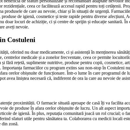
ot beneficia de sfaturi personalizate și recomandări adaptate nevoilor ind
r rezidențiale, ceea ce facilitează accesul rapid pentru toți cetățenii. P
na produsele de care au nevoie, chiar și în situații de urgență. Farmaciile
, produse de igienă, cosmetice și teste rapide pentru diverse afecțiuni. A
u doar locuri de achiziție, ci și centre de sprijin și educație sanitară. În
are aveți nevoie.
din Costuleni
tății, oferind nu doar medicamente, ci și asistență în menținerea sănătății
le, centrelor medicale și a zonelor frecventate, ceea ce permite locuitoril
 fără rețetă, suplimente nutritive, produse pentru copii, cosmetice, arti
uie. Importanța farmaciilor cu program extins sau non-stop în Costuleni n
 afara orelor obișnuite de funcționare. Într-o lume în care programul de lu
i pot avea liniștea necesară că, indiferent de ora la care au nevoie de asis
i atenție proximității. O farmacie situată aproape de casă îți va facilit
nevoie de produse în afara orelor obișnuite de lucru. Un alt aspect import
cole de igienă. În plus, reputația comunitară joacă un rol crucial; o farm
erind sfaturi utile pentru sănătatea ta. Colaborarea cu medicii locali est
e din zonă.