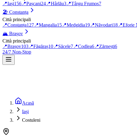
📍
Iași
156
📍
Pașcani
24
📍
Hârlău
3
📍
Târgu Frumos
7
🏖️
Constanța
Città principali
📍
Constanța
127
📍
Mangalia
15
📍
Medgidia
19
📍
Năvodari
18
📍
Eforie
🏔️
Brașov
Città principali
📍
Brașov
103
📍
Făgăraș
10
📍
Săcele
7
📍
Codlea
6
📍
Zărnești
6
24/7 Non-Stop
Acasă
Iași
Costuleni