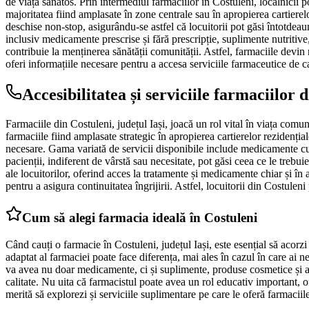
de viață sănătos. Prin intermediul farmaciilor în Costuleni, localnicii p
majoritatea fiind amplasate în zone centrale sau în apropierea cartierelo
deschise non-stop, asigurându-se astfel că locuitorii pot găsi întotdeau
inclusiv medicamente prescrise și fără prescripție, suplimente nutritive
contribuie la menținerea sănătății comunității. Astfel, farmaciile devin n
oferi informațiile necesare pentru a accesa serviciile farmaceutice de c
Accesibilitatea și serviciile farmaciilor 
Farmaciile din Costuleni, județul Iași, joacă un rol vital în viața comuni
farmaciile fiind amplasate strategic în apropierea cartierelor rezidenția
necesare. Gama variată de servicii disponibile include medicamente cu și
pacienții, indiferent de vârstă sau necesitate, pot găsi ceea ce le treb
ale locuitorilor, oferind acces la tratamente și medicamente chiar și în
pentru a asigura continuitatea îngrijirii. Astfel, locuitorii din Costulen
Cum să alegi farmacia ideală în Costuleni
Când cauți o farmacie în Costuleni, județul Iași, este esențial să acorz
adaptat al farmaciei poate face diferența, mai ales în cazul în care ai 
va avea nu doar medicamente, ci și suplimente, produse cosmetice și arti
calitate. Nu uita că farmacistul poate avea un rol educativ important, of
merită să explorezi și serviciile suplimentare pe care le oferă farmaciil