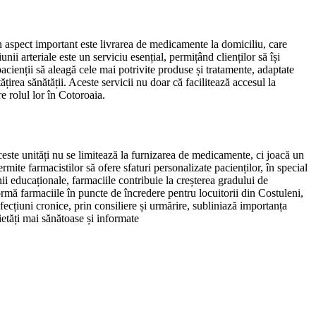
Un aspect important este livrarea de medicamente la domiciliu, care
i arteriale este un serviciu esențial, permițând clienților să își
pacienții să aleagă cele mai potrivite produse și tratamente, adaptate
țirea sănătății. Aceste servicii nu doar că facilitează accesul la
e rolul lor în Cotoroaia.
ceste unități nu se limitează la furnizarea de medicamente, ci joacă un
rmite farmacistilor să ofere sfaturi personalizate pacienților, în special
i educaționale, farmaciile contribuie la creșterea gradului de
formă farmaciile în puncte de încredere pentru locuitorii din Costuleni,
fecțiuni cronice, prin consiliere și urmărire, subliniază importanța
cietăți mai sănătoase și informate