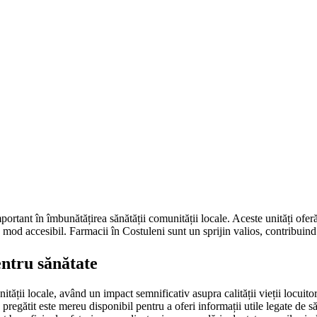
mportant în îmbunătățirea sănătății comunității locale. Aceste unități ofe
 mod accesibil. Farmacii în Costuleni sunt un sprijin valios, contribuind 
entru sănătate
nității locale, având un impact semnificativ asupra calității vieții locuito
e pregătit este mereu disponibil pentru a oferi informații utile legate de s