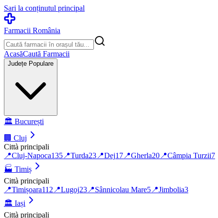
Sari la conținutul principal
Farmacii România
Acasă
Caută Farmacii
Județe Populare
🏛️
București
🏢
Cluj
Città principali
📍
Cluj-Napoca
135
📍
Turda
23
📍
Dej
17
📍
Gherla
20
📍
Câmpia Turzii
7
🏭
Timiș
Città principali
📍
Timișoara
112
📍
Lugoj
23
📍
Sânnicolau Mare
5
📍
Jimbolia
3
🏛️
Iași
Città principali