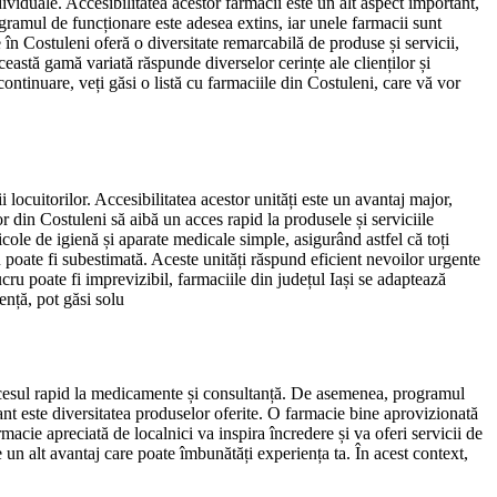
ividuale. Accesibilitatea acestor farmacii este un alt aspect important,
rogramul de funcționare este adesea extins, iar unele farmacii sunt
 în Costuleni oferă o diversitate remarcabilă de produse și servicii,
ceastă gamă variată răspunde diverselor cerințe ale clienților și
 continuare, veți găsi o listă cu farmaciile din Costuleni, care vă vor
 locuitorilor. Accesibilitatea acestor unități este un avantaj major,
or din Costuleni să aibă un acces rapid la produsele și serviciile
cole de igienă și aparate medicale simple, asigurând astfel că toți
u poate fi subestimată. Aceste unități răspund eficient nevoilor urgente
cru poate fi imprevizibil, farmaciile din județul Iași se adaptează
tență, pot găsi solu
a accesul rapid la medicamente și consultanță. De asemenea, programul
ant este diversitatea produselor oferite. O farmacie bine aprovizionată
acie apreciată de localnici va inspira încredere și va oferi servicii de
e un alt avantaj care poate îmbunătăți experiența ta. În acest context,