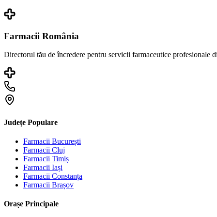
Farmacii România
Directorul tău de încredere pentru servicii farmaceutice profesionale 
Județe Populare
Farmacii
București
Farmacii
Cluj
Farmacii
Timiș
Farmacii
Iași
Farmacii
Constanța
Farmacii
Brașov
Orașe Principale