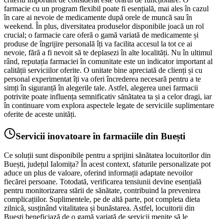
farmacie cu un program flexibil poate fi esențială, mai ales în cazul
în care ai nevoie de medicamente după orele de muncă sau în
weekend. În plus, diversitatea produselor disponibile joacă un rol
crucial; o farmacie care oferă o gamă variată de medicamente și
produse de îngrijire personală îți va facilita accesul la tot ce ai
nevoie, fără a fi nevoit să te deplasezi în alte localități. Nu în ultimul
rând, reputația farmaciei în comunitate este un indicator important al
calității serviciilor oferite. O unitate bine apreciată de clienți și cu
personal experimentat îți va oferi încrederea necesară pentru a te
simți în siguranță în alegerile tale. Astfel, alegerea unei farmacii
potrivite poate influența semnificativ sănătatea ta și a celor dragi, iar
în continuare vom explora aspectele legate de serviciile suplimentare
oferite de aceste unități.
Servicii inovatoare în farmaciile din Buești
Ce soluții sunt disponibile pentru a sprijini sănătatea locuitorilor din
Buești, județul Ialomița? În acest context, sfaturile personalizate pot
aduce un plus de valoare, oferind informații adaptate nevoilor
fiecărei persoane. Totodată, verificarea tensiunii devine esențială
pentru monitorizarea stării de sănătate, contribuind la prevenirea
complicațiilor. Suplimentele, pe de altă parte, pot completa dieta
zilnică, susținând vitalitatea și bunăstarea. Astfel, locuitorii din
Buești beneficiază de o gamă variată de servicii menite să le