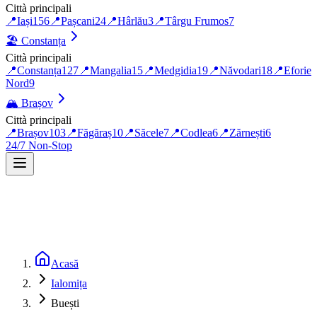
Città principali
📍
Iași
156
📍
Pașcani
24
📍
Hârlău
3
📍
Târgu Frumos
7
🏖️
Constanța
Città principali
📍
Constanța
127
📍
Mangalia
15
📍
Medgidia
19
📍
Năvodari
18
📍
Eforie
Nord
9
🏔️
Brașov
Città principali
📍
Brașov
103
📍
Făgăraș
10
📍
Săcele
7
📍
Codlea
6
📍
Zărnești
6
24/7 Non-Stop
Acasă
Ialomița
Buești