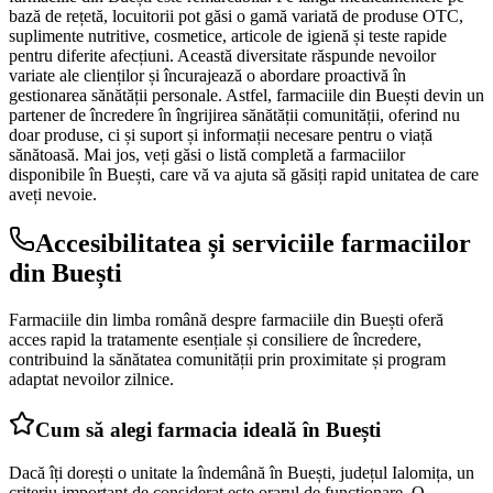
bază de rețetă, locuitorii pot găsi o gamă variată de produse OTC,
suplimente nutritive, cosmetice, articole de igienă și teste rapide
pentru diferite afecțiuni. Această diversitate răspunde nevoilor
variate ale clienților și încurajează o abordare proactivă în
gestionarea sănătății personale. Astfel, farmaciile din Buești devin un
partener de încredere în îngrijirea sănătății comunității, oferind nu
doar produse, ci și suport și informații necesare pentru o viață
sănătoasă. Mai jos, veți găsi o listă completă a farmaciilor
disponibile în Buești, care vă va ajuta să găsiți rapid unitatea de care
aveți nevoie.
Accesibilitatea și serviciile farmaciilor
din Buești
Farmaciile din limba română despre farmaciile din Buești oferă
acces rapid la tratamente esențiale și consiliere de încredere,
contribuind la sănătatea comunității prin proximitate și program
adaptat nevoilor zilnice.
Cum să alegi farmacia ideală în Buești
Dacă îți dorești o unitate la îndemână în Buești, județul Ialomița, un
criteriu important de considerat este orarul de funcționare. O