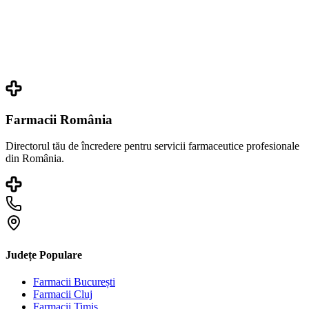
Farmacii România
Directorul tău de încredere pentru servicii farmaceutice profesionale
din România.
Județe Populare
Farmacii
București
Farmacii
Cluj
Farmacii
Timiș