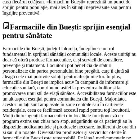
casa fiecărui cetățean. «farmacii în Buești» reprezintă un punct de
sprijin pentru populație, mai ales în situații neprevăzute sau pentru
îngrijire preventivă.
Farmaciile din Buești: sprijin esențial
pentru sănătate
Farmaciile din Buești, județul Ialomița, îndeplinesc un rol
fundamental în sprijinul sănătății comunității locale. Aceste unități nu
doar că oferă produse farmaceutice, ci și servicii de consiliere,
prevenție și tratament. Locuitorii pot beneficia de sfaturi
personalizate din partea personalului bine pregătit, care îi ajută să
aleagă cele mai potrivite soluții pentru afecțiunile lor. În plus,
farmaciile din Buești se implică activ în campanii de informare și
educație sanitară, contribuind astfel la prevenirea bolilor și la
promovarea unui stil de viață sănătos. Accesibilitatea farmaciilor este
un alt aspect esențial pentru comunitatea din Buești. Majoritatea
acestor unități sunt amplasate în zone centrale sau în cartierele
rezidențiale, ceea ce facilitează accesul rapid pentru toți locuitorii.
Mulți dintre agenții farmaceutici din localitate funcționează cu
program extins sau chiar non-stop, asigurându-se că pacienții au la
dispoziție medicamentele și produsele necesare, indiferent de ora din
zi sau din noapte. Diversitatea produselor și serviciilor oferite în
farmaciile din Buești este remarcabilă. Pe lângă medicamentele pe