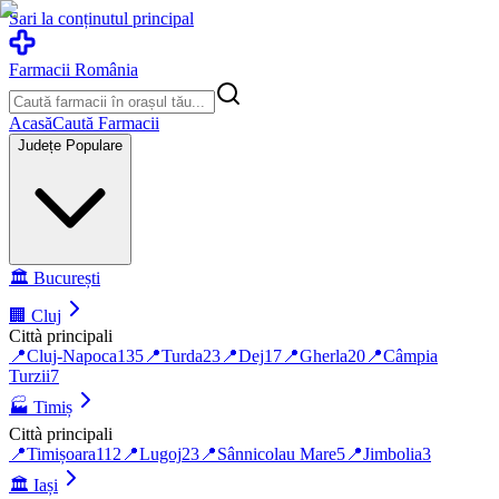
Sari la conținutul principal
Farmacii România
Acasă
Caută Farmacii
Județe Populare
🏛️
București
🏢
Cluj
Città principali
📍
Cluj-Napoca
135
📍
Turda
23
📍
Dej
17
📍
Gherla
20
📍
Câmpia
Turzii
7
🏭
Timiș
Città principali
📍
Timișoara
112
📍
Lugoj
23
📍
Sânnicolau Mare
5
📍
Jimbolia
3
🏛️
Iași