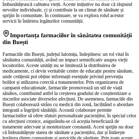
îmbunătățească calitatea vieții. Aceste inițiative nu doar că răspund
nevoilor individuale, ci și contribuie la un climat de sănătate și
sprijin în comunitate. În continuare, se va explora rolul acestor
servicii în întărirea legăturilor comunității.
Importanța farmaciilor în sănătatea comunității
din Buești
Farmaciile din Buești, județul Ialomița, îndeplinesc un rol vital în
sănătatea comunității, având un impact semnificativ asupra vieții
locuitorilor. Aceste unități nu se limitează la distribuirea de
medicamente, ci devin veritabile centre de educație pentru sănătate,
unde cetățenii pot obține informații esențiale privind prevenția
bolilor și utilizarea corectă a tratamentelor. Prin organizarea de
campanii educaționale, farmaciile promovează un stil de viață
sănătos, contribuind astfel la creșterea gradului de conștientizare a
riscurilor asociate diverselor afecțiuni. De asemenea, farmaciile din
Buești colaborează strâns cu medicii din zonă, facilitând o abordare
integrată a îngrijirii sănătății. Această colaborare permite
farmacistilor să ofere sfaturi personalizate pacienților, în special celor
cu afecțiuni cronice, asigurându-se că aceștia beneficiază de
tratamente adecvate și monitorizare constantă. Acest sprijin nu doar
că îmbunătățește starea de sănătate a pacienților, dar și întărește
legătura dintre comunitate și serviciile de sănătate. Prin toate aceste