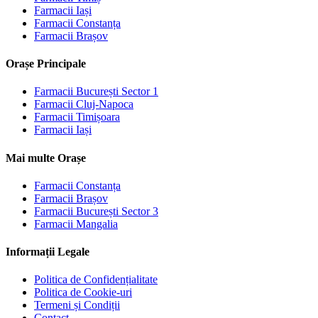
Farmacii
Iași
Farmacii
Constanța
Farmacii
Brașov
Orașe Principale
Farmacii
București Sector 1
Farmacii
Cluj-Napoca
Farmacii
Timișoara
Farmacii
Iași
Mai multe Orașe
Farmacii
Constanța
Farmacii
Brașov
Farmacii
București Sector 3
Farmacii
Mangalia
Informații Legale
Politica de Confidențialitate
Politica de Cookie-uri
Termeni și Condiții
Contact