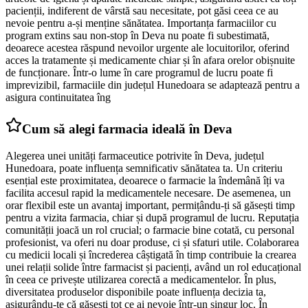
pacienții, indiferent de vârstă sau necesitate, pot găsi ceea ce au
nevoie pentru a-și menține sănătatea. Importanța farmaciilor cu
program extins sau non-stop în Deva nu poate fi subestimată,
deoarece acestea răspund nevoilor urgente ale locuitorilor, oferind
acces la tratamente și medicamente chiar și în afara orelor obișnuite
de funcționare. Într-o lume în care programul de lucru poate fi
imprevizibil, farmaciile din județul Hunedoara se adaptează pentru a
asigura continuitatea îng
Cum să alegi farmacia ideală în Deva
Alegerea unei unități farmaceutice potrivite în Deva, județul
Hunedoara, poate influența semnificativ sănătatea ta. Un criteriu
esențial este proximitatea, deoarece o farmacie la îndemână îți va
facilita accesul rapid la medicamentele necesare. De asemenea, un
orar flexibil este un avantaj important, permițându-ți să găsești timp
pentru a vizita farmacia, chiar și după programul de lucru. Reputația
comunității joacă un rol crucial; o farmacie bine cotată, cu personal
profesionist, va oferi nu doar produse, ci și sfaturi utile. Colaborarea
cu medicii locali și încrederea câștigată în timp contribuie la crearea
unei relații solide între farmacist și pacienți, având un rol educațional
în ceea ce privește utilizarea corectă a medicamentelor. În plus,
diversitatea produselor disponibile poate influența decizia ta,
asigurându-te că găsești tot ce ai nevoie într-un singur loc. În