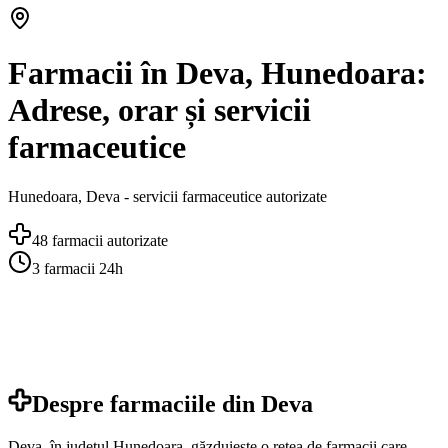
Farmacii în Deva, Hunedoara:
Adrese, orar și servicii
farmaceutice
Hunedoara
,
Deva
- servicii farmaceutice autorizate
48
farmacii autorizate
3
farmacii 24h
Despre farmaciile din
Deva
Deva, în județul Hunedoara, găzduiește o rețea de farmacii care