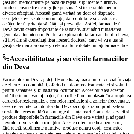
găsi aici medicamente pe bază de rețetă, suplimente nutritive,
produse cosmetice de îngrijire personală și teste rapide pentru
diverse afecțiuni. Această gamă variată nu doar că răspunde
cerințelor diverse ale comunității, dar contribuie și la educarea
cetățenilor în privința sănătății și prevenției. Astfel, farmaciile în
Deva devin centre importante de sănătate, susținând bunăstarea
generală a locuitorilor. Pentru a explora oferta farmaciilor din Deva,
vă invităm să consultați lista noastră dedicată, care vă va ajuta să
găsiți cele mai apropiate și cele mai bine dotate unități farmaceutice.
Accesibilitatea și serviciile farmaciilor
din Deva
Farmaciile din Deva, județul Hunedoara, joacă un rol crucial în viața
de zi cu zi a comunității, oferind nu doar medicamente, ci și soluții
pentru sănătatea și bunăstarea locuitorilor. Accesibilitatea acestor
unități este un avantaj major, farmaciile fiind amplasate în apropierea
cartierelor rezidențiale, a centrelor medicale și a zonelor frecventate,
ceea ce permite locuitorilor din Deva să obțină rapid produsele și
serviciile necesare fără a parcurge distanțe mari. Gama de servicii și
produse disponibile în farmaciile din Deva este variată și adaptată
nevoilor diverse ale pacienților. Acestea oferă medicamente cu și
fără rețetă, suplimente nutritive, produse pentru copii, cosmetice,
articole de igienă și aparate medicale simple, asigurând astfel că toți