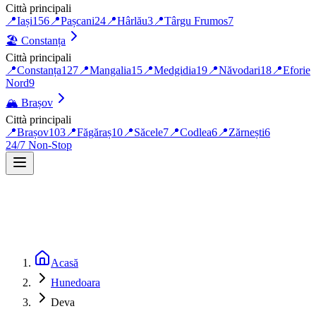
Città principali
📍
Iași
156
📍
Pașcani
24
📍
Hârlău
3
📍
Târgu Frumos
7
🏖️
Constanța
Città principali
📍
Constanța
127
📍
Mangalia
15
📍
Medgidia
19
📍
Năvodari
18
📍
Eforie
Nord
9
🏔️
Brașov
Città principali
📍
Brașov
103
📍
Făgăraș
10
📍
Săcele
7
📍
Codlea
6
📍
Zărnești
6
24/7 Non-Stop
Acasă
Hunedoara
Deva