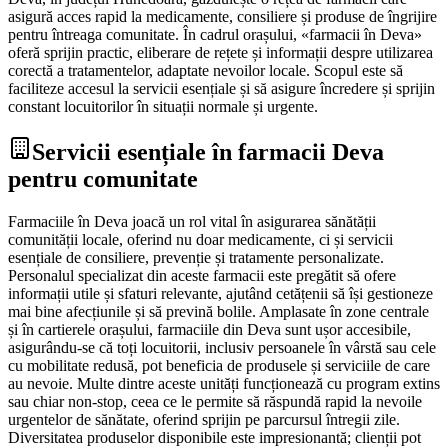
asigură acces rapid la medicamente, consiliere și produse de îngrijire
pentru întreaga comunitate. În cadrul orașului, «farmacii în Deva»
oferă sprijin practic, eliberare de rețete și informații despre utilizarea
corectă a tratamentelor, adaptate nevoilor locale. Scopul este să
faciliteze accesul la servicii esențiale și să asigure încredere și sprijin
constant locuitorilor în situații normale și urgente.
Servicii esențiale în farmacii Deva
pentru comunitate
Farmaciile în Deva joacă un rol vital în asigurarea sănătății
comunității locale, oferind nu doar medicamente, ci și servicii
esențiale de consiliere, prevenție și tratamente personalizate.
Personalul specializat din aceste farmacii este pregătit să ofere
informații utile și sfaturi relevante, ajutând cetățenii să își gestioneze
mai bine afecțiunile și să prevină bolile. Amplasate în zone centrale
și în cartierele orașului, farmaciile din Deva sunt ușor accesibile,
asigurându-se că toți locuitorii, inclusiv persoanele în vârstă sau cele
cu mobilitate redusă, pot beneficia de produsele și serviciile de care
au nevoie. Multe dintre aceste unități funcționează cu program extins
sau chiar non-stop, ceea ce le permite să răspundă rapid la nevoile
urgentelor de sănătate, oferind sprijin pe parcursul întregii zile.
Diversitatea produselor disponibile este impresionantă; clienții pot