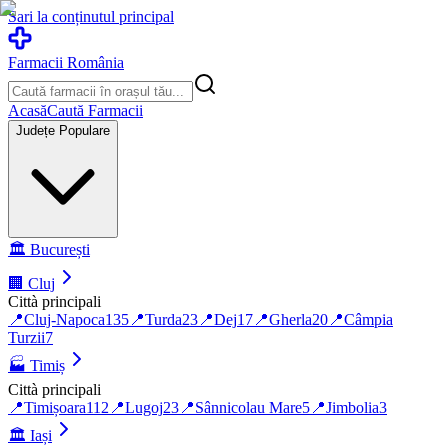
Sari la conținutul principal
Farmacii România
Acasă
Caută Farmacii
Județe Populare
🏛️
București
🏢
Cluj
Città principali
📍
Cluj-Napoca
135
📍
Turda
23
📍
Dej
17
📍
Gherla
20
📍
Câmpia
Turzii
7
🏭
Timiș
Città principali
📍
Timișoara
112
📍
Lugoj
23
📍
Sânnicolau Mare
5
📍
Jimbolia
3
🏛️
Iași