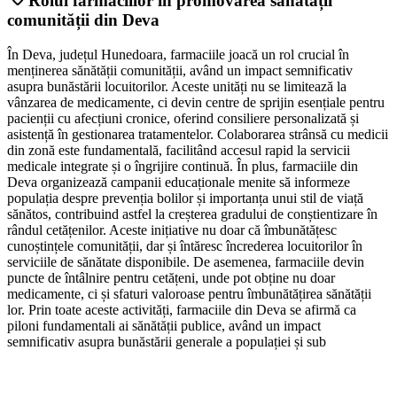
Rolul farmaciilor în promovarea sănătății
comunității din Deva
În Deva, județul Hunedoara, farmaciile joacă un rol crucial în
menținerea sănătății comunității, având un impact semnificativ
asupra bunăstării locuitorilor. Aceste unități nu se limitează la
vânzarea de medicamente, ci devin centre de sprijin esențiale pentru
pacienții cu afecțiuni cronice, oferind consiliere personalizată și
asistență în gestionarea tratamentelor. Colaborarea strânsă cu medicii
din zonă este fundamentală, facilitând accesul rapid la servicii
medicale integrate și o îngrijire continuă. În plus, farmaciile din
Deva organizează campanii educaționale menite să informeze
populația despre prevenția bolilor și importanța unui stil de viață
sănătos, contribuind astfel la creșterea gradului de conștientizare în
rândul cetățenilor. Aceste inițiative nu doar că îmbunătățesc
cunoștințele comunității, dar și întăresc încrederea locuitorilor în
serviciile de sănătate disponibile. De asemenea, farmaciile devin
puncte de întâlnire pentru cetățeni, unde pot obține nu doar
medicamente, ci și sfaturi valoroase pentru îmbunătățirea sănătății
lor. Prin toate aceste activități, farmaciile din Deva se afirmă ca
piloni fundamentali ai sănătății publice, având un impact
semnificativ asupra bunăstării generale a populației și sub