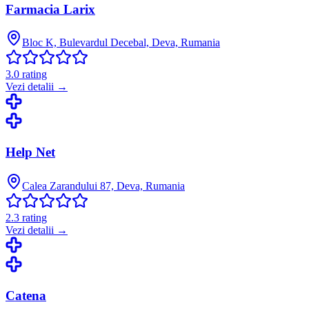
Farmacia Larix
Bloc K, Bulevardul Decebal, Deva, Rumania
3.0
rating
Vezi detalii →
Help Net
Calea Zarandului 87, Deva, Rumania
2.3
rating
Vezi detalii →
Catena