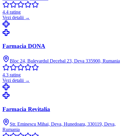
4.4
rating
Vezi detalii →
Farmacia DONA
Bloc 24, Bulevardul Decebal 23, Deva 335900, Rumania
4.3
rating
Vezi detalii →
Farmacia Revitalia
Str. Eminescu Mihai, Deva, Hunedoara, 330119, Deva,
Rumania