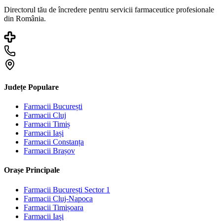
Directorul tău de încredere pentru servicii farmaceutice profesionale
din România.
Județe Populare
Farmacii
București
Farmacii
Cluj
Farmacii
Timiș
Farmacii
Iași
Farmacii
Constanța
Farmacii
Brașov
Orașe Principale
Farmacii
București Sector 1
Farmacii
Cluj-Napoca
Farmacii
Timișoara
Farmacii
Iași