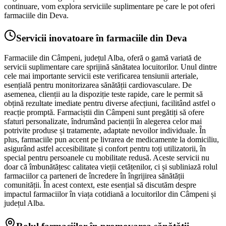
continuare, vom explora serviciile suplimentare pe care le pot oferi
farmaciile din Deva.
Servicii inovatoare în farmaciile din Deva
Farmaciile din Câmpeni, județul Alba, oferă o gamă variată de
servicii suplimentare care sprijină sănătatea locuitorilor. Unul dintre
cele mai importante servicii este verificarea tensiunii arteriale,
esențială pentru monitorizarea sănătății cardiovasculare. De
asemenea, clienții au la dispoziție teste rapide, care le permit să
obțină rezultate imediate pentru diverse afecțiuni, facilitând astfel o
reacție promptă. Farmaciștii din Câmpeni sunt pregătiți să ofere
sfaturi personalizate, îndrumând pacienții în alegerea celor mai
potrivite produse și tratamente, adaptate nevoilor individuale. În
plus, farmaciile pun accent pe livrarea de medicamente la domiciliu,
asigurând astfel accesibilitate și confort pentru toți utilizatorii, în
special pentru persoanele cu mobilitate redusă. Aceste servicii nu
doar că îmbunătățesc calitatea vieții cetățenilor, ci și subliniază rolul
farmaciilor ca parteneri de încredere în îngrijirea sănătății
comunității. În acest context, este esențial să discutăm despre
impactul farmaciilor în viața cotidiană a locuitorilor din Câmpeni și
județul Alba.