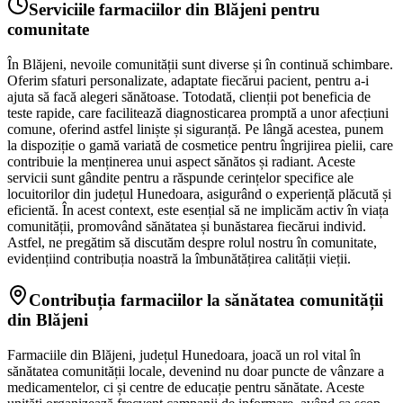
Serviciile farmaciilor din Blăjeni pentru
comunitate
În Blăjeni, nevoile comunității sunt diverse și în continuă schimbare.
Oferim sfaturi personalizate, adaptate fiecărui pacient, pentru a-i
ajuta să facă alegeri sănătoase. Totodată, clienții pot beneficia de
teste rapide, care facilitează diagnosticarea promptă a unor afecțiuni
comune, oferind astfel liniște și siguranță. Pe lângă acestea, punem
la dispoziție o gamă variată de cosmetice pentru îngrijirea pielii, care
contribuie la menținerea unui aspect sănătos și radiant. Aceste
servicii sunt gândite pentru a răspunde cerințelor specifice ale
locuitorilor din județul Hunedoara, asigurând o experiență plăcută și
eficientă. În acest context, este esențial să ne implicăm activ în viața
comunității, promovând sănătatea și bunăstarea fiecărui individ.
Astfel, ne pregătim să discutăm despre rolul nostru în comunitate,
evidențiind contribuția noastră la îmbunătățirea calității vieții.
Contribuția farmaciilor la sănătatea comunității
din Blăjeni
Farmaciile din Blăjeni, județul Hunedoara, joacă un rol vital în
sănătatea comunității locale, devenind nu doar puncte de vânzare a
medicamentelor, ci și centre de educație pentru sănătate. Aceste