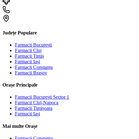
Județe Populare
Farmacii
București
Farmacii
Cluj
Farmacii
Timiș
Farmacii
Iași
Farmacii
Constanța
Farmacii
Brașov
Orașe Principale
Farmacii
București Sector 1
Farmacii
Cluj-Napoca
Farmacii
Timișoara
Farmacii
Iași
Mai multe Orașe
Farmacii
Constanța