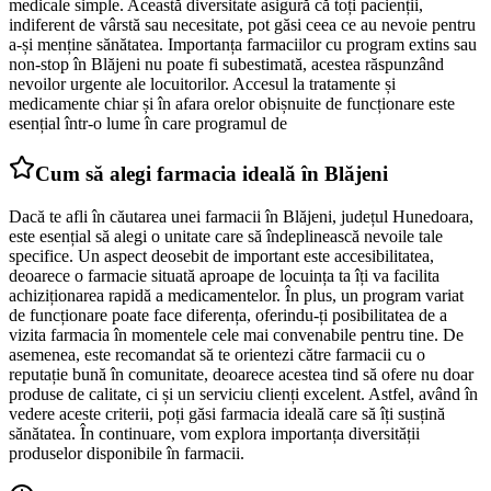
medicale simple. Această diversitate asigură că toți pacienții,
indiferent de vârstă sau necesitate, pot găsi ceea ce au nevoie pentru
a-și menține sănătatea. Importanța farmaciilor cu program extins sau
non-stop în Blăjeni nu poate fi subestimată, acestea răspunzând
nevoilor urgente ale locuitorilor. Accesul la tratamente și
medicamente chiar și în afara orelor obișnuite de funcționare este
esențial într-o lume în care programul de
Cum să alegi farmacia ideală în Blăjeni
Dacă te afli în căutarea unei farmacii în Blăjeni, județul Hunedoara,
este esențial să alegi o unitate care să îndeplinească nevoile tale
specifice. Un aspect deosebit de important este accesibilitatea,
deoarece o farmacie situată aproape de locuința ta îți va facilita
achiziționarea rapidă a medicamentelor. În plus, un program variat
de funcționare poate face diferența, oferindu-ți posibilitatea de a
vizita farmacia în momentele cele mai convenabile pentru tine. De
asemenea, este recomandat să te orientezi către farmacii cu o
reputație bună în comunitate, deoarece acestea tind să ofere nu doar
produse de calitate, ci și un serviciu clienți excelent. Astfel, având în
vedere aceste criterii, poți găsi farmacia ideală care să îți susțină
sănătatea. În continuare, vom explora importanța diversității
produselor disponibile în farmacii.