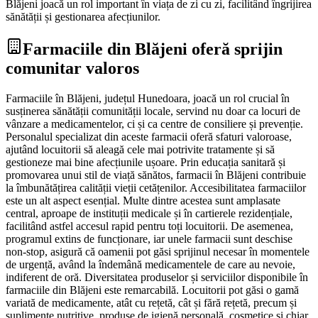
Blăjeni joacă un rol important în viața de zi cu zi, facilitând îngrijirea
sănătății și gestionarea afecțiunilor.
Farmaciile din Blăjeni oferă sprijin
comunitar valoros
Farmaciile în Blăjeni, județul Hunedoara, joacă un rol crucial în
susținerea sănătății comunității locale, servind nu doar ca locuri de
vânzare a medicamentelor, ci și ca centre de consiliere și prevenție.
Personalul specializat din aceste farmacii oferă sfaturi valoroase,
ajutând locuitorii să aleagă cele mai potrivite tratamente și să
gestioneze mai bine afecțiunile ușoare. Prin educația sanitară și
promovarea unui stil de viață sănătos, farmacii în Blăjeni contribuie
la îmbunătățirea calității vieții cetățenilor. Accesibilitatea farmaciilor
este un alt aspect esențial. Multe dintre acestea sunt amplasate
central, aproape de instituții medicale și în cartierele rezidențiale,
facilitând astfel accesul rapid pentru toți locuitorii. De asemenea,
programul extins de funcționare, iar unele farmacii sunt deschise
non-stop, asigură că oamenii pot găsi sprijinul necesar în momentele
de urgență, având la îndemână medicamentele de care au nevoie,
indiferent de oră. Diversitatea produselor și serviciilor disponibile în
farmaciile din Blăjeni este remarcabilă. Locuitorii pot găsi o gamă
variată de medicamente, atât cu rețetă, cât și fără rețetă, precum și
suplimente nutritive, produse de igienă personală, cosmetice și chiar