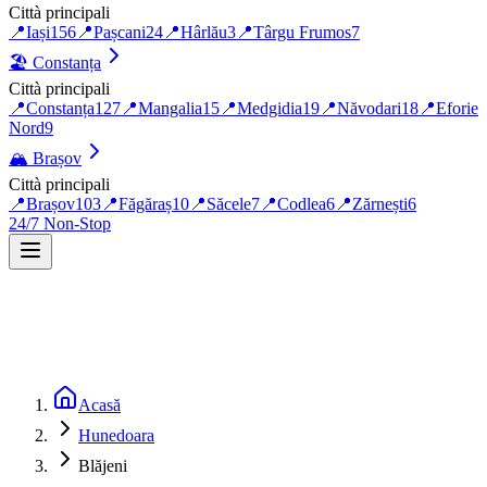
Città principali
📍
Iași
156
📍
Pașcani
24
📍
Hârlău
3
📍
Târgu Frumos
7
🏖️
Constanța
Città principali
📍
Constanța
127
📍
Mangalia
15
📍
Medgidia
19
📍
Năvodari
18
📍
Eforie
Nord
9
🏔️
Brașov
Città principali
📍
Brașov
103
📍
Făgăraș
10
📍
Săcele
7
📍
Codlea
6
📍
Zărnești
6
24/7 Non-Stop
Acasă
Hunedoara
Blăjeni