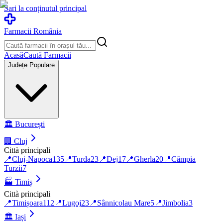
Sari la conținutul principal
Farmacii România
Acasă
Caută Farmacii
Județe Populare
🏛️
București
🏢
Cluj
Città principali
📍
Cluj-Napoca
135
📍
Turda
23
📍
Dej
17
📍
Gherla
20
📍
Câmpia
Turzii
7
🏭
Timiș
Città principali
📍
Timișoara
112
📍
Lugoj
23
📍
Sânnicolau Mare
5
📍
Jimbolia
3
🏛️
Iași