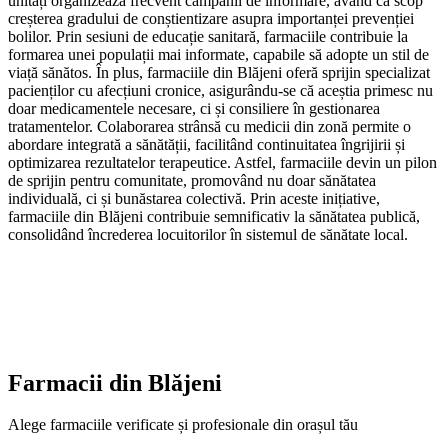
unități organizează frecvent campanii de informare, având ca scop
creșterea gradului de conștientizare asupra importanței prevenției
bolilor. Prin sesiuni de educație sanitară, farmaciile contribuie la
formarea unei populații mai informate, capabile să adopte un stil de
viață sănătos. În plus, farmaciile din Blăjeni oferă sprijin specializat
pacienților cu afecțiuni cronice, asigurându-se că aceștia primesc nu
doar medicamentele necesare, ci și consiliere în gestionarea
tratamentelor. Colaborarea strânsă cu medicii din zonă permite o
abordare integrată a sănătății, facilitând continuitatea îngrijirii și
optimizarea rezultatelor terapeutice. Astfel, farmaciile devin un pilon
de sprijin pentru comunitate, promovând nu doar sănătatea
individuală, ci și bunăstarea colectivă. Prin aceste inițiative,
farmaciile din Blăjeni contribuie semnificativ la sănătatea publică,
consolidând încrederea locuitorilor în sistemul de sănătate local.
Farmacii din
Blăjeni
Alege farmaciile verificate și profesionale din orașul tău