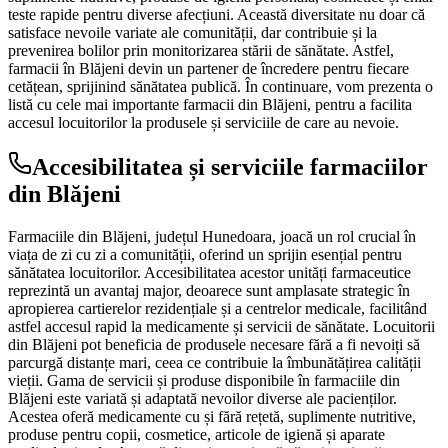
teste rapide pentru diverse afecțiuni. Această diversitate nu doar că
satisface nevoile variate ale comunității, dar contribuie și la
prevenirea bolilor prin monitorizarea stării de sănătate. Astfel,
farmacii în Blăjeni devin un partener de încredere pentru fiecare
cetățean, sprijinind sănătatea publică. În continuare, vom prezenta o
listă cu cele mai importante farmacii din Blăjeni, pentru a facilita
accesul locuitorilor la produsele și serviciile de care au nevoie.
Accesibilitatea și serviciile farmaciilor
din Blăjeni
Farmaciile din Blăjeni, județul Hunedoara, joacă un rol crucial în
viața de zi cu zi a comunității, oferind un sprijin esențial pentru
sănătatea locuitorilor. Accesibilitatea acestor unități farmaceutice
reprezintă un avantaj major, deoarece sunt amplasate strategic în
apropierea cartierelor rezidențiale și a centrelor medicale, facilitând
astfel accesul rapid la medicamente și servicii de sănătate. Locuitorii
din Blăjeni pot beneficia de produsele necesare fără a fi nevoiți să
parcurgă distanțe mari, ceea ce contribuie la îmbunătățirea calității
vieții. Gama de servicii și produse disponibile în farmaciile din
Blăjeni este variată și adaptată nevoilor diverse ale pacienților.
Acestea oferă medicamente cu și fără rețetă, suplimente nutritive,
produse pentru copii, cosmetice, articole de igienă și aparate