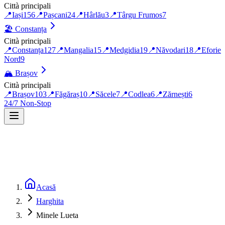
Città principali
📍
Iași
156
📍
Pașcani
24
📍
Hârlău
3
📍
Târgu Frumos
7
🏖️
Constanța
Città principali
📍
Constanța
127
📍
Mangalia
15
📍
Medgidia
19
📍
Năvodari
18
📍
Eforie
Nord
9
🏔️
Brașov
Città principali
📍
Brașov
103
📍
Făgăraș
10
📍
Săcele
7
📍
Codlea
6
📍
Zărnești
6
24/7 Non-Stop
Acasă
Harghita
Minele Lueta