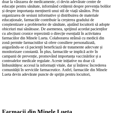
doar la vânzarea de medicamente, ci devin adevărate centre de
educație pentru sănătate, informând cetățenii despre prevenția bolilor
și despre importanța menținerii unui stil de viață sănătos. Prin
organizarea de sesiuni informative și distribuirea de materiale
educaționale, farmaciile contribuie la creșterea gradului de
conștientizare a problemelor de sănătate, ajutând locuitorii să adopte
obiceiuri mai sănătoase. De asemenea, sprijinul acordat pacienților
cu afecțiuni cronice reprezintă o direcție esențială în activitatea
farmaciilor din Minele Lueta. Colaborarea strânsă cu medicii din
zonă permite farmacistilor să ofere consiliere personalizată,
asigurându-se că pacienții beneficiază de tratamente adecvate și
monitorizare constantă. În plus, farmaciile se implică activ în
campanii de prevenție, promovând importanța vaccinărilor și a
controalelor medicale regulate. Aceste inițiative nu doar că
îmbunătățesc accesul la informații vitale, dar și întăresc încrederea
comunității în serviciile farmaceutice. Astfel, farmaciile din Minele
Lueta devin adevărate puncte de sprijin pentru locuitori,
Farmacii din
Minele Lueta