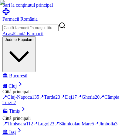
Sari la conținutul principal
Farmacii România
Acasă
Caută Farmacii
Județe Populare
🏛️
București
🏢
Cluj
Città principali
📍
Cluj-Napoca
135
📍
Turda
23
📍
Dej
17
📍
Gherla
20
📍
Câmpia
Turzii
7
🏭
Timiș
Città principali
📍
Timișoara
112
📍
Lugoj
23
📍
Sânnicolau Mare
5
📍
Jimbolia
3
🏛️
Iași