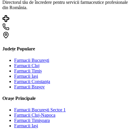
Directorul tău de încredere pentru servicii farmaceutice profesionale
din România.
Județe Populare
Farmacii
București
Farmacii
Cluj
Farmacii
Timiș
Farmacii
Iași
Farmacii
Constanța
Farmacii
Brașov
Orașe Principale
Farmacii
București Sector 1
Farmacii
Cluj-Napoca
Farmacii
Timișoara
Farmacii
Iași