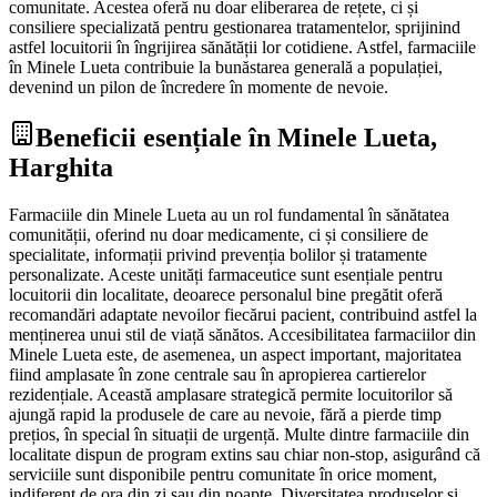
comunitate. Acestea oferă nu doar eliberarea de rețete, ci și
consiliere specializată pentru gestionarea tratamentelor, sprijinind
astfel locuitorii în îngrijirea sănătății lor cotidiene. Astfel, farmaciile
în Minele Lueta contribuie la bunăstarea generală a populației,
devenind un pilon de încredere în momente de nevoie.
Beneficii esențiale în Minele Lueta,
Harghita
Farmaciile din Minele Lueta au un rol fundamental în sănătatea
comunității, oferind nu doar medicamente, ci și consiliere de
specialitate, informații privind prevenția bolilor și tratamente
personalizate. Aceste unități farmaceutice sunt esențiale pentru
locuitorii din localitate, deoarece personalul bine pregătit oferă
recomandări adaptate nevoilor fiecărui pacient, contribuind astfel la
menținerea unui stil de viață sănătos. Accesibilitatea farmaciilor din
Minele Lueta este, de asemenea, un aspect important, majoritatea
fiind amplasate în zone centrale sau în apropierea cartierelor
rezidențiale. Această amplasare strategică permite locuitorilor să
ajungă rapid la produsele de care au nevoie, fără a pierde timp
prețios, în special în situații de urgență. Multe dintre farmaciile din
localitate dispun de program extins sau chiar non-stop, asigurând că
serviciile sunt disponibile pentru comunitate în orice moment,
indiferent de ora din zi sau din noapte. Diversitatea produselor și