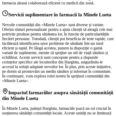
farmacia aleasă colaborează eficient cu medicii din zonă.
Servicii suplimentare în farmacii la Minele Lueta
Nevoile comunității din «Minele Lueta» sunt diverse și variate.
Oferim sfaturi personalizate pentru a ajuta clienții să aleagă cele mai
potrivite produse pentru sănătatea lor, în funcție de particularitățile
fiecărei persoane. Totodată, clienții pot beneficia de teste rapide, care
facilitează identificarea unor probleme de sănătate într-un mod
eficient și rapid. Pe lângă acestea, punem la dispoziție o gamă
variată de suplimente, menite să sprijine un stil de viață sănătos și
echilibrat. Aceste servicii sunt concepute pentru a răspunde
cerințelor specifice ale locuitorilor din Harghita, asigurându-le
accesul la soluții adaptate nevoilor lor. În plus, prin aceste inițiative,
ne dorim să promovăm un mediu sănătos și informat în comunitate.
În continuare, vom explora rolul nostru în sprijinul comunității din
«Minele Lueta».
Impactul farmaciilor asupra sănătății comunității
din Minele Lueta
În Minele Lueta, județul Harghita, farmaciile joacă un rol crucial în
susținerea sănătății comunității locale. Aceste unități nu se limitează