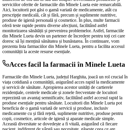
serviciilor oferite de farmaciile din Minele Lueta este remarcabilă.
Aici, locuitorii pot găsi o gamă variată de medicamente, atât cu
prescripție medicală, cât și fără, precum și suplimente nutritive,
produse de igienă personală și cosmetice. În plus, multe farmacii
oferă teste rapide pentru diverse afecțiuni, facilitând astfel
monitorizarea sănătății și prevenirea problemelor. Astfel, farmaciile
din Minele Lueta devin un partener de încredere pentru toți cei care
doresc să își mențină sănătatea și bunăstarea. În continuare, vom
prezenta lista farmaciilor din Minele Lueta, pentru a facilita accesul
comunității la aceste resurse esențiale.
Acces facil la farmacii în Minele Lueta
Farmaciile din Minele Lueta, județul Harghita, joacă un rol crucial în
viața cotidiană a comunității, asigurând acces rapid la medicamente
și servicii de sănătate. Apropierea acestor unități de cartierele
rezidențiale, centrele medicale și zonele frecventate de locuitori
reprezintă un avantaj semnificativ, facilitând astfel accesul rapid la
produse esențiale pentru sănătate. Locuitorii din Minele Lueta pot
beneficia de o gamă variată de servicii și produse, inclusiv
medicamente cu și fără rețetă, suplimente nutritive, produse pentru
copii, cosmetice, articole de igienă și aparate medicale simple.
Această diversitate se dovedește a fi vitală, asigurând că fiecare
pacient, indiferent de vârstă sau necesitate, găsește ceea ce are