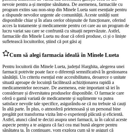
nevoie pentru a-și menține sănătatea. De asemenea, farmaciile cu
program extins sau non-stop din Minele Lueta sunt esențiale pentru
a răspunde nevoilor urgente ale comunității. Aceste unități sunt
disponibile chiar și în afara orelor obișnuite de funcționare, oferind
acces la tratamente și medicamente pentru cei care au un program de
lucru variat sau care se confruntă cu situații neprevăzute. Astfel,
farmaciile din Minele Lueta nu doar că oferă produse, ci și o liniște
sufletească locuitorilor, știind că pot găsi aj
Cum să alegi farmacia ideală în Minele Lueta
Pentru locuitorii din Minele Lueta, județul Harghita, alegerea unei
farmacii potrivite poate face o diferență semnificativă în gestionarea
sănătății. Un criteriu esențial este accesibilitatea, deoarece o unitate
situată aproape de locuință facilitează achiziționarea rapidă a
medicamentelor necesare. De asemenea, este important să iei în
considerare și diversitatea produselor disponibile. O farmacie care
oferă o gamă variată de medicamente și suplimente va putea
satisface nevoile tale specifice, asigurându-se că nu trebuie să cauți
în altă parte. În plus, o atmosferă prietenoasă și un personal bine
pregătit pot transforma vizita într-o experiență plăcută și eficientă.
Astfel, atunci când te decizi asupra unei farmacii, ia în calcul aceste
aspecte pentru a te asigura că faci cea mai bună alegere pentru
sănătatea ta. În continuare, vom explora cum să te asiguri că