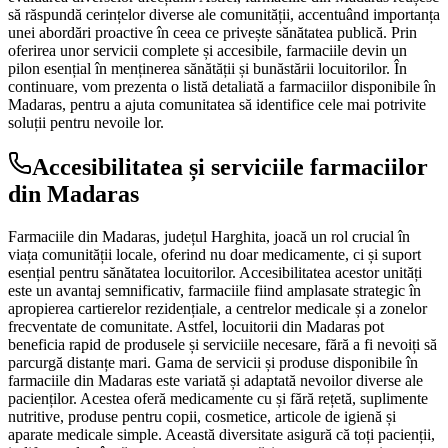
să răspundă cerințelor diverse ale comunității, accentuând importanța
unei abordări proactive în ceea ce privește sănătatea publică. Prin
oferirea unor servicii complete și accesibile, farmaciile devin un
pilon esențial în menținerea sănătății și bunăstării locuitorilor. În
continuare, vom prezenta o listă detaliată a farmaciilor disponibile în
Madaras, pentru a ajuta comunitatea să identifice cele mai potrivite
soluții pentru nevoile lor.
Accesibilitatea și serviciile farmaciilor
din Madaras
Farmaciile din Madaras, județul Harghita, joacă un rol crucial în
viața comunității locale, oferind nu doar medicamente, ci și suport
esențial pentru sănătatea locuitorilor. Accesibilitatea acestor unități
este un avantaj semnificativ, farmaciile fiind amplasate strategic în
apropierea cartierelor rezidențiale, a centrelor medicale și a zonelor
frecventate de comunitate. Astfel, locuitorii din Madaras pot
beneficia rapid de produsele și serviciile necesare, fără a fi nevoiți să
parcurgă distanțe mari. Gama de servicii și produse disponibile în
farmaciile din Madaras este variată și adaptată nevoilor diverse ale
pacienților. Acestea oferă medicamente cu și fără rețetă, suplimente
nutritive, produse pentru copii, cosmetice, articole de igienă și
aparate medicale simple. Această diversitate asigură că toți pacienții,