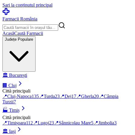
Sari la conținutul principal
Farmacii România
Acasă
Caută Farmacii
Județe Populare
🏛️
București
🏢
Cluj
Città principali
📍
Cluj-Napoca
135
📍
Turda
23
📍
Dej
17
📍
Gherla
20
📍
Câmpia
Turzii
7
🏭
Timiș
Città principali
📍
Timișoara
112
📍
Lugoj
23
📍
Sânnicolau Mare
5
📍
Jimbolia
3
🏛️
Iași