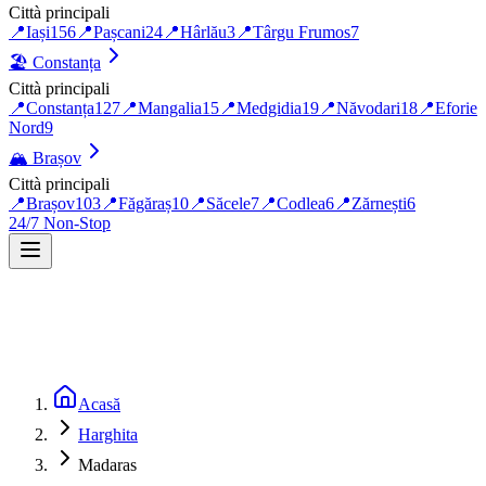
Città principali
📍
Iași
156
📍
Pașcani
24
📍
Hârlău
3
📍
Târgu Frumos
7
🏖️
Constanța
Città principali
📍
Constanța
127
📍
Mangalia
15
📍
Medgidia
19
📍
Năvodari
18
📍
Eforie
Nord
9
🏔️
Brașov
Città principali
📍
Brașov
103
📍
Făgăraș
10
📍
Săcele
7
📍
Codlea
6
📍
Zărnești
6
24/7 Non-Stop
Acasă
Harghita
Madaras