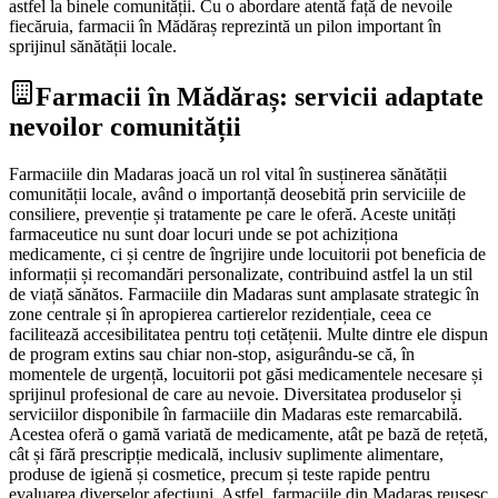
astfel la binele comunității. Cu o abordare atentă față de nevoile
fiecăruia, farmacii în Mădăraș reprezintă un pilon important în
sprijinul sănătății locale.
Farmacii în Mădăraș: servicii adaptate
nevoilor comunității
Farmaciile din Madaras joacă un rol vital în susținerea sănătății
comunității locale, având o importanță deosebită prin serviciile de
consiliere, prevenție și tratamente pe care le oferă. Aceste unități
farmaceutice nu sunt doar locuri unde se pot achiziționa
medicamente, ci și centre de îngrijire unde locuitorii pot beneficia de
informații și recomandări personalizate, contribuind astfel la un stil
de viață sănătos. Farmaciile din Madaras sunt amplasate strategic în
zone centrale și în apropierea cartierelor rezidențiale, ceea ce
facilitează accesibilitatea pentru toți cetățenii. Multe dintre ele dispun
de program extins sau chiar non-stop, asigurându-se că, în
momentele de urgență, locuitorii pot găsi medicamentele necesare și
sprijinul profesional de care au nevoie. Diversitatea produselor și
serviciilor disponibile în farmaciile din Madaras este remarcabilă.
Acestea oferă o gamă variată de medicamente, atât pe bază de rețetă,
cât și fără prescripție medicală, inclusiv suplimente alimentare,
produse de igienă și cosmetice, precum și teste rapide pentru
evaluarea diverselor afecțiuni. Astfel, farmaciile din Madaras reușesc