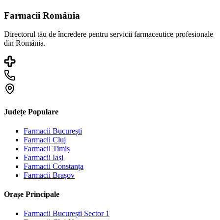
Farmacii România
Directorul tău de încredere pentru servicii farmaceutice profesionale
din România.
Județe Populare
Farmacii
București
Farmacii
Cluj
Farmacii
Timiș
Farmacii
Iași
Farmacii
Constanța
Farmacii
Brașov
Orașe Principale
Farmacii
București Sector 1