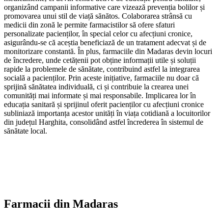
organizând campanii informative care vizează prevenția bolilor și
promovarea unui stil de viață sănătos. Colaborarea strânsă cu
medicii din zonă le permite farmacistilor să ofere sfaturi
personalizate pacienților, în special celor cu afecțiuni cronice,
asigurându-se că aceștia beneficiază de un tratament adecvat și de
monitorizare constantă. În plus, farmaciile din Madaras devin locuri
de încredere, unde cetățenii pot obține informații utile și soluții
rapide la problemele de sănătate, contribuind astfel la integrarea
socială a pacienților. Prin aceste inițiative, farmaciile nu doar că
sprijină sănătatea individuală, ci și contribuie la crearea unei
comunități mai informate și mai responsabile. Implicarea lor în
educația sanitară și sprijinul oferit pacienților cu afecțiuni cronice
subliniază importanța acestor unități în viața cotidiană a locuitorilor
din județul Harghita, consolidând astfel încrederea în sistemul de
sănătate local.
Farmacii din
Madaras