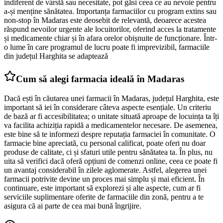
indiferent de vârstă sau necesitate, pot găsi ceea ce au nevoie pentru
a-și menține sănătatea. Importanța farmaciilor cu program extins sau
non-stop în Madaras este deosebit de relevantă, deoarece acestea
răspund nevoilor urgente ale locuitorilor, oferind acces la tratamente
și medicamente chiar și în afara orelor obișnuite de funcționare. Într-
o lume în care programul de lucru poate fi imprevizibil, farmaciile
din județul Harghita se adaptează
Cum să alegi farmacia ideală în Madaras
Dacă ești în căutarea unei farmacii în Madaras, județul Harghita, este
important să iei în considerare câteva aspecte esențiale. Un criteriu
de bază ar fi accesibilitatea; o unitate situată aproape de locuința ta îți
va facilita achiziția rapidă a medicamentelor necesare. De asemenea,
este bine să te informezi despre reputația farmaciei în comunitate. O
farmacie bine apreciată, cu personal calificat, poate oferi nu doar
produse de calitate, ci și sfaturi utile pentru sănătatea ta. În plus, nu
uita să verifici dacă oferă opțiuni de comenzi online, ceea ce poate fi
un avantaj considerabil în zilele aglomerate. Astfel, alegerea unei
farmacii potrivite devine un proces mai simplu și mai eficient. În
continuare, este important să explorezi și alte aspecte, cum ar fi
serviciile suplimentare oferite de farmaciile din zonă, pentru a te
asigura că ai parte de cea mai bună îngrijire.