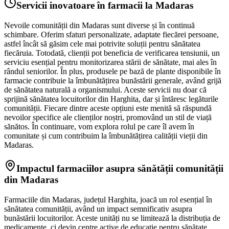
Servicii inovatoare în farmacii la Madaras
Nevoile comunității din Madaras sunt diverse și în continuă
schimbare. Oferim sfaturi personalizate, adaptate fiecărei persoane,
astfel încât să găsim cele mai potrivite soluții pentru sănătatea
fiecăruia. Totodată, clienții pot beneficia de verificarea tensiunii, un
serviciu esențial pentru monitorizarea stării de sănătate, mai ales în
rândul seniorilor. În plus, produsele pe bază de plante disponibile în
farmacie contribuie la îmbunătățirea bunăstării generale, având grijă
de sănătatea naturală a organismului. Aceste servicii nu doar că
sprijină sănătatea locuitorilor din Harghita, dar și întăresc legăturile
comunității. Fiecare dintre aceste opțiuni este menită să răspundă
nevoilor specifice ale clienților noștri, promovând un stil de viață
sănătos. În continuare, vom explora rolul pe care îl avem în
comunitate și cum contribuim la îmbunătățirea calității vieții din
Madaras.
Impactul farmaciilor asupra sănătății comunității
din Madaras
Farmaciile din Madaras, județul Harghita, joacă un rol esențial în
sănătatea comunității, având un impact semnificativ asupra
bunăstării locuitorilor. Aceste unități nu se limitează la distribuția de
medicamente, ci devin centre active de educație pentru sănătate,