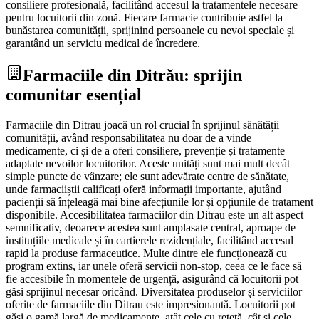
consiliere profesională, facilitând accesul la tratamentele necesare
pentru locuitorii din zonă. Fiecare farmacie contribuie astfel la
bunăstarea comunității, sprijinind persoanele cu nevoi speciale și
garantând un serviciu medical de încredere.
Farmaciile din Ditrău: sprijin
comunitar esențial
Farmaciile din Ditrau joacă un rol crucial în sprijinul sănătății
comunității, având responsabilitatea nu doar de a vinde
medicamente, ci și de a oferi consiliere, prevenție și tratamente
adaptate nevoilor locuitorilor. Aceste unități sunt mai mult decât
simple puncte de vânzare; ele sunt adevărate centre de sănătate,
unde farmaciiștii calificați oferă informații importante, ajutând
pacienții să înțeleagă mai bine afecțiunile lor și opțiunile de tratament
disponibile. Accesibilitatea farmaciilor din Ditrau este un alt aspect
semnificativ, deoarece acestea sunt amplasate central, aproape de
instituțiile medicale și în cartierele rezidențiale, facilitând accesul
rapid la produse farmaceutice. Multe dintre ele funcționează cu
program extins, iar unele oferă servicii non-stop, ceea ce le face să
fie accesibile în momentele de urgență, asigurând că locuitorii pot
găsi sprijinul necesar oricând. Diversitatea produselor și serviciilor
oferite de farmaciile din Ditrau este impresionantă. Locuitorii pot
găsi o gamă largă de medicamente, atât cele cu rețetă, cât și cele