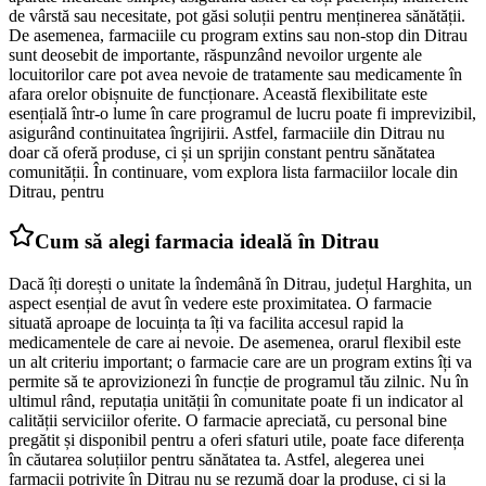
de vârstă sau necesitate, pot găsi soluții pentru menținerea sănătății.
De asemenea, farmaciile cu program extins sau non-stop din Ditrau
sunt deosebit de importante, răspunzând nevoilor urgente ale
locuitorilor care pot avea nevoie de tratamente sau medicamente în
afara orelor obișnuite de funcționare. Această flexibilitate este
esențială într-o lume în care programul de lucru poate fi imprevizibil,
asigurând continuitatea îngrijirii. Astfel, farmaciile din Ditrau nu
doar că oferă produse, ci și un sprijin constant pentru sănătatea
comunității. În continuare, vom explora lista farmaciilor locale din
Ditrau, pentru
Cum să alegi farmacia ideală în Ditrau
Dacă îți dorești o unitate la îndemână în Ditrau, județul Harghita, un
aspect esențial de avut în vedere este proximitatea. O farmacie
situată aproape de locuința ta îți va facilita accesul rapid la
medicamentele de care ai nevoie. De asemenea, orarul flexibil este
un alt criteriu important; o farmacie care are un program extins îți va
permite să te aprovizionezi în funcție de programul tău zilnic. Nu în
ultimul rând, reputația unității în comunitate poate fi un indicator al
calității serviciilor oferite. O farmacie apreciată, cu personal bine
pregătit și disponibil pentru a oferi sfaturi utile, poate face diferența
în căutarea soluțiilor pentru sănătatea ta. Astfel, alegerea unei
farmacii potrivite în Ditrau nu se rezumă doar la produse, ci și la