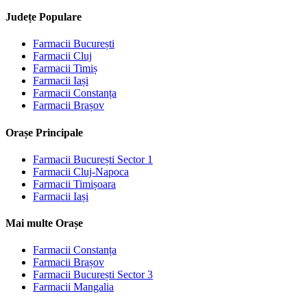
Județe Populare
Farmacii
București
Farmacii
Cluj
Farmacii
Timiș
Farmacii
Iași
Farmacii
Constanța
Farmacii
Brașov
Orașe Principale
Farmacii
București Sector 1
Farmacii
Cluj-Napoca
Farmacii
Timișoara
Farmacii
Iași
Mai multe Orașe
Farmacii
Constanța
Farmacii
Brașov
Farmacii
București Sector 3
Farmacii
Mangalia