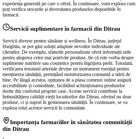
experiența generală pe care o oferă. În continuare, vom explora cum
poți verifica stocurile și diversitatea produselor disponibile în
farmacii.
Servicii suplimentare în farmacii din Ditrau
Servicii diverse pentru sănătate și wellness. În Ditrau, județul
Harghita, se pot găsi soluții adaptate nevoilor individuale ale
clienților. De exemplu, sfaturile personalizate oferă informații utile
pentru alegerea celor mai potrivite produse, fie că este vorba despre
suplimente nutritive sau cosmetice pentru îngrijirea pielii. Totodată,
verificarea tensiunii arteriale devine un instrument esențial pentru
menținerea sănătății, permițând monitorizarea constantă a stării de
bine. Pe lângă acestea, opțiunea de a plasa comenzi online asigură
accesibilitate și comoditate, facilitând achiziționarea produselor
dorite din confortul propriei case. Aceste servicii contribuie la
îmbunătățirea calității vieții locuitorilor din Ditrau, oferind nu doar
produse, ci și suport în gestionarea sănătății. În continuare, se va
explora rolul acestor servicii în comunitate.
Importanța farmaciilor în sănătatea comunității
din Ditrau