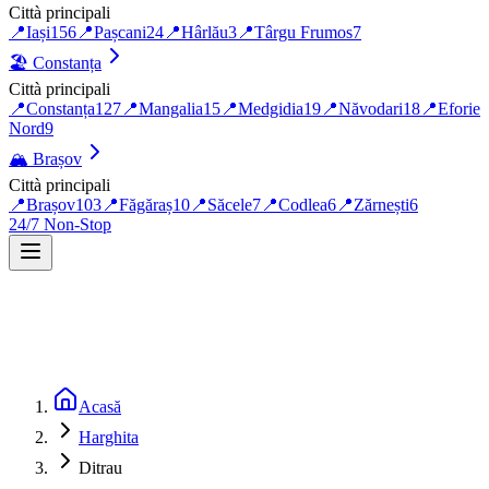
Città principali
📍
Iași
156
📍
Pașcani
24
📍
Hârlău
3
📍
Târgu Frumos
7
🏖️
Constanța
Città principali
📍
Constanța
127
📍
Mangalia
15
📍
Medgidia
19
📍
Năvodari
18
📍
Eforie
Nord
9
🏔️
Brașov
Città principali
📍
Brașov
103
📍
Făgăraș
10
📍
Săcele
7
📍
Codlea
6
📍
Zărnești
6
24/7 Non-Stop
Acasă
Harghita
Ditrau