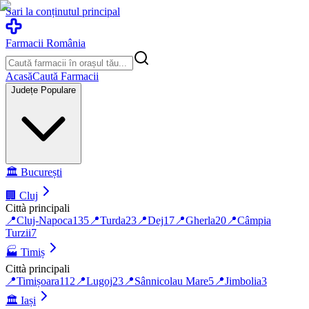
Sari la conținutul principal
Farmacii România
Acasă
Caută Farmacii
Județe Populare
🏛️
București
🏢
Cluj
Città principali
📍
Cluj-Napoca
135
📍
Turda
23
📍
Dej
17
📍
Gherla
20
📍
Câmpia
Turzii
7
🏭
Timiș
Città principali
📍
Timișoara
112
📍
Lugoj
23
📍
Sânnicolau Mare
5
📍
Jimbolia
3
🏛️
Iași