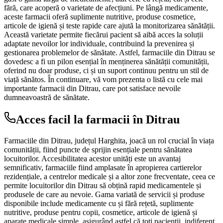
fără, care acoperă o varietate de afecțiuni. Pe lângă medicamente,
aceste farmacii oferă suplimente nutritive, produse cosmetice,
articole de igienă și teste rapide care ajută la monitorizarea sănătății.
Această varietate permite fiecărui pacient să aibă acces la soluții
adaptate nevoilor lor individuale, contribuind la prevenirea și
gestionarea problemelor de sănătate. Astfel, farmaciile din Ditrau se
dovedesc a fi un pilon esențial în menținerea sănătății comunității,
oferind nu doar produse, ci și un suport continuu pentru un stil de
viață sănătos. În continuare, vă vom prezenta o listă cu cele mai
importante farmacii din Ditrau, care pot satisface nevoile
dumneavoastră de sănătate.
Acces facil la farmacii în Ditrau
Farmaciile din Ditrau, județul Harghita, joacă un rol crucial în viața
comunității, fiind puncte de sprijin esențiale pentru sănătatea
locuitorilor. Accesibilitatea acestor unități este un avantaj
semnificativ, farmaciile fiind amplasate în apropierea cartierelor
rezidențiale, a centrelor medicale și a altor zone frecventate, ceea ce
permite locuitorilor din Ditrau să obțină rapid medicamentele și
produsele de care au nevoie. Gama variată de servicii și produse
disponibile include medicamente cu și fără rețetă, suplimente
nutritive, produse pentru copii, cosmetice, articole de igienă și
aparate medicale simple, asigurând astfel că toți pacienții, indiferent