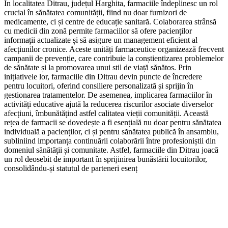
În localitatea Ditrau, județul Harghita, farmaciile îndeplinesc un rol
crucial în sănătatea comunității, fiind nu doar furnizori de
medicamente, ci și centre de educație sanitară. Colaborarea strânsă
cu medicii din zonă permite farmaciilor să ofere pacienților
informații actualizate și să asigure un management eficient al
afecțiunilor cronice. Aceste unități farmaceutice organizează frecvent
campanii de prevenție, care contribuie la conștientizarea problemelor
de sănătate și la promovarea unui stil de viață sănătos. Prin
inițiativele lor, farmaciile din Ditrau devin puncte de încredere
pentru locuitori, oferind consiliere personalizată și sprijin în
gestionarea tratamentelor. De asemenea, implicarea farmaciilor în
activități educative ajută la reducerea riscurilor asociate diverselor
afecțiuni, îmbunătățind astfel calitatea vieții comunității. Această
rețea de farmacii se dovedește a fi esențială nu doar pentru sănătatea
individuală a pacienților, ci și pentru sănătatea publică în ansamblu,
subliniind importanța continuării colaborării între profesioniștii din
domeniul sănătății și comunitate. Astfel, farmaciile din Ditrau joacă
un rol deosebit de important în sprijinirea bunăstării locuitorilor,
consolidându-și statutul de parteneri esenț