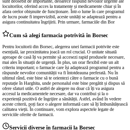
sunt deosebit de importante, deoarece răspund nevoilor urgente ale
locuitorilor, oferind acces la tratamente și medicamente chiar și în
afara orelor obișnuite de funcționare. Într-o lume în care programul
de lucru poate fi imprevizibil, aceste unități se adaptează pentru a
asigura continuitatea îngrijirii. Prin urmare, farmaciile din Bor
Cum să alegi farmacia potrivită în Borsec
Pentru locuitorii din Borsec, alegerea unei farmacii potrivite este
esențială, iar proximitatea joacă un rol crucial. O unitate situată
aproape de casă îți va permite să accesezi rapid produsele necesare,
mai ales în situații de urgență. În plus, un orar flexibil este un alt
criteriu important; o farmacie care își adaptează programul pentru a
răspunde nevoilor comunității va fi întotdeauna preferată. Nu în
ultimul rând, este bine să te orientezi către o farmacie cu o bună
reputație în Harghita, unde personalul este bine pregătit și dispus să
ofere sfaturi utile. O astfel de alegere nu doar că îți va asigura
accesul la medicamentele necesare, dar va contribui și la o
experiență pozitivă de îngrijire a sănătății. Astfel, având în vedere
aceste criterii, poți face o alegere informată care să îți îmbunătățească
calitatea vieții. În continuare, vom explora aspectele legate de
serviciile oferite de farmacii.
Servicii diverse în farmacii la Borsec