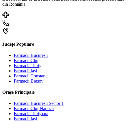
din România.
Județe Populare
Farmacii
București
Farmacii
Cluj
Farmacii
Timiș
Farmacii
Iași
Farmacii
Constanța
Farmacii
Brașov
Orașe Principale
Farmacii
București Sector 1
Farmacii
Cluj-Napoca
Farmacii
Timișoara
Farmacii
Iași