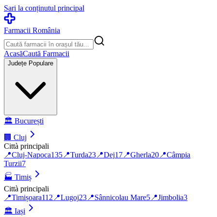
Sari la conținutul principal
Farmacii România
Acasă
Caută Farmacii
Județe Populare
🏛️
București
🏢
Cluj
Città principali
📍
Cluj-Napoca
135
📍
Turda
23
📍
Dej
17
📍
Gherla
20
📍
Câmpia
Turzii
7
🏭
Timiș
Città principali
📍
Timișoara
112
📍
Lugoj
23
📍
Sânnicolau Mare
5
📍
Jimbolia
3
🏛️
Iași