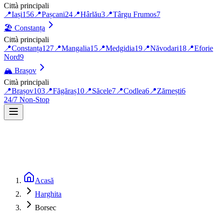
Città principali
📍
Iași
156
📍
Pașcani
24
📍
Hârlău
3
📍
Târgu Frumos
7
🏖️
Constanța
Città principali
📍
Constanța
127
📍
Mangalia
15
📍
Medgidia
19
📍
Năvodari
18
📍
Eforie
Nord
9
🏔️
Brașov
Città principali
📍
Brașov
103
📍
Făgăraș
10
📍
Săcele
7
📍
Codlea
6
📍
Zărnești
6
24/7 Non-Stop
Acasă
Harghita
Borsec