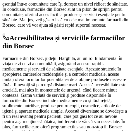
esențial într-o comunitate care își dorește un nivel ridicat de sănătate.
În concluzie, farmaciile din Borsec sunt un pilon de sprijin pentru
comunitate, oferind acces facil la produse și servicii esențiale pentru
sănătate. Mai jos, veți găsi o listă cu cele mai importante farmacii din
Borsec, care vă vor ajuta să găsiți rapid suportul necesar.
Accesibilitatea și serviciile farmaciilor
din Borsec
Farmaciile din Borsec, județul Harghita, au un rol fundamental în
viața de zi cu zi a comunității, asigurând accesul rapid la
medicamente și servicii de sănătate esențiale. Așezate strategic în
apropierea cartierelor rezidențiale și a centrelor medicale, aceste
unități oferă locuitorilor posibilitatea de a obține produsele necesare
fără a fi nevoiți să parcurgă distanțe mari. Această accesibilitate este
crucială, mai ales în momentele de urgență, când fiecare minut
contează. Gama variată de servicii și produse disponibile în
farmaciile din Borsec include medicamente cu și fără rețetă,
suplimente nutritive, produse pentru copii, cosmetice, articole de
igienă și aparate medicale simple. Această diversitate se dovedește a
fi un real avantaj pentru pacienți, care pot găsi tot ce au nevoie
pentru a-și menține sănătatea, indiferent de vârstă sau necesitate. În
plus, farmaciile care oferă program extins sau non-stop în Borsec