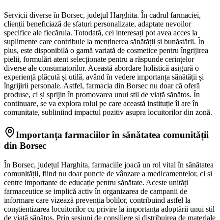
Servicii diverse în Borsec, județul Harghita. În cadrul farmaciei,
clienții beneficiază de sfaturi personalizate, adaptate nevoilor
specifice ale fiecăruia. Totodată, cei interesați pot avea acces la
suplimente care contribuie la menținerea sănătății și bunăstării. În
plus, este disponibilă o gamă variată de cosmetice pentru îngrijirea
pielii, formulări atent selecționate pentru a răspunde cerințelor
diverse ale consumatorilor. Această abordare holistică asigură o
experiență plăcută și utilă, având în vedere importanța sănătății și
îngrijirii personale. Astfel, farmacia din Borsec nu doar că oferă
produse, ci și sprijin în promovarea unui stil de viață sănătos. În
continuare, se va explora rolul pe care această instituție îl are în
comunitate, subliniind impactul pozitiv asupra locuitorilor din zonă.
Importanța farmaciilor în sănătatea comunității
din Borsec
În Borsec, județul Harghita, farmaciile joacă un rol vital în sănătatea
comunității, fiind nu doar puncte de vânzare a medicamentelor, ci și
centre importante de educație pentru sănătate. Aceste unități
farmaceutice se implică activ în organizarea de campanii de
informare care vizează prevenția bolilor, contribuind astfel la
conștientizarea locuitorilor cu privire la importanța adoptării unui stil
de viață sănătos. Prin sesiuni de consiliere și distribuirea de materiale