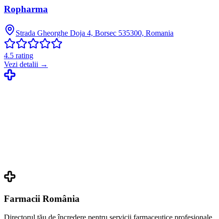
Ropharma
Strada Gheorghe Doja 4, Borsec 535300, Romania
4.5
rating
Vezi detalii →
Farmacii România
Directorul tău de încredere pentru servicii farmaceutice profesionale