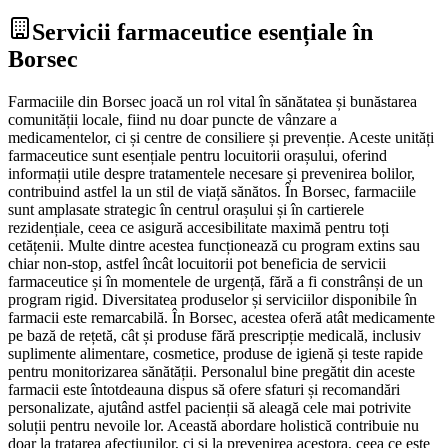
Servicii farmaceutice esențiale în
Borsec
Farmaciile din Borsec joacă un rol vital în sănătatea și bunăstarea
comunității locale, fiind nu doar puncte de vânzare a
medicamentelor, ci și centre de consiliere și prevenție. Aceste unități
farmaceutice sunt esențiale pentru locuitorii orașului, oferind
informații utile despre tratamentele necesare și prevenirea bolilor,
contribuind astfel la un stil de viață sănătos. În Borsec, farmaciile
sunt amplasate strategic în centrul orașului și în cartierele
rezidențiale, ceea ce asigură accesibilitate maximă pentru toți
cetățenii. Multe dintre acestea funcționează cu program extins sau
chiar non-stop, astfel încât locuitorii pot beneficia de servicii
farmaceutice și în momentele de urgență, fără a fi constrânși de un
program rigid. Diversitatea produselor și serviciilor disponibile în
farmacii este remarcabilă. În Borsec, acestea oferă atât medicamente
pe bază de rețetă, cât și produse fără prescripție medicală, inclusiv
suplimente alimentare, cosmetice, produse de igienă și teste rapide
pentru monitorizarea sănătății. Personalul bine pregătit din aceste
farmacii este întotdeauna dispus să ofere sfaturi și recomandări
personalizate, ajutând astfel pacienții să aleagă cele mai potrivite
soluții pentru nevoile lor. Această abordare holistică contribuie nu
doar la tratarea afecțiunilor, ci și la prevenirea acestora, ceea ce este