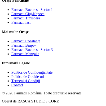
Orașe Principale
Farmacii
București Sector 1
Farmacii
Cluj-Napoca
Farmacii
Timișoara
Farmacii
Iași
Mai multe Orașe
Farmacii
Constanța
Farmacii
Brașov
Farmacii
București Sector 3
Farmacii
Mangalia
Informații Legale
Politica de Confidențialitate
Politica de Cookie-uri
Termeni și Condiții
Contact
©
2026
Farmacii România. Toate drepturile rezervate.
Operat de
RASCA STUDIOS CORP.