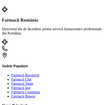
Farmacii România
Directorul tău de încredere pentru servicii farmaceutice profesionale
din România.
Județe Populare
Farmacii
București
Farmacii
Cluj
Farmacii
Timiș
Farmacii
Iași
Farmacii
Constanța
Farmacii
Brașov