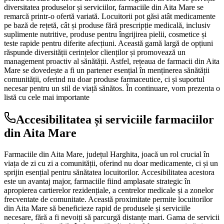
diversitatea produselor și serviciilor, farmaciile din Aita Mare se
remarcă printr-o ofertă variată. Locuitorii pot găsi atât medicamente
pe bază de rețetă, cât și produse fără prescripție medicală, inclusiv
suplimente nutritive, produse pentru îngrijirea pielii, cosmetice și
teste rapide pentru diferite afecțiuni. Această gamă largă de opțiuni
răspunde diversității cerințelor clienților și promovează un
management proactiv al sănătății. Astfel, rețeaua de farmacii din Aita
Mare se dovedește a fi un partener esențial în menținerea sănătății
comunității, oferind nu doar produse farmaceutice, ci și suportul
necesar pentru un stil de viață sănătos. În continuare, vom prezenta o
listă cu cele mai importante
Accesibilitatea și serviciile farmaciilor
din Aita Mare
Farmaciile din Aita Mare, județul Harghita, joacă un rol crucial în
viața de zi cu zi a comunității, oferind nu doar medicamente, ci și un
sprijin esențial pentru sănătatea locuitorilor. Accesibilitatea acestora
este un avantaj major, farmaciile fiind amplasate strategic în
apropierea cartierelor rezidențiale, a centrelor medicale și a zonelor
frecventate de comunitate. Această proximitate permite locuitorilor
din Aita Mare să beneficieze rapid de produsele și serviciile
necesare, fără a fi nevoiți să parcurgă distanțe mari. Gama de servicii