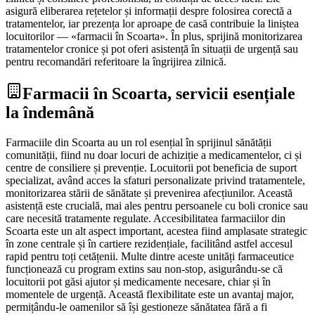
asigură eliberarea rețetelor și informații despre folosirea corectă a
tratamentelor, iar prezența lor aproape de casă contribuie la liniștea
locuitorilor — «farmacii în Scoarta». În plus, sprijină monitorizarea
tratamentelor cronice și pot oferi asistență în situații de urgență sau
pentru recomandări referitoare la îngrijirea zilnică.
Farmacii în Scoarta, servicii esențiale
la îndemână
Farmaciile din Scoarta au un rol esențial în sprijinul sănătății
comunității, fiind nu doar locuri de achiziție a medicamentelor, ci și
centre de consiliere și prevenție. Locuitorii pot beneficia de suport
specializat, având acces la sfaturi personalizate privind tratamentele,
monitorizarea stării de sănătate și prevenirea afecțiunilor. Această
asistență este crucială, mai ales pentru persoanele cu boli cronice sau
care necesită tratamente regulate. Accesibilitatea farmaciilor din
Scoarta este un alt aspect important, acestea fiind amplasate strategic
în zone centrale și în cartiere rezidențiale, facilitând astfel accesul
rapid pentru toți cetățenii. Multe dintre aceste unități farmaceutice
funcționează cu program extins sau non-stop, asigurându-se că
locuitorii pot găsi ajutor și medicamente necesare, chiar și în
momentele de urgență. Această flexibilitate este un avantaj major,
permițându-le oamenilor să își gestioneze sănătatea fără a fi