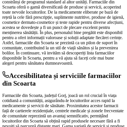
constrânși de programul standard al altor unități. Farmaciile din
Scoarta oferă o gamă diversificată de produse și servicii, acoperind
toate nevoile locuitorilor. De la medicamente eliberate pe bază de
rețetă la cele fără prescripție, suplimente nutritive, produse de igienă,
cosmetice dermato-cosmetice și teste rapide pentru diverse afecțiuni,
acestea se dovedește a fi un punct de plecare excelent pentru
menținerea sănătății. În plus, personalul bine pregătit este disponibil
pentru a oferi informații valoroase și soluții adaptate fiecărei cerințe.
Astfel, farmaciile din Scoarta se prezintă ca un pilon de suport în
comunitate, contribuind la un stil de viață sănătos și la prevenirea
bolilor. În continuare, vă invităm să descoperiți lista farmaciilor
disponibile în Scoarta, pentru a vă ajuta să faceți cele mai bune
alegeri pentru sănătatea dumneavoastră.
Accesibilitatea și serviciile farmaciilor
din Scoarta
Farmaciile din Scoarta, județul Gorj, joacă un rol crucial în viața
cotidiană a comunității, asigurându-le locuitorilor acces rapid la
medicamente și servicii de sănătate. Proximitatea acestor farmacii
față de cartierele rezidențiale, centrele medicale și zonele frecventate
de comunitate reprezintă un avantaj semnificativ, permițând
locuitorilor din Scoarta să obțină rapid produsele necesare fără a fi
nevoiți să parcurgă distanțe mari. Gama variată de servicii și produse