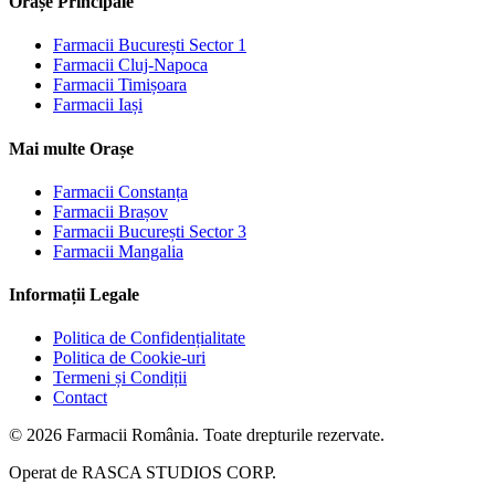
Orașe Principale
Farmacii
București Sector 1
Farmacii
Cluj-Napoca
Farmacii
Timișoara
Farmacii
Iași
Mai multe Orașe
Farmacii
Constanța
Farmacii
Brașov
Farmacii
București Sector 3
Farmacii
Mangalia
Informații Legale
Politica de Confidențialitate
Politica de Cookie-uri
Termeni și Condiții
Contact
©
2026
Farmacii România. Toate drepturile rezervate.
Operat de
RASCA STUDIOS CORP.