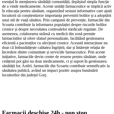
esențial în menținerea sănătății comunității, depășind simpla funcție
de a vinde medicamente. Aceste unități farmaceutice se implică activ
în educația pentru sănătate, organizând sesiuni informative care ajută
locuitorii să conștientizeze importanța prevenirii bolilor și a adoptării
unui stil de viață sănătos. Prin campanii de prevenție, farmaciile din
Scoarta contribuie la informarea populației despre riscurile bolilor
cronice și despre necesitatea controalelor medicale regulate. De
asemenea, colaborarea strânsă cu medicii din zonă permite
farmacistilor să ofere sfaturi personalizate, facilitând gestionarea
eficientă a pacienților cu afecțiuni cronice. Această interacțiune nu
doar că îmbunătățește calitatea îngrijirii, dar și întărește relația de
încredere dintre comunitate și serviciile farmaceutice. Prin aceste
inițiative, farmaciile devin centre de resurse pentru sănătate, unde
cetățenii pot găsi nu doar medicamente, ci și suport în gestionarea
sănătății lor. Astfel, farmaciile din Scoarta contribuie semnificativ la
sănătatea publică, având un impact pozitiv asupra bunăstării
locuitorilor din județul Gorj.
Farmacii deschise 24h - non stop