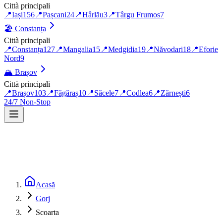
Città principali
📍
Iași
156
📍
Pașcani
24
📍
Hârlău
3
📍
Târgu Frumos
7
🏖️
Constanța
Città principali
📍
Constanța
127
📍
Mangalia
15
📍
Medgidia
19
📍
Năvodari
18
📍
Eforie
Nord
9
🏔️
Brașov
Città principali
📍
Brașov
103
📍
Făgăraș
10
📍
Săcele
7
📍
Codlea
6
📍
Zărnești
6
24/7 Non-Stop
Acasă
Gorj
Scoarta