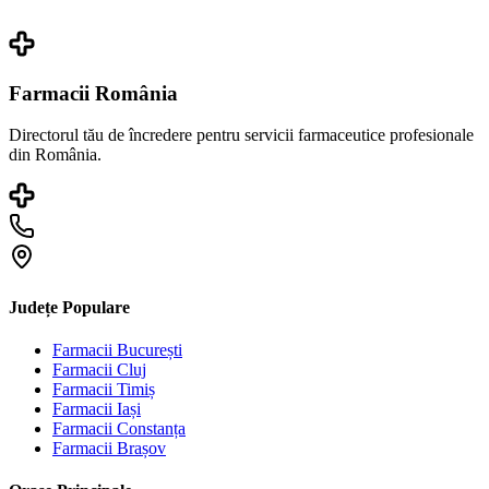
Farmacii România
Directorul tău de încredere pentru servicii farmaceutice profesionale
din România.
Județe Populare
Farmacii
București
Farmacii
Cluj
Farmacii
Timiș
Farmacii
Iași
Farmacii
Constanța
Farmacii
Brașov