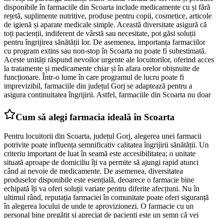
disponibile în farmaciile din Scoarta include medicamente cu și fără
rețetă, suplimente nutritive, produse pentru copii, cosmetice, articole
de igienă și aparate medicale simple. Această diversitate asigură că
toți pacienții, indiferent de vârstă sau necesitate, pot găsi soluții
pentru îngrijirea sănătății lor. De asemenea, importanța farmaciilor
cu program extins sau non-stop în Scoarta nu poate fi subestimată.
Aceste unități răspund nevoilor urgente ale locuitorilor, oferind acces
la tratamente și medicamente chiar și în afara orelor obișnuite de
funcționare. Într-o lume în care programul de lucru poate fi
imprevizibil, farmaciile din județul Gorj se adaptează pentru a
asigura continuitatea îngrijirii. Astfel, farmaciile din Scoarta nu doar
Cum să alegi farmacia ideală în Scoarta
Pentru locuitorii din Scoarta, județul Gorj, alegerea unei farmacii
potrivite poate influența semnificativ calitatea îngrijirii sănătății. Un
criteriu important de luat în seamă este accesibilitatea; o unitate
situată aproape de domiciliu îți va permite să ajungi rapid atunci
când ai nevoie de medicamente. De asemenea, diversitatea
produselor disponibile este esențială, deoarece o farmacie bine
echipată îți va oferi soluții variate pentru diferite afecțiuni. Nu în
ultimul rând, reputația farmaciei în comunitate poate oferi siguranță
în alegerea locului de unde te aprovizionezi. O farmacie cu un
personal bine pregătit și apreciat de pacienți este un semn că vei