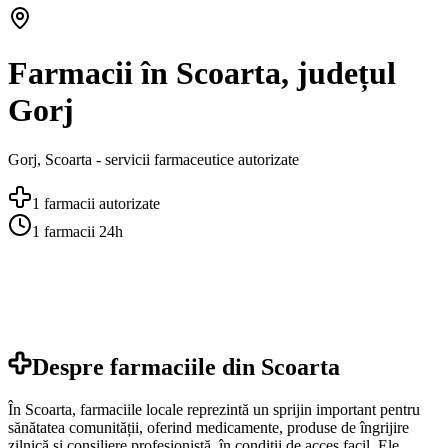
Farmacii în Scoarta, județul
Gorj
Gorj
,
Scoarta
- servicii farmaceutice autorizate
1
farmacii autorizate
1
farmacii 24h
Despre farmaciile din
Scoarta
În Scoarta, farmaciile locale reprezintă un sprijin important pentru
sănătatea comunității, oferind medicamente, produse de îngrijire
zilnică și consiliere profesionistă, în condiții de acces facil. Ele