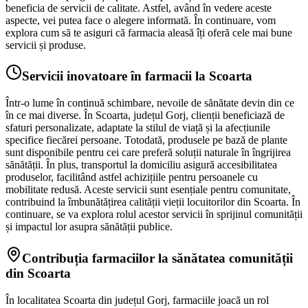
beneficia de servicii de calitate. Astfel, având în vedere aceste
aspecte, vei putea face o alegere informată. În continuare, vom
explora cum să te asiguri că farmacia aleasă îți oferă cele mai bune
servicii și produse.
Servicii inovatoare în farmacii la Scoarta
Într-o lume în continuă schimbare, nevoile de sănătate devin din ce
în ce mai diverse. În Scoarta, județul Gorj, clienții beneficiază de
sfaturi personalizate, adaptate la stilul de viață și la afecțiunile
specifice fiecărei persoane. Totodată, produsele pe bază de plante
sunt disponibile pentru cei care preferă soluții naturale în îngrijirea
sănătății. În plus, transportul la domiciliu asigură accesibilitatea
produselor, facilitând astfel achizițiile pentru persoanele cu
mobilitate redusă. Aceste servicii sunt esențiale pentru comunitate,
contribuind la îmbunătățirea calității vieții locuitorilor din Scoarta. În
continuare, se va explora rolul acestor servicii în sprijinul comunității
și impactul lor asupra sănătății publice.
Contribuția farmaciilor la sănătatea comunității
din Scoarta
În localitatea Scoarta din județul Gorj, farmaciile joacă un rol