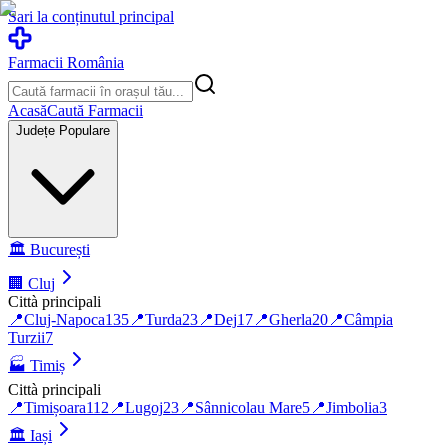
Sari la conținutul principal
Farmacii România
Acasă
Caută Farmacii
Județe Populare
🏛️
București
🏢
Cluj
Città principali
📍
Cluj-Napoca
135
📍
Turda
23
📍
Dej
17
📍
Gherla
20
📍
Câmpia
Turzii
7
🏭
Timiș
Città principali
📍
Timișoara
112
📍
Lugoj
23
📍
Sânnicolau Mare
5
📍
Jimbolia
3
🏛️
Iași