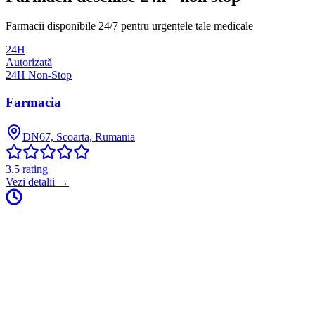
Farmacii disponibile 24/7 pentru urgențele tale medicale
24H
Autorizată
24H Non-Stop
Farmacia
DN67, Scoarta, Rumania
3.5
rating
Vezi detalii →