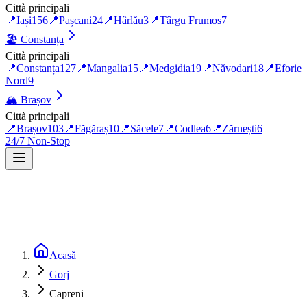
Città principali
📍
Iași
156
📍
Pașcani
24
📍
Hârlău
3
📍
Târgu Frumos
7
🏖️
Constanța
Città principali
📍
Constanța
127
📍
Mangalia
15
📍
Medgidia
19
📍
Năvodari
18
📍
Eforie
Nord
9
🏔️
Brașov
Città principali
📍
Brașov
103
📍
Făgăraș
10
📍
Săcele
7
📍
Codlea
6
📍
Zărnești
6
24/7 Non-Stop
Acasă
Gorj
Capreni