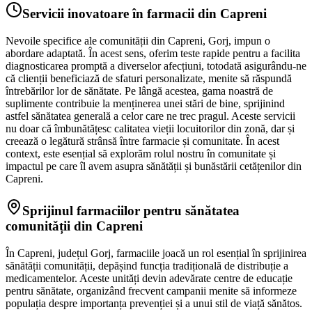
Servicii inovatoare în farmacii din Capreni
Nevoile specifice ale comunității din Capreni, Gorj, impun o
abordare adaptată. În acest sens, oferim teste rapide pentru a facilita
diagnosticarea promptă a diverselor afecțiuni, totodată asigurându-ne
că clienții beneficiază de sfaturi personalizate, menite să răspundă
întrebărilor lor de sănătate. Pe lângă acestea, gama noastră de
suplimente contribuie la menținerea unei stări de bine, sprijinind
astfel sănătatea generală a celor care ne trec pragul. Aceste servicii
nu doar că îmbunătățesc calitatea vieții locuitorilor din zonă, dar și
creează o legătură strânsă între farmacie și comunitate. În acest
context, este esențial să explorăm rolul nostru în comunitate și
impactul pe care îl avem asupra sănătății și bunăstării cetățenilor din
Capreni.
Sprijinul farmaciilor pentru sănătatea
comunității din Capreni
În Capreni, județul Gorj, farmaciile joacă un rol esențial în sprijinirea
sănătății comunității, depășind funcția tradițională de distribuție a
medicamentelor. Aceste unități devin adevărate centre de educație
pentru sănătate, organizând frecvent campanii menite să informeze
populația despre importanța prevenției și a unui stil de viață sănătos.