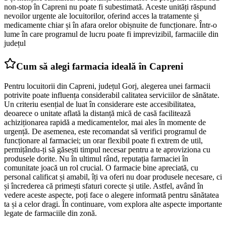
non-stop în Capreni nu poate fi subestimată. Aceste unități răspund
nevoilor urgente ale locuitorilor, oferind acces la tratamente și
medicamente chiar și în afara orelor obișnuite de funcționare. Într-o
lume în care programul de lucru poate fi imprevizibil, farmaciile din
județul
Cum să alegi farmacia ideală în Capreni
Pentru locuitorii din Capreni, județul Gorj, alegerea unei farmacii
potrivite poate influența considerabil calitatea serviciilor de sănătate.
Un criteriu esențial de luat în considerare este accesibilitatea,
deoarece o unitate aflată la distanță mică de casă facilitează
achiziționarea rapidă a medicamentelor, mai ales în momente de
urgență. De asemenea, este recomandat să verifici programul de
funcționare al farmaciei; un orar flexibil poate fi extrem de util,
permițându-ți să găsești timpul necesar pentru a te aproviziona cu
produsele dorite. Nu în ultimul rând, reputația farmaciei în
comunitate joacă un rol crucial. O farmacie bine apreciată, cu
personal calificat și amabil, îți va oferi nu doar produsele necesare, ci
și încrederea că primești sfaturi corecte și utile. Astfel, având în
vedere aceste aspecte, poți face o alegere informată pentru sănătatea
ta și a celor dragi. În continuare, vom explora alte aspecte importante
legate de farmaciile din zonă.