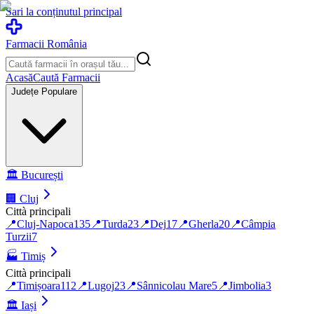
Sari la conținutul principal
Farmacii România
Acasă
Caută Farmacii
Județe Populare
🏛️
București
🏢
Cluj
Città principali
📍
Cluj-Napoca
135
📍
Turda
23
📍
Dej
17
📍
Gherla
20
📍
Câmpia
Turzii
7
🏭
Timiș
Città principali
📍
Timișoara
112
📍
Lugoj
23
📍
Sânnicolau Mare
5
📍
Jimbolia
3
🏛️
Iași