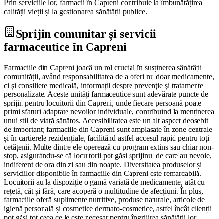
Prin serviciile lor, farmacii în Capreni contribuie la îmbunătățirea
calității vieții și la gestionarea sănătății publice.
Sprijin comunitar și servicii
farmaceutice în Capreni
Farmaciile din Capreni joacă un rol crucial în susținerea sănătății
comunității, având responsabilitatea de a oferi nu doar medicamente,
ci și consiliere medicală, informații despre prevenție și tratamente
personalizate. Aceste unități farmaceutice sunt adevărate puncte de
sprijin pentru locuitorii din Capreni, unde fiecare persoană poate
primi sfaturi adaptate nevoilor individuale, contribuind la menținerea
unui stil de viață sănătos. Accesibilitatea este un alt aspect deosebit
de important; farmaciile din Capreni sunt amplasate în zone centrale
și în cartierele rezidențiale, facilitând astfel accesul rapid pentru toți
cetățenii. Multe dintre ele operează cu program extins sau chiar non-
stop, asigurându-se că locuitorii pot găsi sprijinul de care au nevoie,
indiferent de ora din zi sau din noapte. Diversitatea produselor și
serviciilor disponibile în farmaciile din Capreni este remarcabilă.
Locuitorii au la dispoziție o gamă variată de medicamente, atât cu
rețetă, cât și fără, care acoperă o multitudine de afecțiuni. În plus,
farmaciile oferă suplimente nutritive, produse naturale, articole de
igienă personală și cosmetice dermato-cosmetice, astfel încât clienții
pot găsi tot ceea ce le este necesar pentru îngrijirea sănătății lor.