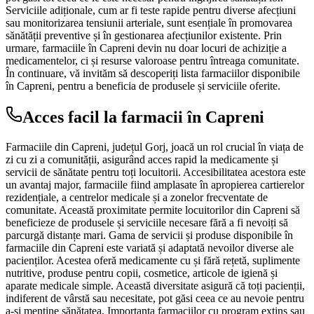
Serviciile adiționale, cum ar fi teste rapide pentru diverse afecțiuni
sau monitorizarea tensiunii arteriale, sunt esențiale în promovarea
sănătății preventive și în gestionarea afecțiunilor existente. Prin
urmare, farmaciile în Capreni devin nu doar locuri de achiziție a
medicamentelor, ci și resurse valoroase pentru întreaga comunitate.
În continuare, vă invităm să descoperiți lista farmaciilor disponibile
în Capreni, pentru a beneficia de produsele și serviciile oferite.
Acces facil la farmacii în Capreni
Farmaciile din Capreni, județul Gorj, joacă un rol crucial în viața de
zi cu zi a comunității, asigurând acces rapid la medicamente și
servicii de sănătate pentru toți locuitorii. Accesibilitatea acestora este
un avantaj major, farmaciile fiind amplasate în apropierea cartierelor
rezidențiale, a centrelor medicale și a zonelor frecventate de
comunitate. Această proximitate permite locuitorilor din Capreni să
beneficieze de produsele și serviciile necesare fără a fi nevoiți să
parcurgă distanțe mari. Gama de servicii și produse disponibile în
farmaciile din Capreni este variată și adaptată nevoilor diverse ale
pacienților. Acestea oferă medicamente cu și fără rețetă, suplimente
nutritive, produse pentru copii, cosmetice, articole de igienă și
aparate medicale simple. Această diversitate asigură că toți pacienții,
indiferent de vârstă sau necesitate, pot găsi ceea ce au nevoie pentru
a-și menține sănătatea. Importanța farmaciilor cu program extins sau