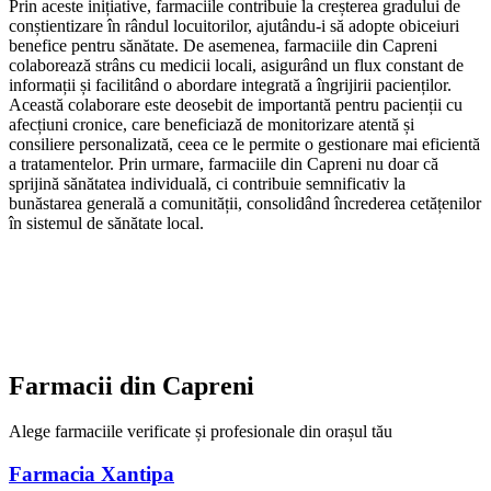
Prin aceste inițiative, farmaciile contribuie la creșterea gradului de
conștientizare în rândul locuitorilor, ajutându-i să adopte obiceiuri
benefice pentru sănătate. De asemenea, farmaciile din Capreni
colaborează strâns cu medicii locali, asigurând un flux constant de
informații și facilitând o abordare integrată a îngrijirii pacienților.
Această colaborare este deosebit de importantă pentru pacienții cu
afecțiuni cronice, care beneficiază de monitorizare atentă și
consiliere personalizată, ceea ce le permite o gestionare mai eficientă
a tratamentelor. Prin urmare, farmaciile din Capreni nu doar că
sprijină sănătatea individuală, ci contribuie semnificativ la
bunăstarea generală a comunității, consolidând încrederea cetățenilor
în sistemul de sănătate local.
Farmacii din
Capreni
Alege farmaciile verificate și profesionale din orașul tău
Farmacia Xantipa