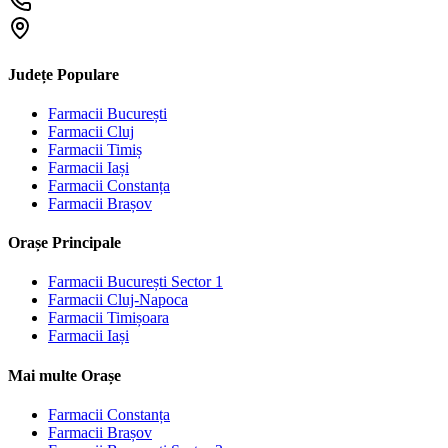
Județe Populare
Farmacii
București
Farmacii
Cluj
Farmacii
Timiș
Farmacii
Iași
Farmacii
Constanța
Farmacii
Brașov
Orașe Principale
Farmacii
București Sector 1
Farmacii
Cluj-Napoca
Farmacii
Timișoara
Farmacii
Iași
Mai multe Orașe
Farmacii
Constanța
Farmacii
Brașov