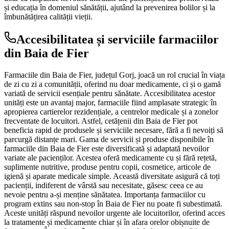
și educația în domeniul sănătății, ajutând la prevenirea bolilor și la
îmbunătățirea calității vieții.
Accesibilitatea și serviciile farmaciilor
din Baia de Fier
Farmaciile din Baia de Fier, județul Gorj, joacă un rol crucial în viața
de zi cu zi a comunității, oferind nu doar medicamente, ci și o gamă
variată de servicii esențiale pentru sănătate. Accesibilitatea acestor
unități este un avantaj major, farmaciile fiind amplasate strategic în
apropierea cartierelor rezidențiale, a centrelor medicale și a zonelor
frecventate de locuitori. Astfel, cetățenii din Baia de Fier pot
beneficia rapid de produsele și serviciile necesare, fără a fi nevoiți să
parcurgă distanțe mari. Gama de servicii și produse disponibile în
farmaciile din Baia de Fier este diversificată și adaptată nevoilor
variate ale pacienților. Acestea oferă medicamente cu și fără rețetă,
suplimente nutritive, produse pentru copii, cosmetice, articole de
igienă și aparate medicale simple. Această diversitate asigură că toți
pacienții, indiferent de vârstă sau necesitate, găsesc ceea ce au
nevoie pentru a-și menține sănătatea. Importanța farmaciilor cu
program extins sau non-stop în Baia de Fier nu poate fi subestimată.
Aceste unități răspund nevoilor urgente ale locuitorilor, oferind acces
la tratamente și medicamente chiar și în afara orelor obișnuite de