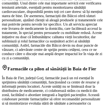
comunității. Unul dintre cele mai importante servicii este verificarea
tensiunii arteriale, esențială pentru monitorizarea sănătății
cardiovasculare, disponibilă pentru toți cei care doresc să își mențină
starea de bine. De asemenea, farmaciștii din Băicoi oferă sfaturi
personalizate, ajutând clienții să aleagă produsele și tratamentele cele
mai potrivite pentru nevoile lor specifice. Un alt serviciu apreciat
este livrarea de medicamente la domiciliu, care facilitează accesul la
tratamente, în special pentru persoanele cu mobilitate redusă. Aceste
inițiative nu doar că îmbunătățesc calitatea vieții locuitorilor, dar
subliniază și rolul farmaciilor ca susținători activi ai sănătății
comunității. Astfel, farmaciile din Băicoi devin nu doar puncte de
vânzare, ci adevărate centre de sprijin pentru cetățeni, ceea ce ne
conduce către o discuție mai amplă despre impactul lor în viața de zi
cu zi a comunității.
Farmaciile ca pilon al sănătății în Baia de Fier
În Baia de Fier, județul Gorj, farmaciile joacă un rol esențial în
sprijinirea sănătății comunității, funcționând ca centre de resurse și
informații pentru locuitori. Aceste unități nu se limitează doar la
distribuirea de medicamente, ci colaborează strâns cu medicii din
zonă, facilitând o abordare integrată a îngrijirii pacienților. Această
colaborare permite farmaciștilor să ofere recomandări personalizate
și să monitorizeze evoluția stării de sănătate a persoanelor cu