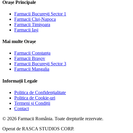
Orașe Principale
Farmacii
București Sector 1
Farmacii
Cluj-Napoca
Farmacii
Timișoara
Farmacii
Iași
Mai multe Orașe
Farmacii
Constanța
Farmacii
Brașov
Farmacii
București Sector 3
Farmacii
Mangalia
Informații Legale
Politica de Confidențialitate
Politica de Cookie-uri
Termeni și Condiții
Contact
©
2026
Farmacii România. Toate drepturile rezervate.
Operat de
RASCA STUDIOS CORP.