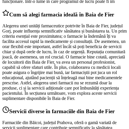
funcționare. Într-o lume în care programul de lucru poate fi im
Cum să alegi farmacia ideală în Baia de Fier
Alegerea unei unități farmaceutice potrivite în Baia de Fier, județul
Gorj, poate influența semnificativ sănătatea și bunăstarea ta. Un prim
criteriu esențial este proximitatea; o farmacie la îndemână îți va
facilita accesul rapid la medicamente și consultații. De asemenea, un
orar flexibil este important, astfel încât să poți beneficia de servicii
chiar și după orele de lucru, în caz de urgență. Reputația comunitară
joacă, de asemenea, un rol crucial. O farmacie bine cotată, apreciată
de locuitorii din Baia de Fier, va avea un personal profesionist,
capabil să ofere sfaturi utile. În plus, colaborarea cu medicii locali
poate asigura o îngrijire mai bună, iar farmaciștii pot juca un rol
educațional, ajutând pacienții să înțeleagă mai bine medicamentele
prescrise. Astfel, alegerea unei farmacii nu se rezumă doar la
produse, ci și la servicii adiționale care pot îmbunătăți experiența
pacientului. În secțiunea următoare, vom explora aceste servicii
suplimentare disponibile în Baia de Fier.
Servicii diverse în farmaciile din Baia de Fier
Farmaciile din Băicoi, județul Prahova, oferă o gamă variată de
servicii suplimentare care contribuie semnificativ la sănătatea