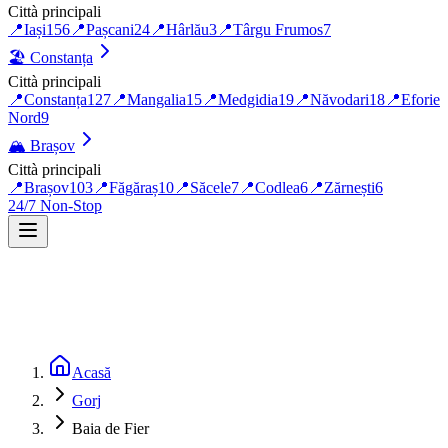
Città principali
📍
Iași
156
📍
Pașcani
24
📍
Hârlău
3
📍
Târgu Frumos
7
🏖️
Constanța
Città principali
📍
Constanța
127
📍
Mangalia
15
📍
Medgidia
19
📍
Năvodari
18
📍
Eforie
Nord
9
🏔️
Brașov
Città principali
📍
Brașov
103
📍
Făgăraș
10
📍
Săcele
7
📍
Codlea
6
📍
Zărnești
6
24/7 Non-Stop
Acasă
Gorj
Baia de Fier