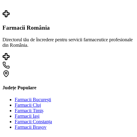
Farmacii România
Directorul tău de încredere pentru servicii farmaceutice profesionale
din România.
Județe Populare
Farmacii
București
Farmacii
Cluj
Farmacii
Timiș
Farmacii
Iași
Farmacii
Constanța
Farmacii
Brașov