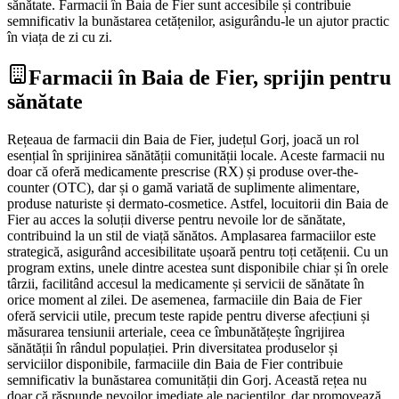
sănătate. Farmacii în Baia de Fier sunt accesibile și contribuie
semnificativ la bunăstarea cetățenilor, asigurându-le un ajutor practic
în viața de zi cu zi.
Farmacii în Baia de Fier, sprijin pentru
sănătate
Rețeaua de farmacii din Baia de Fier, județul Gorj, joacă un rol
esențial în sprijinirea sănătății comunității locale. Aceste farmacii nu
doar că oferă medicamente prescrise (RX) și produse over-the-
counter (OTC), dar și o gamă variată de suplimente alimentare,
produse naturiste și dermato-cosmetice. Astfel, locuitorii din Baia de
Fier au acces la soluții diverse pentru nevoile lor de sănătate,
contribuind la un stil de viață sănătos. Amplasarea farmaciilor este
strategică, asigurând accesibilitate ușoară pentru toți cetățenii. Cu un
program extins, unele dintre acestea sunt disponibile chiar și în orele
târzii, facilitând accesul la medicamente și servicii de sănătate în
orice moment al zilei. De asemenea, farmaciile din Baia de Fier
oferă servicii utile, precum teste rapide pentru diverse afecțiuni și
măsurarea tensiunii arteriale, ceea ce îmbunătățește îngrijirea
sănătății în rândul populației. Prin diversitatea produselor și
serviciilor disponibile, farmaciile din Baia de Fier contribuie
semnificativ la bunăstarea comunității din Gorj. Această rețea nu
doar că răspunde nevoilor imediate ale pacienților, dar promovează