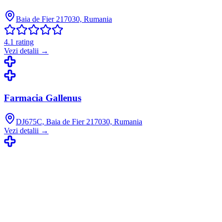
Baia de Fier 217030, Rumania
4.1
rating
Vezi detalii →
Farmacia Gallenus
DJ675C, Baia de Fier 217030, Rumania
Vezi detalii →