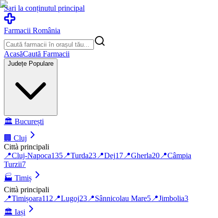
Sari la conținutul principal
Farmacii România
Acasă
Caută Farmacii
Județe Populare
🏛️
București
🏢
Cluj
Città principali
📍
Cluj-Napoca
135
📍
Turda
23
📍
Dej
17
📍
Gherla
20
📍
Câmpia
Turzii
7
🏭
Timiș
Città principali
📍
Timișoara
112
📍
Lugoj
23
📍
Sânnicolau Mare
5
📍
Jimbolia
3
🏛️
Iași