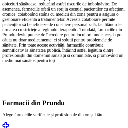
obiceiuri sănătoase, reducând astfel riscurile de îmbolnăvire. De
asemenea, farmaciile oferă un sprijin esențial pacienților cu afecțiuni
cronice, colaborând strâns cu medicii din zonă pentru a asigura o
gestionare eficientă a tratamentelor. Această colaborare permite
pacienților să beneficieze de consiliere personalizată, facilitându-le
urmarea cu strictețe a regimului terapeutic. Totodată, farmaciile din
Prundu devin puncte de încredere pentru locuitori, unde aceștia pot
căuta nu doar medicamente, ci și soluții pentru problemele de
sănătate. Prin toate aceste activități, farmaciile contribuie
semnificativ la sănătatea publică, întărind astfel legătura dintre
profesioniștii din domeniul sănătății și comunitate, și promovând un
mediu mai sănătos pentru toți
Farmacii din
Prundu
Alege farmaciile verificate și profesionale din orașul tău