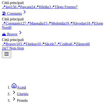
Città principali
📍
Iași
156
📍
Pașcani
24
📍
Hârlău
3
📍
Târgu Frumos
7
🏖️
Constanța
Città principali
📍
Constanța
127
📍
Mangalia
15
📍
Medgidia
19
📍
Năvodari
18
📍
Eforie
Nord
9
🏔️
Brașov
Città principali
📍
Brașov
103
📍
Făgăraș
10
📍
Săcele
7
📍
Codlea
6
📍
Zărnești
6
24/7 Non-Stop
Acasă
Giurgiu
Prundu