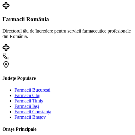
Farmacii România
Directorul tău de încredere pentru servicii farmaceutice profesionale
din România.
Județe Populare
Farmacii
București
Farmacii
Cluj
Farmacii
Timiș
Farmacii
Iași
Farmacii
Constanța
Farmacii
Brașov
Orașe Principale