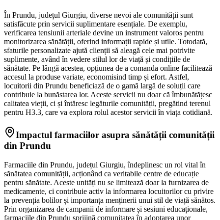
În Prundu, județul Giurgiu, diverse nevoi ale comunității sunt
satisfăcute prin servicii suplimentare esențiale. De exemplu,
verificarea tensiunii arteriale devine un instrument valoros pentru
monitorizarea sănătății, oferind informații rapide și utile. Totodată,
sfaturile personalizate ajută clienții să aleagă cele mai potrivite
suplimente, având în vedere stilul lor de viață și condițiile de
sănătate. Pe lângă acestea, opțiunea de a comanda online facilitează
accesul la produse variate, economisind timp și efort. Astfel,
locuitorii din Prundu beneficiază de o gamă largă de soluții care
contribuie la bunăstarea lor. Aceste servicii nu doar că îmbunătățesc
calitatea vieții, ci și întăresc legăturile comunității, pregătind terenul
pentru H3.3, care va explora rolul acestor servicii în viața cotidiană.
Impactul farmaciilor asupra sănătății comunității
din Prundu
Farmaciile din Prundu, județul Giurgiu, îndeplinesc un rol vital în
sănătatea comunității, acționând ca veritabile centre de educație
pentru sănătate. Aceste unități nu se limitează doar la furnizarea de
medicamente, ci contribuie activ la informarea locuitorilor cu privire
la prevenția bolilor și importanța menținerii unui stil de viață sănătos.
Prin organizarea de campanii de informare și sesiuni educaționale,
farmaciile din Prundu sprijină comunitatea în adoptarea unor