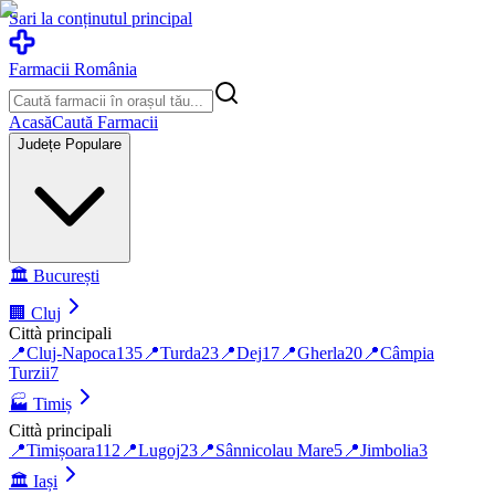
Sari la conținutul principal
Farmacii România
Acasă
Caută Farmacii
Județe Populare
🏛️
București
🏢
Cluj
Città principali
📍
Cluj-Napoca
135
📍
Turda
23
📍
Dej
17
📍
Gherla
20
📍
Câmpia
Turzii
7
🏭
Timiș
Città principali
📍
Timișoara
112
📍
Lugoj
23
📍
Sânnicolau Mare
5
📍
Jimbolia
3
🏛️
Iași