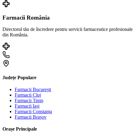
Farmacii România
Directorul tău de încredere pentru servicii farmaceutice profesionale
din România.
Județe Populare
Farmacii
București
Farmacii
Cluj
Farmacii
Timiș
Farmacii
Iași
Farmacii
Constanța
Farmacii
Brașov
Orașe Principale