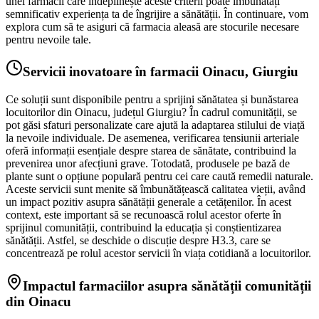
unei farmacii care îndeplinește aceste criterii poate îmbunătăți
semnificativ experiența ta de îngrijire a sănătății. În continuare, vom
explora cum să te asiguri că farmacia aleasă are stocurile necesare
pentru nevoile tale.
Servicii inovatoare în farmacii Oinacu, Giurgiu
Ce soluții sunt disponibile pentru a sprijini sănătatea și bunăstarea
locuitorilor din Oinacu, județul Giurgiu? În cadrul comunității, se
pot găsi sfaturi personalizate care ajută la adaptarea stilului de viață
la nevoile individuale. De asemenea, verificarea tensiunii arteriale
oferă informații esențiale despre starea de sănătate, contribuind la
prevenirea unor afecțiuni grave. Totodată, produsele pe bază de
plante sunt o opțiune populară pentru cei care caută remedii naturale.
Aceste servicii sunt menite să îmbunătățească calitatea vieții, având
un impact pozitiv asupra sănătății generale a cetățenilor. În acest
context, este important să se recunoască rolul acestor oferte în
sprijinul comunității, contribuind la educația și conștientizarea
sănătății. Astfel, se deschide o discuție despre H3.3, care se
concentrează pe rolul acestor servicii în viața cotidiană a locuitorilor.
Impactul farmaciilor asupra sănătății comunității
din Oinacu