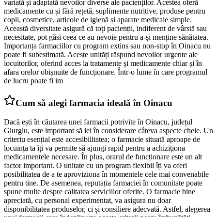
variată și adaptată nevoilor diverse ale pacienților. Acestea oferă
medicamente cu și fără rețetă, suplimente nutritive, produse pentru
copii, cosmetice, articole de igienă și aparate medicale simple.
Această diversitate asigură că toți pacienții, indiferent de vârstă sau
necesitate, pot găsi ceea ce au nevoie pentru a-și menține sănătatea.
Importanța farmaciilor cu program extins sau non-stop în Oinacu nu
poate fi subestimată. Aceste unități răspund nevoilor urgente ale
locuitorilor, oferind acces la tratamente și medicamente chiar și în
afara orelor obișnuite de funcționare. Într-o lume în care programul
de lucru poate fi im
Cum să alegi farmacia ideală în Oinacu
Dacă ești în căutarea unei farmacii potrivite în Oinacu, județul
Giurgiu, este important să iei în considerare câteva aspecte cheie. Un
criteriu esențial este accesibilitatea; o farmacie situată aproape de
locuința ta îți va permite să ajungi rapid pentru a achiziționa
medicamentele necesare. În plus, orarul de funcționare este un alt
factor important. O unitate cu un program flexibil îți va oferi
posibilitatea de a te aproviziona în momentele cele mai convenabile
pentru tine. De asemenea, reputația farmaciei în comunitate poate
spune multe despre calitatea serviciilor oferite. O farmacie bine
apreciată, cu personal experimentat, va asigura nu doar
disponibilitatea produselor, ci și consiliere adecvată. Astfel, alegerea