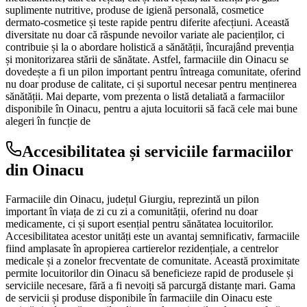
suplimente nutritive, produse de igienă personală, cosmetice
dermato-cosmetice și teste rapide pentru diferite afecțiuni. Această
diversitate nu doar că răspunde nevoilor variate ale pacienților, ci
contribuie și la o abordare holistică a sănătății, încurajând prevenția
și monitorizarea stării de sănătate. Astfel, farmaciile din Oinacu se
dovedește a fi un pilon important pentru întreaga comunitate, oferind
nu doar produse de calitate, ci și suportul necesar pentru menținerea
sănătății. Mai departe, vom prezenta o listă detaliată a farmaciilor
disponibile în Oinacu, pentru a ajuta locuitorii să facă cele mai bune
alegeri în funcție de
Accesibilitatea și serviciile farmaciilor
din Oinacu
Farmaciile din Oinacu, județul Giurgiu, reprezintă un pilon
important în viața de zi cu zi a comunității, oferind nu doar
medicamente, ci și suport esențial pentru sănătatea locuitorilor.
Accesibilitatea acestor unități este un avantaj semnificativ, farmaciile
fiind amplasate în apropierea cartierelor rezidențiale, a centrelor
medicale și a zonelor frecventate de comunitate. Această proximitate
permite locuitorilor din Oinacu să beneficieze rapid de produsele și
serviciile necesare, fără a fi nevoiți să parcurgă distanțe mari. Gama
de servicii și produse disponibile în farmaciile din Oinacu este