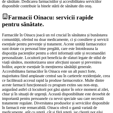
de sănătate. Dedicarea farmacistilor și accesibilitatea serviciilor
disponibile contribuie la binele stării de sănătate din oraș.
Farmacii Oinacu: servicii rapide
pentru sănătate.
Farmaciile în Oinacu joacă un rol crucial în sănătatea și bunăstarea
comunității, oferind nu doar medicamente, ci și consiliere și servicii
esențiale pentru prevenție și tratament. Aceste unități farmaceutice
sunt dotate cu personal bine pregătit, care este întotdeauna la
dispoziția pacienților pentru a oferi informații utile și recomandări
personalizate. Locuitorii pot beneficia de sfaturi legate de stilul de
viață sănătos, monitorizarea unor afecțiuni ușoare și prevenirea
bolilor, aspecte esențiale în menținerea sănătății generale.
Accesibilitatea farmaciilor în Oinacu este un alt punct forte,
majoritatea fiind amplasate central sau în cartierele rezidențiale, ceea
ce facilitează accesul rapid la produse farmaceutice. Multe dintre
aceste farmacii funcționează cu program extins sau non-stop,
asigurând astfel că locuitorii pot găsi ajutor în orice moment al zilei,
chiar și în situații de urgență. Această disponibilitate este deosebit de
importantă pentru persoanele cu nevoi speciale sau care necesită
tratamente regulate. Diversitatea produselor și serviciilor disponibile
în farmacii este remarcabilă. Oinacu oferă o gamă variată de
medicamente, atât cu rețetă, cât și fără rețetă, iar clienții pot găsi