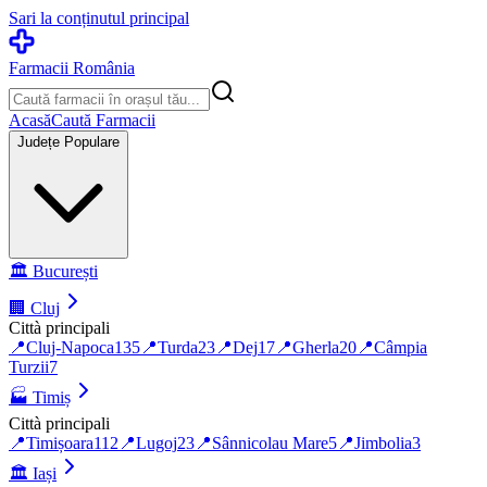
Sari la conținutul principal
Farmacii România
Acasă
Caută Farmacii
Județe Populare
🏛️
București
🏢
Cluj
Città principali
📍
Cluj-Napoca
135
📍
Turda
23
📍
Dej
17
📍
Gherla
20
📍
Câmpia
Turzii
7
🏭
Timiș
Città principali
📍
Timișoara
112
📍
Lugoj
23
📍
Sânnicolau Mare
5
📍
Jimbolia
3
🏛️
Iași