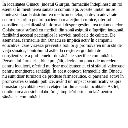
În localitatea Oinacu, județul Giurgiu, farmaciile îndeplinesc un rol
esențial în menținerea sănătății comunității. Aceste unități nu se
limitează doar la distribuirea medicamentelor, ci devin adevărate
centre de sprijin pentru pacienții cu afecțiuni cronice, oferind
consiliere specializată și informații despre gestionarea tratamentelor.
Colaborarea strânsă cu medicii din zonă asigură o îngrijire integrată,
facilitând accesul pacienților la servicii medicale de calitate. De
asemenea, farmaciile din Oinacu se implică activ în campanii
educative, care vizează prevenția bolilor și promovarea unui stil de
viață sănătos, contribuind astfel la creșterea gradului de
conștientizare a problemelor de sănătate specifice comunității.
Personalul farmacist, bine pregătit, devine un punct de încredere
pentru locuitori, oferind nu doar medicamente, ci și sfaturi valoroase
pentru menținerea sănătății. În acest context, farmaciile din Oinacu
nu sunt doar furnizori de produse farmaceutice, ci parteneri activi în
promovarea sănătății publice, având un impact semnificativ asupra
bunăstării și calității vieții cetățenilor din această localitate. Astfel,
continuarea acestei colaborări și implicări este crucială pentru
sănătatea comunității.