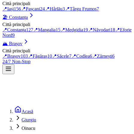
Città principali
📍
Iași
156
📍
Pașcani
24
📍
Hârlău
3
📍
Târgu Frumos
7
🏖️
Constanța
Città principali
📍
Constanța
127
📍
Mangalia
15
📍
Medgidia
19
📍
Năvodari
18
📍
Eforie
Nord
9
🏔️
Brașov
Città principali
📍
Brașov
103
📍
Făgăraș
10
📍
Săcele
7
📍
Codlea
6
📍
Zărnești
6
24/7 Non-Stop
Acasă
Giurgiu
Oinacu