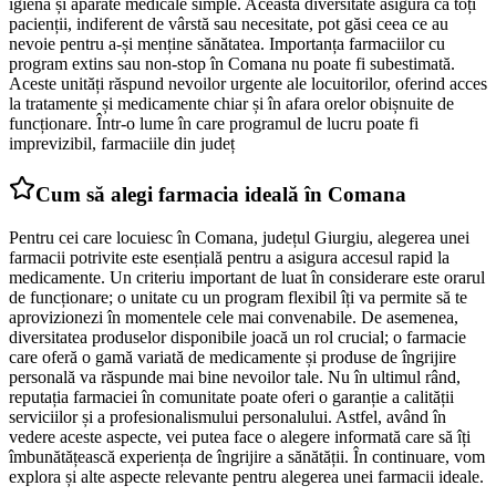
igienă și aparate medicale simple. Această diversitate asigură că toți
pacienții, indiferent de vârstă sau necesitate, pot găsi ceea ce au
nevoie pentru a-și menține sănătatea. Importanța farmaciilor cu
program extins sau non-stop în Comana nu poate fi subestimată.
Aceste unități răspund nevoilor urgente ale locuitorilor, oferind acces
la tratamente și medicamente chiar și în afara orelor obișnuite de
funcționare. Într-o lume în care programul de lucru poate fi
imprevizibil, farmaciile din județ
Cum să alegi farmacia ideală în Comana
Pentru cei care locuiesc în Comana, județul Giurgiu, alegerea unei
farmacii potrivite este esențială pentru a asigura accesul rapid la
medicamente. Un criteriu important de luat în considerare este orarul
de funcționare; o unitate cu un program flexibil îți va permite să te
aprovizionezi în momentele cele mai convenabile. De asemenea,
diversitatea produselor disponibile joacă un rol crucial; o farmacie
care oferă o gamă variată de medicamente și produse de îngrijire
personală va răspunde mai bine nevoilor tale. Nu în ultimul rând,
reputația farmaciei în comunitate poate oferi o garanție a calității
serviciilor și a profesionalismului personalului. Astfel, având în
vedere aceste aspecte, vei putea face o alegere informată care să îți
îmbunătățească experiența de îngrijire a sănătății. În continuare, vom
explora și alte aspecte relevante pentru alegerea unei farmacii ideale.