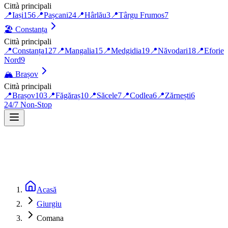
Città principali
📍
Iași
156
📍
Pașcani
24
📍
Hârlău
3
📍
Târgu Frumos
7
🏖️
Constanța
Città principali
📍
Constanța
127
📍
Mangalia
15
📍
Medgidia
19
📍
Năvodari
18
📍
Eforie
Nord
9
🏔️
Brașov
Città principali
📍
Brașov
103
📍
Făgăraș
10
📍
Săcele
7
📍
Codlea
6
📍
Zărnești
6
24/7 Non-Stop
Acasă
Giurgiu
Comana