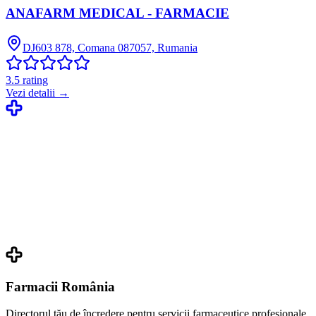
ANAFARM MEDICAL - FARMACIE
DJ603 878, Comana 087057, Rumania
3.5
rating
Vezi detalii →
Farmacii România
Directorul tău de încredere pentru servicii farmaceutice profesionale