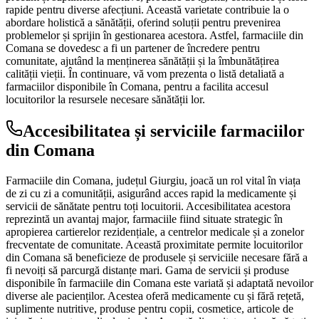
rapide pentru diverse afecțiuni. Această varietate contribuie la o
abordare holistică a sănătății, oferind soluții pentru prevenirea
problemelor și sprijin în gestionarea acestora. Astfel, farmaciile din
Comana se dovedesc a fi un partener de încredere pentru
comunitate, ajutând la menținerea sănătății și la îmbunătățirea
calității vieții. În continuare, vă vom prezenta o listă detaliată a
farmaciilor disponibile în Comana, pentru a facilita accesul
locuitorilor la resursele necesare sănătății lor.
Accesibilitatea și serviciile farmaciilor
din Comana
Farmaciile din Comana, județul Giurgiu, joacă un rol vital în viața
de zi cu zi a comunității, asigurând acces rapid la medicamente și
servicii de sănătate pentru toți locuitorii. Accesibilitatea acestora
reprezintă un avantaj major, farmaciile fiind situate strategic în
apropierea cartierelor rezidențiale, a centrelor medicale și a zonelor
frecventate de comunitate. Această proximitate permite locuitorilor
din Comana să beneficieze de produsele și serviciile necesare fără a
fi nevoiți să parcurgă distanțe mari. Gama de servicii și produse
disponibile în farmaciile din Comana este variată și adaptată nevoilor
diverse ale pacienților. Acestea oferă medicamente cu și fără rețetă,
suplimente nutritive, produse pentru copii, cosmetice, articole de