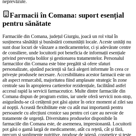
neprevăzute.
Farmacii în Comana: suport esențial
pentru sănătate
Farmaciile din Comana, județul Giurgiu, joacă un rol vital în
susținerea sănătății și bunăstării comunității locale. Aceste unități nu
sunt doar locuri de vânzare a medicamentelor, ci și adevărate centre
de consiliere, unde locuitorii pot beneficia de informații esențiale
privind prevenția bolilor și gestionarea tratamentelor. Personalul
farmaciilor din Comana este bine pregătit să ofere sfaturi
personalizate, ajutând pacienții să facă alegeri informate în ceea ce
privește produsele necesare. Accesibilitatea acestor farmacii este un
alt aspect remarcabil, majoritatea fiind amplasate strategic în zone
centrale sau în apropierea cartierelor rezidențiale, facilitând astfel
accesul rapid la servicii farmaceutice. Multe dintre farmaciile din
Comana dispun de program extins, iar unele oferă servicii non-stop,
asigurându-se că cetățenii pot găsi ajutor în orice moment al zilei sau
al nopții. Această flexibilitate este cu atât mai importantă pentru
persoanele cu afecțiuni cronice sau pentru cei care au nevoie de
tratamente de urgență. Diversitatea produselor disponibile în
farmaciile din Comana este, de asemenea, impresionantă. Locuitorii
pot găsi o gamă largă de medicamente, atât cu rețetă, cât și fără,
precum și suplimente nutritive, produse de igienă, cosmetice și teste