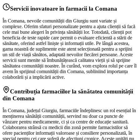
Servicii inovatoare în farmacii la Comana
În Comana, nevoile comunității din Giurgiu sunt variate și
complexe. Oferim sfaturi personalizate pentru a ajuta clienții să facă
cele mai bune alegeri în privința sănătății lor. Totodată, clienții pot
beneficia de teste rapide care permit o evaluare eficientă a stării de
sănătate, oferind astfel liniște și informații utile. Pe lângă acestea,
gama noastră de suplimente este atent selecționată pentru a sprijini
un stil de viață sănătos, adaptată nevoilor fiecărei persoane. Aceste
servicii sunt menite să îmbunătățească calitatea vieții și să sprijine
sănătatea comunității noastre. În curând, vom explora rolul pe care îl
avem în sprijinul comunității din Comana, subliniind importanța
colaborării și a implicării active.
Contribuția farmaciilor la sănătatea comunității
din Comana
În Comana, județul Giurgiu, farmaciile îndeplinesc un rol esențial în
menținerea sănătății comunității, servind nu doar ca puncte de
vânzare pentru medicamente, ci și ca centre de educație sanitară.
Colaborarea strânsă cu medicii din zonă permite farmacistilor să
ofere pacienților informații valoroase și consiliere personalizată, în
special pentru cei care suferă de afecțiuni cronice. Aceste unități nu