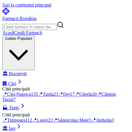
Sari la conținutul principal
Farmacii România
Acasă
Caută Farmacii
Județe Populare
🏛️
București
🏢
Cluj
Città principali
📍
Cluj-Napoca
135
📍
Turda
23
📍
Dej
17
📍
Gherla
20
📍
Câmpia
Turzii
7
🏭
Timiș
Città principali
📍
Timișoara
112
📍
Lugoj
23
📍
Sânnicolau Mare
5
📍
Jimbolia
3
🏛️
Iași