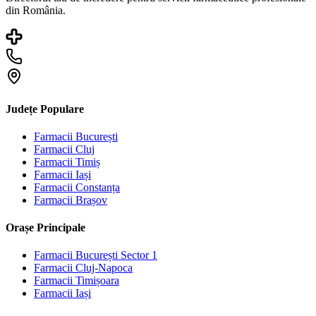
din România.
Județe Populare
Farmacii
București
Farmacii
Cluj
Farmacii
Timiș
Farmacii
Iași
Farmacii
Constanța
Farmacii
Brașov
Orașe Principale
Farmacii
București Sector 1
Farmacii
Cluj-Napoca
Farmacii
Timișoara
Farmacii
Iași