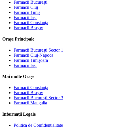
Farmacii
București
Farmacii
Cluj
Farmacii
Timiș
Farmacii
Iași
Farmacii
Constanța
Farmacii
Brașov
Orașe Principale
Farmacii
București Sector 1
Farmacii
Cluj-Napoca
Farmacii
Timișoara
Farmacii
Iași
Mai multe Orașe
Farmacii
Constanța
Farmacii
Brașov
Farmacii
București Sector 3
Farmacii
Mangalia
Informații Legale
Politica de Confidențialitate