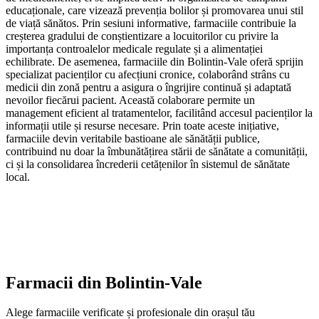
educaționale, care vizează prevenția bolilor și promovarea unui stil
de viață sănătos. Prin sesiuni informative, farmaciile contribuie la
creșterea gradului de conștientizare a locuitorilor cu privire la
importanța controalelor medicale regulate și a alimentației
echilibrate. De asemenea, farmaciile din Bolintin-Vale oferă sprijin
specializat pacienților cu afecțiuni cronice, colaborând strâns cu
medicii din zonă pentru a asigura o îngrijire continuă și adaptată
nevoilor fiecărui pacient. Această colaborare permite un
management eficient al tratamentelor, facilitând accesul pacienților la
informații utile și resurse necesare. Prin toate aceste inițiative,
farmaciile devin veritabile bastioane ale sănătății publice,
contribuind nu doar la îmbunătățirea stării de sănătate a comunității,
ci și la consolidarea încrederii cetățenilor în sistemul de sănătate
local.
Farmacii din
Bolintin-Vale
Alege farmaciile verificate și profesionale din orașul tău