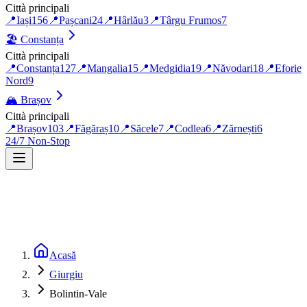
Città principali
📍
Iași
156
📍
Pașcani
24
📍
Hârlău
3
📍
Târgu Frumos
7
🏖️
Constanța
Città principali
📍
Constanța
127
📍
Mangalia
15
📍
Medgidia
19
📍
Năvodari
18
📍
Eforie
Nord
9
🏔️
Brașov
Città principali
📍
Brașov
103
📍
Făgăraș
10
📍
Săcele
7
📍
Codlea
6
📍
Zărnești
6
24/7 Non-Stop
Acasă
Giurgiu
Bolintin-Vale