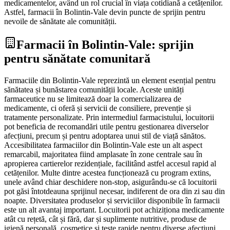
medicamentelor, având un rol crucial în viața cotidiană a cetățenilor.
Astfel, farmacii în Bolintin-Vale devin puncte de sprijin pentru
nevoile de sănătate ale comunității.
Farmacii în Bolintin-Vale: sprijin
pentru sănătate comunitară
Farmaciile din Bolintin-Vale reprezintă un element esențial pentru
sănătatea și bunăstarea comunității locale. Aceste unități
farmaceutice nu se limitează doar la comercializarea de
medicamente, ci oferă și servicii de consiliere, prevenție și
tratamente personalizate. Prin intermediul farmacistului, locuitorii
pot beneficia de recomandări utile pentru gestionarea diverselor
afecțiuni, precum și pentru adoptarea unui stil de viață sănătos.
Accesibilitatea farmaciilor din Bolintin-Vale este un alt aspect
remarcabil, majoritatea fiind amplasate în zone centrale sau în
apropierea cartierelor rezidențiale, facilitând astfel accesul rapid al
cetățenilor. Multe dintre acestea funcționează cu program extins,
unele având chiar deschidere non-stop, asigurându-se că locuitorii
pot găsi întotdeauna sprijinul necesar, indiferent de ora din zi sau din
noapte. Diversitatea produselor și serviciilor disponibile în farmacii
este un alt avantaj important. Locuitorii pot achiziționa medicamente
atât cu rețetă, cât și fără, dar și suplimente nutritive, produse de
igienă personală, cosmetice și teste rapide pentru diverse afecțiuni.