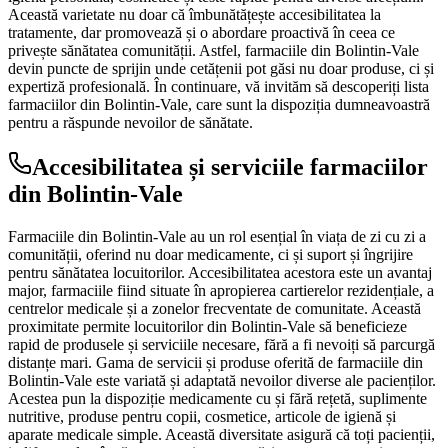
Această varietate nu doar că îmbunătățește accesibilitatea la
tratamente, dar promovează și o abordare proactivă în ceea ce
privește sănătatea comunității. Astfel, farmaciile din Bolintin-Vale
devin puncte de sprijin unde cetățenii pot găsi nu doar produse, ci și
expertiză profesională. În continuare, vă invităm să descoperiți lista
farmaciilor din Bolintin-Vale, care sunt la dispoziția dumneavoastră
pentru a răspunde nevoilor de sănătate.
Accesibilitatea și serviciile farmaciilor
din Bolintin-Vale
Farmaciile din Bolintin-Vale au un rol esențial în viața de zi cu zi a
comunității, oferind nu doar medicamente, ci și suport și îngrijire
pentru sănătatea locuitorilor. Accesibilitatea acestora este un avantaj
major, farmaciile fiind situate în apropierea cartierelor rezidențiale, a
centrelor medicale și a zonelor frecventate de comunitate. Această
proximitate permite locuitorilor din Bolintin-Vale să beneficieze
rapid de produsele și serviciile necesare, fără a fi nevoiți să parcurgă
distanțe mari. Gama de servicii și produse oferită de farmaciile din
Bolintin-Vale este variată și adaptată nevoilor diverse ale pacienților.
Acestea pun la dispoziție medicamente cu și fără rețetă, suplimente
nutritive, produse pentru copii, cosmetice, articole de igienă și
aparate medicale simple. Această diversitate asigură că toți pacienții,