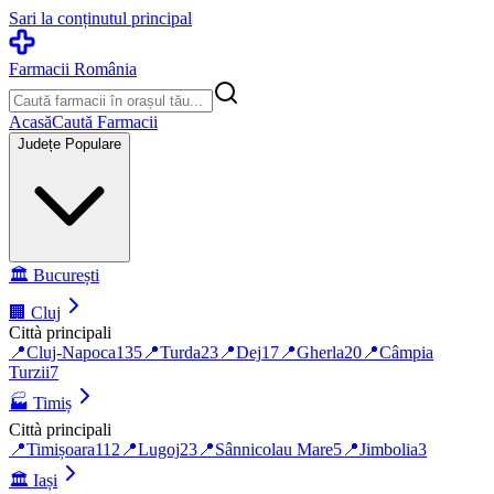
Sari la conținutul principal
Farmacii România
Acasă
Caută Farmacii
Județe Populare
🏛️
București
🏢
Cluj
Città principali
📍
Cluj-Napoca
135
📍
Turda
23
📍
Dej
17
📍
Gherla
20
📍
Câmpia
Turzii
7
🏭
Timiș
Città principali
📍
Timișoara
112
📍
Lugoj
23
📍
Sânnicolau Mare
5
📍
Jimbolia
3
🏛️
Iași