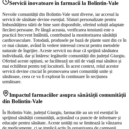
Servicii inovatoare în farmacii la Bolintin-Vale
Nevoile comunității din Bolintin-Vale sunt diverse, iar accesul la
servicii de sănătate devine esențial. Sfaturi personalizate pentru
îmbunătățirea stării de bine sunt disponibile, oferind soluții adaptate
fiecărei persoane. Pe lângă aceasta, verificarea tensiunii este o
practică frecvent întâlnită, contribuind la monitorizarea sănătății
cardiovasculare. Totodată, produsele pe bază de plante sunt din ce în
ce mai căutate, având în vedere interesul crescut pentru metodele
naturale de îngrijire. Aceste servicii nu doar că sprijină sănătatea
individuală, dar și întăresc legăturile comunității din județul Giurgiu.
Oferind aceste opțiuni, se facilitează un stil de viață mai sănătos și
mai echilibrat pentru toți locuitorii. În acest context, rolul acestor
servicii devine crucial în promovarea unei comunități unite și
sănătoase, ceea ce va fi explorat în continuare în secțiunea
următoare.
Impactul farmaciilor asupra sănătății comunității
din Bolintin-Vale
În Bolintin-Vale, județul Giurgiu, farmaciile au un rol esențial în
sprijinul sănătății comunității, acționând ca puncte de informare și
educație pentru sănătate. Aceste unități nu se limitează la vânzarea
de medicamente, ci se implică activ în organizarea de campanii