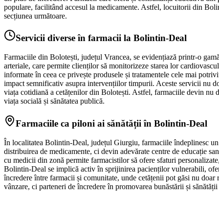
populare, facilitând accesul la medicamente. Astfel, locuitorii din Bol
secțiunea următoare.
Servicii diverse în farmacii la Bolintin-Deal
Farmaciile din Bolotești, județul Vrancea, se evidențiază printr-o gamă v
arteriale, care permite clienților să monitorizeze starea lor cardiovascul
informate în ceea ce privește produsele și tratamentele cele mai potriv
impact semnificativ asupra intervențiilor timpurii. Aceste servicii nu do
viața cotidiană a cetățenilor din Bolotești. Astfel, farmaciile devin nu d
viața socială și sănătatea publică.
Farmaciile ca piloni ai sănătății în Bolintin-Deal
În localitatea Bolintin-Deal, județul Giurgiu, farmaciile îndeplinesc un r
distribuirea de medicamente, ci devin adevărate centre de educație sa
cu medicii din zonă permite farmacistilor să ofere sfaturi personalizate
Bolintin-Deal se implică activ în sprijinirea pacienților vulnerabili, ofe
încredere între farmacii și comunitate, unde cetățenii pot găsi nu doar r
vânzare, ci parteneri de încredere în promovarea bunăstării și sănătății