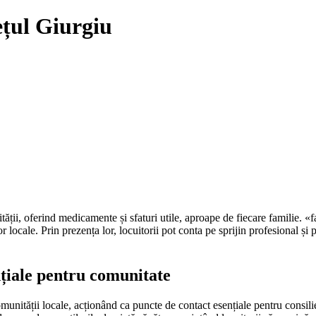
ețul Giurgiu
ății, oferind medicamente și sfaturi utile, aproape de fiecare familie. «f
 locale. Prin prezența lor, locuitorii pot conta pe sprijin profesional și 
țiale pentru comunitate
comunității locale, acționând ca puncte de contact esențiale pentru consil