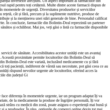
pariția diverselor afecțiuni. Un aspect important al farmaciilor din
cesul rapid pentru toți cetățenii. Multe dintre aceste farmacii dispun de
în momentele de urgență. Diversitatea produselor și serviciilor
 rețetă, cât și fără, precum și la suplimente nutritive, produse de
ribuie și la menținerea unei stări generale de bine. Personalul calificat
erite. În concluzie, farmaciile din Bolintin-Deal reprezintă un partener
ănătos și echilibrat. Mai jos, veți găsi o listă cu farmaciile disponibile
servicii de sănătate. Accesibilitatea acestor unități este un avantaj
ri. Această proximitate permite locuitorilor din Bolintin-Deal să
e din Bolintin-Deal este variată, incluzând medicamente cu și fără
ă toți pacienții, indiferent de vârstă sau necesitate, pot găsi ceea ce au
ități răspund nevoilor urgente ale locuitorilor, oferind acces la
iile din județul Gi
e face diferența în momentele urgente, iar un program adaptat îți va
riate, de la medicamente la produse de îngrijire personală, îți vor
ează strâns cu medicii din zonă, poate asigura o experiență mai bună și
r și a produselor. În plus, opțiunile de comenzi online devin tot mai