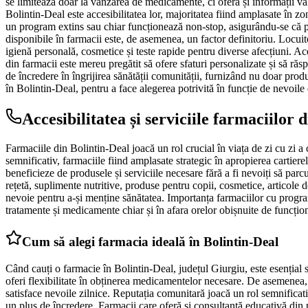
se limitează doar la vânzarea de medicamente, ci oferă și informații val
Bolintin-Deal este accesibilitatea lor, majoritatea fiind amplasate în zon
un program extins sau chiar funcționează non-stop, asigurându-se că pa
disponibile în farmacii este, de asemenea, un factor definitoriu. Locuit
igienă personală, cosmetice și teste rapide pentru diverse afecțiuni. Ace
din farmacii este mereu pregătit să ofere sfaturi personalizate și să răs
de încredere în îngrijirea sănătății comunității, furnizând nu doar produ
în Bolintin-Deal, pentru a face alegerea potrivită în funcție de nevoi
Accesibilitatea și serviciile farmaciilor 
Farmaciile din Bolintin-Deal joacă un rol crucial în viața de zi cu zi a 
semnificativ, farmaciile fiind amplasate strategic în apropierea cartiere
beneficieze de produsele și serviciile necesare fără a fi nevoiți să par
rețetă, suplimente nutritive, produse pentru copii, cosmetice, articole d
nevoie pentru a-și menține sănătatea. Importanța farmaciilor cu program
tratamente și medicamente chiar și în afara orelor obișnuite de funcțion
Cum să alegi farmacia ideală în Bolintin-Deal
Când cauți o farmacie în Bolintin-Deal, județul Giurgiu, este esențial 
oferi flexibilitate în obținerea medicamentelor necesare. De asemenea, 
satisface nevoile zilnice. Reputația comunitară joacă un rol semnificat
un plus de încredere. Farmacii care oferă și consultanță educativă din 