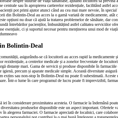
oroase despre stilurile de viață sănătoase, ajutând locuitorii să prevină a
e centrale sau în apropierea cartierelor rezidențiale, facilitând astfel ac
cienții pot primi ajutor atunci când au cea mai mare nevoie, în special 
orii din Bolintin-Deal au acces la o gamă variată de medicamente, atât cu
ste opțiuni nu doar că ajută la tratarea problemelor de sănătate, dar cont
pundă întrebărilor pacienților, îmbunătățind astfel calitatea serviciilor of
se esențiale, ci și suportul necesar pentru menținerea unui mod de viață s
le dumneavo
din Bolintin-Deal
comunității, asigurându-se că locuitorii au acces rapid la medicamente și 
lor rezidențiale, a centrelor medicale și a zonelor frecventate de locuito
curgă distanțe mari. Gama de servicii și produse disponibile în farmaciil
e igienă, precum și aparate medicale simple. Această diversitate asigură c
 extins sau non-stop în Bolintin-Deal nu poate fi subestimată. Aceste un
are. Într-o lume în care programul de lucru poate fi imprevizibil, farmac
să iei în considerare proximitatea acesteia. O farmacie la îndemână poat
diversitatea produselor disponibile este un aspect important. Ofertele va
iv în alegerea farmaciei. O farmacie apreciată de localnici, care colabor
partea personalului pot contribui la o mai bună înțelegere a tratamentelo