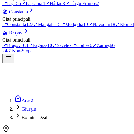
📍
Iași
156
📍
Pașcani
24
📍
Hârlău
3
📍
Târgu Frumos
7
🏖️
Constanța
Città principali
📍
Constanța
127
📍
Mangalia
15
📍
Medgidia
19
📍
Năvodari
18
📍
Eforie
🏔️
Brașov
Città principali
📍
Brașov
103
📍
Făgăraș
10
📍
Săcele
7
📍
Codlea
6
📍
Zărnești
6
24/7 Non-Stop
Acasă
Giurgiu
Bolintin-Deal