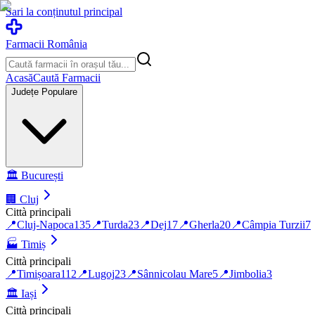
Sari la conținutul principal
Farmacii România
Acasă
Caută Farmacii
Județe Populare
🏛️
București
🏢
Cluj
Città principali
📍
Cluj-Napoca
135
📍
Turda
23
📍
Dej
17
📍
Gherla
20
📍
Câmpia Turzii
7
🏭
Timiș
Città principali
📍
Timișoara
112
📍
Lugoj
23
📍
Sânnicolau Mare
5
📍
Jimbolia
3
🏛️
Iași
Città principali