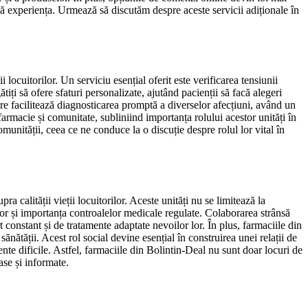
că experiența. Urmează să discutăm despre aceste servicii adiționale în
locuitorilor. Un serviciu esențial oferit este verificarea tensiunii
tiți să ofere sfaturi personalizate, ajutând pacienții să facă alegeri
are facilitează diagnosticarea promptă a diverselor afecțiuni, având un
farmacie și comunitate, subliniind importanța rolului acestor unități în
omunității, ceea ce ne conduce la o discuție despre rolul lor vital în
a calității vieții locuitorilor. Aceste unități nu se limitează la
or și importanța controalelor medicale regulate. Colaborarea strânsă
 constant și de tratamente adaptate nevoilor lor. În plus, farmaciile din
ănătății. Acest rol social devine esențial în construirea unei relații de
ente dificile. Astfel, farmaciile din Bolintin-Deal nu sunt doar locuri de
ase și informate.