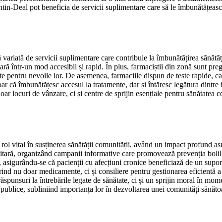
intin-Deal pot beneficia de servicii suplimentare care să le îmbunătățeas
ariată de servicii suplimentare care contribuie la îmbunătățirea sănătății 
ară într-un mod accesibil și rapid. În plus, farmaciștii din zonă sunt pregă
ite pentru nevoile lor. De asemenea, farmaciile dispun de teste rapide, c
ar că îmbunătățesc accesul la tratamente, dar și întăresc legătura dintre 
oar locuri de vânzare, ci și centre de sprijin esențiale pentru sănătatea c
ol vital în susținerea sănătății comunității, având un impact profund asupr
nitară, organizând campanii informative care promovează prevenția bolil
, asigurându-se că pacienții cu afecțiuni cronice beneficiază de un suport
rind nu doar medicamente, ci și consiliere pentru gestionarea eficientă a s
ăspunsuri la întrebările legate de sănătate, ci și un sprijin moral în mom
 publice, subliniind importanța lor în dezvoltarea unei comunități sănăto