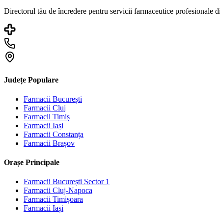
Directorul tău de încredere pentru servicii farmaceutice profesionale 
Județe Populare
Farmacii
București
Farmacii
Cluj
Farmacii
Timiș
Farmacii
Iași
Farmacii
Constanța
Farmacii
Brașov
Orașe Principale
Farmacii
București Sector 1
Farmacii
Cluj-Napoca
Farmacii
Timișoara
Farmacii
Iași