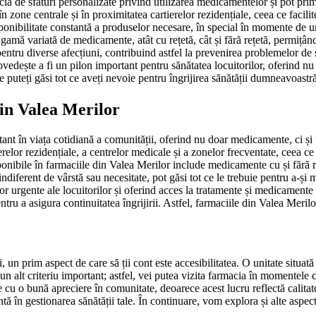
ia de sfaturi personalizate privind utilizarea medicamentelor și pot primi
n zone centrale și în proximitatea cartierelor rezidențiale, ceea ce facilit
onibilitate constantă a produselor necesare, în special în momente de urge
gamă variată de medicamente, atât cu rețetă, cât și fără rețetă, permițând
pentru diverse afecțiuni, contribuind astfel la prevenirea problemelor de
vedește a fi un pilon important pentru sănătatea locuitorilor, oferind nu 
e puteți găsi tot ce aveți nevoie pentru îngrijirea sănătății dumneavoastră
 din Valea Merilor
ant în viața cotidiană a comunității, oferind nu doar medicamente, ci și un
ierelor rezidențiale, a centrelor medicale și a zonelor frecventate, ceea c
ponibile în farmaciile din Valea Merilor include medicamente cu și fără r
, indiferent de vârstă sau necesitate, pot găsi tot ce le trebuie pentru a
 urgente ale locuitorilor și oferind acces la tratamente și medicamente ch
tru a asigura continuitatea îngrijirii. Astfel, farmaciile din Valea Merilo
, un prim aspect de care să ții cont este accesibilitatea. O unitate situat
ă un alt criteriu important; astfel, vei putea vizita farmacia în momentel
ie cu o bună apreciere în comunitate, deoarece acest lucru reflectă calitat
ntă în gestionarea sănătății tale. În continuare, vom explora și alte aspec