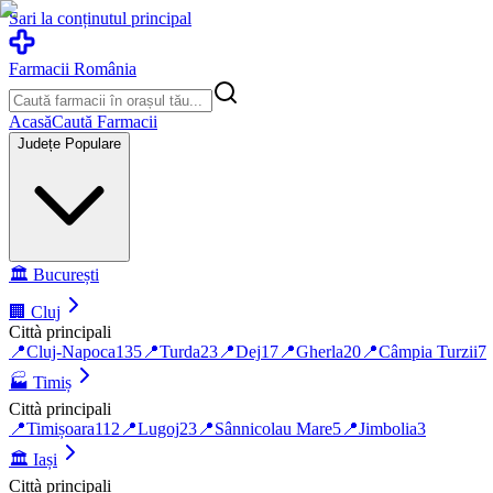
Sari la conținutul principal
Farmacii România
Acasă
Caută Farmacii
Județe Populare
🏛️
București
🏢
Cluj
Città principali
📍
Cluj-Napoca
135
📍
Turda
23
📍
Dej
17
📍
Gherla
20
📍
Câmpia Turzii
7
🏭
Timiș
Città principali
📍
Timișoara
112
📍
Lugoj
23
📍
Sânnicolau Mare
5
📍
Jimbolia
3
🏛️
Iași
Città principali