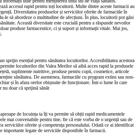
 informații utile pentru menținerea unui stil de viață sănătos.
ează accesul rapid pentru toți locuitorii. Multe dintre aceste farmacii au
nță. Diversitatea produselor și serviciilor oferite de farmaciile în
u-le să abordeze o multitudine de afecțiuni. În plus, locuitorii pot găsi
 sănătate. Această diversitate este crucială pentru a răspunde nevoilor
doar produse farmaceutice, ci și suport și informații vitale. Mai jos,
.
 sprijin esențial pentru sănătatea locuitorilor. Accesibilitatea acestora
e permite locuitorilor din Valea Merilor să aibă acces rapid la produsele
ețetă, suplimente nutritive, produse pentru copii, cosmetice, articole
-și menține sănătatea. De asemenea, farmaciile cu program extins sau non-
iar și în afara orelor obișnuite de funcționare. Într-o lume în care
r nu doar că sprijină sănăt
ă aproape de locuința ta îți va permite să obții rapid medicamentele
e cele mai convenabile pentru tine, fie că este vorba de o urgență sau de
ea serviciilor oferite și competența personalului. Odată ce ai identificat
te importante legate de serviciile disponibile în farmacii.