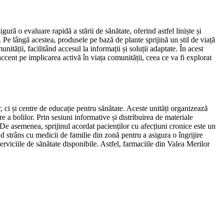
ură o evaluare rapidă a stării de sănătate, oferind astfel liniște și
. Pe lângă acestea, produsele pe bază de plante sprijină un stil de viață
tății, facilitând accesul la informații și soluții adaptate. În acest
ccent pe implicarea activă în viața comunității, ceea ce va fi explorat
 ci și centre de educație pentru sănătate. Aceste unități organizează
a bolilor. Prin sesiuni informative și distribuirea de materiale
. De asemenea, sprijinul acordat pacienților cu afecțiuni cronice este un
nd strâns cu medicii de familie din zonă pentru a asigura o îngrijire
erviciile de sănătate disponibile. Astfel, farmaciile din Valea Merilor