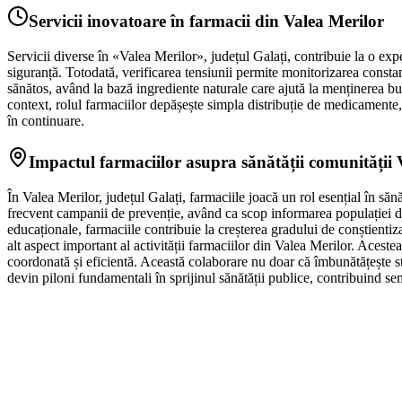
Servicii inovatoare în farmacii din Valea Merilor
Servicii diverse în «Valea Merilor», județul Galați, contribuie la o exper
siguranță. Totodată, verificarea tensiunii permite monitorizarea constan
sănătos, având la bază ingrediente naturale care ajută la menținerea bună
context, rolul farmaciilor depășește simpla distribuție de medicamente,
în continuare.
Impactul farmaciilor asupra sănătății comunității 
În Valea Merilor, județul Galați, farmaciile joacă un rol esențial în s
frecvent campanii de prevenție, având ca scop informarea populației des
educaționale, farmaciile contribuie la creșterea gradului de conștientiz
alt aspect important al activității farmaciilor din Valea Merilor. Aceste
coordonată și eficientă. Această colaborare nu doar că îmbunătățește star
devin piloni fundamentali în sprijinul sănătății publice, contribuind se