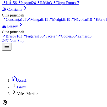
📍
Iași
156
📍
Pașcani
24
📍
Hârlău
3
📍
Târgu Frumos
7
🏖️
Constanța
Città principali
📍
Constanța
127
📍
Mangalia
15
📍
Medgidia
19
📍
Năvodari
18
📍
Eforie
🏔️
Brașov
Città principali
📍
Brașov
103
📍
Făgăraș
10
📍
Săcele
7
📍
Codlea
6
📍
Zărnești
6
24/7 Non-Stop
Acasă
Galați
Valea Merilor