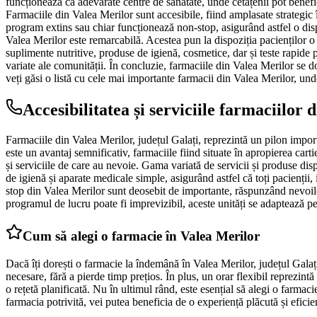
funcționează ca adevărate centre de sănătate, unde cetățenii pot benefic
Farmaciile din Valea Merilor sunt accesibile, fiind amplasate strategic î
program extins sau chiar funcționează non-stop, asigurând astfel o disp
Valea Merilor este remarcabilă. Acestea pun la dispoziția pacienților o 
suplimente nutritive, produse de igienă, cosmetice, dar și teste rapide 
variate ale comunității. În concluzie, farmaciile din Valea Merilor se do
veți găsi o listă cu cele mai importante farmacii din Valea Merilor, und
Accesibilitatea și serviciile farmaciilor
Farmaciile din Valea Merilor, județul Galați, reprezintă un pilon import
este un avantaj semnificativ, farmaciile fiind situate în apropierea cart
și serviciile de care au nevoie. Gama variată de servicii și produse dis
de igienă și aparate medicale simple, asigurând astfel că toți pacienții
stop din Valea Merilor sunt deosebit de importante, răspunzând nevoilor
programul de lucru poate fi imprevizibil, aceste unități se adaptează pen
Cum să alegi o farmacie în Valea Merilor
Dacă îți dorești o farmacie la îndemână în Valea Merilor, județul Galați
necesare, fără a pierde timp prețios. În plus, un orar flexibil reprezint
o rețetă planificată. Nu în ultimul rând, este esențial să alegi o farmac
farmacia potrivită, vei putea beneficia de o experiență plăcută și eficie