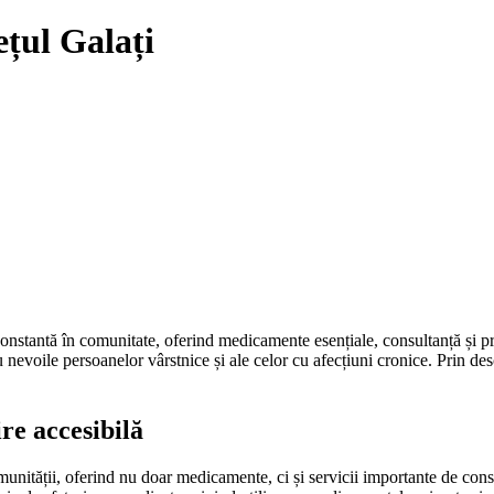
ețul Galați
onstantă în comunitate, oferind medicamente esențiale, consultanță și prod
u nevoile persoanelor vârstnice și ale celor cu afecțiuni cronice. Prin des
re accesibilă
omunității, oferind nu doar medicamente, ci și servicii importante de cons