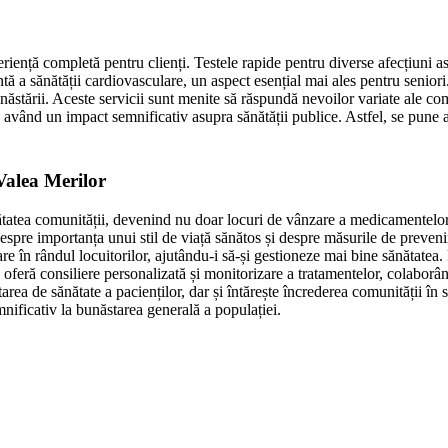
iență completă pentru clienți. Testele rapide pentru diverse afecțiuni asig
tă a sănătății cardiovasculare, un aspect esențial mai ales pentru seniori
stării. Aceste servicii sunt menite să răspundă nevoilor variate ale comuni
 având un impact semnificativ asupra sănătății publice. Astfel, se pune a
Valea Merilor
ănătatea comunității, devenind nu doar locuri de vânzare a medicamentelor,
pre importanța unui stil de viață sănătos și despre măsurile de prevenire 
are în rândul locuitorilor, ajutându-i să-și gestioneze mai bine sănătatea
a oferă consiliere personalizată și monitorizare a tratamentelor, colaborâ
ea de sănătate a pacienților, dar și întărește încrederea comunității în s
mnificativ la bunăstarea generală a populației.