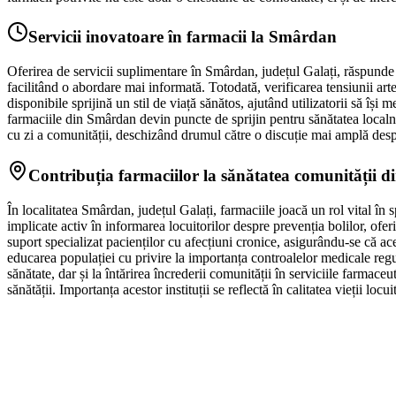
Servicii inovatoare în farmacii la Smârdan
Oferirea de servicii suplimentare în Smârdan, județul Galați, răspunde d
facilitând o abordare mai informată. Totodată, verificarea tensiunii art
disponibile sprijină un stil de viață sănătos, ajutând utilizatorii să își 
farmaciile din Smârdan devin puncte de sprijin pentru sănătatea localnici
cu zi a comunității, deschizând drumul către o discuție mai amplă desp
Contribuția farmaciilor la sănătatea comunității 
În localitatea Smârdan, județul Galați, farmaciile joacă un rol vital în
implicate activ în informarea locuitorilor despre prevenția bolilor, ofer
suport specializat pacienților cu afecțiuni cronice, asigurându-se că 
educarea populației cu privire la importanța controalelor medicale regu
sănătate, dar și la întărirea încrederii comunității în serviciile farmace
sănătății. Importanța acestor instituții se reflectă în calitatea vieții loc