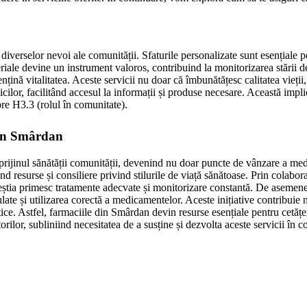
iverselor nevoi ale comunității. Sfaturile personalizate sunt esențiale pe
eriale devine un instrument valoros, contribuind la monitorizarea stării d
mențină vitalitatea. Aceste servicii nu doar că îmbunătățesc calitatea vieți
lor, facilitând accesul la informații și produse necesare. Această implica
re H3.3 (rolul în comunitate).
din Smârdan
 sprijinul sănătății comunității, devenind nu doar puncte de vânzare a med
ind resurse și consiliere privind stilurile de viață sănătoase. Prin colab
aceștia primesc tratamente adecvate și monitorizare constantă. De asemen
late și utilizarea corectă a medicamentelor. Aceste inițiative contribuie 
utice. Astfel, farmaciile din Smârdan devin resurse esențiale pentru cetățeni
uitorilor, subliniind necesitatea de a susține și dezvolta aceste servicii în c