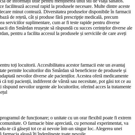
cia de informații utile pentru menținerea unui stil de viață sănătos.
ce facilitează accesul rapid la produsele necesare. Multe dintre aceste
fiecare minut contează. Diversitatea produselor disponibile în farmacii
 bază de rețetă, cât și produse fără prescripție medicală, precum
a serviciilor suplimentare, cum ar fi teste rapide pentru diverse
armacii din Smârdan reușește să răspundă cu succes cerințelor diverse ale
dan, pentru a facilita accesul la produsele și serviciile de care aveți
tru toți locuitorii. Accesibilitatea acestor farmacii este un avantaj
itate permite locuitorilor din Smârdan să beneficieze de produsele și
i adaptată nevoilor diverse ale pacienților. Acestea oferă medicamente
că toți pacienții, indiferent de vârstă sau necesitate, pot găsi tot ce au
 răspund nevoilor urgente ale locuitorilor, oferind acces la tratamente
ețul
 programul de funcționare; o unitate cu un orar flexibil poate fi extrem
în comunitate. O farmacie bine apreciată, cu personal experimentat, va
ându-te că găsești tot ce ai nevoie într-un singur loc. Alegerea unei
 farmacia aleasă îți îndeplinește toate nevoile.