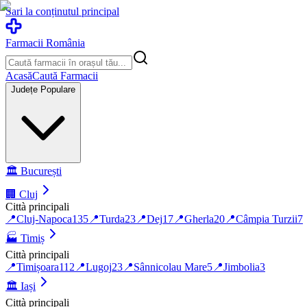
Sari la conținutul principal
Farmacii România
Acasă
Caută Farmacii
Județe Populare
🏛️
București
🏢
Cluj
Città principali
📍
Cluj-Napoca
135
📍
Turda
23
📍
Dej
17
📍
Gherla
20
📍
Câmpia Turzii
7
🏭
Timiș
Città principali
📍
Timișoara
112
📍
Lugoj
23
📍
Sânnicolau Mare
5
📍
Jimbolia
3
🏛️
Iași
Città principali