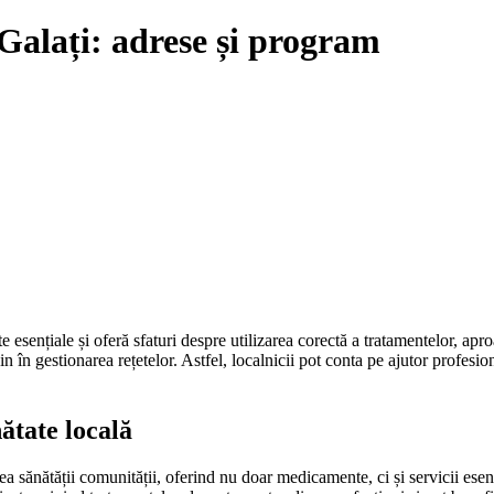
Galați: adrese și program
ențiale și oferă sfaturi despre utilizarea corectă a tratamentelor, aproa
n în gestionarea rețetelor. Astfel, localnicii pot conta pe ajutor profesio
ătate locală
ea sănătății comunității, oferind nu doar medicamente, ci și servicii esenț