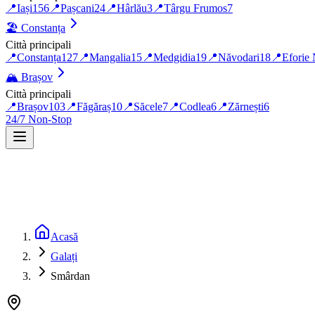
📍
Iași
156
📍
Pașcani
24
📍
Hârlău
3
📍
Târgu Frumos
7
🏖️
Constanța
Città principali
📍
Constanța
127
📍
Mangalia
15
📍
Medgidia
19
📍
Năvodari
18
📍
Eforie
🏔️
Brașov
Città principali
📍
Brașov
103
📍
Făgăraș
10
📍
Săcele
7
📍
Codlea
6
📍
Zărnești
6
24/7 Non-Stop
Acasă
Galați
Smârdan