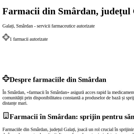
Farmacii din Smârdan, județul 
Galați
,
Smârdan
- servicii farmaceutice autorizate
1
farmacii autorizate
Despre farmaciile din
Smârdan
În Smârdan, «farmacii în Smârdan» asigură acces rapid la medicamente es
comunității prin disponibilitatea constantă a produselor de bază și spriji
distanțe mari.
Farmacii în Smârdan: sprijin pentru săn
Farmaciile din Smârdan, județul Galați, joacă un rol crucial în sprijinir