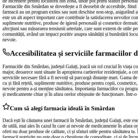
de încredere pentru locuitorii din zonă, unde pot primi sfaturi personal
Farmaciile din Smârdan se dovedește a fi deosebit de accesibile, fiind a
farmacii au un program extins sau sunt deschise non-stop, asigurând ast
este un alt aspect important care contribuie la satisfacerea nevoilor c
suplimente nutritive, produse de igienă personală și cosmetice dermato-
afecțiuni sau măsurarea tensiunii arteriale, care sunt extrem de utile p
comunității, având un impact pozitiv asupra sănătății și bunăstării locuit
nevoie.
Accesibilitatea și serviciile farmaciilor
Farmaciile din Smârdan, județul Galați, joacă un rol crucial în viața co
major, deoarece sunt situate în apropierea cartierelor rezidențiale, a 
serviciile necesare fără a fi nevoiți să parcurgă distanțe mari. Gama d
cu și fără rețetă, suplimente nutritive, produse pentru copii, cosmetice, 
nevoie pentru a-și menține sănătatea. Importanța farmaciilor cu progra
și medicamente chiar și în afara orelor obișnuite de funcționare. Într-o
Cum să alegi farmacia ideală în Smârdan
Dacă ești în căutarea unei farmacii în Smârdan, județul Galați, este ese
de utilă, mai ales în cazul în care ai nevoie de medicamente în afara o
oferi nu doar produse de calitate, ci și sfaturi utile pentru sănătatea ta
farmacii potrivite nu este doar o chestiune de comoditate, ci și de încre