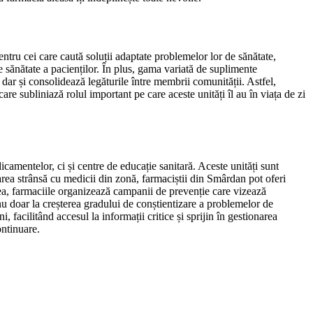
ntru cei care caută soluții adaptate problemelor lor de sănătate,
e sănătate a pacienților. În plus, gama variată de suplimente
i, dar și consolidează legăturile între membrii comunității. Astfel,
re subliniază rolul important pe care aceste unități îl au în viața de zi
icamentelor, ci și centre de educație sanitară. Aceste unități sunt
orarea strânsă cu medicii din zonă, farmaciștii din Smârdan pot oferi
ea, farmaciile organizează campanii de prevenție care vizează
nu doar la creșterea gradului de conștientizare a problemelor de
, facilitând accesul la informații critice și sprijin în gestionarea
ontinuare.