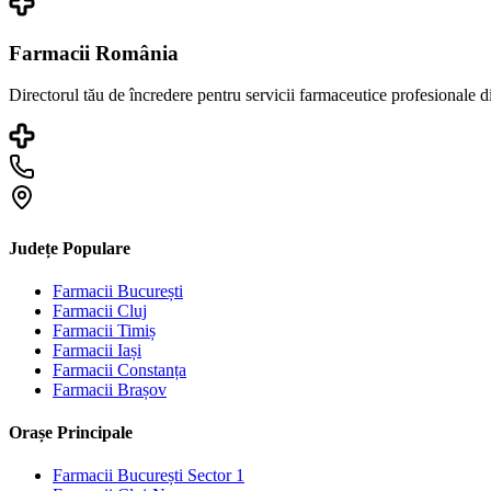
Farmacii România
Directorul tău de încredere pentru servicii farmaceutice profesionale 
Județe Populare
Farmacii
București
Farmacii
Cluj
Farmacii
Timiș
Farmacii
Iași
Farmacii
Constanța
Farmacii
Brașov
Orașe Principale
Farmacii
București Sector 1