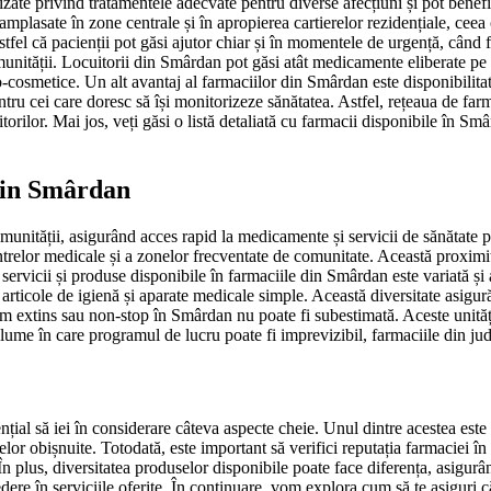
izate privind tratamentele adecvate pentru diverse afecțiuni și pot benefi
mplasate în zone centrale și în apropierea cartierelor rezidențiale, ceea 
fel că pacienții pot găsi ajutor chiar și în momentele de urgență, când 
omunității. Locuitorii din Smârdan pot găsi atât medicamente eliberate pe
cosmetice. Un alt avantaj al farmaciilor din Smârdan este disponibilitate
entru cei care doresc să își monitorizeze sănătatea. Astfel, rețeaua de f
orilor. Mai jos, veți găsi o listă detaliată cu farmacii disponibile în Smâr
 din Smârdan
munității, asigurând acces rapid la medicamente și servicii de sănătate pen
centrelor medicale și a zonelor frecventate de comunitate. Această proxim
e servicii și produse disponibile în farmaciile din Smârdan este variată ș
articole de igienă și aparate medicale simple. Această diversitate asigură 
m extins sau non-stop în Smârdan nu poate fi subestimată. Aceste unități
 lume în care programul de lucru poate fi imprevizibil, farmaciile din jud
nțial să iei în considerare câteva aspecte cheie. Unul dintre acestea este
relor obișnuite. Totodată, este important să verifici reputația farmaciei 
. În plus, diversitatea produselor disponibile poate face diferența, asigur
dere în serviciile oferite. În continuare, vom explora cum să te asiguri că