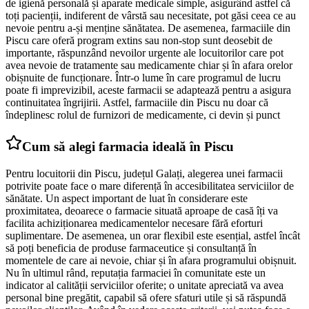
de igienă personală și aparate medicale simple, asigurând astfel că
toți pacienții, indiferent de vârstă sau necesitate, pot găsi ceea ce au
nevoie pentru a-și menține sănătatea. De asemenea, farmaciile din
Piscu care oferă program extins sau non-stop sunt deosebit de
importante, răspunzând nevoilor urgente ale locuitorilor care pot
avea nevoie de tratamente sau medicamente chiar și în afara orelor
obișnuite de funcționare. Într-o lume în care programul de lucru
poate fi imprevizibil, aceste farmacii se adaptează pentru a asigura
continuitatea îngrijirii. Astfel, farmaciile din Piscu nu doar că
îndeplinesc rolul de furnizori de medicamente, ci devin și punct
Cum să alegi farmacia ideală în Piscu
Pentru locuitorii din Piscu, județul Galați, alegerea unei farmacii
potrivite poate face o mare diferență în accesibilitatea serviciilor de
sănătate. Un aspect important de luat în considerare este
proximitatea, deoarece o farmacie situată aproape de casă îți va
facilita achiziționarea medicamentelor necesare fără eforturi
suplimentare. De asemenea, un orar flexibil este esențial, astfel încât
să poți beneficia de produse farmaceutice și consultanță în
momentele de care ai nevoie, chiar și în afara programului obișnuit.
Nu în ultimul rând, reputația farmaciei în comunitate este un
indicator al calității serviciilor oferite; o unitate apreciată va avea
personal bine pregătit, capabil să ofere sfaturi utile și să răspundă