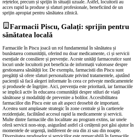
rețetelor, precum și sprijin în situații uzuale. Astfel, locuitorii au
acces rapid la produse și sfaturi profesionale, beneficiind de un
sprijin apropiat pentru sănătatea zilnică.
Farmacii Piscu, Galați: sprijin pentru
sănătatea locală
Farmaciile în Piscu joacă un rol fundamental în sănătatea și
bunăstarea comunității, oferind nu doar medicamente, ci și servicii
esențiale de consiliere și prevenție. Aceste unități farmaceutice sunt
locuri unde locuitorii pot beneficia de informații valoroase despre
gestionarea sănătății lor. De exemplu, farmacistii din Piscu sunt
pregătiți să ofere sfaturi personalizate privind tratamentele, ajutând
pacienții să facă alegeri informate în ceea ce privește medicamentele
și produsele de îngrijire. Aici, prevenția este prioritară, iar farmaciile
se implică activ în educarea comunității despre stiluri de viață
sănătoase și modalități de prevenire a bolilor. Accesibilitatea
farmaciilor din Piscu este un alt aspect deosebit de important.
Acestea sunt amplasate strategic în zone centrale și în cartierele
rezidențiale, facilitând accesul rapid la medicamente și servicii.
Multe dintre farmaciile din localitate au program extins, iar unele
oferă servicii non-stop, asigurând astfel că cetățenii pot găsi ajutor în
momentele de urgență, indiferent de ora din zi sau din noapte.
Diversitatea produselor și serviciilor este remarcabilă în farmaciile