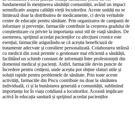
fundamental în menținerea sănătății comunității, având un impact
semnificativ asupra calității vieții locuitorilor. Aceste unități nu se
limitează doar la distribuirea de medicamente, ci devin veritabile
centre de educație pentru sănătate. Prin organizarea de campanii de
informare și prevenție, farmaciile contribuie la creșterea gradului de
conștientizare cu privire la importanța unui stil de viață sănătos. De
asemenea, sprijinul acordat pacienților cu afecțiuni cronice este
esențial, farmaciile asigurându-se că aceștia beneficiază de
tratamente adecvate și consiliere personalizată. Colaborarea strânsă
cu medicii din zonă permite o gestionare mai eficientă a sănătății,
facilitând un schimb constant de informații între profesioniștii din
domeniul medical și pacienți. Astfel, farmaciile devin puncte de
încredere pentru cetățeni, unde aceștia pot obține sfaturi utile și
soluții rapide pentru problemele de sănătate. Prin toate aceste
activități, farmaciile din Piscu contribuie nu doar la sănătatea
individuală, ci și la bunăstarea generală a comunității, subliniind
importanța lor în viața cotidiană a locuitorilor. Această implicare
activă în educația sanitară și sprijinul acordat pacienților