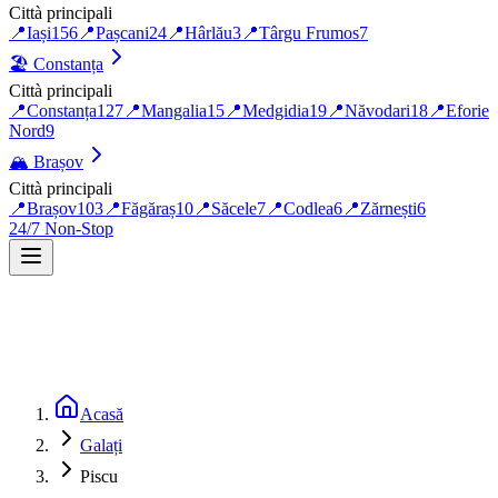
Città principali
📍
Iași
156
📍
Pașcani
24
📍
Hârlău
3
📍
Târgu Frumos
7
🏖️
Constanța
Città principali
📍
Constanța
127
📍
Mangalia
15
📍
Medgidia
19
📍
Năvodari
18
📍
Eforie
Nord
9
🏔️
Brașov
Città principali
📍
Brașov
103
📍
Făgăraș
10
📍
Săcele
7
📍
Codlea
6
📍
Zărnești
6
24/7 Non-Stop
Acasă
Galați
Piscu