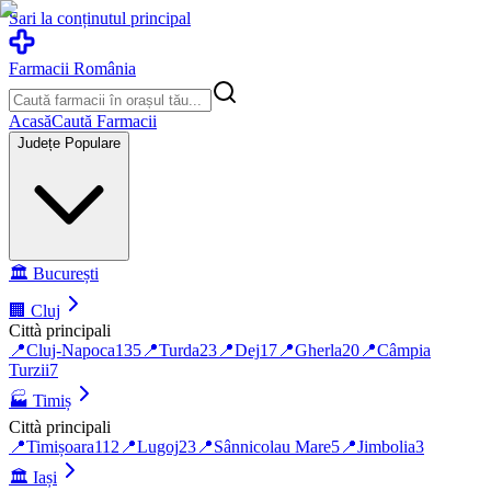
Sari la conținutul principal
Farmacii România
Acasă
Caută Farmacii
Județe Populare
🏛️
București
🏢
Cluj
Città principali
📍
Cluj-Napoca
135
📍
Turda
23
📍
Dej
17
📍
Gherla
20
📍
Câmpia
Turzii
7
🏭
Timiș
Città principali
📍
Timișoara
112
📍
Lugoj
23
📍
Sânnicolau Mare
5
📍
Jimbolia
3
🏛️
Iași