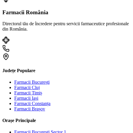
Farmacii România
Directorul tău de încredere pentru servicii farmaceutice profesionale
din România.
Județe Populare
Farmacii
București
Farmacii
Cluj
Farmacii
Timiș
Farmacii
Iași
Farmacii
Constanța
Farmacii
Brașov
Orașe Principale
Farmacii
București Sector 1