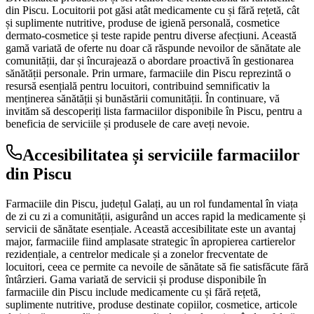
din Piscu. Locuitorii pot găsi atât medicamente cu și fără rețetă, cât
și suplimente nutritive, produse de igienă personală, cosmetice
dermato-cosmetice și teste rapide pentru diverse afecțiuni. Această
gamă variată de oferte nu doar că răspunde nevoilor de sănătate ale
comunității, dar și încurajează o abordare proactivă în gestionarea
sănătății personale. Prin urmare, farmaciile din Piscu reprezintă o
resursă esențială pentru locuitori, contribuind semnificativ la
menținerea sănătății și bunăstării comunității. În continuare, vă
invităm să descoperiți lista farmaciilor disponibile în Piscu, pentru a
beneficia de serviciile și produsele de care aveți nevoie.
Accesibilitatea și serviciile farmaciilor
din Piscu
Farmaciile din Piscu, județul Galați, au un rol fundamental în viața
de zi cu zi a comunității, asigurând un acces rapid la medicamente și
servicii de sănătate esențiale. Această accesibilitate este un avantaj
major, farmaciile fiind amplasate strategic în apropierea cartierelor
rezidențiale, a centrelor medicale și a zonelor frecventate de
locuitori, ceea ce permite ca nevoile de sănătate să fie satisfăcute fără
întârzieri. Gama variată de servicii și produse disponibile în
farmaciile din Piscu include medicamente cu și fără rețetă,
suplimente nutritive, produse destinate copiilor, cosmetice, articole