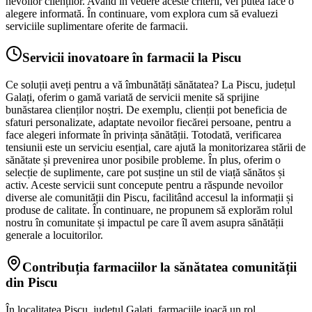
nevoilor clienților. Având în vedere aceste criterii, vei putea face o
alegere informată. În continuare, vom explora cum să evaluezi
serviciile suplimentare oferite de farmacii.
Servicii inovatoare în farmacii la Piscu
Ce soluții aveți pentru a vă îmbunătăți sănătatea? La Piscu, județul
Galați, oferim o gamă variată de servicii menite să sprijine
bunăstarea clienților noștri. De exemplu, clienții pot beneficia de
sfaturi personalizate, adaptate nevoilor fiecărei persoane, pentru a
face alegeri informate în privința sănătății. Totodată, verificarea
tensiunii este un serviciu esențial, care ajută la monitorizarea stării de
sănătate și prevenirea unor posibile probleme. În plus, oferim o
selecție de suplimente, care pot susține un stil de viață sănătos și
activ. Aceste servicii sunt concepute pentru a răspunde nevoilor
diverse ale comunității din Piscu, facilitând accesul la informații și
produse de calitate. În continuare, ne propunem să explorăm rolul
nostru în comunitate și impactul pe care îl avem asupra sănătății
generale a locuitorilor.
Contribuția farmaciilor la sănătatea comunității
din Piscu
În localitatea Piscu, județul Galați, farmaciile joacă un rol