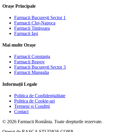
Orașe Principale
Farmacii
București Sector 1
Farmacii
Cluj-Napoca
Farmacii
Timișoara
Farmacii
Iași
Mai multe Orașe
Farmacii
Constanța
Farmacii
Brașov
Farmacii
București Sector 3
Farmacii
Mangalia
Informații Legale
Politica de Confidențialitate
Politica de Cookie-uri
Termeni și Condiții
Contact
©
2026
Farmacii România. Toate drepturile rezervate.
Operat de
RASCA STUDIOS CORP.