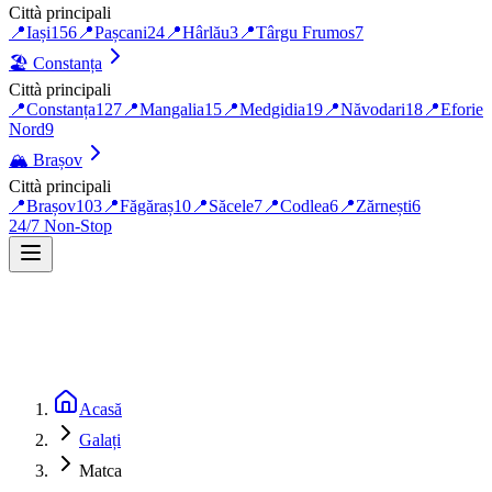
Città principali
📍
Iași
156
📍
Pașcani
24
📍
Hârlău
3
📍
Târgu Frumos
7
🏖️
Constanța
Città principali
📍
Constanța
127
📍
Mangalia
15
📍
Medgidia
19
📍
Năvodari
18
📍
Eforie
Nord
9
🏔️
Brașov
Città principali
📍
Brașov
103
📍
Făgăraș
10
📍
Săcele
7
📍
Codlea
6
📍
Zărnești
6
24/7 Non-Stop
Acasă
Galați
Matca