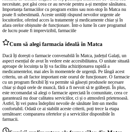
necesitate, pot găsi ceea ce au nevoie pentru a-și menține sănătatea.
Importanța farmaciilor cu program extins sau non-stop în Matca nu
poate fi subestimată. Aceste unități răspund nevoilor urgente ale
locuitorilor, oferind acces la tratamente și medicamente chiar și în
afara orelor obișnuite de funcționare. Într-o lume în care programul
de lucru poate fi imprevizibil, farmaciile
Cum să alegi farmacia ideală în Matca
Dacă îți dorești o farmacie convenabilă în Matca, județul Galați, un
aspect esențial de avut în vedere este accesibilitatea. O unitate situată
aproape de locuința ta îți va facilita achiziționarea rapidă a
medicamentelor, mai ales în momentele de urgență. Pe lângă acest
criteriu, un alt factor important este orarul de funcționare. O farmacie
cu un program flexibil îți va permite să găsești produsele necesare
chiar și după orele de muncă, fără a fi nevoit să te grăbești. În plus,
este recomandat să alegi o farmacie apreciată în comunitate, ceea ce
garantează nu doar calitatea serviciilor, ci și o atmosferă prietenoasă.
Astfel, îți vei putea îndeplini nevoile de sănătate într-un mediu
confortabil. Odată ce ai stabilit aceste criterii, poți trece la etapa
următoare: compararea ofertelor și a serviciilor disponibile în
farmacii.