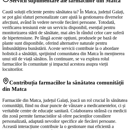
Servicii suplimentare ale farmaciilor din Matca
Caută soluții eficiente pentru sănătatea ta? În Matca, județul Galați,
se pot găsi sfaturi personalizate care ajută la gestionarea diverselor
afecțiuni, având în vedere nevoile fiecărei persoane. Totodată,
verificarea tensiunii este un serviciu disponibil, esențial pentru
monitorizarea stării de sănătate, mai ales în rândul celor care suferă
de hipertensiune. Pe lângă aceste opțiuni, produsele pe bază de
plante sunt disponibile, oferind alternative naturale pentru
îmbunătățirea bunăstării. Aceste servicii contribuie la o abordare
holistică a sănătății, sprijinind comunitatea din Matca în menținerea
unui stil de viață sănătos. În continuare, se va explora rolul
farmaciilor în comunitate și impactul acestora asupra vieții
locuitorilor.
Contribuția farmaciilor la sănătatea comunității
din Matca
Farmaciile din Matca, județul Galați, joacă un rol crucial în sănătatea
comunității, fiind nu doar puncte de vânzare a medicamentelor, ci și
veritabile centre de educație sanitară. Colaborarea strânsă cu medicii
din zonă permite farmacistilor să ofere pacienților consiliere
personalizată, adaptată nevoilor specifice ale fiecărei persoane.
Această interacțiune contribuie la o gestionare mai eficientă a