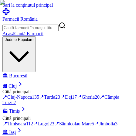
Sari la conținutul principal
Farmacii România
Acasă
Caută Farmacii
Județe Populare
🏛️
București
🏢
Cluj
Città principali
📍
Cluj-Napoca
135
📍
Turda
23
📍
Dej
17
📍
Gherla
20
📍
Câmpia
Turzii
7
🏭
Timiș
Città principali
📍
Timișoara
112
📍
Lugoj
23
📍
Sânnicolau Mare
5
📍
Jimbolia
3
🏛️
Iași