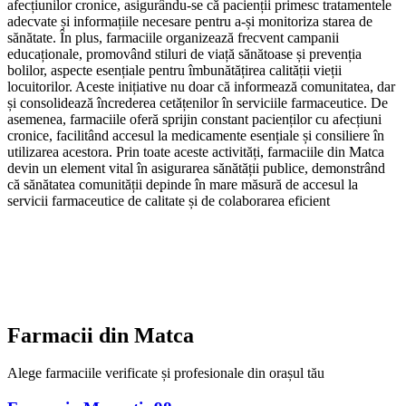
afecțiunilor cronice, asigurându-se că pacienții primesc tratamentele
adecvate și informațiile necesare pentru a-și monitoriza starea de
sănătate. În plus, farmaciile organizează frecvent campanii
educaționale, promovând stiluri de viață sănătoase și prevenția
bolilor, aspecte esențiale pentru îmbunătățirea calității vieții
locuitorilor. Aceste inițiative nu doar că informează comunitatea, dar
și consolidează încrederea cetățenilor în serviciile farmaceutice. De
asemenea, farmaciile oferă sprijin constant pacienților cu afecțiuni
cronice, facilitând accesul la medicamente esențiale și consiliere în
utilizarea acestora. Prin toate aceste activități, farmaciile din Matca
devin un element vital în asigurarea sănătății publice, demonstrând
că sănătatea comunității depinde în mare măsură de accesul la
servicii farmaceutice de calitate și de colaborarea eficient
Farmacii din
Matca
Alege farmaciile verificate și profesionale din orașul tău