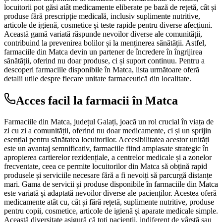
locuitorii pot găsi atât medicamente eliberate pe bază de rețetă, cât și
produse fără prescripție medicală, inclusiv suplimente nutritive,
articole de igienă, cosmetice și teste rapide pentru diverse afecțiuni.
Această gamă variată răspunde nevoilor diverse ale comunității,
contribuind la prevenirea bolilor și la menținerea sănătății. Astfel,
farmaciile din Matca devin un partener de încredere în îngrijirea
sănătății, oferind nu doar produse, ci și suport continuu. Pentru a
descoperi farmaciile disponibile în Matca, lista următoare oferă
detalii utile despre fiecare unitate farmaceutică din localitate.
Acces facil la farmacii în Matca
Farmaciile din Matca, județul Galați, joacă un rol crucial în viața de
zi cu zi a comunității, oferind nu doar medicamente, ci și un sprijin
esențial pentru sănătatea locuitorilor. Accesibilitatea acestor unități
este un avantaj semnificativ, farmaciile fiind amplasate strategic în
apropierea cartierelor rezidențiale, a centrelor medicale și a zonelor
frecventate, ceea ce permite locuitorilor din Matca să obțină rapid
produsele și serviciile necesare fără a fi nevoiți să parcurgă distanțe
mari. Gama de servicii și produse disponibile în farmaciile din Matca
este variată și adaptată nevoilor diverse ale pacienților. Acestea oferă
medicamente atât cu, cât și fără rețetă, suplimente nutritive, produse
pentru copii, cosmetice, articole de igienă și aparate medicale simple.
Această diversitate asigură că toți pacienții, indiferent de vârstă sau