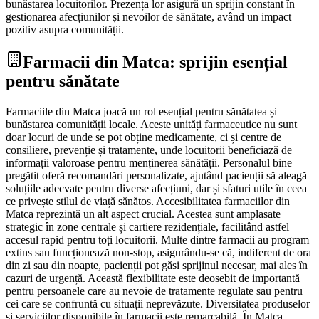
bunăstarea locuitorilor. Prezența lor asigură un sprijin constant în
gestionarea afecțiunilor și nevoilor de sănătate, având un impact
pozitiv asupra comunității.
Farmacii din Matca: sprijin esențial
pentru sănătate
Farmaciile din Matca joacă un rol esențial pentru sănătatea și
bunăstarea comunității locale. Aceste unități farmaceutice nu sunt
doar locuri de unde se pot obține medicamente, ci și centre de
consiliere, prevenție și tratamente, unde locuitorii beneficiază de
informații valoroase pentru menținerea sănătății. Personalul bine
pregătit oferă recomandări personalizate, ajutând pacienții să aleagă
soluțiile adecvate pentru diverse afecțiuni, dar și sfaturi utile în ceea
ce privește stilul de viață sănătos. Accesibilitatea farmaciilor din
Matca reprezintă un alt aspect crucial. Acestea sunt amplasate
strategic în zone centrale și cartiere rezidențiale, facilitând astfel
accesul rapid pentru toți locuitorii. Multe dintre farmacii au program
extins sau funcționează non-stop, asigurându-se că, indiferent de ora
din zi sau din noapte, pacienții pot găsi sprijinul necesar, mai ales în
cazuri de urgență. Această flexibilitate este deosebit de importantă
pentru persoanele care au nevoie de tratamente regulate sau pentru
cei care se confruntă cu situații neprevăzute. Diversitatea produselor
și serviciilor disponibile în farmacii este remarcabilă. În Matca,