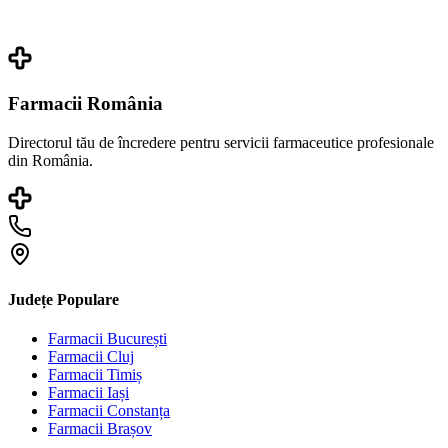
Farmacii România
Directorul tău de încredere pentru servicii farmaceutice profesionale
din România.
Județe Populare
Farmacii
București
Farmacii
Cluj
Farmacii
Timiș
Farmacii
Iași
Farmacii
Constanța
Farmacii
Brașov