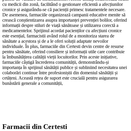
cu medicii din zonă, facilitând o gestionare eficientă a afecțiunilor
cronice și asigurându-se că pacienții primesc tratamentele necesare.
De asemenea, farmaciile organizează campanii educative menite să
crească conștientizarea asupra importanței prevenției bolilor, oferind
informații despre stiluri de viață sănătoase și utilizarea corectă a
medicamentelor. Sprijinul acordat pacienților cu afecțiuni cronice
este esențial, farmacistii având rolul de a monitoriza starea de
sănătate a acestora și de a le oferi soluții adaptate nevoilor
individuale. În plus, farmaciile din Certesti devin centre de resurse
pentru sănătate, oferind consiliere și informații utile care contribuie
la îmbunătățirea calității vieții locuitorilor. Prin aceste inițiative,
farmaciile câștigă încrederea comunității, demonstrându-și
importanța în sprijinul sănătății publice și subliniind necesitatea unei
colaborări continue între profesioniștii din domeniul sănătății și
cetățeni. Această rețea de suport este crucială pentru asigurarea
bunăstării generale a comunității,
Farmacii din
Certesti