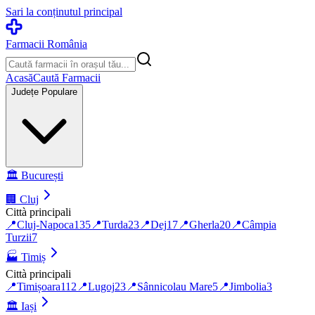
Sari la conținutul principal
Farmacii România
Acasă
Caută Farmacii
Județe Populare
🏛️
București
🏢
Cluj
Città principali
📍
Cluj-Napoca
135
📍
Turda
23
📍
Dej
17
📍
Gherla
20
📍
Câmpia
Turzii
7
🏭
Timiș
Città principali
📍
Timișoara
112
📍
Lugoj
23
📍
Sânnicolau Mare
5
📍
Jimbolia
3
🏛️
Iași