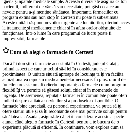
igienă și aparate medicale simple. Această diversitate asigură că toți
pacienții, indiferent de vârstă sau necesitate, pot găsi ceea ce au
nevoie pentru a-și menține sănătatea. Importanța farmaciilor cu
program extins sau non-stop în Certesti nu poate fi subestimată.
Aceste unități răspund nevoilor urgente ale locuitorilor, oferind acces
la tratamente și medicamente chiar și în afara orelor obișnuite de
funcționare. Într-o lume în care programul de lucru poate fi
imprevizibil, farmaciile
Cum să alegi o farmacie în Certesti
Dacă îți dorești o farmacie accesibilă în Certesti, județul Galați,
primul aspect pe care ar trebui să-l iei în considerare este
proximitatea. O unitate situată aproape de locuința ta îți va facilita
achiziționarea rapidă a medicamentelor necesare. În plus, orarul de
funcționare este un alt criteriu important; o farmacie cu un program
flexibil îți va permite să găsești soluții chiar și în momentele de
urgență. De asemenea, reputația farmaciei în comunitate poate oferi
indicii despre calitatea serviciilor și a produselor disponibile. O
farmacie bine apreciată, cu personal experimentat, va putea să îți
ofere sfaturi utile și să îți recomande cele mai potrivite soluții pentru
sănătatea ta. Așadar, asigură-te că iei în considerare aceste aspecte
atunci când alegi o farmacie în Certesti, pentru a te bucura de o
experiență plăcută și eficientă. În continuare, vom explora cum să