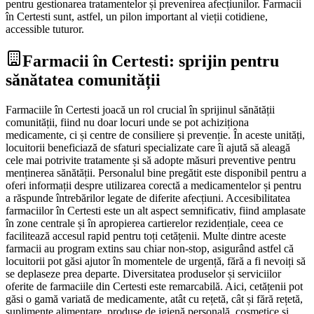
pentru gestionarea tratamentelor și prevenirea afecțiunilor. Farmacii
în Certesti sunt, astfel, un pilon important al vieții cotidiene,
accessible tuturor.
Farmacii în Certesti: sprijin pentru
sănătatea comunității
Farmaciile în Certesti joacă un rol crucial în sprijinul sănătății
comunității, fiind nu doar locuri unde se pot achiziționa
medicamente, ci și centre de consiliere și prevenție. În aceste unități,
locuitorii beneficiază de sfaturi specializate care îi ajută să aleagă
cele mai potrivite tratamente și să adopte măsuri preventive pentru
menținerea sănătății. Personalul bine pregătit este disponibil pentru a
oferi informații despre utilizarea corectă a medicamentelor și pentru
a răspunde întrebărilor legate de diferite afecțiuni. Accesibilitatea
farmaciilor în Certesti este un alt aspect semnificativ, fiind amplasate
în zone centrale și în apropierea cartierelor rezidențiale, ceea ce
facilitează accesul rapid pentru toți cetățenii. Multe dintre aceste
farmacii au program extins sau chiar non-stop, asigurând astfel că
locuitorii pot găsi ajutor în momentele de urgență, fără a fi nevoiți să
se deplaseze prea departe. Diversitatea produselor și serviciilor
oferite de farmaciile din Certesti este remarcabilă. Aici, cetățenii pot
găsi o gamă variată de medicamente, atât cu rețetă, cât și fără rețetă,
suplimente alimentare, produse de igienă personală, cosmetice și