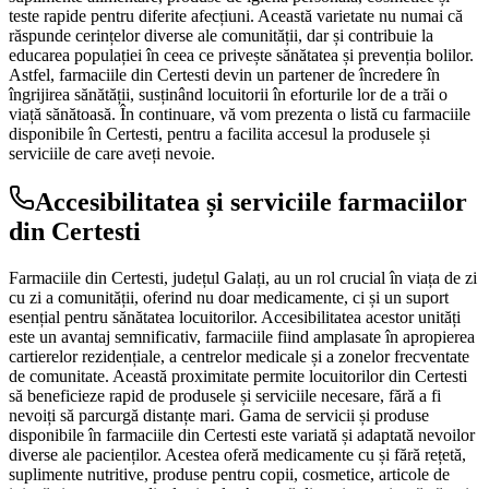
teste rapide pentru diferite afecțiuni. Această varietate nu numai că
răspunde cerințelor diverse ale comunității, dar și contribuie la
educarea populației în ceea ce privește sănătatea și prevenția bolilor.
Astfel, farmaciile din Certesti devin un partener de încredere în
îngrijirea sănătății, susținând locuitorii în eforturile lor de a trăi o
viață sănătoasă. În continuare, vă vom prezenta o listă cu farmaciile
disponibile în Certesti, pentru a facilita accesul la produsele și
serviciile de care aveți nevoie.
Accesibilitatea și serviciile farmaciilor
din Certesti
Farmaciile din Certesti, județul Galați, au un rol crucial în viața de zi
cu zi a comunității, oferind nu doar medicamente, ci și un suport
esențial pentru sănătatea locuitorilor. Accesibilitatea acestor unități
este un avantaj semnificativ, farmaciile fiind amplasate în apropierea
cartierelor rezidențiale, a centrelor medicale și a zonelor frecventate
de comunitate. Această proximitate permite locuitorilor din Certesti
să beneficieze rapid de produsele și serviciile necesare, fără a fi
nevoiți să parcurgă distanțe mari. Gama de servicii și produse
disponibile în farmaciile din Certesti este variată și adaptată nevoilor
diverse ale pacienților. Acestea oferă medicamente cu și fără rețetă,
suplimente nutritive, produse pentru copii, cosmetice, articole de