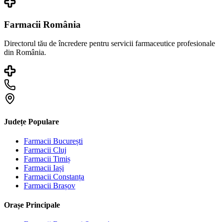
Farmacii România
Directorul tău de încredere pentru servicii farmaceutice profesionale
din România.
Județe Populare
Farmacii
București
Farmacii
Cluj
Farmacii
Timiș
Farmacii
Iași
Farmacii
Constanța
Farmacii
Brașov
Orașe Principale