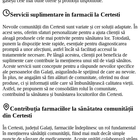
găsești cele mai bune oferte și promoții disponibile.
Servicii suplimentare în farmacii la Certesti
Nevoile comunității din Certesti sunt variate și cer soluții adaptate. În
acest sens, oferim sfaturi personalizate pentru a ajuta clienții să
aleagă produsele cele mai potrivite pentru sănătatea lor. Totodată,
punem la dispoziție teste rapide, esențiale pentru diagnosticarea
promptă a unor afecțiuni, astfel încât să facilitați accesul la
tratamentele necesare. Pe lângă acestea, clienții pot beneficia de
suplimente care contribuie la menținerea unui stil de viață sănătos.
Aceste servicii sunt concepute pentru a răspunde nevoilor specifice
ale persoanelor din Galați, asigurându-le sprijinul de care au nevoie.
În plus, ne angajăm să fim alături de comunitate, oferind nu doar
produse, ci și informații utile care să îmbunătățească calitatea vieții.
Astfel, ne propunem să ne consolidăm rolul în comunitate,
contribuind la sănătatea și bunăstarea locuitorilor din Certesti.
Contribuția farmaciilor la sănătatea comunității
din Certesti
În Certesti, județul Galați, farmaciile îndeplinesc un rol fundamental
în menținerea sănătății comunității, fiind mai mult decât simple
puncte de vânzare de medicamente. Aceste unități colaborează strâns