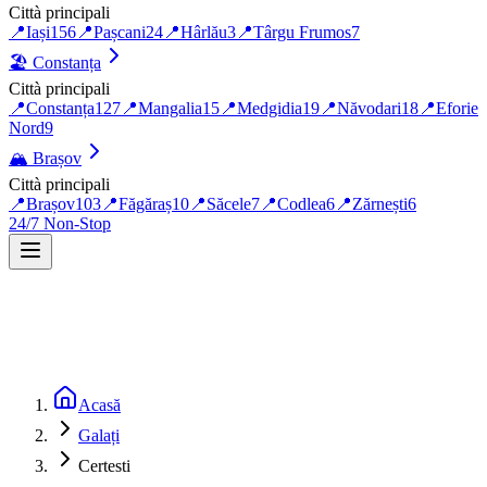
Città principali
📍
Iași
156
📍
Pașcani
24
📍
Hârlău
3
📍
Târgu Frumos
7
🏖️
Constanța
Città principali
📍
Constanța
127
📍
Mangalia
15
📍
Medgidia
19
📍
Năvodari
18
📍
Eforie
Nord
9
🏔️
Brașov
Città principali
📍
Brașov
103
📍
Făgăraș
10
📍
Săcele
7
📍
Codlea
6
📍
Zărnești
6
24/7 Non-Stop
Acasă
Galați
Certesti