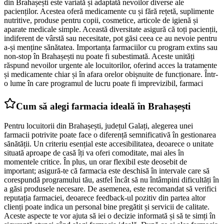
din Brahașești este variată și adaptată nevoilor diverse ale
pacienților. Acestea oferă medicamente cu și fără rețetă, suplimente
nutritive, produse pentru copii, cosmetice, articole de igienă și
aparate medicale simple. Această diversitate asigură că toți pacienții,
indiferent de vârstă sau necesitate, pot găsi ceea ce au nevoie pentru
a-și menține sănătatea. Importanța farmaciilor cu program extins sau
non-stop în Brahașești nu poate fi subestimată. Aceste unități
răspund nevoilor urgente ale locuitorilor, oferind acces la tratamente
și medicamente chiar și în afara orelor obișnuite de funcționare. Într-
o lume în care programul de lucru poate fi imprevizibil, farmaci
Cum să alegi farmacia ideală în Brahașești
Pentru locuitorii din Brahașești, județul Galați, alegerea unei
farmacii potrivite poate face o diferență semnificativă în gestionarea
sănătății. Un criteriu esențial este accesibilitatea, deoarece o unitate
situată aproape de casă îți va oferi comoditate, mai ales în
momentele critice. În plus, un orar flexibil este deosebit de
important; asigură-te că farmacia este deschisă în intervale care să
corespundă programului tău, astfel încât să nu întâmpini dificultăți în
a găsi produsele necesare. De asemenea, este recomandat să verifici
reputația farmaciei, deoarece feedback-ul pozitiv din partea altor
clienți poate indica un personal bine pregătit și servicii de calitate.
Aceste aspecte te vor ajuta să iei o decizie informată și să te simți în