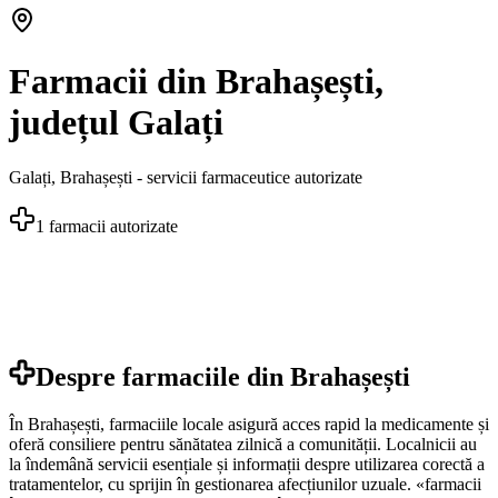
Farmacii din Brahașești,
județul Galați
Galați
,
Brahașești
- servicii farmaceutice autorizate
1
farmacii autorizate
Despre farmaciile din
Brahașești
În Brahașești, farmaciile locale asigură acces rapid la medicamente și
oferă consiliere pentru sănătatea zilnică a comunității. Localnicii au
la îndemână servicii esențiale și informații despre utilizarea corectă a
tratamentelor, cu sprijin în gestionarea afecțiunilor uzuale. «farmacii