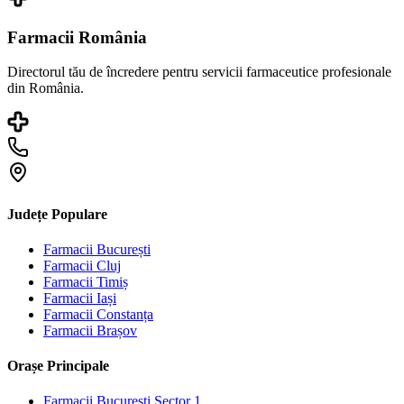
Farmacii România
Directorul tău de încredere pentru servicii farmaceutice profesionale
din România.
Județe Populare
Farmacii
București
Farmacii
Cluj
Farmacii
Timiș
Farmacii
Iași
Farmacii
Constanța
Farmacii
Brașov
Orașe Principale
Farmacii
București Sector 1