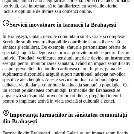
siguranță atunci când alegi farmacia ideală. După ce ai ales farmacia
potrivită, este important să te familiarizezi cu serviciile oferite,
inclusiv opțiunile de livrare sau comenzi online.
Servicii inovatoare în farmacii la Brahașești
În Brahașești, Galați, nevoile comunității sunt variate și complexe.
Serviciile suplimentare disponibile contribuie la un stil de viață
sănătos și echilibrat. De exemplu, sfaturile personalizate oferite de
specialiști ajută la alegerea celor mai potrivite produse pentru fiecare
individ. Totodată, verificarea tensiunii arteriale devine un instrument
esențial pentru monitorizarea sănătății, având un impact semnificativ
asupra prevenției afecțiunilor cardiovasculare. În plus, gama de
suplimente disponibile asigură suport nutrițional, adaptat nevoilor
specifice ale clienților. Aceste servicii nu doar că îmbunătățesc
calitatea vieții, dar și contribuie la educația sanitară a populației. Cu
un accent pe sănătatea comunității, farmaciile din Brahașești se
angajează să răspundă provocărilor cotidiene, pregătind terenul
pentru o implicare activă în viața socială și culturală a zonei.
Importanța farmaciilor în sănătatea comunității
din Brahașești
Farmaciile din Brahașești, județul Galați, au un impact semnificativ