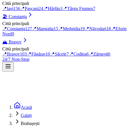
Città principali
📍
Iași
156
📍
Pașcani
24
📍
Hârlău
3
📍
Târgu Frumos
7
🏖️
Constanța
Città principali
📍
Constanța
127
📍
Mangalia
15
📍
Medgidia
19
📍
Năvodari
18
📍
Eforie
Nord
9
🏔️
Brașov
Città principali
📍
Brașov
103
📍
Făgăraș
10
📍
Săcele
7
📍
Codlea
6
📍
Zărnești
6
24/7 Non-Stop
Acasă
Galați
Brahașești