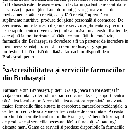
în Brahașești este, de asemenea, un factor important care contribuie
la satisfacția pacienților. Locuitorii pot găsi o gamă variată de
medicamente, atât cu rețetă, cât și fără rețetă, împreună cu
suplimente nutritive, produse de igienă personală și cosmetice. De
asemenea, multe farmacii dispun de servicii suplimentare, precum
teste rapide pentru diverse afecțiuni sau măsurarea tensiunii arteriale,
care ajută la monitorizarea sănătății comunității. În concluzie,
farmaciile din Brahașești se dovedesc a fi un partener de încredere în
menținerea sănătății, oferind nu doar produse, ci și sprijin
profesional. Iată o listă detaliată a farmaciilor disponibile în
Brahașești, pentru
Accesibilitatea și serviciile farmaciilor
din Brahașești
Farmaciile din Brahașești, județul Galați, joacă un rol esențial în
viața comunității, oferind nu doar medicamente, ci și suport pentru
sănătatea locuitorilor. Accesibilitatea acestora reprezintă un avantaj
major, farmaciile fiind situate în apropierea cartierelor rezidențiale, a
centrelor medicale și a zonelor frecventate de comunitate. Această
proximitate permite locuitorilor din Brahașești să beneficieze rapid
de produsele și serviciile necesare, fără a fi nevoiți să parcurgă
distanțe mari. Gama de servicii și produse disponibile în farmaciile