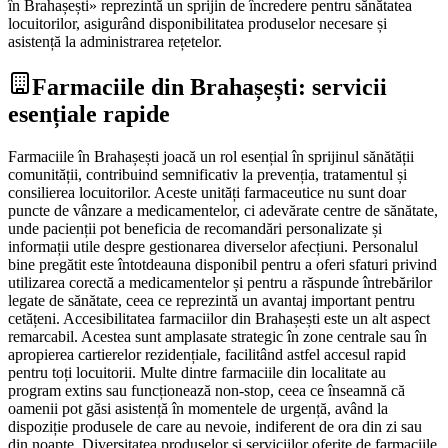
în Brahașești» reprezintă un sprijin de încredere pentru sănătatea
locuitorilor, asigurând disponibilitatea produselor necesare și
asistență la administrarea rețetelor.
Farmaciile din Brahașești: servicii
esențiale rapide
Farmaciile în Brahașești joacă un rol esențial în sprijinul sănătății
comunității, contribuind semnificativ la prevenția, tratamentul și
consilierea locuitorilor. Aceste unități farmaceutice nu sunt doar
puncte de vânzare a medicamentelor, ci adevărate centre de sănătate,
unde pacienții pot beneficia de recomandări personalizate și
informații utile despre gestionarea diverselor afecțiuni. Personalul
bine pregătit este întotdeauna disponibil pentru a oferi sfaturi privind
utilizarea corectă a medicamentelor și pentru a răspunde întrebărilor
legate de sănătate, ceea ce reprezintă un avantaj important pentru
cetățeni. Accesibilitatea farmaciilor din Brahașești este un alt aspect
remarcabil. Acestea sunt amplasate strategic în zone centrale sau în
apropierea cartierelor rezidențiale, facilitând astfel accesul rapid
pentru toți locuitorii. Multe dintre farmaciile din localitate au
program extins sau funcționează non-stop, ceea ce înseamnă că
oamenii pot găsi asistență în momentele de urgență, având la
dispoziție produsele de care au nevoie, indiferent de ora din zi sau
din noapte. Diversitatea produselor și serviciilor oferite de farmaciile