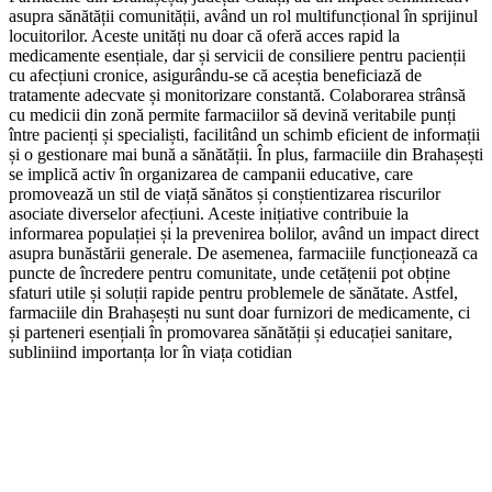
asupra sănătății comunității, având un rol multifuncțional în sprijinul
locuitorilor. Aceste unități nu doar că oferă acces rapid la
medicamente esențiale, dar și servicii de consiliere pentru pacienții
cu afecțiuni cronice, asigurându-se că aceștia beneficiază de
tratamente adecvate și monitorizare constantă. Colaborarea strânsă
cu medicii din zonă permite farmaciilor să devină veritabile punți
între pacienți și specialiști, facilitând un schimb eficient de informații
și o gestionare mai bună a sănătății. În plus, farmaciile din Brahașești
se implică activ în organizarea de campanii educative, care
promovează un stil de viață sănătos și conștientizarea riscurilor
asociate diverselor afecțiuni. Aceste inițiative contribuie la
informarea populației și la prevenirea bolilor, având un impact direct
asupra bunăstării generale. De asemenea, farmaciile funcționează ca
puncte de încredere pentru comunitate, unde cetățenii pot obține
sfaturi utile și soluții rapide pentru problemele de sănătate. Astfel,
farmaciile din Brahașești nu sunt doar furnizori de medicamente, ci
și parteneri esențiali în promovarea sănătății și educației sanitare,
subliniind importanța lor în viața cotidian