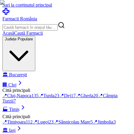
Sari la conținutul principal
Farmacii România
Acasă
Caută Farmacii
Județe Populare
🏛️
București
🏢
Cluj
Città principali
📍
Cluj-Napoca
135
📍
Turda
23
📍
Dej
17
📍
Gherla
20
📍
Câmpia
Turzii
7
🏭
Timiș
Città principali
📍
Timișoara
112
📍
Lugoj
23
📍
Sânnicolau Mare
5
📍
Jimbolia
3
🏛️
Iași