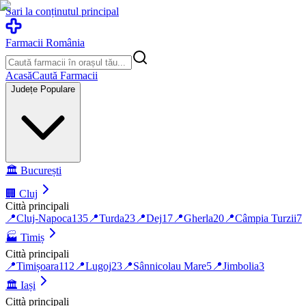
Sari la conținutul principal
Farmacii România
Acasă
Caută Farmacii
Județe Populare
🏛️
București
🏢
Cluj
Città principali
📍
Cluj-Napoca
135
📍
Turda
23
📍
Dej
17
📍
Gherla
20
📍
Câmpia Turzii
7
🏭
Timiș
Città principali
📍
Timișoara
112
📍
Lugoj
23
📍
Sânnicolau Mare
5
📍
Jimbolia
3
🏛️
Iași
Città principali