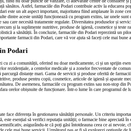
ii, fiind nu doar puncte de vânzare, ci adevărate centre de consiliere și p
ă sănătos. Astfel, farmaciile din Podari contribuie activ la educarea popul
dari este un alt aspect important, majoritatea fiind amplasate în zone cent
ulte dintre aceste unități funcționează cu program extins, iar unele sunt 
e sau care necesită tratamente regulate. Diversitatea produselor și servic
recum și la suplimente nutritive, produse de igienă, cosmetice și teste ra
olistică a sănătății. În concluzie, farmaciile din Podari reprezintă un pilon
ai importante farmacii din Podari, care vă vor ajuta să faceți cele mai bun
din Podari
i cu zi a comunității, oferind nu doar medicamente, ci și un sprijin esenți
relor rezidențiale, a centrelor medicale și a zonelor frecventate de comun
să parcurgă distanțe mari. Gama de servicii și produse oferită de farmaciil
itive, produse pentru copii, cosmetice, articole de igienă și aparate medi
 sănătatea. De asemenea, farmaciile cu program extins sau non-stop din 
 afara orelor obișnuite de funcționare. Într-o lume în care programul de lu
te face diferența în gestionarea sănătății personale. Un criteriu importa
 este esențial să verifici reputația unității; o farmacie bine apreciată în
semnificativ, asigurându-te că poți găsi întotdeauna ceea ce ai nevoie, ch
de cele mai bune servicii. Următorul pas ar fi să explorezi opțiunile de 