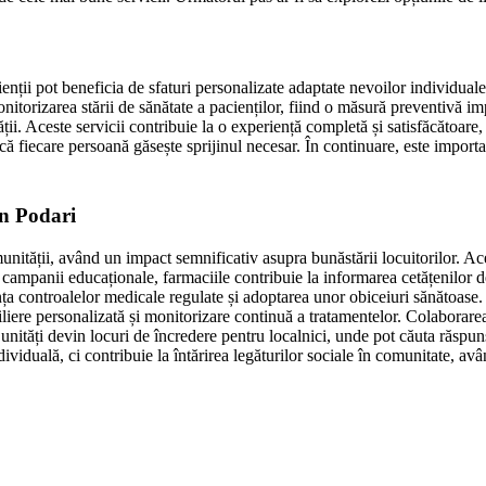
lienții pot beneficia de sfaturi personalizate adaptate nevoilor individual
monitorizarea stării de sănătate a pacienților, fiind o măsură preventivă 
tății. Aceste servicii contribuie la o experiență completă și satisfăcătoa
că fiecare persoană găsește sprijinul necesar. În continuare, este importa
in Podari
munității, având un impact semnificativ asupra bunăstării locuitorilor. Ac
 campanii educaționale, farmaciile contribuie la informarea cetățenilor d
nța controalelor medicale regulate și adoptarea unor obiceiuri sănătoase.
liere personalizată și monitorizare continuă a tratamentelor. Colaborarea
 unități devin locuri de încredere pentru localnici, unde pot căuta răspun
dividuală, ci contribuie la întărirea legăturilor sociale în comunitate, av