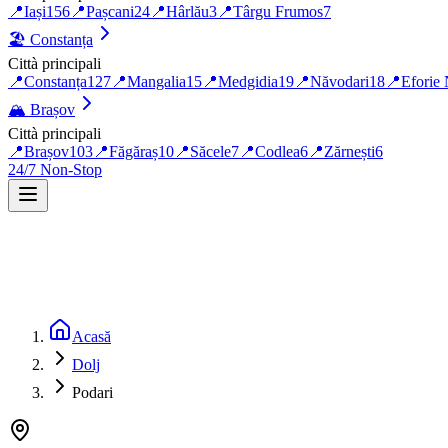
📍
Iași
156
📍
Pașcani
24
📍
Hârlău
3
📍
Târgu Frumos
7
🏖️
Constanța
Città principali
📍
Constanța
127
📍
Mangalia
15
📍
Medgidia
19
📍
Năvodari
18
📍
Eforie
🏔️
Brașov
Città principali
📍
Brașov
103
📍
Făgăraș
10
📍
Săcele
7
📍
Codlea
6
📍
Zărnești
6
24/7 Non-Stop
Acasă
Dolj
Podari