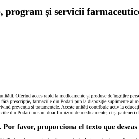
, program și servicii farmaceutic
munității. Oferind acces rapid la medicamente și produse de îngrijire per
i fără prescripție, farmaciile din Podari pun la dispoziție suplimente alim
privind prevenția și tratamentele. Aceste unități contribuie activ la educ
aciile din Podari nu sunt doar furnizori de medicamente, ci și parteneri de
 Por favor, proporciona el texto que deseas q