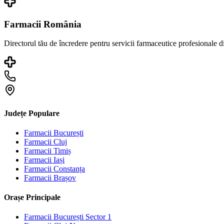
Farmacii România
Directorul tău de încredere pentru servicii farmaceutice profesionale 
Județe Populare
Farmacii
București
Farmacii
Cluj
Farmacii
Timiș
Farmacii
Iași
Farmacii
Constanța
Farmacii
Brașov
Orașe Principale
Farmacii
București Sector 1