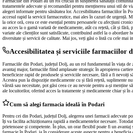
Farmaciile din Podari au un rol crucial în susținerea sănătății comunităț
tratamentele adecvate și recomandări pentru menținerea unui stil de viaț
alegeri informate pentru sănătatea lor. Accesibilitatea farmaciilor în Po
accesul rapid la servicii farmaceutice, mai ales în cazuri de urgență. M
la orice oră, ceea ce este esențial pentru persoanele cu afecțiuni cronic
au acces la o gamă variată de medicamente, atât cu rețetă, cât și fără, p
variate ale clienților sunt satisfăcute, contribuind astfel la o abordare h
diversitate și servicii de calitate. Mai jos, veți găsi o listă cu cele m
Accesibilitatea și serviciile farmaciilor 
Farmaciile din Podari, județul Dolj, au un rol fundamental în viața de z
avantaj major, farmaciile fiind amplasate strategic în apropierea cartie
beneficieze rapid de produsele și serviciile necesare, fără a fi nevoiți 
Acestea pun la dispoziție medicamente cu și fără rețetă, suplimente nutr
vârstă sau necesitate, pot găsi ceea ce au nevoie pentru a-și menține
ale locuitorilor, oferind acces la tratamente și medicamente chiar și în
Cum să alegi farmacia ideală în Podari
Pentru cei din Podari, județul Dolj, alegerea unei farmacii adecvate poa
îți va facilita achiziționarea rapidă a medicamentelor necesare. Totodată,
prietenoase și competente. În plus, un orar flexibil poate fi un avantaj 
farmacie în Podari, ia în considerare aceste aspecte pentru a beneficia 