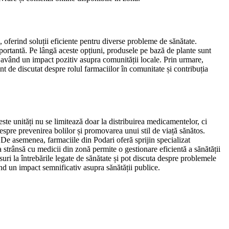
e, oferind soluții eficiente pentru diverse probleme de sănătate.
importantă. Pe lângă aceste opțiuni, produsele pe bază de plante sunt
re, având un impact pozitiv asupra comunității locale. Prin urmare,
nt de discutat despre rolul farmaciilor în comunitate și contribuția
este unități nu se limitează doar la distribuirea medicamentelor, ci
espre prevenirea bolilor și promovarea unui stil de viață sănătos.
 De asemenea, farmaciile din Podari oferă sprijin specializat
 strânsă cu medicii din zonă permite o gestionare eficientă a sănătății
suri la întrebările legate de sănătate și pot discuta despre problemele
ând un impact semnificativ asupra sănătății publice.