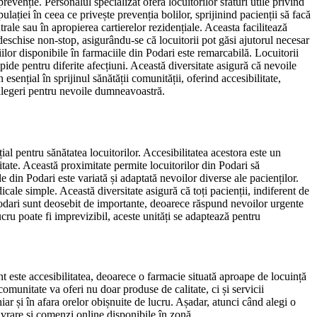
revenție. Personalul specializat oferă locuitorilor sfaturi utile privind
ației în ceea ce privește prevenția bolilor, sprijinind pacienții să facă
rale sau în apropierea cartierelor rezidențiale. Aceasta facilitează
deschise non-stop, asigurându-se că locuitorii pot găsi ajutorul necesar
iilor disponibile în farmaciile din Podari este remarcabilă. Locuitorii
pide pentru diferite afecțiuni. Această diversitate asigură că nevoile
 esențial în sprijinul sănătății comunității, oferind accesibilitate,
e alegeri pentru nevoile dumneavoastră.
al pentru sănătatea locuitorilor. Accesibilitatea acestora este un
itate. Această proximitate permite locuitorilor din Podari să
e din Podari este variată și adaptată nevoilor diverse ale pacienților.
cale simple. Această diversitate asigură că toți pacienții, indiferent de
Podari sunt deosebit de importante, deoarece răspund nevoilor urgente
cru poate fi imprevizibil, aceste unități se adaptează pentru
nt este accesibilitatea, deoarece o farmacie situată aproape de locuință
 comunitate va oferi nu doar produse de calitate, ci și servicii
iar și în afara orelor obișnuite de lucru. Așadar, atunci când alegi o
livrare și comenzi online disponibile în zonă.