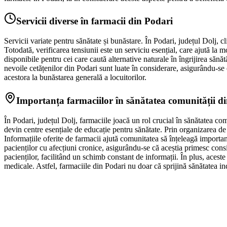
Servicii diverse în farmacii din Podari
Servicii variate pentru sănătate și bunăstare. În Podari, județul Dolj, c
Totodată, verificarea tensiunii este un serviciu esențial, care ajută la 
disponibile pentru cei care caută alternative naturale în îngrijirea sănă
nevoile cetățenilor din Podari sunt luate în considerare, asigurându-se 
acestora la bunăstarea generală a locuitorilor.
Importanța farmaciilor în sănătatea comunității d
În Podari, județul Dolj, farmaciile joacă un rol crucial în sănătatea co
devin centre esențiale de educație pentru sănătate. Prin organizarea de
Informațiile oferite de farmacii ajută comunitatea să înțeleagă importa
pacienților cu afecțiuni cronice, asigurându-se că aceștia primesc consi
pacienților, facilitând un schimb constant de informații. În plus, aceste
medicale. Astfel, farmaciile din Podari nu doar că sprijină sănătatea in