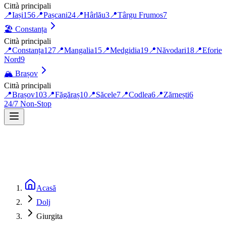
Città principali
📍
Iași
156
📍
Pașcani
24
📍
Hârlău
3
📍
Târgu Frumos
7
🏖️
Constanța
Città principali
📍
Constanța
127
📍
Mangalia
15
📍
Medgidia
19
📍
Năvodari
18
📍
Eforie
Nord
9
🏔️
Brașov
Città principali
📍
Brașov
103
📍
Făgăraș
10
📍
Săcele
7
📍
Codlea
6
📍
Zărnești
6
24/7 Non-Stop
Acasă
Dolj
Giurgita