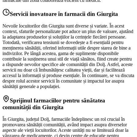
farmaciile din zonă colaborează eficient cu medicii.
Servicii inovatoare în farmacii din Giurgita
Nevoile locuitorilor din Giurgita sunt diverse și variate. În acest
context, sfaturile personalizate pot aduce un plus de valoare, ajutând
la adaptarea produselor și soluțiilor la cerințele fiecărei persoane.
Totodată, verificarea tensiunii se dovedește a fi esențială pentru
menținerea sănătății, oferind informații utile despre starea de bine a
indivizilor. Pe lângă acestea, gama de suplimente disponibile
contribuie la susținerea unui stil de viață sănătos, fiind create pentru
a răspunde nevoilor specifice ale comunității din Dolj. Astfel, aceste
servicii nu doar că îmbunătățesc calitatea vieții, dar și facilitează
accesul la informații și produse esențiale. În continuare, se va discuta
despre rolul acestor servicii în comunitate și impactul lor asupra
sănătății generale a populației.
Sprijinul farmaciilor pentru sănătatea
comunității din Giurgita
În Giurgita, județul Dolj, farmaciile îndeplinesc un rol crucial în
promovarea sănătății comunității, având impact asupra diverselor
aspecte ale vieții locuitorilor. Aceste unități nu se limitează doar la
vânzarea de medicamente, ci devin centre de educație pentru