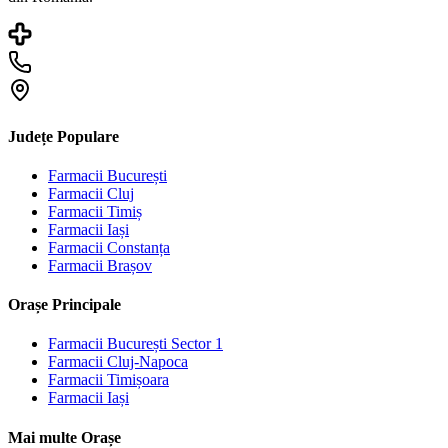
Județe Populare
Farmacii
București
Farmacii
Cluj
Farmacii
Timiș
Farmacii
Iași
Farmacii
Constanța
Farmacii
Brașov
Orașe Principale
Farmacii
București Sector 1
Farmacii
Cluj-Napoca
Farmacii
Timișoara
Farmacii
Iași
Mai multe Orașe