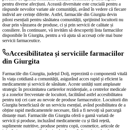
pentru diverse afecțiuni. Această diversitate este crucială pentru a
răspunde nevoilor variate ale comunității, având în vedere că fiecare
individ are cerințe diferite. Astfel, farmaciile din Giurgita devin
piloni esențiali pentru sănătatea comunității, sprijinind locuitorii nu
doar prin vânzarea de produse, ci și prin servicii de calitate și
consiliere. În continuare, vă invităm să descoperiți lista farmaciilor
disponibile în Giurgita, pentru a vă ajuta să accesați cele mai bune
servicii farmaceutice.
Accesibilitatea și serviciile farmaciilor
din Giurgita
Farmaciile din Giurgita, județul Dolj, reprezintă o componentă vitală
în viața cotidiană a comunității, asigurând acces rapid și eficient la
medicamente și servicii de sănătate. Aceste unități sunt amplasate
strategic în proximitatea cartierelor rezidențiale, a centrelor medicale
și a zonelor frecventate de locuitori, facilitând astfel accesibilitatea
pentru toți cei care au nevoie de produse farmaceutice. Locuitorii din
Giurgita beneficiază de un serviciu esențial, având posibilitatea de a
obține rapid medicamentele necesare, fără a fi nevoiți să parcurgă
distanțe mari. Farmaciile din Giurgita oferă o gamă variată de
servicii și produse, incluzând medicamente cu și fără rețetă,
suplimente nutritive, produse pentru copii, cosmetice, articole de