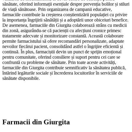
sănătate, oferind informații esențiale despre prevenția bolilor și stiluri
de viață sănătoase. Prin organizarea de campanii educative,
farmaciile contribuie la creșterea conștientizării populației cu privire
la importanța îngrijirii sănătății și a adoptării unor obiceiuri benefice.
De asemenea, farmaciile din Giurgita colaborează strâns cu medicii
din zonă, asigurându-se că pacienții cu afecțiuni cronice primesc
tratamente adecvate și monitorizare constantă. Această colaborare
permite farmacistului să ofere recomandări personalizate, adaptate
nevoilor fiecărui pacient, consolidând astfel o îngrijire eficientă și
continuă. În plus, farmaciștii devin un punct de sprijin emoțional
pentru comunitate, oferind consiliere și suport pentru cei care se
confruntă cu probleme de sănătate. Prin toate aceste activități,
farmaciile din Giurgita contribuie semnificativ la sănătatea publică,
întărind legăturile sociale și încrederea locuitorilor în serviciile de
sănătate disponibile.
Farmacii din
Giurgita