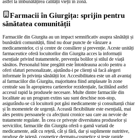
astfel la îmbunătățirea calității vieții în zonă.
Farmacii în Giurgița: sprijin pentru
sănătatea comunității
Farmaciile din Giurgita au un impact semnificativ asupra sănătății și
bunăstării comunității, fiind nu doar puncte de vânzare a
medicamentelor, ci și centre de consiliere și prevenție. Aceste unități
farmaceutice oferă locuitorilor din Giurgita acces la informații
esențiale privind tratamentele, prevenția bolilor și stilul de viață
sănătos. Personalul bine pregătit este întotdeauna acolo pentru a
oferi sfaturi personalizate, ajutându-i pe clienți să facă alegeri
informate în privința sănătății lor. Accesibilitatea este un alt avantaj
al farmaciilor din Giurgita, majoritatea fiind amplasate în zone
centrale sau în apropierea cartierelor rezidențiale, facilitând astfel
accesul rapid la produsele necesare. Multe dintre farmaciile din
localitate au un program extins sau sunt deschise non-stop,
asigurându-se că locuitorii pot găsi medicamente și consultanță chiar
și în momentele de urgență. Această flexibilitate este esențială, mai
ales pentru persoanele cu afecțiuni cronice sau care au nevoie de
tratamente regulate. În ceea ce privește diversitatea produselor și
serviciilor, farmaciile din Giurgita oferă o gamă variată de
medicamente, atât cu rețetă, cât și fără, dar și suplimente nutritive,
produse de igienă, cosmetice dermato-cosmetice și teste rapide