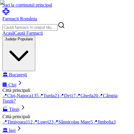
Sari la conținutul principal
Farmacii România
Acasă
Caută Farmacii
Județe Populare
🏛️
București
🏢
Cluj
Città principali
📍
Cluj-Napoca
135
📍
Turda
23
📍
Dej
17
📍
Gherla
20
📍
Câmpia
Turzii
7
🏭
Timiș
Città principali
📍
Timișoara
112
📍
Lugoj
23
📍
Sânnicolau Mare
5
📍
Jimbolia
3
🏛️
Iași