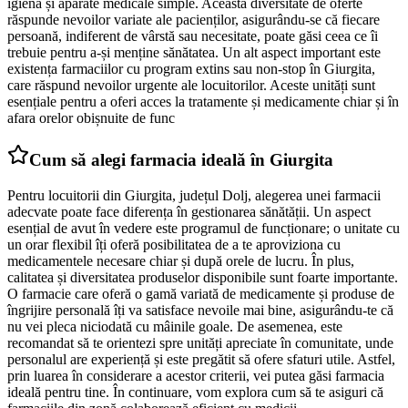
igienă și aparate medicale simple. Această diversitate de oferte
răspunde nevoilor variate ale pacienților, asigurându-se că fiecare
persoană, indiferent de vârstă sau necesitate, poate găsi ceea ce îi
trebuie pentru a-și menține sănătatea. Un alt aspect important este
existența farmaciilor cu program extins sau non-stop în Giurgita,
care răspund nevoilor urgente ale locuitorilor. Aceste unități sunt
esențiale pentru a oferi acces la tratamente și medicamente chiar și în
afara orelor obișnuite de func
Cum să alegi farmacia ideală în Giurgita
Pentru locuitorii din Giurgita, județul Dolj, alegerea unei farmacii
adecvate poate face diferența în gestionarea sănătății. Un aspect
esențial de avut în vedere este programul de funcționare; o unitate cu
un orar flexibil îți oferă posibilitatea de a te aproviziona cu
medicamentele necesare chiar și după orele de lucru. În plus,
calitatea și diversitatea produselor disponibile sunt foarte importante.
O farmacie care oferă o gamă variată de medicamente și produse de
îngrijire personală îți va satisface nevoile mai bine, asigurându-te că
nu vei pleca niciodată cu mâinile goale. De asemenea, este
recomandat să te orientezi spre unități apreciate în comunitate, unde
personalul are experiență și este pregătit să ofere sfaturi utile. Astfel,
prin luarea în considerare a acestor criterii, vei putea găsi farmacia
ideală pentru tine. În continuare, vom explora cum să te asiguri că