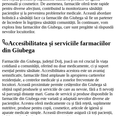
personală și cosmetice. De asemenea, farmaciile oferă teste rapide
pentru diverse afecțiuni, contribuind la monitorizarea sănătății
pacienților și la prevenirea problemelor medicale. Această abordare
holistică a sănătății face ca farmaciile din Giubega să fie un partener
de încredere în îngrijirea sănătății comunității. În continuare, vom
explora lista farmaciilor din Giubega, care sunt pregătite să răspundă
nevoilor locuitorilor.
Accesibilitatea și serviciile farmaciilor
din Giubega
Farmaciile din Giubega, județul Dolj, joacă un rol crucial în viața
cotidiană a comunității, oferind nu doar medicamente, ci și suport
esențial pentru sănătate. Accesibilitatea acestora este un avantaj
semnificativ, farmaciile fiind amplasate în apropierea cartierelor
rezidențiale, a centrelor medicale și a zonelor frecventate de
locuitori. Această proximitate permite cetățenilor din Giubega să
obțină rapid produsele și serviciile de care au nevoie, fără a fi nevoiți
să parcurgă distanțe mari. Gama de servicii și produse disponibile în
farmaciile din Giubega este variată și adaptată nevoilor diverse ale
pacienților. Acestea oferă medicamente cu și fără rețetă, suplimente
nutritive, produse pentru copii, cosmetice, articole de igienă și
aparate medicale simple. Această diversitate asigură că toți pacienții,