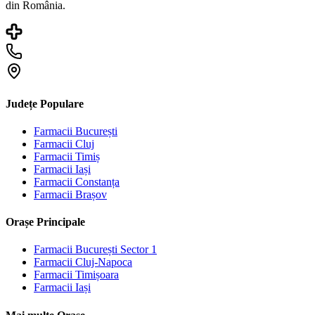
din România.
Județe Populare
Farmacii
București
Farmacii
Cluj
Farmacii
Timiș
Farmacii
Iași
Farmacii
Constanța
Farmacii
Brașov
Orașe Principale
Farmacii
București Sector 1
Farmacii
Cluj-Napoca
Farmacii
Timișoara
Farmacii
Iași