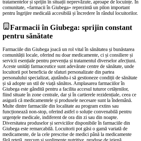
tratamentelor și sprijin în situații neprevăzute, aproape de locuințe. În
comunitate, «farmacii în Giubega» reprezintă un pilon important
pentru îngrijire medicală accesibilă și încredere în rândul locuitorilor.
Farmacii în Giubega: sprijin constant
pentru sănătate
Farmaciile din Giubega joacă un rol vital în sănătatea și bunăstarea
comunității locale, oferind nu doar medicamente, ci și consiliere și
servicii esențiale pentru prevenția și tratamentul diverselor afecțiuni.
Aceste unități farmaceutice sunt adevărate centre de sănătate, unde
locuitorii pot beneficia de sfaturi personalizate din partea
personalului specializat, ajutându-i să gestioneze condiții de sănătate
și să adopte un stil de viață sănătos. Amplasarea farmaciilor în
Giubega este gândită pentru a facilita accesul tuturor cetățenilor,
fiind situate în zone centrale, dar și în cartierele rezidențiale, ceea ce
asigură că medicamentele și produsele necesare sunt la îndemână.
Multe dintre farmaciile din localitate au program extins sau
funcționează non-stop, oferind astfel o soluție convenabilă pentru
urgențele medicale, indiferent de ora din zi sau din noapte.
Diversitatea produselor și serviciilor disponibile în farmaciile din
Giubega este remarcabilă. Locuitorii pot găsi o gamă variată de
medicamente, de la cele prescrise de medici până la medicamente
fără rețetă, precum și suplimente nutritive, produse de igienă