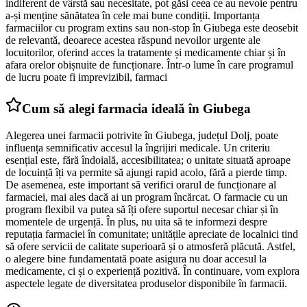
indiferent de vârstă sau necesitate, pot găsi ceea ce au nevoie pentru
a-și menține sănătatea în cele mai bune condiții. Importanța
farmaciilor cu program extins sau non-stop în Giubega este deosebit
de relevantă, deoarece acestea răspund nevoilor urgente ale
locuitorilor, oferind acces la tratamente și medicamente chiar și în
afara orelor obișnuite de funcționare. Într-o lume în care programul
de lucru poate fi imprevizibil, farmaci
Cum să alegi farmacia ideală în Giubega
Alegerea unei farmacii potrivite în Giubega, județul Dolj, poate
influența semnificativ accesul la îngrijiri medicale. Un criteriu
esențial este, fără îndoială, accesibilitatea; o unitate situată aproape
de locuință îți va permite să ajungi rapid acolo, fără a pierde timp.
De asemenea, este important să verifici orarul de funcționare al
farmaciei, mai ales dacă ai un program încărcat. O farmacie cu un
program flexibil va putea să îți ofere suportul necesar chiar și în
momentele de urgență. În plus, nu uita să te informezi despre
reputația farmaciei în comunitate; unitățile apreciate de localnici tind
să ofere servicii de calitate superioară și o atmosferă plăcută. Astfel,
o alegere bine fundamentată poate asigura nu doar accesul la
medicamente, ci și o experiență pozitivă. În continuare, vom explora
aspectele legate de diversitatea produselor disponibile în farmacii.