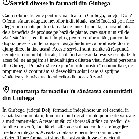
Servicii diverse în farmacii din Giubega
Cauți soluții eficiente pentru sănătatea ta în Giubega, județul Dolj?
Oferim sfaturi adaptate nevoilor individuale, astfel încât să poți face
alegeri informate pentru starea ta de bine. Totodată, ai posibilitatea
de a beneficia de produse pe bază de plante, care susțin un stil de
viață sănătos și echilibrat. În plus, pentru confortul tău, punem la
dispoziție servicii de transport, asigurându-ne că produsele dorite
ajung direct la tine acasă. Aceste servicii sunt menite să răspundă
cerințelor comunității locale, facilitând accesul la resurse esențiale. În
acest fel, ne angajăm să îmbunătățim calitatea vieții fiecărei persoane
din Giubega. Pe măsură ce explorăm rolul nostru în comunitate, ne
propunem să continuăm să dezvoltăm soluții care să sprijine
sănătatea și bunăstarea locuitorilor din această zonă.
Importanța farmaciilor în sănătatea comunității
din Giubega
În Giubega, județul Dolj, farmaciile îndeplinesc un rol esențial în
sănătatea comunității, fiind mai mult decât simple puncte de vânzare
a medicamentelor. Aceste unități colaborează strâns cu medicii de
familie din zonă, facilitând astfel accesul pacienților la o îngrijire
medicală integrată. Această colaborare permite o comunicare
eficientă între farmaciști și medici, asigurându-se că pacienții