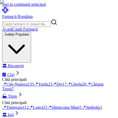
Sari la conținutul principal
Farmacii România
Acasă
Caută Farmacii
Județe Populare
🏛️
București
🏢
Cluj
Città principali
📍
Cluj-Napoca
135
📍
Turda
23
📍
Dej
17
📍
Gherla
20
📍
Câmpia
Turzii
7
🏭
Timiș
Città principali
📍
Timișoara
112
📍
Lugoj
23
📍
Sânnicolau Mare
5
📍
Jimbolia
3
🏛️
Iași