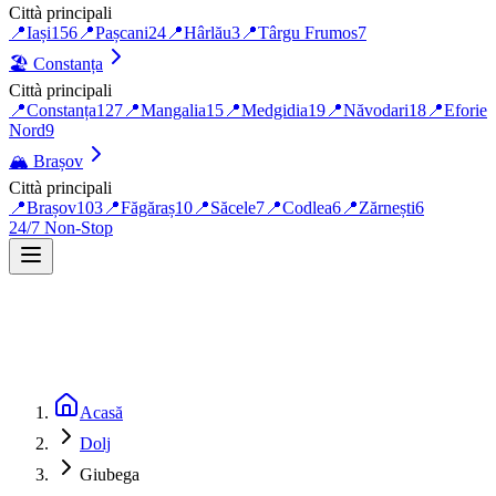
Città principali
📍
Iași
156
📍
Pașcani
24
📍
Hârlău
3
📍
Târgu Frumos
7
🏖️
Constanța
Città principali
📍
Constanța
127
📍
Mangalia
15
📍
Medgidia
19
📍
Năvodari
18
📍
Eforie
Nord
9
🏔️
Brașov
Città principali
📍
Brașov
103
📍
Făgăraș
10
📍
Săcele
7
📍
Codlea
6
📍
Zărnești
6
24/7 Non-Stop
Acasă
Dolj
Giubega