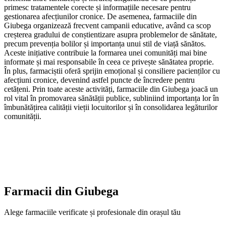
primesc tratamentele corecte și informațiile necesare pentru
gestionarea afecțiunilor cronice. De asemenea, farmaciile din
Giubega organizează frecvent campanii educative, având ca scop
creșterea gradului de conștientizare asupra problemelor de sănătate,
precum prevenția bolilor și importanța unui stil de viață sănătos.
Aceste inițiative contribuie la formarea unei comunități mai bine
informate și mai responsabile în ceea ce privește sănătatea proprie.
În plus, farmaciștii oferă sprijin emoțional și consiliere pacienților cu
afecțiuni cronice, devenind astfel puncte de încredere pentru
cetățeni. Prin toate aceste activități, farmaciile din Giubega joacă un
rol vital în promovarea sănătății publice, subliniind importanța lor în
îmbunătățirea calității vieții locuitorilor și în consolidarea legăturilor
comunității.
Farmacii din
Giubega
Alege farmaciile verificate și profesionale din orașul tău