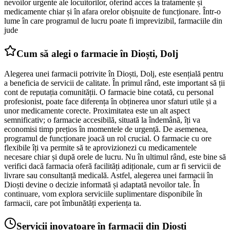
nevoilor urgente ale locuitorilor, oferind acces la tratamente și
medicamente chiar și în afara orelor obișnuite de funcționare. Într-o
lume în care programul de lucru poate fi imprevizibil, farmaciile din
jude
Cum să alegi o farmacie în Dioști, Dolj
Alegerea unei farmacii potrivite în Dioști, Dolj, este esențială pentru
a beneficia de servicii de calitate. În primul rând, este important să ții
cont de reputația comunității. O farmacie bine cotată, cu personal
profesionist, poate face diferența în obținerea unor sfaturi utile și a
unor medicamente corecte. Proximitatea este un alt aspect
semnificativ; o farmacie accesibilă, situată la îndemână, îți va
economisi timp prețios în momentele de urgență. De asemenea,
programul de funcționare joacă un rol crucial. O farmacie cu ore
flexibile îți va permite să te aprovizionezi cu medicamentele
necesare chiar și după orele de lucru. Nu în ultimul rând, este bine să
verifici dacă farmacia oferă facilități adiționale, cum ar fi servicii de
livrare sau consultanță medicală. Astfel, alegerea unei farmacii în
Dioști devine o decizie informată și adaptată nevoilor tale. În
continuare, vom explora serviciile suplimentare disponibile în
farmacii, care pot îmbunătăți experiența ta.
Servicii inovatoare în farmacii din Dioști