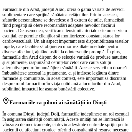
Farmaciile din Arad, județul Arad, oferă o gamă variată de servicii
suplimentare care sprijină sănătatea cetățenilor. Printre acestea,
sfaturile personalizate se dovedesc a fi extrem de utile, farmaciiștii
fiind pregătiți să ofere recomandări adaptate nevoilor fiecărui
pacient. De asemenea, verificarea tensiunii arteriale este un serviciu
esențial, ce permite clienților să monitorizeze constant starea lor
cardiovasculară. Un alt aspect important este disponibilitatea testelor
rapide, care facilitează obținerea unor rezultate imediate pentru
diverse afecțiuni, ajutând astfel la o intervenție promptă. În plus,
farmaciile din Arad dispun de o selecție variată de produse naturiste
și suplimente, răspunzând cerințelor celor care caută soluții
alternative pentru îmbunătățirea sănătății. Aceste servicii nu doar că
îmbunătățesc accesul la tratamente, ci și întăresc legătura dintre
farmacie și comunitate. În acest context, este important să discutăm
despre rolul farmaciilor în viața cotidiană a locuitorilor din Arad,
subliniind impactul lor asupra bunăstării colective.
Farmaciile ca piloni ai sănătății în Dioști
În comuna Dioști, județul Dolj, farmaciile îndeplinesc un rol esențial
în asigurarea sănătății comunității. Aceste unități nu se limitează la
vânzarea de medicamente, ci devin adevărate centre de sprijin pentru
pacienții cu afecțiuni cronice, oferind consultanță și resurse necesare