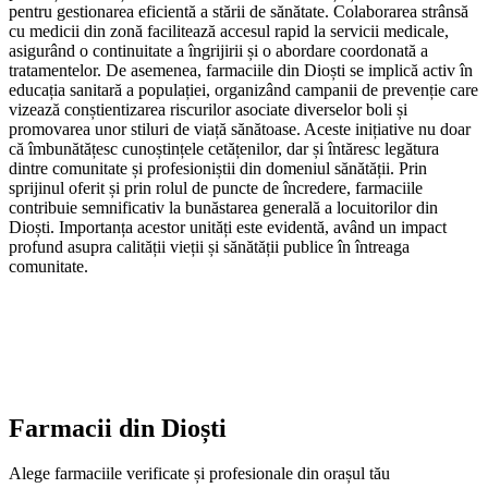
pentru gestionarea eficientă a stării de sănătate. Colaborarea strânsă
cu medicii din zonă facilitează accesul rapid la servicii medicale,
asigurând o continuitate a îngrijirii și o abordare coordonată a
tratamentelor. De asemenea, farmaciile din Dioști se implică activ în
educația sanitară a populației, organizând campanii de prevenție care
vizează conștientizarea riscurilor asociate diverselor boli și
promovarea unor stiluri de viață sănătoase. Aceste inițiative nu doar
că îmbunătățesc cunoștințele cetățenilor, dar și întăresc legătura
dintre comunitate și profesioniștii din domeniul sănătății. Prin
sprijinul oferit și prin rolul de puncte de încredere, farmaciile
contribuie semnificativ la bunăstarea generală a locuitorilor din
Dioști. Importanța acestor unități este evidentă, având un impact
profund asupra calității vieții și sănătății publice în întreaga
comunitate.
Farmacii din
Dioști
Alege farmaciile verificate și profesionale din orașul tău