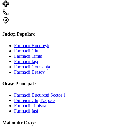
Județe Populare
Farmacii
București
Farmacii
Cluj
Farmacii
Timiș
Farmacii
Iași
Farmacii
Constanța
Farmacii
Brașov
Orașe Principale
Farmacii
București Sector 1
Farmacii
Cluj-Napoca
Farmacii
Timișoara
Farmacii
Iași
Mai multe Orașe