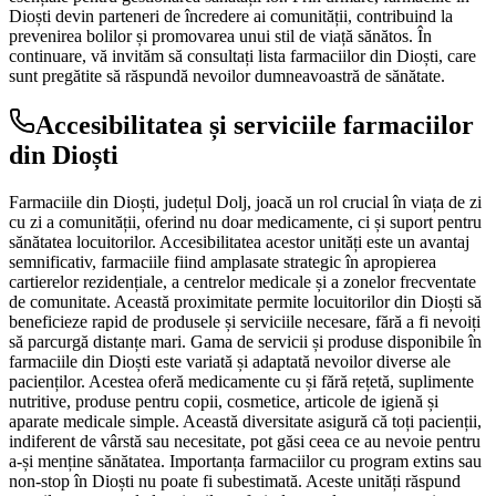
Dioști devin parteneri de încredere ai comunității, contribuind la
prevenirea bolilor și promovarea unui stil de viață sănătos. În
continuare, vă invităm să consultați lista farmaciilor din Dioști, care
sunt pregătite să răspundă nevoilor dumneavoastră de sănătate.
Accesibilitatea și serviciile farmaciilor
din Dioști
Farmaciile din Dioști, județul Dolj, joacă un rol crucial în viața de zi
cu zi a comunității, oferind nu doar medicamente, ci și suport pentru
sănătatea locuitorilor. Accesibilitatea acestor unități este un avantaj
semnificativ, farmaciile fiind amplasate strategic în apropierea
cartierelor rezidențiale, a centrelor medicale și a zonelor frecventate
de comunitate. Această proximitate permite locuitorilor din Dioști să
beneficieze rapid de produsele și serviciile necesare, fără a fi nevoiți
să parcurgă distanțe mari. Gama de servicii și produse disponibile în
farmaciile din Dioști este variată și adaptată nevoilor diverse ale
pacienților. Acestea oferă medicamente cu și fără rețetă, suplimente
nutritive, produse pentru copii, cosmetice, articole de igienă și
aparate medicale simple. Această diversitate asigură că toți pacienții,
indiferent de vârstă sau necesitate, pot găsi ceea ce au nevoie pentru
a-și menține sănătatea. Importanța farmaciilor cu program extins sau
non-stop în Dioști nu poate fi subestimată. Aceste unități răspund