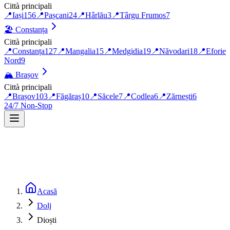
Città principali
📍
Iași
156
📍
Pașcani
24
📍
Hârlău
3
📍
Târgu Frumos
7
🏖️
Constanța
Città principali
📍
Constanța
127
📍
Mangalia
15
📍
Medgidia
19
📍
Năvodari
18
📍
Eforie
Nord
9
🏔️
Brașov
Città principali
📍
Brașov
103
📍
Făgăraș
10
📍
Săcele
7
📍
Codlea
6
📍
Zărnești
6
24/7 Non-Stop
Acasă
Dolj
Dioști