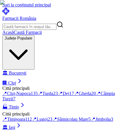
Sari la conținutul principal
Farmacii România
Acasă
Caută Farmacii
Județe Populare
🏛️
București
🏢
Cluj
Città principali
📍
Cluj-Napoca
135
📍
Turda
23
📍
Dej
17
📍
Gherla
20
📍
Câmpia
Turzii
7
🏭
Timiș
Città principali
📍
Timișoara
112
📍
Lugoj
23
📍
Sânnicolau Mare
5
📍
Jimbolia
3
🏛️
Iași