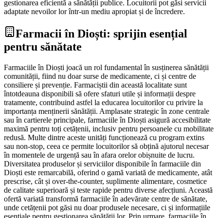
gestionarea eficientă a sănătății publice. Locuitorii pot găsi servicii
adaptate nevoilor lor într-un mediu apropiat și de încredere.
Farmacii în Dioști: sprijin esențial
pentru sănătate
Farmaciile în Dioști joacă un rol fundamental în susținerea sănătății
comunității, fiind nu doar surse de medicamente, ci și centre de
consiliere și prevenție. Farmaciștii din această localitate sunt
întotdeauna disponibili să ofere sfaturi utile și informații despre
tratamente, contribuind astfel la educarea locuitorilor cu privire la
importanța menținerii sănătății. Amplasate strategic în zone centrale
sau în cartierele principale, farmaciile în Dioști asigură accesibilitate
maximă pentru toți cetățenii, inclusiv pentru persoanele cu mobilitate
redusă. Multe dintre aceste unități funcționează cu program extins
sau non-stop, ceea ce permite locuitorilor să obțină ajutorul necesar
în momentele de urgență sau în afara orelor obișnuite de lucru.
Diversitatea produselor și serviciilor disponibile în farmaciile din
Dioști este remarcabilă, oferind o gamă variată de medicamente, atât
prescrise, cât și over-the-counter, suplimente alimentare, cosmetice
de calitate superioară și teste rapide pentru diverse afecțiuni. Această
ofertă variată transformă farmaciile în adevărate centre de sănătate,
unde cetățenii pot găsi nu doar produsele necesare, ci și informațiile
esențiale pentru gestionarea sănătății lor. Prin urmare, farmaciile în