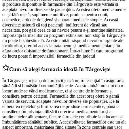
și produse disponibile în farmaciile din Târgoviște este variată și
adaptată nevoilor diverse ale pacienților. Acestea oferă medicamente
cu și fără rețetă, suplimente nutritive, produse pentru copii,
cosmetice, articole de igienă și aparate medicale simple. Această
diversitate asigură că toți pacienții, indiferent de vârstă sau
necesitate, pot găsi ceea ce au nevoie pentru a-și menține sănătatea.
Importanța farmaciilor cu program extins sau non-stop în Târgoviște
nu poate fi subestimată. Aceste unități răspund nevoilor urgente ale
locuitorilor, oferind acces la tratamente și medicamente chiar și în
afara orelor obișnuite de funcționare. Într-o lume în care programul
de lucru poate fi imprevizibil, farmaciile din județul
Cum să alegi farmacia ideală în Târgoviște
În Târgoviște, rețeaua de farmacii joacă un rol esențial în asigurarea
sănătății și bunăstării comunității locale. Aceste unități nu sunt doar
locuri unde se vând medicamente, ci și centre de informare și
consiliere pentru cetățeni. Farmaciile din acest oraș oferă o gamă
variată de servicii, adaptate nevoilor diverse ale populației. De la
eliberarea rețetelor și furnizarea de produse farmaceutice, până la
consilierea în privința utilizării corecte a medicamentelor și a
suplimentelor alimentare, fiecare farmacie contribuie la educarea și
îmbunătățirea sănătății publice. Accesibilitatea farmaciilor este un alt
aspect important, majoritatea fiind situate în zone centrale sau ușor