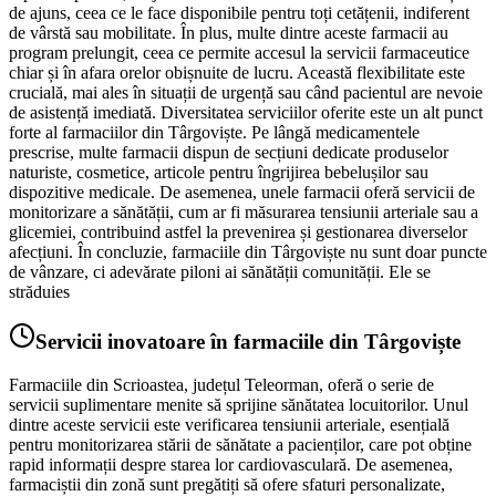
de ajuns, ceea ce le face disponibile pentru toți cetățenii, indiferent
de vârstă sau mobilitate. În plus, multe dintre aceste farmacii au
program prelungit, ceea ce permite accesul la servicii farmaceutice
chiar și în afara orelor obișnuite de lucru. Această flexibilitate este
crucială, mai ales în situații de urgență sau când pacientul are nevoie
de asistență imediată. Diversitatea serviciilor oferite este un alt punct
forte al farmaciilor din Târgoviște. Pe lângă medicamentele
prescrise, multe farmacii dispun de secțiuni dedicate produselor
naturiste, cosmetice, articole pentru îngrijirea bebelușilor sau
dispozitive medicale. De asemenea, unele farmacii oferă servicii de
monitorizare a sănătății, cum ar fi măsurarea tensiunii arteriale sau a
glicemiei, contribuind astfel la prevenirea și gestionarea diverselor
afecțiuni. În concluzie, farmaciile din Târgoviște nu sunt doar puncte
de vânzare, ci adevărate piloni ai sănătății comunității. Ele se
străduies
Servicii inovatoare în farmaciile din Târgoviște
Farmaciile din Scrioastea, județul Teleorman, oferă o serie de
servicii suplimentare menite să sprijine sănătatea locuitorilor. Unul
dintre aceste servicii este verificarea tensiunii arteriale, esențială
pentru monitorizarea stării de sănătate a pacienților, care pot obține
rapid informații despre starea lor cardiovasculară. De asemenea,
farmaciștii din zonă sunt pregătiți să ofere sfaturi personalizate,