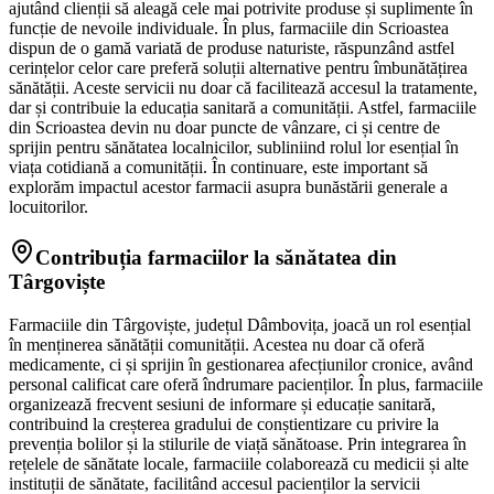
ajutând clienții să aleagă cele mai potrivite produse și suplimente în
funcție de nevoile individuale. În plus, farmaciile din Scrioastea
dispun de o gamă variată de produse naturiste, răspunzând astfel
cerințelor celor care preferă soluții alternative pentru îmbunătățirea
sănătății. Aceste servicii nu doar că facilitează accesul la tratamente,
dar și contribuie la educația sanitară a comunității. Astfel, farmaciile
din Scrioastea devin nu doar puncte de vânzare, ci și centre de
sprijin pentru sănătatea localnicilor, subliniind rolul lor esențial în
viața cotidiană a comunității. În continuare, este important să
explorăm impactul acestor farmacii asupra bunăstării generale a
locuitorilor.
Contribuția farmaciilor la sănătatea din
Târgoviște
Farmaciile din Târgoviște, județul Dâmbovița, joacă un rol esențial
în menținerea sănătății comunității. Acestea nu doar că oferă
medicamente, ci și sprijin în gestionarea afecțiunilor cronice, având
personal calificat care oferă îndrumare pacienților. În plus, farmaciile
organizează frecvent sesiuni de informare și educație sanitară,
contribuind la creșterea gradului de conștientizare cu privire la
prevenția bolilor și la stilurile de viață sănătoase. Prin integrarea în
rețelele de sănătate locale, farmaciile colaborează cu medicii și alte
instituții de sănătate, facilitând accesul pacienților la servicii