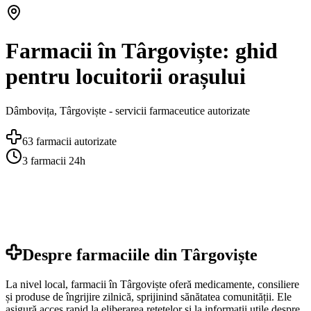
Farmacii în Târgoviște: ghid
pentru locuitorii orașului
Dâmbovița
,
Târgoviște
- servicii farmaceutice autorizate
63
farmacii autorizate
3
farmacii 24h
Despre farmaciile din
Târgoviște
La nivel local, farmacii în Târgoviște oferă medicamente, consiliere
și produse de îngrijire zilnică, sprijinind sănătatea comunității. Ele
asigură acces rapid la eliberarea rețetelor și la informații utile despre