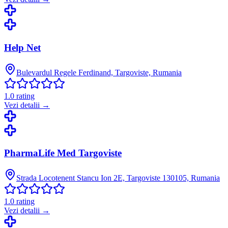
Help Net
Bulevardul Regele Ferdinand, Targoviste, Rumania
1.0
rating
Vezi detalii →
PharmaLife Med Targoviste
Strada Locotenent Stancu Ion 2E, Targoviste 130105, Rumania
1.0
rating
Vezi detalii →