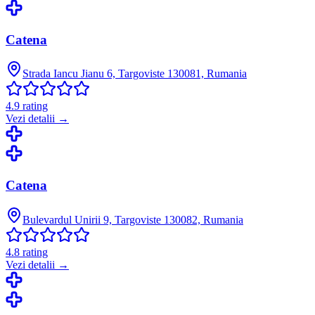
Catena
Strada Iancu Jianu 6, Targoviste 130081, Rumania
4.9
rating
Vezi detalii →
Catena
Bulevardul Unirii 9, Targoviste 130082, Rumania
4.8
rating
Vezi detalii →