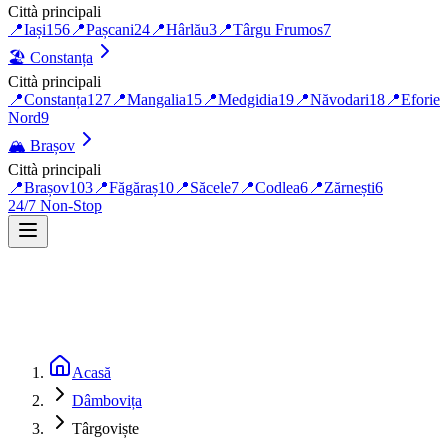
Città principali
📍
Iași
156
📍
Pașcani
24
📍
Hârlău
3
📍
Târgu Frumos
7
🏖️
Constanța
Città principali
📍
Constanța
127
📍
Mangalia
15
📍
Medgidia
19
📍
Năvodari
18
📍
Eforie
Nord
9
🏔️
Brașov
Città principali
📍
Brașov
103
📍
Făgăraș
10
📍
Săcele
7
📍
Codlea
6
📍
Zărnești
6
24/7 Non-Stop
Acasă
Dâmbovița
Târgoviște