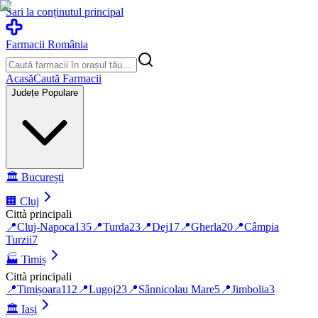
Sari la conținutul principal
Farmacii România
Acasă
Caută Farmacii
Județe Populare
🏛️
București
🏢
Cluj
Città principali
📍
Cluj-Napoca
135
📍
Turda
23
📍
Dej
17
📍
Gherla
20
📍
Câmpia
Turzii
7
🏭
Timiș
Città principali
📍
Timișoara
112
📍
Lugoj
23
📍
Sânnicolau Mare
5
📍
Jimbolia
3
🏛️
Iași