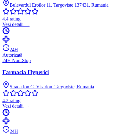
Bulevardul Eroilor 11, Targoviste 137431, Rumania
4.4
rating
Vezi detalii →
24H
Autorizată
24H Non-Stop
Farmacia Hyperici
Strada Ion C. Visarion, Targoviste, Rumania
4.2
rating
Vezi detalii →
24H