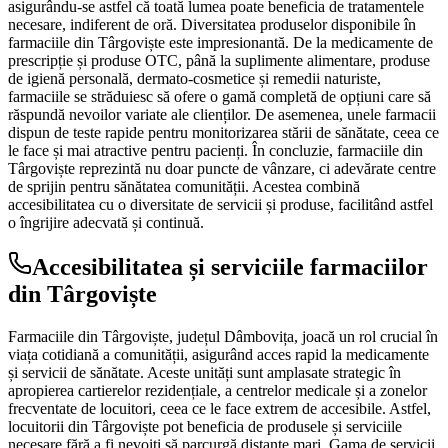
asigurându-se astfel că toată lumea poate beneficia de tratamentele
necesare, indiferent de oră. Diversitatea produselor disponibile în
farmaciile din Târgoviște este impresionantă. De la medicamente de
prescripție și produse OTC, până la suplimente alimentare, produse
de igienă personală, dermato-cosmetice și remedii naturiste,
farmaciile se străduiesc să ofere o gamă completă de opțiuni care să
răspundă nevoilor variate ale clienților. De asemenea, unele farmacii
dispun de teste rapide pentru monitorizarea stării de sănătate, ceea ce
le face și mai atractive pentru pacienți. În concluzie, farmaciile din
Târgoviște reprezintă nu doar puncte de vânzare, ci adevărate centre
de sprijin pentru sănătatea comunității. Acestea combină
accesibilitatea cu o diversitate de servicii și produse, facilitând astfel
o îngrijire adecvată și continuă.
Accesibilitatea și serviciile farmaciilor
din Târgoviște
Farmaciile din Târgoviște, județul Dâmbovița, joacă un rol crucial în
viața cotidiană a comunității, asigurând acces rapid la medicamente
și servicii de sănătate. Aceste unități sunt amplasate strategic în
apropierea cartierelor rezidențiale, a centrelor medicale și a zonelor
frecventate de locuitori, ceea ce le face extrem de accesibile. Astfel,
locuitorii din Târgoviște pot beneficia de produsele și serviciile
necesare fără a fi nevoiți să parcurgă distanțe mari. Gama de servicii