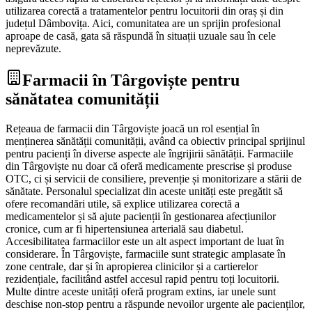
utilizarea corectă a tratamentelor pentru locuitorii din oraș și din
județul Dâmbovița. Aici, comunitatea are un sprijin profesional
aproape de casă, gata să răspundă în situații uzuale sau în cele
neprevăzute.
Farmacii în Târgoviște pentru
sănătatea comunității
Rețeaua de farmacii din Târgoviște joacă un rol esențial în
menținerea sănătății comunității, având ca obiectiv principal sprijinul
pentru pacienți în diverse aspecte ale îngrijirii sănătății. Farmaciile
din Târgoviște nu doar că oferă medicamente prescrise și produse
OTC, ci și servicii de consiliere, prevenție și monitorizare a stării de
sănătate. Personalul specializat din aceste unități este pregătit să
ofere recomandări utile, să explice utilizarea corectă a
medicamentelor și să ajute pacienții în gestionarea afecțiunilor
cronice, cum ar fi hipertensiunea arterială sau diabetul.
Accesibilitatea farmaciilor este un alt aspect important de luat în
considerare. În Târgoviște, farmaciile sunt strategic amplasate în
zone centrale, dar și în apropierea clinicilor și a cartierelor
rezidențiale, facilitând astfel accesul rapid pentru toți locuitorii.
Multe dintre aceste unități oferă program extins, iar unele sunt
deschise non-stop pentru a răspunde nevoilor urgente ale pacienților,