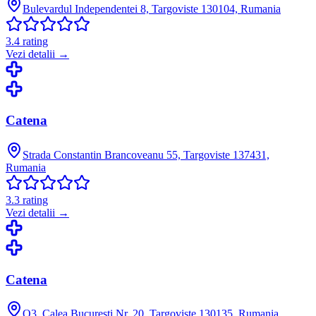
Bulevardul Independentei 8, Targoviste 130104, Rumania
3.4
rating
Vezi detalii →
Catena
Strada Constantin Brancoveanu 55, Targoviste 137431,
Rumania
3.3
rating
Vezi detalii →
Catena
O3, Calea Bucuresti Nr. 20, Targoviste 130135, Rumania