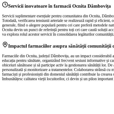
Servicii inovatoare în farmacii Ocnita Dâmbovița
Servicii suplimentare esențiale pentru comunitatea din Ocnita, Dâmbovița
Totodată, verificarea tensiunii arteriale se realizează rapid și eficient,
generale, fiind o alegere populară pentru cei care preferă metodele natur
Ocnita devin un punct de referință pentru toți cei care caută soluții acc
va explora rolul acestor servicii în consolidarea legăturilor comunității
Impactul farmaciilor asupra sănătății comunității 
Farmaciile din Ocnita, județul Dâmbovița, au un impact considerabil as
educația pentru sănătate, organizând frecvent sesiuni informative și camp
obiceiuri sănătoase și să participe activ la gestionarea sănătății lor. D
personalizată și monitorizare a tratamentelor. Colaborarea strânsă cu med
farmaciști și profesioniștii din domeniul sănătății contribuie la crearea 
îmbunătățesc calitatea vieții locuitorilor, ci devin și un pilon importa