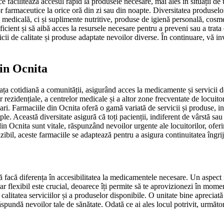
a ce facilitează accesul rapid la produsele necesare, mai ales în situații 
or farmaceutice la orice oră din zi sau din noapte. Diversitatea produselo
medicală, ci și suplimente nutritive, produse de igienă personală, cosmet
ficient și să aibă acces la resursele necesare pentru a preveni sau a tra
vicii de calitate și produse adaptate nevoilor diverse. În continuare, vă i
din Ocnita
a cotidiană a comunității, asigurând acces la medicamente și servicii de 
r rezidențiale, a centrelor medicale și a altor zone frecventate de locuit
 mari. Farmaciile din Ocnita oferă o gamă variată de servicii și produse, 
ple. Această diversitate asigură că toți pacienții, indiferent de vârstă sa
 Ocnita sunt vitale, răspunzând nevoilor urgente ale locuitorilor, oferin
ibil, aceste farmaciile se adaptează pentru a asigura continuitatea îngrij
 facă diferența în accesibilitatea la medicamentele necesare. Un aspect 
rar flexibil este crucial, deoarece îți permite să te aprovizionezi în mom
alitatea serviciilor și a produselor disponibile. O unitate bine apreciată 
ăspundă nevoilor tale de sănătate. Odată ce ai ales locul potrivit, următo