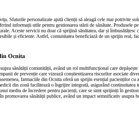
. Sfaturile personalizate ajută clienții să aleagă cele mai potrivite solu
 oferind informații utile pentru gestionarea stării de sănătate. Produsele p
ale. Aceste servicii nu doar că sprijină sănătatea, dar și îmbunătățesc cal
esibile și eficiente. Astfel, comunitatea beneficiază de un sprijin real, fa
.
din Ocnita
upra sănătății comunității, având un rol multifuncțional care depășește
anii de prevenție care vizează conștientizarea riscurilor asociate diverse
e asemenea, farmaciile din Ocnita oferă un sprijin esențial pacienților cu
icii din zonă facilitează o îngrijire integrată, asigurând continuitatea t
unui mediu de încredere pentru pacienți, care se simt sprijiniți în gestion
nt în promovarea sănătății publice, având un impact semnificativ asupra b