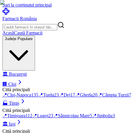
Sari la conținutul principal
Farmacii România
Acasă
Caută Farmacii
Județe Populare
🏛️
București
🏢
Cluj
Città principali
📍
Cluj-Napoca
135
📍
Turda
23
📍
Dej
17
📍
Gherla
20
📍
Câmpia Turzii
7
🏭
Timiș
Città principali
📍
Timișoara
112
📍
Lugoj
23
📍
Sânnicolau Mare
5
📍
Jimbolia
3
🏛️
Iași
Città principali