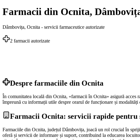
Farmacii din Ocnita, Dâmbovița
Dâmbovița
,
Ocnita
- servicii farmaceutice autorizate
2
farmacii autorizate
Despre farmaciile din
Ocnita
În comunitatea locală din Ocnita, «farmacii în Ocnita» asigură acces ra
împreună cu informații utile despre orarul de funcționare și modalități d
Farmacii Ocnita: servicii rapide pentru 
Farmaciile din Ocnita, județul Dâmbovița, joacă un rol crucial în sprij
oferă și servicii de informare și suport, contribuind la educarea locuito