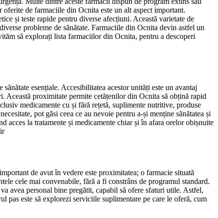
de urgență. Multe dintre aceste farmacii dispun de program extins sau
r oferite de farmaciile din Ocnita este un alt aspect important.
ice și teste rapide pentru diverse afecțiuni. Această varietate de
ta diverse probleme de sănătate. Farmaciile din Ocnita devin astfel un
nvităm să explorați lista farmaciilor din Ocnita, pentru a descoperi
sănătate esențiale. Accesibilitatea acestor unități este un avantaj
ori. Această proximitate permite cetățenilor din Ocnita să obțină rapid
inclusiv medicamente cu și fără rețetă, suplimente nutritive, produse
u necesitate, pot găsi ceea ce au nevoie pentru a-și menține sănătatea și
d acces la tratamente și medicamente chiar și în afara orelor obișnuite
ir
important de avut în vedere este proximitatea; o farmacie situată
entele cele mai convenabile, fără a fi constrâns de programul standard.
va avea personal bine pregătit, capabil să ofere sfaturi utile. Astfel,
rul pas este să explorezi serviciile suplimentare pe care le oferă, cum