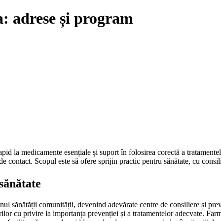
: adrese și program
pid la medicamente esențiale și suport în folosirea corectă a tratamentelo
e contact. Scopul este să ofere sprijin practic pentru sănătate, cu consili
sănătate
inul sănătății comunității, devenind adevărate centre de consiliere și pre
rilor cu privire la importanța prevenției și a tratamentelor adecvate. Farma