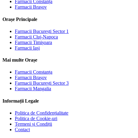
Farmacii
Constanța
Farmacii
Brașov
Orașe Principale
Farmacii
București Sector 1
Farmacii
Cluj-Napoca
Farmacii
Timișoara
Farmacii
Iași
Mai multe Orașe
Farmacii
Constanța
Farmacii
Brașov
Farmacii
București Sector 3
Farmacii
Mangalia
Informații Legale
Politica de Confidențialitate
Politica de Cookie-uri
Termeni și Condiții
Contact