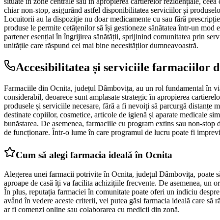
situate în zone centrale sau în apropierea cartierelor rezidențiale, cee
chiar non-stop, asigurând astfel disponibilitatea serviciilor și produsel
Locuitorii au la dispoziție nu doar medicamente cu sau fără prescripție 
produse le permite cetățenilor să își gestioneze sănătatea într-un mod e
partener esențial în îngrijirea sănătății, sprijinind comunitatea prin ser
unitățile care răspund cel mai bine necesităților dumneavoastră.
Accesibilitatea și serviciile farmaciilor 
Farmaciile din Ocnita, județul Dâmbovița, au un rol fundamental în viaț
considerabil, deoarece sunt amplasate strategic în apropierea cartierelo
produsele și serviciile necesare, fără a fi nevoiți să parcurgă distanțe
destinate copiilor, cosmetice, articole de igienă și aparate medicale sim
bunăstarea. De asemenea, farmaciile cu program extins sau non-stop din
de funcționare. Într-o lume în care programul de lucru poate fi impreviz
Cum să alegi farmacia ideală în Ocnita
Alegerea unei farmacii potrivite în Ocnita, județul Dâmbovița, poate să
aproape de casă îți va facilita achizițiile frecvente. De asemenea, un o
În plus, reputația farmaciei în comunitate poate oferi un indiciu despre c
având în vedere aceste criterii, vei putea găsi farmacia ideală care să r
ar fi comenzi online sau colaborarea cu medicii din zonă.