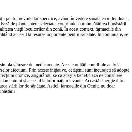
ții pentru nevoile lor specifice, având în vedere sănătatea individuală.
e bază de plante, atent selectate, contribuie la îmbunătățirea bunăstării
itatea vieții locuitorilor din zonă. În acest context, farmaciile din
cilitând accesul la resurse importante pentru sănătate. În continuare, se
 simpla vânzare de medicamente. Aceste unități contribuie activ la
lor afecțiuni. Prin aceste inițiative, cetățenii sunt încurajați să adopte
 afecțiuni cronice, asigurându-se că aceștia beneficiază de consiliere
ratamentului și accesul la informații relevante. Această sinergie între
area stării lor de sănătate. Astfel, farmaciile din Ocnita nu doar
unăstării