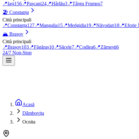
📍
Iași
156
📍
Pașcani
24
📍
Hârlău
3
📍
Târgu Frumos
7
🏖️
Constanța
Città principali
📍
Constanța
127
📍
Mangalia
15
📍
Medgidia
19
📍
Năvodari
18
📍
Eforie
🏔️
Brașov
Città principali
📍
Brașov
103
📍
Făgăraș
10
📍
Săcele
7
📍
Codlea
6
📍
Zărnești
6
24/7 Non-Stop
Acasă
Dâmbovița
Ocnita