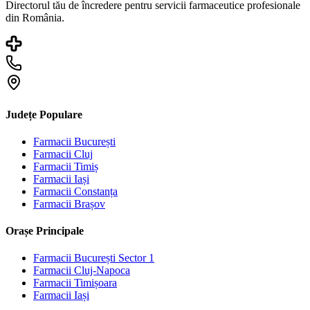
Directorul tău de încredere pentru servicii farmaceutice profesionale
din România.
Județe Populare
Farmacii
București
Farmacii
Cluj
Farmacii
Timiș
Farmacii
Iași
Farmacii
Constanța
Farmacii
Brașov
Orașe Principale
Farmacii
București Sector 1
Farmacii
Cluj-Napoca
Farmacii
Timișoara
Farmacii
Iași