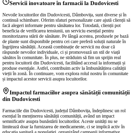
Servicii inovatoare în farmacii la Dudovicesti
Nevoile locuitorilor din Dudovicesti, Dâmbovița, sunt diverse și în
continuă schimbare. Oferim sfaturi personalizate care ajută clienții să
facă alegeri informate pentru sănătatea lor. Totodată, clienții pot
beneficia de verificarea tensiunii, un serviciu esențial pentru
monitorizarea stării de sănătate. Pe lângă acestea, produsele pe bază
de plante sunt disponibile pentru cei care preferă soluții naturale în
îngrijirea sănătății. Această combinație de servicii nu doar că
răspunde nevoilor individuale, ci și promovează un stil de viață
sănătos în comunitate. În plus, ne străduim să fim un sprijin real
pentru locuitorii din Dudovicesti, facilitând accesul la informații și
produse esențiale. Astfel, contribuim activ la îmbunătățirea calității
vieții în zonă. În continuare, vom explora rolul nostru în comunitate
și impactul acestor servicii asupra locuitorilor.
Impactul farmaciilor asupra sănătății comunității
din Dudovicesti
Farmaciile din Dudovicesti, județul Dâmbovița, îndeplinesc un rol
esențial în menținerea sănătății comunității, având un impact
semnificativ asupra bunăstării locuitorilor. Aceste unități nu se
limitează doar la furnizarea de medicamente, ci se implică activ în
educația sanitară a populației, organizând campanii informative