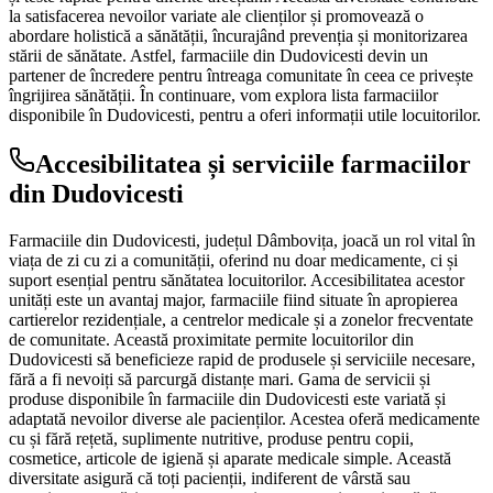
la satisfacerea nevoilor variate ale clienților și promovează o
abordare holistică a sănătății, încurajând prevenția și monitorizarea
stării de sănătate. Astfel, farmaciile din Dudovicesti devin un
partener de încredere pentru întreaga comunitate în ceea ce privește
îngrijirea sănătății. În continuare, vom explora lista farmaciilor
disponibile în Dudovicesti, pentru a oferi informații utile locuitorilor.
Accesibilitatea și serviciile farmaciilor
din Dudovicesti
Farmaciile din Dudovicesti, județul Dâmbovița, joacă un rol vital în
viața de zi cu zi a comunității, oferind nu doar medicamente, ci și
suport esențial pentru sănătatea locuitorilor. Accesibilitatea acestor
unități este un avantaj major, farmaciile fiind situate în apropierea
cartierelor rezidențiale, a centrelor medicale și a zonelor frecventate
de comunitate. Această proximitate permite locuitorilor din
Dudovicesti să beneficieze rapid de produsele și serviciile necesare,
fără a fi nevoiți să parcurgă distanțe mari. Gama de servicii și
produse disponibile în farmaciile din Dudovicesti este variată și
adaptată nevoilor diverse ale pacienților. Acestea oferă medicamente
cu și fără rețetă, suplimente nutritive, produse pentru copii,
cosmetice, articole de igienă și aparate medicale simple. Această
diversitate asigură că toți pacienții, indiferent de vârstă sau