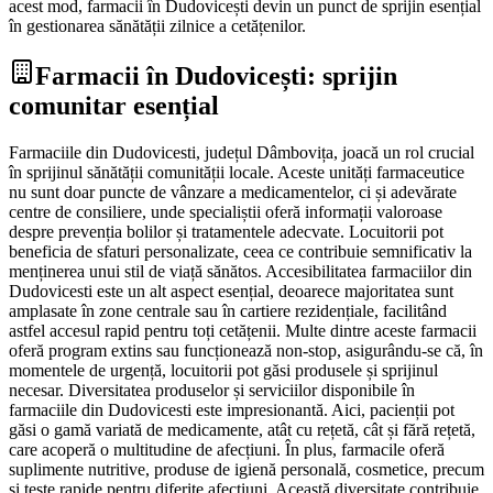
acest mod, farmacii în Dudovicești devin un punct de sprijin esențial
în gestionarea sănătății zilnice a cetățenilor.
Farmacii în Dudovicești: sprijin
comunitar esențial
Farmaciile din Dudovicesti, județul Dâmbovița, joacă un rol crucial
în sprijinul sănătății comunității locale. Aceste unități farmaceutice
nu sunt doar puncte de vânzare a medicamentelor, ci și adevărate
centre de consiliere, unde specialiștii oferă informații valoroase
despre prevenția bolilor și tratamentele adecvate. Locuitorii pot
beneficia de sfaturi personalizate, ceea ce contribuie semnificativ la
menținerea unui stil de viață sănătos. Accesibilitatea farmaciilor din
Dudovicesti este un alt aspect esențial, deoarece majoritatea sunt
amplasate în zone centrale sau în cartiere rezidențiale, facilitând
astfel accesul rapid pentru toți cetățenii. Multe dintre aceste farmacii
oferă program extins sau funcționează non-stop, asigurându-se că, în
momentele de urgență, locuitorii pot găsi produsele și sprijinul
necesar. Diversitatea produselor și serviciilor disponibile în
farmaciile din Dudovicesti este impresionantă. Aici, pacienții pot
găsi o gamă variată de medicamente, atât cu rețetă, cât și fără rețetă,
care acoperă o multitudine de afecțiuni. În plus, farmacile oferă
suplimente nutritive, produse de igienă personală, cosmetice, precum
și teste rapide pentru diferite afecțiuni. Această diversitate contribuie