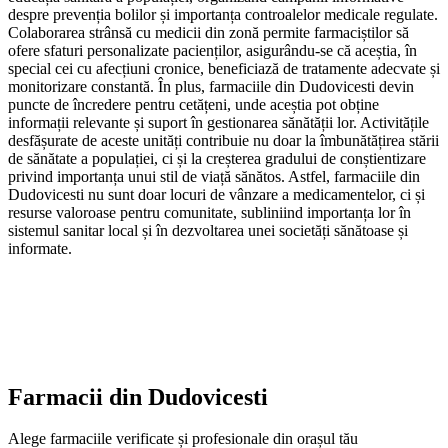
despre prevenția bolilor și importanța controalelor medicale regulate.
Colaborarea strânsă cu medicii din zonă permite farmaciștilor să
ofere sfaturi personalizate pacienților, asigurându-se că aceștia, în
special cei cu afecțiuni cronice, beneficiază de tratamente adecvate și
monitorizare constantă. În plus, farmaciile din Dudovicesti devin
puncte de încredere pentru cetățeni, unde aceștia pot obține
informații relevante și suport în gestionarea sănătății lor. Activitățile
desfășurate de aceste unități contribuie nu doar la îmbunătățirea stării
de sănătate a populației, ci și la creșterea gradului de conștientizare
privind importanța unui stil de viață sănătos. Astfel, farmaciile din
Dudovicesti nu sunt doar locuri de vânzare a medicamentelor, ci și
resurse valoroase pentru comunitate, subliniind importanța lor în
sistemul sanitar local și în dezvoltarea unei societăți sănătoase și
informate.
Farmacii din
Dudovicesti
Alege farmaciile verificate și profesionale din orașul tău