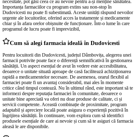
necesitate, pot găsi ceea ce au nevoie pentru a-și menține sănătatea.
Importanța farmaciilor cu program extins sau non-stop în
Dudovicesti nu poate fi subestimată. Aceste unități răspund nevoilor
urgente ale locuitorilor, oferind acces la tratamente și medicamente
chiar și în afara orelor obișnuite de funcționare. Într-o lume în care
programul de lucru poate fi imprevizibil,
Cum să alegi farmacia ideală în Dudovicesti
Pentru locuitorii din Dudovicesti, județul Dâmbovița, alegerea unei
farmacii potrivite poate face o diferență semnificativă în gestionarea
sănătății. Un aspect esențial de avut în vedere este accesibilitatea,
deoarece o unitate situată aproape de casă facilitează achiziționarea
rapidă a medicamentelor necesare. De asemenea, orarul flexibil al
farmaciei poate fi un avantaj considerabil, mai ales în momente
critice când timpul contează. Nu în ultimul rând, este important să te
informezi despre reputația farmaciei în comunitate, deoarece o
unitate bine apreciată va oferi nu doar produse de calitate, ci și
servicii competente. Această combinație de proximitate, program
adaptabil și apreciere locală poate asigura o experiență pozitivă în
îngrijirea sănătății. În continuare, vom explora cum să identifici
produsele esențiale de care ai nevoie și cum să te asiguri că farmacia
aleasă le are disponibile.