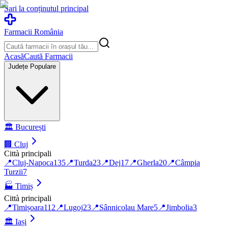
Sari la conținutul principal
Farmacii România
Acasă
Caută Farmacii
Județe Populare
🏛️
București
🏢
Cluj
Città principali
📍
Cluj-Napoca
135
📍
Turda
23
📍
Dej
17
📍
Gherla
20
📍
Câmpia
Turzii
7
🏭
Timiș
Città principali
📍
Timișoara
112
📍
Lugoj
23
📍
Sânnicolau Mare
5
📍
Jimbolia
3
🏛️
Iași