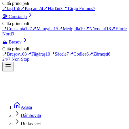
Città principali
📍
Iași
156
📍
Pașcani
24
📍
Hârlău
3
📍
Târgu Frumos
7
🏖️
Constanța
Città principali
📍
Constanța
127
📍
Mangalia
15
📍
Medgidia
19
📍
Năvodari
18
📍
Eforie
Nord
9
🏔️
Brașov
Città principali
📍
Brașov
103
📍
Făgăraș
10
📍
Săcele
7
📍
Codlea
6
📍
Zărnești
6
24/7 Non-Stop
Acasă
Dâmbovița
Dudovicesti