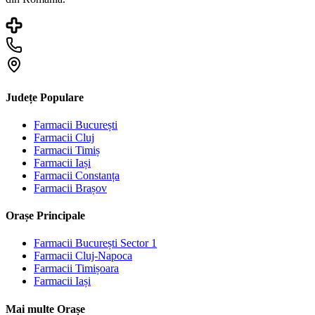
Județe Populare
Farmacii
București
Farmacii
Cluj
Farmacii
Timiș
Farmacii
Iași
Farmacii
Constanța
Farmacii
Brașov
Orașe Principale
Farmacii
București Sector 1
Farmacii
Cluj-Napoca
Farmacii
Timișoara
Farmacii
Iași
Mai multe Orașe