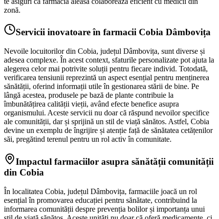
te asiguri că farmacia aleasă colaborează eficient cu medicii din
zonă.
Servicii inovatoare în farmacii Cobia Dâmbovița
Nevoile locuitorilor din Cobia, județul Dâmbovița, sunt diverse și
adesea complexe. În acest context, sfaturile personalizate pot ajuta la
alegerea celor mai potrivite soluții pentru fiecare individ. Totodată,
verificarea tensiunii reprezintă un aspect esențial pentru menținerea
sănătății, oferind informații utile în gestionarea stării de bine. Pe
lângă acestea, produsele pe bază de plante contribuie la
îmbunătățirea calității vieții, având efecte benefice asupra
organismului. Aceste servicii nu doar că răspund nevoilor specifice
ale comunității, dar și sprijină un stil de viață sănătos. Astfel, Cobia
devine un exemplu de îngrijire și atenție față de sănătatea cetățenilor
săi, pregătind terenul pentru un rol activ în comunitate.
Impactul farmaciilor asupra sănătății comunității
din Cobia
În localitatea Cobia, județul Dâmbovița, farmaciile joacă un rol
esențial în promovarea educației pentru sănătate, contribuind la
informarea comunității despre prevenția bolilor și importanța unui
stil de viață sănătos. Aceste unități nu doar că oferă medicamente, ci