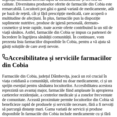
calitate. Diversitatea produselor oferite de farmaciile din Cobia este
remarcabilă. Locuitorii pot găsi o gamă variată de medicamente, atât
pe bază de rețetă, cât și fără prescripție medicală, care acoperă o
multitudine de afecțiuni. În plus, farmaciile pun la dispoziție
suplimente nutritive, produse de igienă personală, dermato-
cosmetice și teste rapide, toate aceste oferte contribuind la un stil de
viață sănătos. Astfel, farmaciile din Cobia se impun ca parteneri de
încredere în îngrijirea sănătății comunității. În continuare, vom
prezenta lista farmaciilor disponibile în Cobia, pentru a vă ajuta să
găsiți soluțiile de care aveți nevoie.
Accesibilitatea și serviciile farmaciilor
din Cobia
Farmaciile din Cobia, județul Dâmbovița, joacă un rol crucial în
viața cotidiană a comunității, oferind nu doar medicamente, ci și un
sprijin esențial pentru sănătatea locuitorilor. Accesibilitatea acestora
reprezintă un avantaj major, farmaciile fiind amplasate în apropierea
cartierelor rezidențiale, a centrelor medicale și a zonelor frecventate
de comunitate. Această proximitate permite locuitorilor din Cobia să
beneficieze rapid de produsele și serviciile necesare, fără a fi nevoiți
să parcurgă distanțe mari. Gama variată de servicii și produse
disponibile în farmaciile din Cobia include medicamente cu și fără