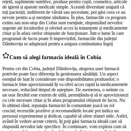
rețetă, suplimente nutritive, produse pentru copii, cosmetice, articole
de igienă și aparate medicale simple. Această diversitate asigură că
toți pacienții, indiferent de vârstă sau necesitate, pot găsi ceea ce au
nevoie pentru a-și menține sănătatea. În plus, farmaciile cu program
extins sau non-stop din Cobia sunt esențiale, răspunzând nevoilor
urgente ale locuitorilor și oferind acces la tratamente și medicamente
chiar și în afara orelor obișnuite de funcționare. Într-o lume în care
programul de lucru poate fi imprevizibil, farmaciile din județul
Dâmbovița se adaptează pentru a asigura continuitatea îngrij
Cum să alegi farmacia ideală în Cobia
Pentru cei din Cobia, județul Dâmbovița, alegerea unei farmacii
potrivite poate face diferența în gestionarea sănătății. Un aspect
esențial de luat în considerare este disponibilitatea produselor; o
farmacie bine aprovizionată îți va oferi acces rapid la medicamentele
necesare, reducând timpul de așteptare. De asemenea, o unitate cu
un orar flexibil este extrem de utilă, permițându-ți să te aprovizionezi
cu cele necesare chiar și în afara programului obișnuit de lucru. Nu
în ultimul rând, reputația farmaciei în comunitate joacă un rol
crucial; recenziile pozitive și recomandările locale pot indica un
personal experimentat și dedicat, capabil să ofere sfaturi utile. Astfel,
având în vedere aceste criterii, îți poți găsi farmacia ideală care să
răspundă nevoilor tale specifice. În continuare, vom explora cum să