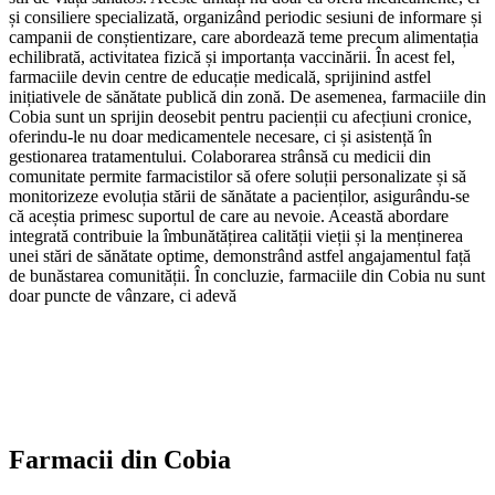
și consiliere specializată, organizând periodic sesiuni de informare și
campanii de conștientizare, care abordează teme precum alimentația
echilibrată, activitatea fizică și importanța vaccinării. În acest fel,
farmaciile devin centre de educație medicală, sprijinind astfel
inițiativele de sănătate publică din zonă. De asemenea, farmaciile din
Cobia sunt un sprijin deosebit pentru pacienții cu afecțiuni cronice,
oferindu-le nu doar medicamentele necesare, ci și asistență în
gestionarea tratamentului. Colaborarea strânsă cu medicii din
comunitate permite farmacistilor să ofere soluții personalizate și să
monitorizeze evoluția stării de sănătate a pacienților, asigurându-se
că aceștia primesc suportul de care au nevoie. Această abordare
integrată contribuie la îmbunătățirea calității vieții și la menținerea
unei stări de sănătate optime, demonstrând astfel angajamentul față
de bunăstarea comunității. În concluzie, farmaciile din Cobia nu sunt
doar puncte de vânzare, ci adevă
Farmacii din
Cobia