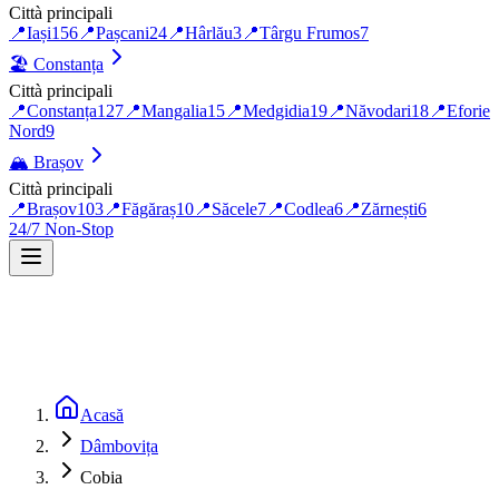
Città principali
📍
Iași
156
📍
Pașcani
24
📍
Hârlău
3
📍
Târgu Frumos
7
🏖️
Constanța
Città principali
📍
Constanța
127
📍
Mangalia
15
📍
Medgidia
19
📍
Năvodari
18
📍
Eforie
Nord
9
🏔️
Brașov
Città principali
📍
Brașov
103
📍
Făgăraș
10
📍
Săcele
7
📍
Codlea
6
📍
Zărnești
6
24/7 Non-Stop
Acasă
Dâmbovița
Cobia