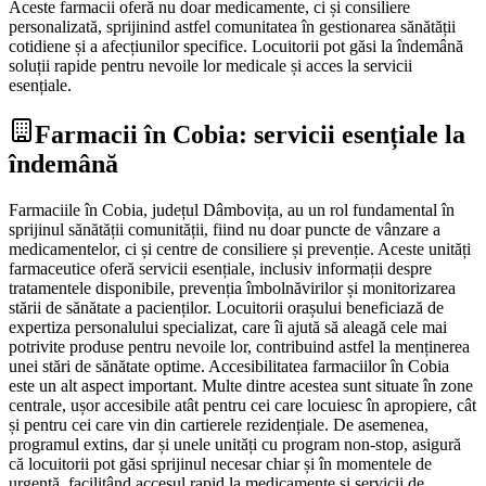
Aceste farmacii oferă nu doar medicamente, ci și consiliere
personalizată, sprijinind astfel comunitatea în gestionarea sănătății
cotidiene și a afecțiunilor specifice. Locuitorii pot găsi la îndemână
soluții rapide pentru nevoile lor medicale și acces la servicii
esențiale.
Farmacii în Cobia: servicii esențiale la
îndemână
Farmaciile în Cobia, județul Dâmbovița, au un rol fundamental în
sprijinul sănătății comunității, fiind nu doar puncte de vânzare a
medicamentelor, ci și centre de consiliere și prevenție. Aceste unități
farmaceutice oferă servicii esențiale, inclusiv informații despre
tratamentele disponibile, prevenția îmbolnăvirilor și monitorizarea
stării de sănătate a pacienților. Locuitorii orașului beneficiază de
expertiza personalului specializat, care îi ajută să aleagă cele mai
potrivite produse pentru nevoile lor, contribuind astfel la menținerea
unei stări de sănătate optime. Accesibilitatea farmaciilor în Cobia
este un alt aspect important. Multe dintre acestea sunt situate în zone
centrale, ușor accesibile atât pentru cei care locuiesc în apropiere, cât
și pentru cei care vin din cartierele rezidențiale. De asemenea,
programul extins, dar și unele unități cu program non-stop, asigură
că locuitorii pot găsi sprijinul necesar chiar și în momentele de
urgență, facilitând accesul rapid la medicamente și servicii de