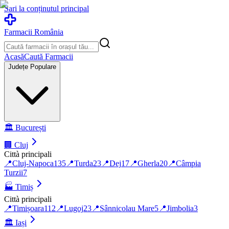
Sari la conținutul principal
Farmacii România
Acasă
Caută Farmacii
Județe Populare
🏛️
București
🏢
Cluj
Città principali
📍
Cluj-Napoca
135
📍
Turda
23
📍
Dej
17
📍
Gherla
20
📍
Câmpia
Turzii
7
🏭
Timiș
Città principali
📍
Timișoara
112
📍
Lugoj
23
📍
Sânnicolau Mare
5
📍
Jimbolia
3
🏛️
Iași