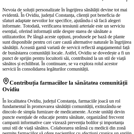
Nevoia de soluții personalizate în îngrijirea sănătății devine tot mai
evidentă. În Ovidiu, județul Constanța, clienții pot beneficia de
sfaturi adaptate nevoilor lor specifice, ajutându-i să facă alegeri
informate. Totodată, verificarea tensiunii arteriale este un serviciu
esențial, oferind informații utile despre starea de sănătate a
utilizatorilor. Pe lângă aceste opțiuni, produsele pe bază de plante
sunt disponibile pentru cei care caută alternative naturale în îngrijirea
sănătății. Această gamă variată de servicii reflectă angajamentul față
de bunăstarea comunității locale. Astfel, Ovidiu se dovedește a fi un
punct de sprijin pentru locuitorii săi, contribuind la un stil de viață
sănătos și echilibrat. În continuare, se va explora rolul acestor
servicii în consolidarea legăturilor comunității.
Contribuția farmaciilor la sănătatea comunității
Ovidiu
În localitatea Ovidiu, județul Constanța, farmaciile joacă un rol
fundamental în promovarea sănătății comunității, extinzându-se
dincolo de simpla furnizare de medicamente. Aceste unități devin
puncte esențiale de educație pentru sănătate, organizând frecvent
campanii informative care vizează prevenția bolilor și importanța
unui stil de viață sănătos. Colaborarea strânsă cu medicii din zonă
permite farmaciilor să ofere pacienților cu afecțiuni cronice un sprijin