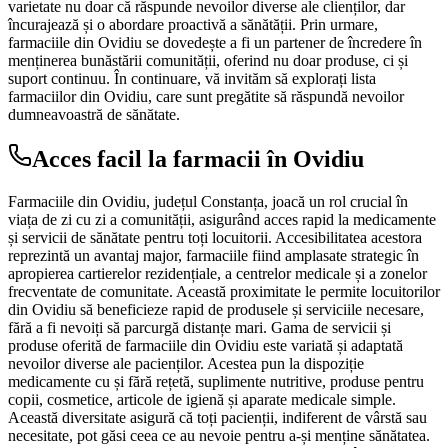
varietate nu doar că răspunde nevoilor diverse ale clienților, dar
încurajează și o abordare proactivă a sănătății. Prin urmare,
farmaciile din Ovidiu se dovedește a fi un partener de încredere în
menținerea bunăstării comunității, oferind nu doar produse, ci și
suport continuu. În continuare, vă invităm să explorați lista
farmaciilor din Ovidiu, care sunt pregătite să răspundă nevoilor
dumneavoastră de sănătate.
Acces facil la farmacii în Ovidiu
Farmaciile din Ovidiu, județul Constanța, joacă un rol crucial în
viața de zi cu zi a comunității, asigurând acces rapid la medicamente
și servicii de sănătate pentru toți locuitorii. Accesibilitatea acestora
reprezintă un avantaj major, farmaciile fiind amplasate strategic în
apropierea cartierelor rezidențiale, a centrelor medicale și a zonelor
frecventate de comunitate. Această proximitate le permite locuitorilor
din Ovidiu să beneficieze rapid de produsele și serviciile necesare,
fără a fi nevoiți să parcurgă distanțe mari. Gama de servicii și
produse oferită de farmaciile din Ovidiu este variată și adaptată
nevoilor diverse ale pacienților. Acestea pun la dispoziție
medicamente cu și fără rețetă, suplimente nutritive, produse pentru
copii, cosmetice, articole de igienă și aparate medicale simple.
Această diversitate asigură că toți pacienții, indiferent de vârstă sau
necesitate, pot găsi ceea ce au nevoie pentru a-și menține sănătatea.