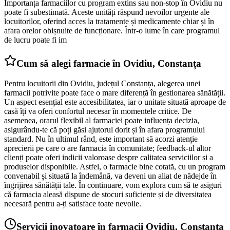
Importanța farmaciilor cu program extins sau non-stop în Ovidiu nu
poate fi subestimată. Aceste unități răspund nevoilor urgente ale
locuitorilor, oferind acces la tratamente și medicamente chiar și în
afara orelor obișnuite de funcționare. Într-o lume în care programul
de lucru poate fi im
Cum să alegi farmacie în Ovidiu, Constanța
Pentru locuitorii din Ovidiu, județul Constanța, alegerea unei
farmacii potrivite poate face o mare diferență în gestionarea sănătății.
Un aspect esențial este accesibilitatea, iar o unitate situată aproape de
casă îți va oferi confortul necesar în momentele critice. De
asemenea, orarul flexibil al farmaciei poate influența decizia,
asigurându-te că poți găsi ajutorul dorit și în afara programului
standard. Nu în ultimul rând, este important să acorzi atenție
aprecierii pe care o are farmacia în comunitate; feedback-ul altor
clienți poate oferi indicii valoroase despre calitatea serviciilor și a
produselor disponibile. Astfel, o farmacie bine cotată, cu un program
convenabil și situată la îndemână, va deveni un aliat de nădejde în
îngrijirea sănătății tale. În continuare, vom explora cum să te asiguri
că farmacia aleasă dispune de stocuri suficiente și de diversitatea
necesară pentru a-ți satisface toate nevoile.
Servicii inovatoare în farmacii Ovidiu, Constanța