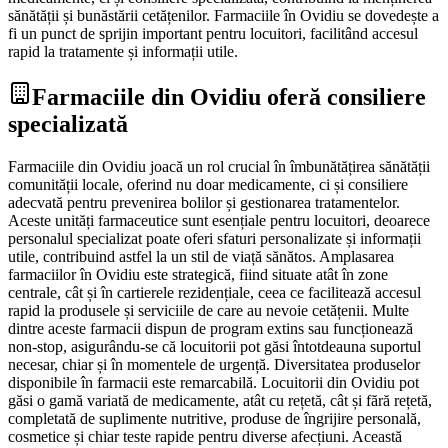
sănătății și bunăstării cetățenilor. Farmaciile în Ovidiu se dovedește a
fi un punct de sprijin important pentru locuitori, facilitând accesul
rapid la tratamente și informații utile.
Farmaciile din Ovidiu oferă consiliere
specializată
Farmaciile din Ovidiu joacă un rol crucial în îmbunătățirea sănătății
comunității locale, oferind nu doar medicamente, ci și consiliere
adecvată pentru prevenirea bolilor și gestionarea tratamentelor.
Aceste unități farmaceutice sunt esențiale pentru locuitori, deoarece
personalul specializat poate oferi sfaturi personalizate și informații
utile, contribuind astfel la un stil de viață sănătos. Amplasarea
farmaciilor în Ovidiu este strategică, fiind situate atât în zone
centrale, cât și în cartierele rezidențiale, ceea ce facilitează accesul
rapid la produsele și serviciile de care au nevoie cetățenii. Multe
dintre aceste farmacii dispun de program extins sau funcționează
non-stop, asigurându-se că locuitorii pot găsi întotdeauna suportul
necesar, chiar și în momentele de urgență. Diversitatea produselor
disponibile în farmacii este remarcabilă. Locuitorii din Ovidiu pot
găsi o gamă variată de medicamente, atât cu rețetă, cât și fără rețetă,
completată de suplimente nutritive, produse de îngrijire personală,
cosmetice și chiar teste rapide pentru diverse afecțiuni. Această