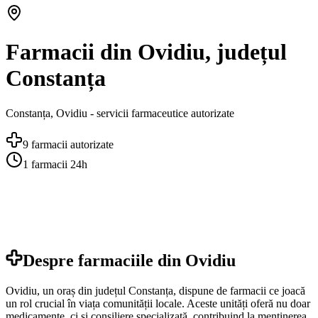
Farmacii din Ovidiu, județul
Constanța
Constanța
,
Ovidiu
- servicii farmaceutice autorizate
9
farmacii autorizate
1
farmacii 24h
Despre farmaciile din
Ovidiu
Ovidiu, un oraș din județul Constanța, dispune de farmacii ce joacă
un rol crucial în viața comunității locale. Aceste unități oferă nu doar
medicamente, ci și consiliere specializată, contribuind la menținerea