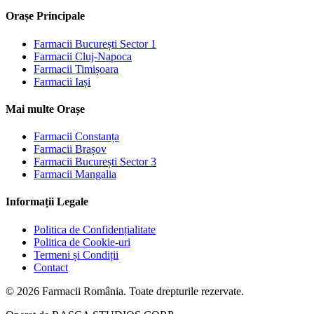
Orașe Principale
Farmacii
București Sector 1
Farmacii
Cluj-Napoca
Farmacii
Timișoara
Farmacii
Iași
Mai multe Orașe
Farmacii
Constanța
Farmacii
Brașov
Farmacii
București Sector 3
Farmacii
Mangalia
Informații Legale
Politica de Confidențialitate
Politica de Cookie-uri
Termeni și Condiții
Contact
©
2026
Farmacii România. Toate drepturile rezervate.