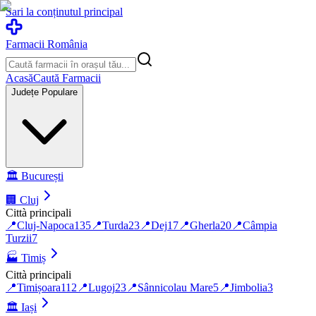
Sari la conținutul principal
Farmacii România
Acasă
Caută Farmacii
Județe Populare
🏛️
București
🏢
Cluj
Città principali
📍
Cluj-Napoca
135
📍
Turda
23
📍
Dej
17
📍
Gherla
20
📍
Câmpia
Turzii
7
🏭
Timiș
Città principali
📍
Timișoara
112
📍
Lugoj
23
📍
Sânnicolau Mare
5
📍
Jimbolia
3
🏛️
Iași