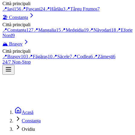
Città principali
📍
Iași
156
📍
Pașcani
24
📍
Hârlău
3
📍
Târgu Frumos
7
🏖️
Constanța
Città principali
📍
Constanța
127
📍
Mangalia
15
📍
Medgidia
19
📍
Năvodari
18
📍
Eforie
Nord
9
🏔️
Brașov
Città principali
📍
Brașov
103
📍
Făgăraș
10
📍
Săcele
7
📍
Codlea
6
📍
Zărnești
6
24/7 Non-Stop
Acasă
Constanța
Ovidiu